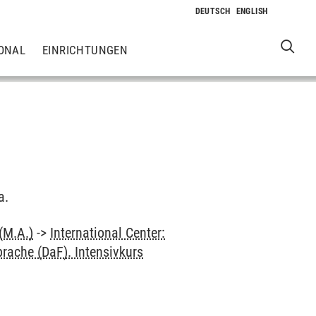
ONAL
EINRICHTUNGEN
a.
(M.A.)
->
International Center:
rache (DaF). Intensivkurs