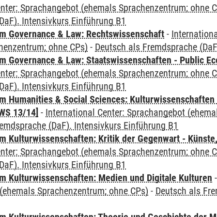
Center: Sprachangebot (ehemals Sprachenzentrum; ohne 
DaF). Intensivkurs Einführung B1
m Governance & Law: Rechtswissenschaft
-
Internation
henzentrum; ohne CPs)
-
Deutsch als Fremdsprache (DaF)
 Governance & Law: Staatswissenschaften - Public Eco
Center: Sprachangebot (ehemals Sprachenzentrum; ohne 
DaF). Intensivkurs Einführung B1
 Humanities & Social Sciences: Kulturwissenschaften -
WS 13/14]
-
International Center: Sprachangebot (ehem
remdsprache (DaF). Intensivkurs Einführung B1
 Kulturwissenschaften: Kritik der Gegenwart - Künste,
Center: Sprachangebot (ehemals Sprachenzentrum; ohne 
DaF). Intensivkurs Einführung B1
 Kulturwissenschaften: Medien und Digitale Kulturen
(ehemals Sprachenzentrum; ohne CPs)
-
Deutsch als Fre