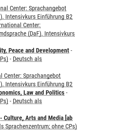
onal Center: Sprachangebot
. Intensivkurs Einführung B2
rnational Center:
mdsprache (DaF). Intensivkurs
ity, Peace and Development
-
CPs)
-
Deutsch als
al Center: Sprachangebot
. Intensivkurs Einführung B2
nomics, Law and Politics
-
CPs)
-
Deutsch als
 Culture, Arts and Media [ab
als Sprachenzentrum; ohne CPs)