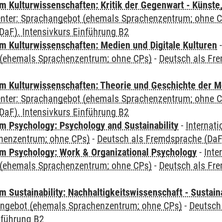
 Kulturwissenschaften: Kritik der Gegenwart - Künste,
Center: Sprachangebot (ehemals Sprachenzentrum; ohne 
DaF). Intensivkurs Einführung B2
 Kulturwissenschaften: Medien und Digitale Kulturen
(ehemals Sprachenzentrum; ohne CPs)
-
Deutsch als Fre
 Kulturwissenschaften: Theorie und Geschichte der M
Center: Sprachangebot (ehemals Sprachenzentrum; ohne 
DaF). Intensivkurs Einführung B2
 Psychology: Psychology and Sustainability
-
Internat
henzentrum; ohne CPs)
-
Deutsch als Fremdsprache (DaF)
 Psychology: Work & Organizational Psychology
-
Inte
(ehemals Sprachenzentrum; ohne CPs)
-
Deutsch als Fre
Sustainability: Nachhaltigkeitswissenschaft - Sustaina
angebot (ehemals Sprachenzentrum; ohne CPs)
-
Deutsch
nführung B2