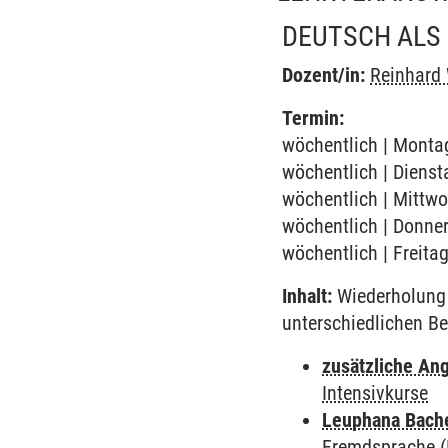
DEUTSCH ALS 
Dozent/in:
Reinhard
Termin:
wöchentlich | Montag
wöchentlich | Dienst
wöchentlich | Mittwo
wöchentlich | Donner
wöchentlich | Freita
Inhalt:
Wiederholung 
unterschiedlichen Be
zusätzliche An
Intensivkurse
Leuphana Bach
Fremdsprache (