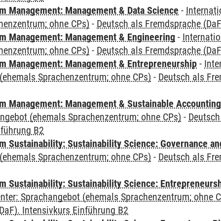
m Management: Management & Data Science
-
Internat
henzentrum; ohne CPs)
-
Deutsch als Fremdsprache (DaF)
m Management: Management & Engineering
-
Internati
henzentrum; ohne CPs)
-
Deutsch als Fremdsprache (DaF)
m Management: Management & Entrepreneurship
-
Inte
(ehemals Sprachenzentrum; ohne CPs)
-
Deutsch als Fre
m Management: Management & Sustainable Accounting
angebot (ehemals Sprachenzentrum; ohne CPs)
-
Deutsch
nführung B2
 Sustainability: Sustainability Science: Governance a
(ehemals Sprachenzentrum; ohne CPs)
-
Deutsch als Fre
 Sustainability: Sustainability Science: Entrepreneurs
Center: Sprachangebot (ehemals Sprachenzentrum; ohne 
DaF). Intensivkurs Einführung B2