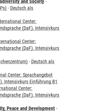
odiversity and Society
-
CPs)
-
Deutsch als
ternational Center:
mdsprache (DaF). Intensivkurs
ternational Center:
mdsprache (DaF). Intensivkurs
rachenzentrum)
-
Deutsch als
onal Center: Sprachangebot
. Intensivkurs Einführung B1
rnational Center:
mdsprache (DaF). Intensivkurs
ity, Peace and Development
-