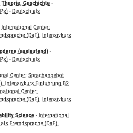
 Theorie, Geschichte
-
CPs)
-
Deutsch als
-
International Center:
mdsprache (DaF). Intensivkurs
oderne (auslaufend)
-
CPs)
-
Deutsch als
ional Center: Sprachangebot
. Intensivkurs Einführung B2
rnational Center:
mdsprache (DaF). Intensivkurs
bility Science
-
International
 als Fremdsprache (DaF).