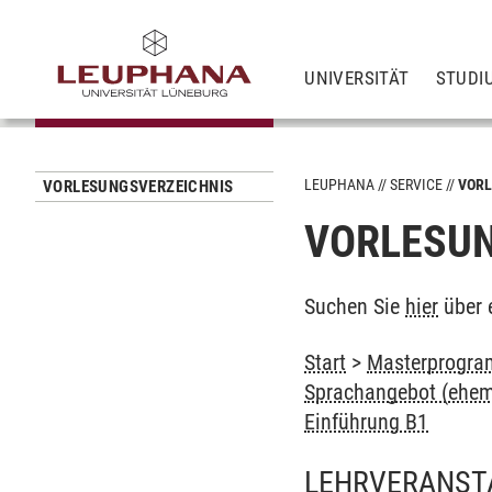
UNIVERSITÄT
STUDI
LEUPHANA
SERVICE
VORL
VORLESUNGSVERZEICHNIS
VORLESUN
Suchen Sie
hier
über 
Start
>
Masterprogram
Sprachangebot (ehem
Einführung B1
LEHRVERANST