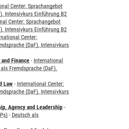
ional Center: Sprachangebot
. Intensivkurs Einführung B2
onal Center: Sprachangebot
. Intensivkurs Einführung B2
rnational Center:
mdsprache (DaF). Intensivkurs
 and Finance
-
International
 als Fremdsprache (DaF).
nd Law
-
International Center:
mdsprache (DaF). Intensivkurs
hip, Agency and Leadership
-
CPs)
-
Deutsch als