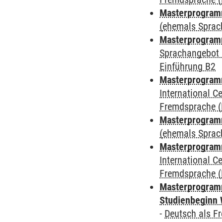
Masterprogramm
(ehemals Sprac
Masterprogramm
Sprachangebot 
Einführung B2
Masterprogramm
International 
Fremdsprache (
Masterprogram
(ehemals Sprac
Masterprogramm
International 
Fremdsprache (
Masterprogramm
Studienbeginn 
-
Deutsch als F