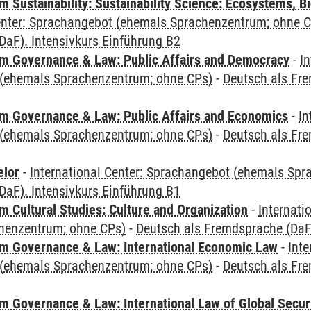
Sustainability: Sustainability Science: Ecosystems, Bi
Center: Sprachangebot (ehemals Sprachenzentrum; ohne 
DaF). Intensivkurs Einführung B2
 Governance & Law: Public Affairs and Democracy
-
In
(ehemals Sprachenzentrum; ohne CPs)
-
Deutsch als Fre
 Governance & Law: Public Affairs and Economics
-
In
(ehemals Sprachenzentrum; ohne CPs)
-
Deutsch als Fre
elor
-
International Center: Sprachangebot (ehemals Sp
DaF). Intensivkurs Einführung B1
 Cultural Studies: Culture and Organization
-
Internati
henzentrum; ohne CPs)
-
Deutsch als Fremdsprache (DaF)
 Governance & Law: International Economic Law
-
Inte
(ehemals Sprachenzentrum; ohne CPs)
-
Deutsch als Fre
 Governance & Law: International Law of Global Secur