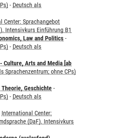
CPs)
-
Deutsch als
al Center: Sprachangebot
. Intensivkurs Einführung B1
nomics, Law and Politics
-
CPs)
-
Deutsch als
 Culture, Arts and Media [ab
als Sprachenzentrum; ohne CPs)
 Theorie, Geschichte
-
CPs)
-
Deutsch als
-
International Center:
mdsprache (DaF). Intensivkurs