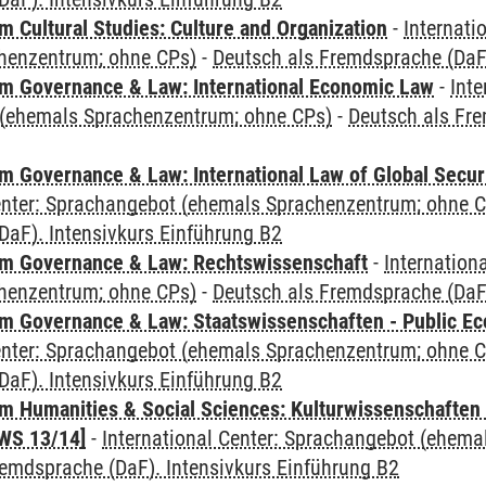
 Cultural Studies: Culture and Organization
-
Internati
henzentrum; ohne CPs)
-
Deutsch als Fremdsprache (DaF)
 Governance & Law: International Economic Law
-
Inte
(ehemals Sprachenzentrum; ohne CPs)
-
Deutsch als Fre
 Governance & Law: International Law of Global Secur
Center: Sprachangebot (ehemals Sprachenzentrum; ohne 
DaF). Intensivkurs Einführung B2
m Governance & Law: Rechtswissenschaft
-
Internation
henzentrum; ohne CPs)
-
Deutsch als Fremdsprache (DaF)
 Governance & Law: Staatswissenschaften - Public Eco
Center: Sprachangebot (ehemals Sprachenzentrum; ohne 
DaF). Intensivkurs Einführung B2
 Humanities & Social Sciences: Kulturwissenschaften -
WS 13/14]
-
International Center: Sprachangebot (ehem
remdsprache (DaF). Intensivkurs Einführung B2