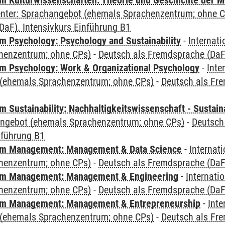
 Kulturwissenschaften: Theorie und Geschichte der M
Center: Sprachangebot (ehemals Sprachenzentrum; ohne 
DaF). Intensivkurs Einführung B1
 Psychology: Psychology and Sustainability
-
Internat
henzentrum; ohne CPs)
-
Deutsch als Fremdsprache (DaF)
 Psychology: Work & Organizational Psychology
-
Inte
(ehemals Sprachenzentrum; ohne CPs)
-
Deutsch als Fre
Sustainability: Nachhaltigkeitswissenschaft - Sustaina
angebot (ehemals Sprachenzentrum; ohne CPs)
-
Deutsch
nführung B1
m Management: Management & Data Science
-
Internat
henzentrum; ohne CPs)
-
Deutsch als Fremdsprache (DaF)
m Management: Management & Engineering
-
Internati
henzentrum; ohne CPs)
-
Deutsch als Fremdsprache (DaF)
m Management: Management & Entrepreneurship
-
Inte
(ehemals Sprachenzentrum; ohne CPs)
-
Deutsch als Fre