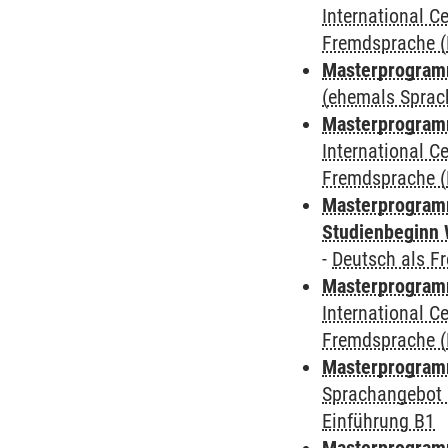
International 
Fremdsprache (
Masterprogram
(ehemals Sprac
Masterprogramm
International 
Fremdsprache (
Masterprogramm
Studienbeginn 
-
Deutsch als F
Masterprogramm
International 
Fremdsprache (
Masterprogramm
Sprachangebot 
Einführung B1