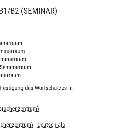
B1/B2
(SEMINAR)
eminarraum
Seminarraum
Seminarraum
9 Seminarraum
minarraum
Festigung des Wortschatzes in
Sprachenzentrum)
-
rachenzentrum)
-
Deutsch als