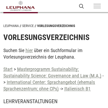
LEUPHANA
SERVICE
VORLESUNGSVERZEICHNIS
VORLESUNGSVERZEICHNIS
Suchen Sie
hier
über ein Suchformular im
Vorlesungsverzeichnis der Leuphana.
Start
>
Masterprogramm Sustainability:
Sustainability Science: Governance and Law (M.A.)
-
>
International Center: Sprachangebot (ehemals
Sprachenzentrum; ohne CPs)
->
Italienisch B1
LEHRVERANSTALTUNGEN