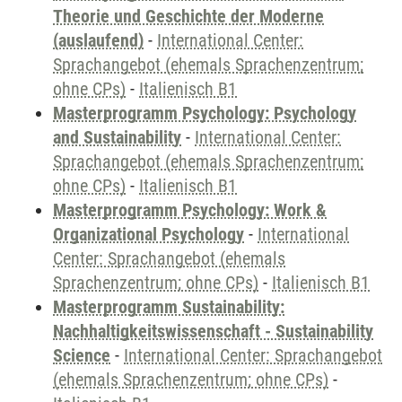
Theorie und Geschichte der Moderne
(auslaufend)
-
International Center:
Sprachangebot (ehemals Sprachenzentrum;
ohne CPs)
-
Italienisch B1
Masterprogramm Psychology: Psychology
and Sustainability
-
International Center:
Sprachangebot (ehemals Sprachenzentrum;
ohne CPs)
-
Italienisch B1
Masterprogramm Psychology: Work &
Organizational Psychology
-
International
Center: Sprachangebot (ehemals
Sprachenzentrum; ohne CPs)
-
Italienisch B1
Masterprogramm Sustainability:
Nachhaltigkeitswissenschaft - Sustainability
Science
-
International Center: Sprachangebot
(ehemals Sprachenzentrum; ohne CPs)
-