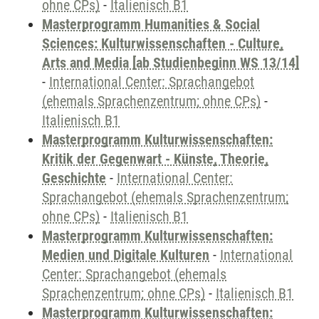
ohne CPs)
-
Italienisch B1
Masterprogramm Humanities & Social
Sciences: Kulturwissenschaften - Culture,
Arts and Media [ab Studienbeginn WS 13/14]
-
International Center: Sprachangebot
(ehemals Sprachenzentrum; ohne CPs)
-
Italienisch B1
Masterprogramm Kulturwissenschaften:
Kritik der Gegenwart - Künste, Theorie,
Geschichte
-
International Center:
Sprachangebot (ehemals Sprachenzentrum;
ohne CPs)
-
Italienisch B1
Masterprogramm Kulturwissenschaften:
Medien und Digitale Kulturen
-
International
Center: Sprachangebot (ehemals
Sprachenzentrum; ohne CPs)
-
Italienisch B1
Masterprogramm Kulturwissenschaften: