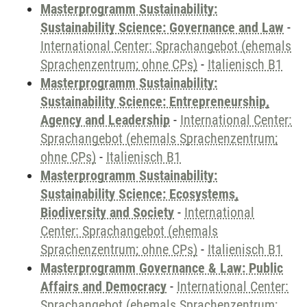
Masterprogramm Sustainability:
Sustainability Science: Governance and Law
-
International Center: Sprachangebot (ehemals
Sprachenzentrum; ohne CPs)
-
Italienisch B1
Masterprogramm Sustainability:
Sustainability Science: Entrepreneurship,
Agency and Leadership
-
International Center:
Sprachangebot (ehemals Sprachenzentrum;
ohne CPs)
-
Italienisch B1
Masterprogramm Sustainability:
Sustainability Science: Ecosystems,
Biodiversity and Society
-
International
Center: Sprachangebot (ehemals
Sprachenzentrum; ohne CPs)
-
Italienisch B1
Masterprogramm Governance & Law: Public
Affairs and Democracy
-
International Center:
Sprachangebot (ehemals Sprachenzentrum;