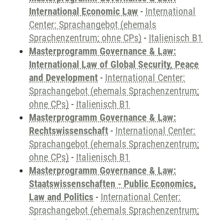
International Economic Law
-
International
Center: Sprachangebot (ehemals
Sprachenzentrum; ohne CPs)
-
Italienisch B1
Masterprogramm Governance & Law:
International Law of Global Security, Peace
and Development
-
International Center:
Sprachangebot (ehemals Sprachenzentrum;
ohne CPs)
-
Italienisch B1
Masterprogramm Governance & Law:
Rechtswissenschaft
-
International Center:
Sprachangebot (ehemals Sprachenzentrum;
ohne CPs)
-
Italienisch B1
Masterprogramm Governance & Law:
Staatswissenschaften - Public Economics,
Law and Politics
-
International Center:
Sprachangebot (ehemals Sprachenzentrum;