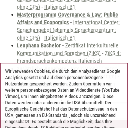
ohne CPs)
-
Italienisch B1
Masterprogramm Governance & Law: Public
Affairs and Economics
-
International Center:
Sprachangebot (ehemals Sprachenzentrum;
ohne CPs)
-
Italienisch B1
Leuphana Bachelor
-
Zertifikat interkulturelle
Kommunikation und Sprachen (ZiKS)
-
ZiKS 4:
Fremdsprachenkompetenz Italienisch
zusätzliche Angebote
-
International Center:
Wir verwenden Cookies, die durch den Analysedienst Google
Sprachangebot (ehemals Sprachenzentrum)
-
Analytics gesetzt und auf denen personenbezogene
Sprachangebot und Sonderveranstaltungen
Nutzerdaten gespeichert werden. Zudem übermitteln wir
weitere personenbezogene Daten an Videodienste (YouTube,
Vimeo), um Ihnen eingebettete Videos anzuzeigen. Diese
Daten werden unter anderem in die USA übermittelt. Der
Europäische Gerichtshof hat das Datenschutzniveau in den
Timo Leder
/
30.06.2024
USA, gemessen an EU-Standards, jedoch als unzureichend
eingeschätzt. Es besteht auch die Möglichkeit, dass Ihre
Daten dann durch US-Behörden verarbeitet werden können.