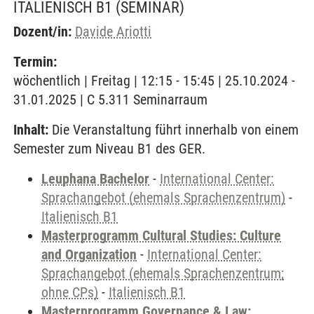
ITALIENISCH B1
(SEMINAR)
Dozent/in:
Davide Ariotti
Termin:
wöchentlich | Freitag | 12:15 - 15:45 | 25.10.2024 -
31.01.2025 | C 5.311 Seminarraum
Inhalt:
Die Veranstaltung führt innerhalb von einem
Semester zum Niveau B1 des GER.
Leuphana Bachelor
-
International Center:
Sprachangebot (ehemals Sprachenzentrum)
-
Italienisch B1
Masterprogramm Cultural Studies: Culture
and Organization
-
International Center:
Sprachangebot (ehemals Sprachenzentrum;
ohne CPs)
-
Italienisch B1
Masterprogramm Governance & Law: