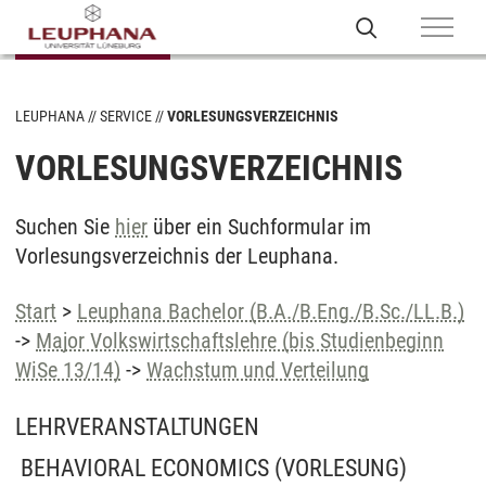
LEUPHANA
SERVICE
VORLESUNGSVERZEICHNIS
VORLESUNGSVERZEICHNIS
Suchen Sie
hier
über ein Suchformular im
Vorlesungsverzeichnis der Leuphana.
Start
>
Leuphana Bachelor (B.A./B.Eng./B.Sc./LL.B.)
->
Major Volkswirtschaftslehre (bis Studienbeginn
WiSe 13/14)
->
Wachstum und Verteilung
LEHRVERANSTALTUNGEN
BEHAVIORAL ECONOMICS
(VORLESUNG)