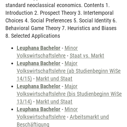
standard neoclassical economics. Contents 1.
Introduction 2. Prospect Theory 3. Intertemporal
Choices 4. Social Preferences 5. Social Identity 6.
Behavioral Game Theory 7. Heuristics and Biases
8. Selected Applications
Leuphana Bachelor
-
Minor
Volkswirtschaftslehre
-
Staat vs. Markt
Leuphana Bachelor
-
Major
Volkswirtschaftslehre (ab Studienbeginn WiSe
14/15)
-
Markt und Staat
Leuphana Bachelor
-
Major
Volkswirtschaftslehre (bis Studienbeginn WiSe
13/14)
-
Markt und Staat
Leuphana Bachelor
-
Minor
Volkswirtschaftslehre
-
Arbeitsmarkt und
Beschäftigung