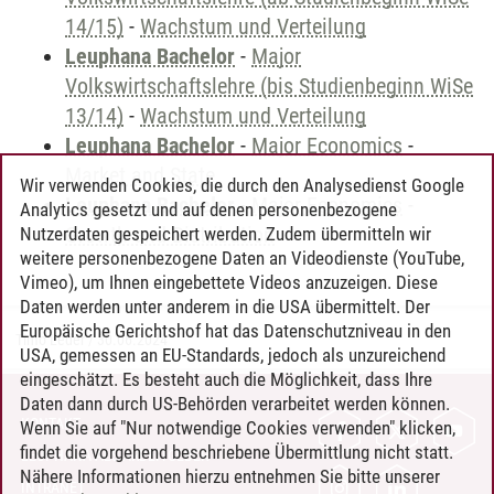
14/15)
-
Wachstum und Verteilung
Leuphana Bachelor
-
Major
Volkswirtschaftslehre (bis Studienbeginn WiSe
13/14)
-
Wachstum und Verteilung
Leuphana Bachelor
-
Major Economics
-
Market and State
Wir verwenden Cookies, die durch den Analysedienst Google
Leuphana Bachelor
-
Major Economics
-
Analytics gesetzt und auf denen personenbezogene
Growth and Distribution
Nutzerdaten gespeichert werden. Zudem übermitteln wir
weitere personenbezogene Daten an Videodienste (YouTube,
Vimeo), um Ihnen eingebettete Videos anzuzeigen. Diese
Daten werden unter anderem in die USA übermittelt. Der
Europäische Gerichtshof hat das Datenschutzniveau in den
Timo Leder
/
30.06.2024
USA, gemessen an EU-Standards, jedoch als unzureichend
eingeschätzt. Es besteht auch die Möglichkeit, dass Ihre
Daten dann durch US-Behörden verarbeitet werden können.
KONTAKT
Wenn Sie auf "Nur notwendige Cookies verwenden" klicken,
findet die vorgehend beschriebene Übermittlung nicht statt.
LEUPHANA ALS ARBEITGEBER
Nähere Informationen hierzu entnehmen Sie bitte unserer
INTRANET