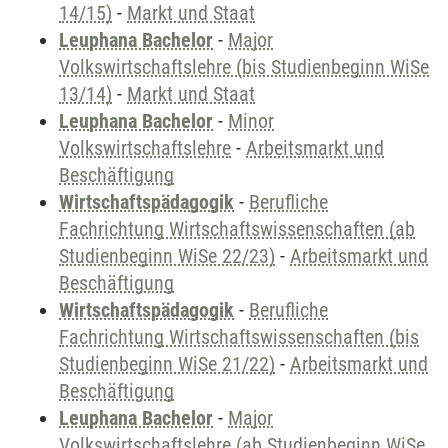
14/15)
-
Markt und Staat
Leuphana Bachelor
-
Major
Volkswirtschaftslehre (bis Studienbeginn WiSe
13/14)
-
Markt und Staat
Leuphana Bachelor
-
Minor
Volkswirtschaftslehre
-
Arbeitsmarkt und
Beschäftigung
Wirtschaftspädagogik
-
Berufliche
Fachrichtung Wirtschaftswissenschaften (ab
Studienbeginn WiSe 22/23)
-
Arbeitsmarkt und
Beschäftigung
Wirtschaftspädagogik
-
Berufliche
Fachrichtung Wirtschaftswissenschaften (bis
Studienbeginn WiSe 21/22)
-
Arbeitsmarkt und
Beschäftigung
Leuphana Bachelor
-
Major
Volkswirtschaftslehre (ab Studienbeginn WiSe