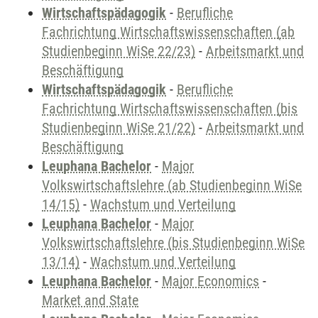
Wirtschaftspädagogik
-
Berufliche
Fachrichtung Wirtschaftswissenschaften (ab
Studienbeginn WiSe 22/23)
-
Arbeitsmarkt und
Beschäftigung
Wirtschaftspädagogik
-
Berufliche
Fachrichtung Wirtschaftswissenschaften (bis
Studienbeginn WiSe 21/22)
-
Arbeitsmarkt und
Beschäftigung
Leuphana Bachelor
-
Major
Volkswirtschaftslehre (ab Studienbeginn WiSe
14/15)
-
Wachstum und Verteilung
Leuphana Bachelor
-
Major
Volkswirtschaftslehre (bis Studienbeginn WiSe
13/14)
-
Wachstum und Verteilung
Leuphana Bachelor
-
Major Economics
-
Market and State