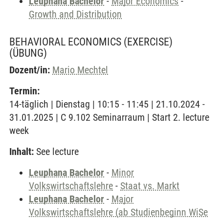
Leuphana Bachelor
-
Major Economics
-
Growth and Distribution
BEHAVIORAL ECONOMICS (EXERCISE)
(ÜBUNG)
Dozent/in:
Mario Mechtel
Termin:
14-täglich | Dienstag | 10:15 - 11:45 | 21.10.2024 -
31.01.2025 | C 9.102 Seminarraum | Start 2. lecture
week
Inhalt:
See lecture
Leuphana Bachelor
-
Minor
Volkswirtschaftslehre
-
Staat vs. Markt
Leuphana Bachelor
-
Major
Volkswirtschaftslehre (ab Studienbeginn WiSe