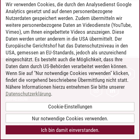
Wir verwenden Cookies, die durch den Analysedienst Google
Timo Leder
/
30.06.2024
Analytics gesetzt und auf denen personenbezogene
Nutzerdaten gespeichert werden. Zudem übermitteln wir
weitere personenbezogene Daten an Videodienste (YouTube,
Vimeo), um Ihnen eingebettete Videos anzuzeigen. Diese
Daten werden unter anderem in die USA übermittelt. Der
Europäische Gerichtshof hat das Datenschutzniveau in den
USA, gemessen an EU-Standards, jedoch als unzureichend
eingeschätzt. Es besteht auch die Möglichkeit, dass Ihre
Daten dann durch US-Behörden verarbeitet werden können.
KONTAKT
Wenn Sie auf "Nur notwendige Cookies verwenden" klicken,
findet die vorgehend beschriebene Übermittlung nicht statt.
LEUPHANA ALS ARBEITGEBER
Nähere Informationen hierzu entnehmen Sie bitte unserer
INTRANET
Datenschutzerklärung
.
IMPRESSUM
Cookie-Einstellungen
DATENSCHUTZ
BARRIEREFREIHEIT
Nur notwendige Cookies verwenden.
COOKIE-EINSTELLUNGEN
Ich bin damit einverstanden.