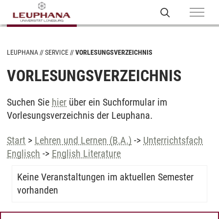
LEUPHANA
SERVICE
VORLESUNGSVERZEICHNIS
VORLESUNGSVERZEICHNIS
Suchen Sie
hier
über ein Suchformular im
Vorlesungsverzeichnis der Leuphana.
Start
>
Lehren und Lernen (B.A.)
->
Unterrichtsfach
Englisch
->
English Literature
Keine Veranstaltungen im aktuellen Semester
vorhanden