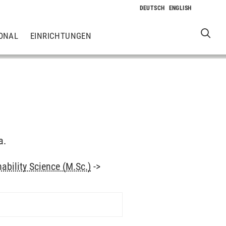
ONAL
EINRICHTUNGEN
a.
ability Science (M.Sc.)
->