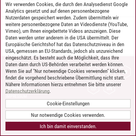
Wir verwenden Cookies, die durch den Analysedienst Google
Analytics gesetzt und auf denen personenbezogene
Nutzerdaten gespeichert werden. Zudem übermitteln wir
weitere personenbezogene Daten an Videodienste (YouTube,
Timo Leder
/
30.06.2024
Vimeo), um Ihnen eingebettete Videos anzuzeigen. Diese
Daten werden unter anderem in die USA übermittelt. Der
Europäische Gerichtshof hat das Datenschutzniveau in den
USA, gemessen an EU-Standards, jedoch als unzureichend
eingeschätzt. Es besteht auch die Möglichkeit, dass Ihre
Daten dann durch US-Behörden verarbeitet werden können.
KONTAKT
Wenn Sie auf "Nur notwendige Cookies verwenden" klicken,
findet die vorgehend beschriebene Übermittlung nicht statt.
LEUPHANA ALS ARBEITGEBER
Nähere Informationen hierzu entnehmen Sie bitte unserer
INTRANET
Datenschutzerklärung
.
IMPRESSUM
Cookie-Einstellungen
DATENSCHUTZ
BARRIEREFREIHEIT
Nur notwendige Cookies verwenden.
COOKIE-EINSTELLUNGEN
Ich bin damit einverstanden.