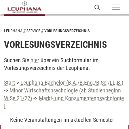
LEUPHANA
SERVICE
VORLESUNGSVERZEICHNIS
VORLESUNGSVERZEICHNIS
Suchen Sie
hier
über ein Suchformular im
Vorlesungsverzeichnis der Leuphana.
Start
>
Leuphana Bachelor (B.A./B.Eng./B.Sc./LL.B.)
->
Minor Wirtschaftspsychologie (ab Studienbeginn
WiSe 21/22)
->
Markt- und Konsumentenpsychologie
I
Keine Veranstaltungen im aktuellen Semester
vorhanden