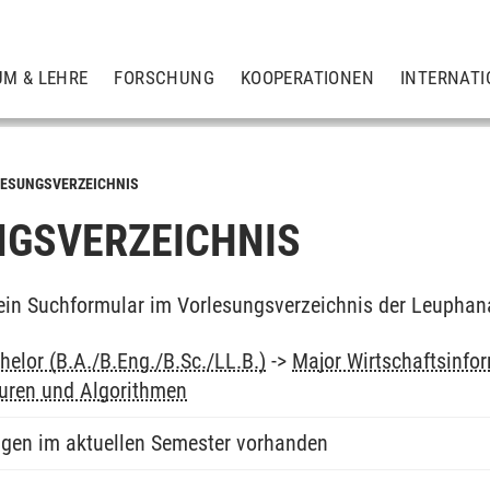
UM & LEHRE
FORSCHUNG
KOOPERATIONEN
INTERNATI
ESUNGSVERZEICHNIS
GSVERZEICHNIS
ein Suchformular im Vorlesungsverzeichnis der Leuphan
elor (B.A./B.Eng./B.Sc./LL.B.)
->
Major Wirtschaftsinfo
turen und Algorithmen
ngen im aktuellen Semester vorhanden