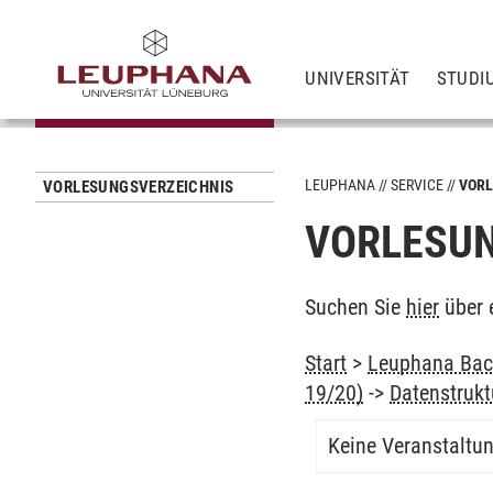
UNIVERSITÄT
STUDI
LEUPHANA
SERVICE
VORL
VORLESUNGSVERZEICHNIS
VORLESUN
Suchen Sie
hier
über 
Start
>
Leuphana Bach
19/20)
->
Datenstruk
Keine Veranstaltu