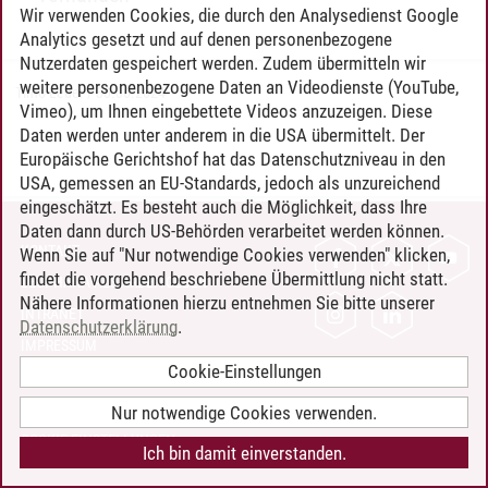
Wir verwenden Cookies, die durch den Analysedienst Google
Analytics gesetzt und auf denen personenbezogene
Nutzerdaten gespeichert werden. Zudem übermitteln wir
weitere personenbezogene Daten an Videodienste (YouTube,
Timo Leder
/
30.06.2024
Vimeo), um Ihnen eingebettete Videos anzuzeigen. Diese
Daten werden unter anderem in die USA übermittelt. Der
Europäische Gerichtshof hat das Datenschutzniveau in den
USA, gemessen an EU-Standards, jedoch als unzureichend
eingeschätzt. Es besteht auch die Möglichkeit, dass Ihre
Daten dann durch US-Behörden verarbeitet werden können.
KONTAKT
Wenn Sie auf "Nur notwendige Cookies verwenden" klicken,
findet die vorgehend beschriebene Übermittlung nicht statt.
LEUPHANA ALS ARBEITGEBER
Nähere Informationen hierzu entnehmen Sie bitte unserer
INTRANET
Datenschutzerklärung
.
IMPRESSUM
Cookie-Einstellungen
DATENSCHUTZ
BARRIEREFREIHEIT
Nur notwendige Cookies verwenden.
COOKIE-EINSTELLUNGEN
Ich bin damit einverstanden.