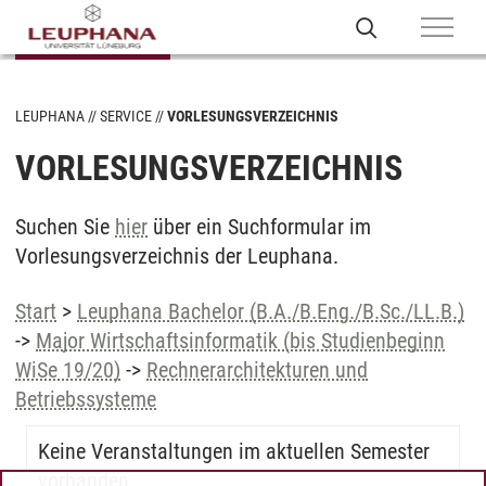
LEUPHANA
SERVICE
VORLESUNGSVERZEICHNIS
VORLESUNGSVERZEICHNIS
Suchen Sie
hier
über ein Suchformular im
Vorlesungsverzeichnis der Leuphana.
Start
>
Leuphana Bachelor (B.A./B.Eng./B.Sc./LL.B.)
->
Major Wirtschaftsinformatik (bis Studienbeginn
WiSe 19/20)
->
Rechnerarchitekturen und
Betriebssysteme
Keine Veranstaltungen im aktuellen Semester
vorhanden