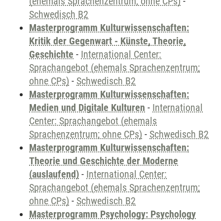
(ehemals Sprachenzentrum; ohne CPs)
-
Schwedisch B2
Masterprogramm Kulturwissenschaften:
Kritik der Gegenwart - Künste, Theorie,
Geschichte
-
International Center:
Sprachangebot (ehemals Sprachenzentrum;
ohne CPs)
-
Schwedisch B2
Masterprogramm Kulturwissenschaften:
Medien und Digitale Kulturen
-
International
Center: Sprachangebot (ehemals
Sprachenzentrum; ohne CPs)
-
Schwedisch B2
Masterprogramm Kulturwissenschaften:
Theorie und Geschichte der Moderne
(auslaufend)
-
International Center:
Sprachangebot (ehemals Sprachenzentrum;
ohne CPs)
-
Schwedisch B2
Masterprogramm Psychology: Psychology