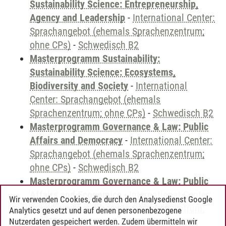
Sustainability Science: Entrepreneurship,
Agency and Leadership
-
International Center:
Sprachangebot (ehemals Sprachenzentrum;
ohne CPs)
-
Schwedisch B2
Masterprogramm Sustainability:
Sustainability Science: Ecosystems,
Biodiversity and Society
-
International
Center: Sprachangebot (ehemals
Sprachenzentrum; ohne CPs)
-
Schwedisch B2
Masterprogramm Governance & Law: Public
Affairs and Democracy
-
International Center:
Sprachangebot (ehemals Sprachenzentrum;
ohne CPs)
-
Schwedisch B2
Masterprogramm Governance & Law: Public
Affairs and Economics
-
International Center:
Wir verwenden Cookies, die durch den Analysedienst Google
Sprachangebot (ehemals Sprachenzentrum;
Analytics gesetzt und auf denen personenbezogene
ohne CPs)
-
Schwedisch B2
Nutzerdaten gespeichert werden. Zudem übermitteln wir