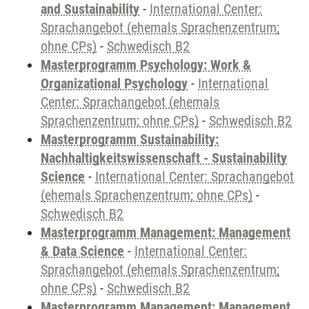
and Sustainability
-
International Center:
Sprachangebot (ehemals Sprachenzentrum;
ohne CPs)
-
Schwedisch B2
Masterprogramm Psychology: Work &
Organizational Psychology
-
International
Center: Sprachangebot (ehemals
Sprachenzentrum; ohne CPs)
-
Schwedisch B2
Masterprogramm Sustainability:
Nachhaltigkeitswissenschaft - Sustainability
Science
-
International Center: Sprachangebot
(ehemals Sprachenzentrum; ohne CPs)
-
Schwedisch B2
Masterprogramm Management: Management
& Data Science
-
International Center:
Sprachangebot (ehemals Sprachenzentrum;
ohne CPs)
-
Schwedisch B2
Masterprogramm Management: Management