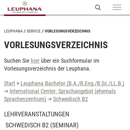
LEUPHANA
SERVICE
VORLESUNGSVERZEICHNIS
VORLESUNGSVERZEICHNIS
Suchen Sie
hier
über ein Suchformular im
Vorlesungsverzeichnis der Leuphana.
Start
>
Leuphana Bachelor (B.A./B.Eng./B.Sc./LL.B.)
->
International Center: Sprachangebot (ehemals
Sprachenzentrum)
->
Schwedisch B2
LEHRVERANSTALTUNGEN
SCHWEDISCH B2
(SEMINAR)