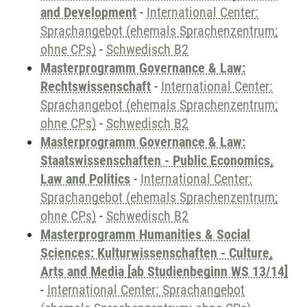
and Development
-
International Center:
Sprachangebot (ehemals Sprachenzentrum;
ohne CPs)
-
Schwedisch B2
Masterprogramm Governance & Law:
Rechtswissenschaft
-
International Center:
Sprachangebot (ehemals Sprachenzentrum;
ohne CPs)
-
Schwedisch B2
Masterprogramm Governance & Law:
Staatswissenschaften - Public Economics,
Law and Politics
-
International Center:
Sprachangebot (ehemals Sprachenzentrum;
ohne CPs)
-
Schwedisch B2
Masterprogramm Humanities & Social
Sciences: Kulturwissenschaften - Culture,
Arts and Media [ab Studienbeginn WS 13/14]
-
International Center: Sprachangebot