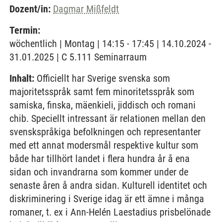
Dozent/in:
Dagmar Mißfeldt
Termin:
wöchentlich | Montag | 14:15 - 17:45 | 14.10.2024 -
31.01.2025 | C 5.111 Seminarraum
Inhalt:
Officiellt har Sverige svenska som
majoritetsspråk samt fem minoritetsspråk som
samiska, finska, mäenkieli, jiddisch och romani
chib. Speciellt intressant är relationen mellan den
svenskspråkiga befolkningen och representanter
med ett annat modersmål respektive kultur som
både har tillhört landet i flera hundra år å ena
sidan och invandrarna som kommer under de
senaste åren å andra sidan. Kulturell identitet och
diskriminering i Sverige idag är ett ämne i många
romaner, t. ex i Ann-Helén Laestadius prisbelönade