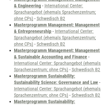
& Engineering
-
International Center:
Sprachangebot (ehemals Sprachenzentrum;
ohne CPs)
-
Schwedisch B2
Masterprogramm Management: Management
& Entrepreneurship
-
International Center:
Sprachangebot (ehemals Sprachenzentrum;
ohne CPs)
-
Schwedisch B2
Masterprogramm Management: Management
& Sustainable Accounting and Finance
-
International Center: Sprachangebot (ehemals
Sprachenzentrum; ohne CPs)
-
Schwedisch B2
Masterprogramm Sustainability:
Sustainability Science: Governance and Law
-
International Center: Sprachangebot (ehemals
Sprachenzentrum; ohne CPs)
-
Schwedisch B2
Masterprogramm Sustainability: