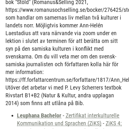
bok "Stöld" (Romanus&Selling 2021,
https://www.romanusochselling.se/bocker/276425/sto
som handlar om samernas liv mellan två kulturer i
landets norr. Möjligtvis kommer Ann-Helén
Laestadius att vara närvande via zoom under en
lektion i slutet av terminen för att berätta om sitt
syn på den samiska kulturen i konflikt med
svenskarna. Om du vill veta mer om den svensk-
samiska journalisten och författaren kolla här för
mer information:
https://ff.forfattarcentrum.se/forfattare/1817/Ann_H
Utöver det arbetar vi med P. Levy Scherrers textbok
Rivstart B1+B2 (Natur & Kultur, andra upplagan
2014) som finns att utlåna på Bib.
Leuphana Bachelor
-
Zertifikat interkulturelle
Kommunikation und Sprachen (ZiKS)
-
ZiKS 4: