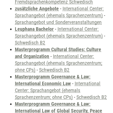
Fremdsprachenkompetenz Schwedisch
zusätzliche Angebote
-
International Center:
Sprachangebot (ehemals Sprachenzentrum)
-
Sprachangebot und Sonderveranstaltungen
Leuphana Bachelor
-
International Center:
Sprachangebot (ehemals Sprachenzentrum)
-
Schwedisch B2
Masterprogramm Cultural Studies: Culture
and Organization
-
International Center:
Sprachangebot (ehemals Sprachenzentrum;
ohne CPs)
-
Schwedisch B2
Masterprogramm Governance & Law:
International Economic Law
-
International
Center: Sprachangebot (ehemals
Sprachenzentrum; ohne CPs)
-
Schwedisch B2
Masterprogramm Governance & Law:
International Law of Global Security, Peace