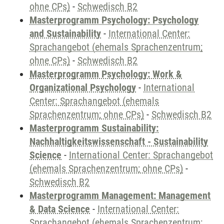
ohne CPs)
-
Schwedisch B2
Masterprogramm Psychology: Psychology
and Sustainability
-
International Center:
Sprachangebot (ehemals Sprachenzentrum;
ohne CPs)
-
Schwedisch B2
Masterprogramm Psychology: Work &
Organizational Psychology
-
International
Center: Sprachangebot (ehemals
Sprachenzentrum; ohne CPs)
-
Schwedisch B2
Masterprogramm Sustainability:
Nachhaltigkeitswissenschaft - Sustainability
Science
-
International Center: Sprachangebot
(ehemals Sprachenzentrum; ohne CPs)
-
Schwedisch B2
Masterprogramm Management: Management
& Data Science
-
International Center:
Sprachangebot (ehemals Sprachenzentrum;