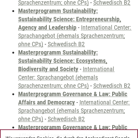
Sprachenzentrum; ohne CPs)
-
Schwedisch B2
Masterprogramm Sustainability:
Sustainability Science: Entrepreneurship,
Agency and Leadership
-
International Center:
Sprachangebot (ehemals Sprachenzentrum;
ohne CPs)
-
Schwedisch B2
Masterprogramm Sustainability:
Sustainability Science: Ecosystems,
Biodiversity and Society
-
International
Center: Sprachangebot (ehemals
Sprachenzentrum; ohne CPs)
-
Schwedisch B2
Masterprogramm Governance & Law: Public
Affairs and Democracy
-
International Center:
Sprachangebot (ehemals Sprachenzentrum;
ohne CPs)
-
Schwedisch B2
Masterprogramm Governance & Law: Public
Affairs and Economics
-
International Center: