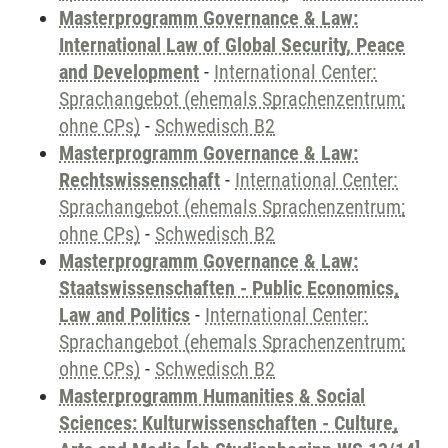
Masterprogramm Governance & Law:
International Law of Global Security, Peace
and Development
-
International Center:
Sprachangebot (ehemals Sprachenzentrum;
ohne CPs)
-
Schwedisch B2
Masterprogramm Governance & Law:
Rechtswissenschaft
-
International Center:
Sprachangebot (ehemals Sprachenzentrum;
ohne CPs)
-
Schwedisch B2
Masterprogramm Governance & Law:
Staatswissenschaften - Public Economics,
Law and Politics
-
International Center:
Sprachangebot (ehemals Sprachenzentrum;
ohne CPs)
-
Schwedisch B2
Masterprogramm Humanities & Social
Sciences: Kulturwissenschaften - Culture,