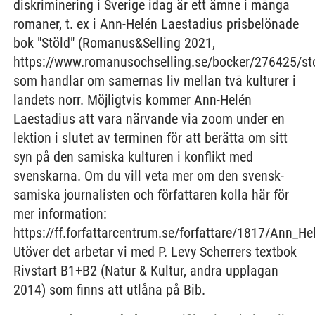
diskriminering i Sverige idag är ett ämne i många
romaner, t. ex i Ann-Helén Laestadius prisbelönade
bok "Stöld" (Romanus&Selling 2021,
https://www.romanusochselling.se/bocker/276425/sto
som handlar om samernas liv mellan två kulturer i
landets norr. Möjligtvis kommer Ann-Helén
Laestadius att vara närvande via zoom under en
lektion i slutet av terminen för att berätta om sitt
syn på den samiska kulturen i konflikt med
svenskarna. Om du vill veta mer om den svensk-
samiska journalisten och författaren kolla här för
mer information:
https://ff.forfattarcentrum.se/forfattare/1817/Ann_H
Utöver det arbetar vi med P. Levy Scherrers textbok
Rivstart B1+B2 (Natur & Kultur, andra upplagan
2014) som finns att utlåna på Bib.