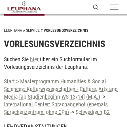
LEUPHANA
SERVICE
VORLESUNGSVERZEICHNIS
VORLESUNGSVERZEICHNIS
Suchen Sie
hier
über ein Suchformular im
Vorlesungsverzeichnis der Leuphana.
Start
>
Masterprogramm Humanities & Social
Sciences: Kulturwissenschaften - Culture, Arts and
Media [ab Studienbeginn WS 13/14] (M.A.)
->
International Center: Sprachangebot (ehemals
Sprachenzentrum; ohne CPs)
->
Schwedisch B2
LEHRVERANSTALTUNGEN