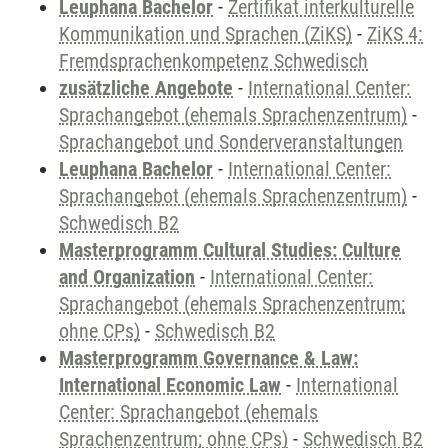
Leuphana Bachelor
-
Zertifikat interkulturelle
Kommunikation und Sprachen (ZiKS)
-
ZiKS 4:
Fremdsprachenkompetenz Schwedisch
zusätzliche Angebote
-
International Center:
Sprachangebot (ehemals Sprachenzentrum)
-
Sprachangebot und Sonderveranstaltungen
Leuphana Bachelor
-
International Center:
Sprachangebot (ehemals Sprachenzentrum)
-
Schwedisch B2
Masterprogramm Cultural Studies: Culture
and Organization
-
International Center:
Sprachangebot (ehemals Sprachenzentrum;
ohne CPs)
-
Schwedisch B2
Masterprogramm Governance & Law:
International Economic Law
-
International
Center: Sprachangebot (ehemals
Sprachenzentrum; ohne CPs)
-
Schwedisch B2