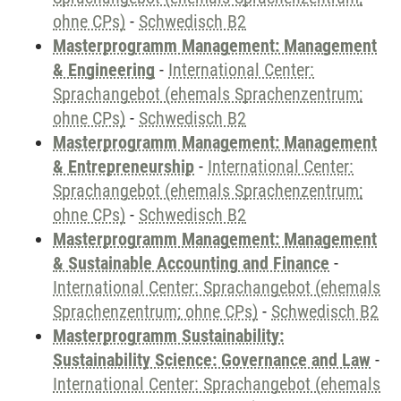
ohne CPs)
-
Schwedisch B2
Masterprogramm Management: Management
& Engineering
-
International Center:
Sprachangebot (ehemals Sprachenzentrum;
ohne CPs)
-
Schwedisch B2
Masterprogramm Management: Management
& Entrepreneurship
-
International Center:
Sprachangebot (ehemals Sprachenzentrum;
ohne CPs)
-
Schwedisch B2
Masterprogramm Management: Management
& Sustainable Accounting and Finance
-
International Center: Sprachangebot (ehemals
Sprachenzentrum; ohne CPs)
-
Schwedisch B2
Masterprogramm Sustainability:
Sustainability Science: Governance and Law
-
International Center: Sprachangebot (ehemals