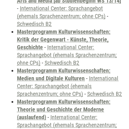
Arts and Media [ab Studienbeginn WS 13/14]
-
International Center: Sprachangebot
(ehemals Sprachenzentrum; ohne CPs)
-
Schwedisch B2
Masterprogramm Kulturwissenschaften:
Kritik der Gegenwart - Künste, Theorie,
Geschichte
-
International Center:
Sprachangebot (ehemals Sprachenzentrum;
ohne CPs)
-
Schwedisch B2
Masterprogramm Kulturwissenschaften:
Medien und Digitale Kulturen
-
International
Center: Sprachangebot (ehemals
Sprachenzentrum; ohne CPs)
-
Schwedisch B2
Masterprogramm Kulturwissenschaften:
Theorie und Geschichte der Moderne
(auslaufend)
-
International Center:
Sprachangebot (ehemals Sprachenzentrum;