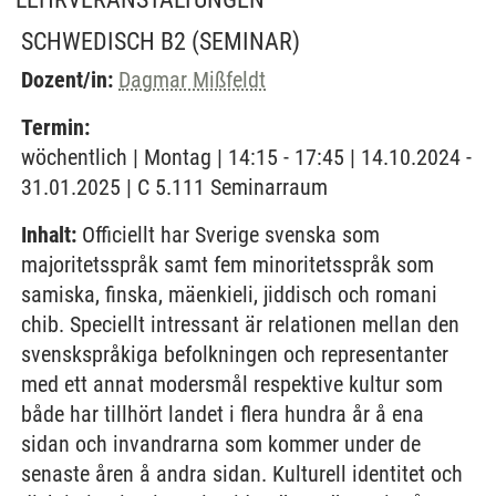
SCHWEDISCH B2
(SEMINAR)
Dozent/in:
Dagmar Mißfeldt
Termin:
wöchentlich | Montag | 14:15 - 17:45 | 14.10.2024 -
31.01.2025 | C 5.111 Seminarraum
Inhalt:
Officiellt har Sverige svenska som
majoritetsspråk samt fem minoritetsspråk som
samiska, finska, mäenkieli, jiddisch och romani
chib. Speciellt intressant är relationen mellan den
svenskspråkiga befolkningen och representanter
med ett annat modersmål respektive kultur som
både har tillhört landet i flera hundra år å ena
sidan och invandrarna som kommer under de
senaste åren å andra sidan. Kulturell identitet och