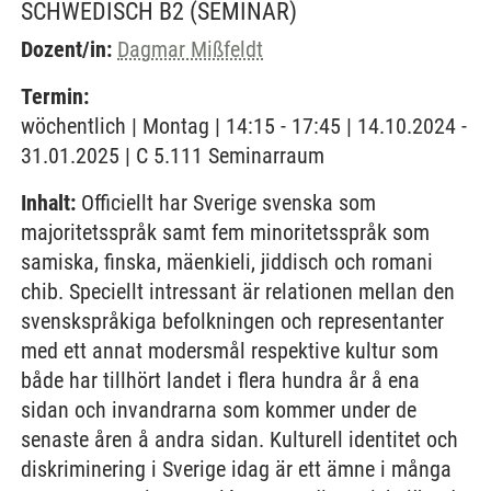
SCHWEDISCH B2
(SEMINAR)
Dozent/in:
Dagmar Mißfeldt
Termin:
wöchentlich | Montag | 14:15 - 17:45 | 14.10.2024 -
31.01.2025 | C 5.111 Seminarraum
Inhalt:
Officiellt har Sverige svenska som
majoritetsspråk samt fem minoritetsspråk som
samiska, finska, mäenkieli, jiddisch och romani
chib. Speciellt intressant är relationen mellan den
svenskspråkiga befolkningen och representanter
med ett annat modersmål respektive kultur som
både har tillhört landet i flera hundra år å ena
sidan och invandrarna som kommer under de
senaste åren å andra sidan. Kulturell identitet och
diskriminering i Sverige idag är ett ämne i många