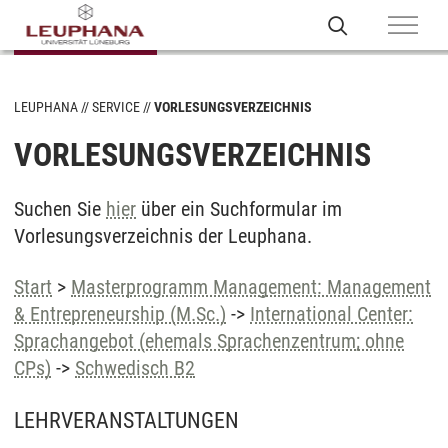
LEUPHANA
SERVICE
VORLESUNGSVERZEICHNIS
VORLESUNGSVERZEICHNIS
Suchen Sie
hier
über ein Suchformular im
Vorlesungsverzeichnis der Leuphana.
Start
>
Masterprogramm Management: Management
& Entrepreneurship (M.Sc.)
->
International Center:
Sprachangebot (ehemals Sprachenzentrum; ohne
CPs)
->
Schwedisch B2
LEHRVERANSTALTUNGEN