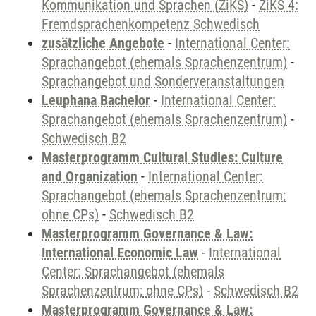
Kommunikation und Sprachen (ZiKS)
-
ZiKS 4:
Fremdsprachenkompetenz Schwedisch
zusätzliche Angebote
-
International Center:
Sprachangebot (ehemals Sprachenzentrum)
-
Sprachangebot und Sonderveranstaltungen
Leuphana Bachelor
-
International Center:
Sprachangebot (ehemals Sprachenzentrum)
-
Schwedisch B2
Masterprogramm Cultural Studies: Culture
and Organization
-
International Center:
Sprachangebot (ehemals Sprachenzentrum;
ohne CPs)
-
Schwedisch B2
Masterprogramm Governance & Law:
International Economic Law
-
International
Center: Sprachangebot (ehemals
Sprachenzentrum; ohne CPs)
-
Schwedisch B2
Masterprogramm Governance & Law: