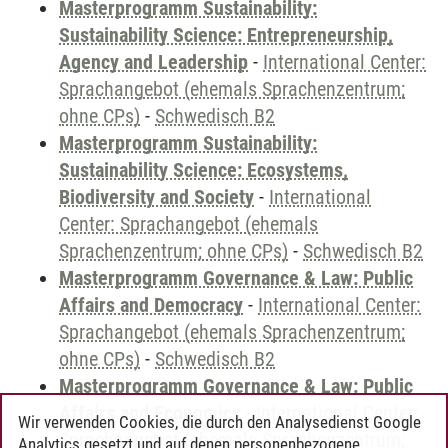
Masterprogramm Sustainability:
Sustainability Science: Entrepreneurship,
Agency and Leadership
-
International Center:
Sprachangebot (ehemals Sprachenzentrum;
ohne CPs)
-
Schwedisch B2
Masterprogramm Sustainability:
Sustainability Science: Ecosystems,
Biodiversity and Society
-
International
Center: Sprachangebot (ehemals
Sprachenzentrum; ohne CPs)
-
Schwedisch B2
Masterprogramm Governance & Law: Public
Affairs and Democracy
-
International Center:
Sprachangebot (ehemals Sprachenzentrum;
ohne CPs)
-
Schwedisch B2
Masterprogramm Governance & Law: Public
Affairs and Economics
-
International Center:
Wir verwenden Cookies, die durch den Analysedienst Google
Sprachangebot (ehemals Sprachenzentrum;
Analytics gesetzt und auf denen personenbezogene