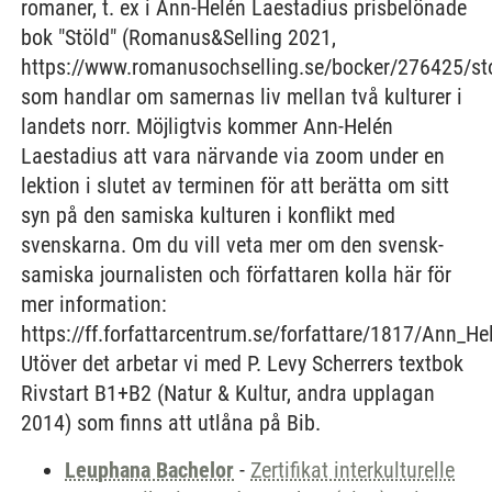
romaner, t. ex i Ann-Helén Laestadius prisbelönade
bok "Stöld" (Romanus&Selling 2021,
https://www.romanusochselling.se/bocker/276425/sto
som handlar om samernas liv mellan två kulturer i
landets norr. Möjligtvis kommer Ann-Helén
Laestadius att vara närvande via zoom under en
lektion i slutet av terminen för att berätta om sitt
syn på den samiska kulturen i konflikt med
svenskarna. Om du vill veta mer om den svensk-
samiska journalisten och författaren kolla här för
mer information:
https://ff.forfattarcentrum.se/forfattare/1817/Ann_H
Utöver det arbetar vi med P. Levy Scherrers textbok
Rivstart B1+B2 (Natur & Kultur, andra upplagan
2014) som finns att utlåna på Bib.
Leuphana Bachelor
-
Zertifikat interkulturelle