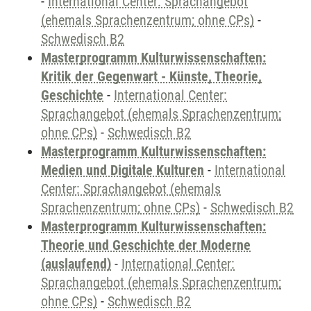
-
International Center: Sprachangebot
(ehemals Sprachenzentrum; ohne CPs)
-
Schwedisch B2
Masterprogramm Kulturwissenschaften:
Kritik der Gegenwart - Künste, Theorie,
Geschichte
-
International Center:
Sprachangebot (ehemals Sprachenzentrum;
ohne CPs)
-
Schwedisch B2
Masterprogramm Kulturwissenschaften:
Medien und Digitale Kulturen
-
International
Center: Sprachangebot (ehemals
Sprachenzentrum; ohne CPs)
-
Schwedisch B2
Masterprogramm Kulturwissenschaften:
Theorie und Geschichte der Moderne
(auslaufend)
-
International Center:
Sprachangebot (ehemals Sprachenzentrum;
ohne CPs)
-
Schwedisch B2