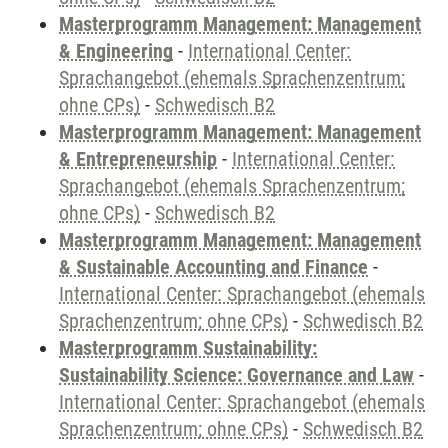
Masterprogramm Management: Management
& Engineering
-
International Center:
Sprachangebot (ehemals Sprachenzentrum;
ohne CPs)
-
Schwedisch B2
Masterprogramm Management: Management
& Entrepreneurship
-
International Center:
Sprachangebot (ehemals Sprachenzentrum;
ohne CPs)
-
Schwedisch B2
Masterprogramm Management: Management
& Sustainable Accounting and Finance
-
International Center: Sprachangebot (ehemals
Sprachenzentrum; ohne CPs)
-
Schwedisch B2
Masterprogramm Sustainability:
Sustainability Science: Governance and Law
-
International Center: Sprachangebot (ehemals
Sprachenzentrum; ohne CPs)
-
Schwedisch B2