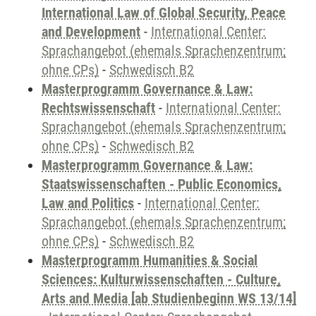
International Law of Global Security, Peace
and Development
-
International Center:
Sprachangebot (ehemals Sprachenzentrum;
ohne CPs)
-
Schwedisch B2
Masterprogramm Governance & Law:
Rechtswissenschaft
-
International Center:
Sprachangebot (ehemals Sprachenzentrum;
ohne CPs)
-
Schwedisch B2
Masterprogramm Governance & Law:
Staatswissenschaften - Public Economics,
Law and Politics
-
International Center:
Sprachangebot (ehemals Sprachenzentrum;
ohne CPs)
-
Schwedisch B2
Masterprogramm Humanities & Social
Sciences: Kulturwissenschaften - Culture,
Arts and Media [ab Studienbeginn WS 13/14]