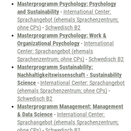
Masterprogramm Psychology: Psychology
and Sustainability
-
International Center:
Sprachangebot (ehemals Sprachenzentrum;
ohne CPs)
-
Schwedisch B2
Masterprogramm Psychology: Work &
Organizational Psychology
-
International
Center: Sprachangebot (ehemals
Sprachenzentrum; ohne CPs)
-
Schwedisch B2
Masterprogramm Sustainability:
Nachhaltigkeitswissenschaft - Sustainability
Science
-
International Center: Sprachangebot
(ehemals Sprachenzentrum; ohne CPs)
-
Schwedisch B2
Masterprogramm Management: Management
& Data Science
-
International Center:
Sprachangebot (ehemals Sprachenzentrum;
ohne CPs)
-
Schwedisch B2