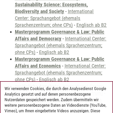
Sustainability Science: Ecosystems,
Biodiversity and Society
-
International
Center: Sprachangebot (ehemals
Sprachenzentrum; ohne CPs)
-
Englisch ab B2
Masterprogramm Governance & Law: Public
Affairs and Democracy
-
International Center:
Sprachangebot (ehemals Sprachenzentrum;
ohne CPs)
-
Englisch ab B2
Masterprogramm Governance & Law: Public
Affairs and Economics
-
International Center:
Sprachangebot (ehemals Sprachenzentrum;
ohne CPs)
-
Englisch ab B2
zusätzliche Angebote
-
International Center:
Wir verwenden Cookies, die durch den Analysedienst Google
Sprachangebot (ehemals Sprachenzentrum)
-
Analytics gesetzt und auf denen personenbezogene
Sprachangebot und Sonderveranstaltungen
Nutzerdaten gespeichert werden. Zudem übermitteln wir
weitere personenbezogene Daten an Videodienste (YouTube,
Vimeo), um Ihnen eingebettete Videos anzuzeigen. Diese