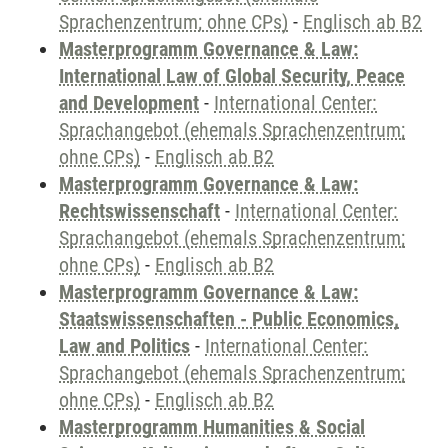
Sprachenzentrum; ohne CPs)
-
Englisch ab B2
Masterprogramm Governance & Law:
International Law of Global Security, Peace
and Development
-
International Center:
Sprachangebot (ehemals Sprachenzentrum;
ohne CPs)
-
Englisch ab B2
Masterprogramm Governance & Law:
Rechtswissenschaft
-
International Center:
Sprachangebot (ehemals Sprachenzentrum;
ohne CPs)
-
Englisch ab B2
Masterprogramm Governance & Law:
Staatswissenschaften - Public Economics,
Law and Politics
-
International Center:
Sprachangebot (ehemals Sprachenzentrum;
ohne CPs)
-
Englisch ab B2
Masterprogramm Humanities & Social