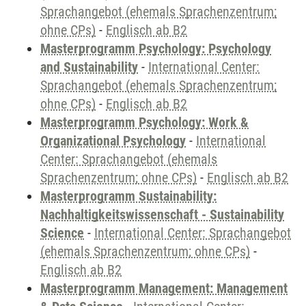
Sprachangebot (ehemals Sprachenzentrum;
ohne CPs)
-
Englisch ab B2
Masterprogramm Psychology: Psychology
and Sustainability
-
International Center:
Sprachangebot (ehemals Sprachenzentrum;
ohne CPs)
-
Englisch ab B2
Masterprogramm Psychology: Work &
Organizational Psychology
-
International
Center: Sprachangebot (ehemals
Sprachenzentrum; ohne CPs)
-
Englisch ab B2
Masterprogramm Sustainability:
Nachhaltigkeitswissenschaft - Sustainability
Science
-
International Center: Sprachangebot
(ehemals Sprachenzentrum; ohne CPs)
-
Englisch ab B2
Masterprogramm Management: Management