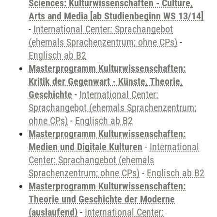
Sciences: Kulturwissenschaften - Culture,
Arts and Media [ab Studienbeginn WS 13/14]
-
International Center: Sprachangebot
(ehemals Sprachenzentrum; ohne CPs)
-
Englisch ab B2
Masterprogramm Kulturwissenschaften:
Kritik der Gegenwart - Künste, Theorie,
Geschichte
-
International Center:
Sprachangebot (ehemals Sprachenzentrum;
ohne CPs)
-
Englisch ab B2
Masterprogramm Kulturwissenschaften:
Medien und Digitale Kulturen
-
International
Center: Sprachangebot (ehemals
Sprachenzentrum; ohne CPs)
-
Englisch ab B2
Masterprogramm Kulturwissenschaften:
Theorie und Geschichte der Moderne
(auslaufend)
-
International Center: