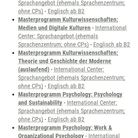
Sprachangebot (ehemals Sprachenzentrum;
ohne CPs)
-
Englisch ab B2
Masterprogramm Kulturwissenschaften:
Medien und Digitale Kulturen
-
International
Center: Sprachangebot (ehemals
Sprachenzentrum; ohne CPs)
-
Englisch ab B2
Masterprogramm Kulturwissenschaften:
Theorie und Geschichte der Moderne
(auslaufend)
-
International Center:
Sprachangebot (ehemals Sprachenzentrum;
ohne CPs)
-
Englisch ab B2
Masterprogramm Psychology: Psychology
and Sustainability
-
International Center:
Sprachangebot (ehemals Sprachenzentrum;
ohne CPs)
-
Englisch ab B2
Masterprogramm Psychology: Work &
Organizational Psychology
-
International