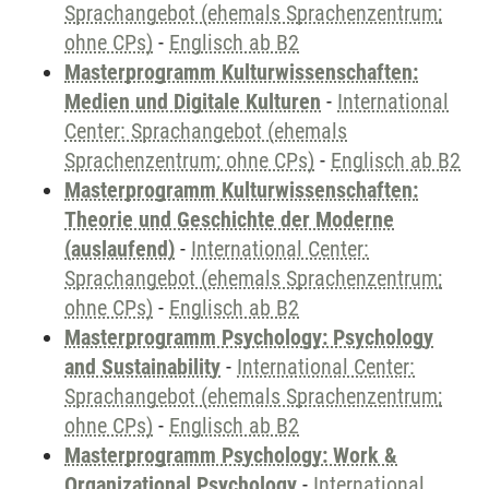
Sprachangebot (ehemals Sprachenzentrum;
ohne CPs)
-
Englisch ab B2
Masterprogramm Kulturwissenschaften:
Medien und Digitale Kulturen
-
International
Center: Sprachangebot (ehemals
Sprachenzentrum; ohne CPs)
-
Englisch ab B2
Masterprogramm Kulturwissenschaften:
Theorie und Geschichte der Moderne
(auslaufend)
-
International Center:
Sprachangebot (ehemals Sprachenzentrum;
ohne CPs)
-
Englisch ab B2
Masterprogramm Psychology: Psychology
and Sustainability
-
International Center:
Sprachangebot (ehemals Sprachenzentrum;
ohne CPs)
-
Englisch ab B2
Masterprogramm Psychology: Work &
Organizational Psychology
-
International