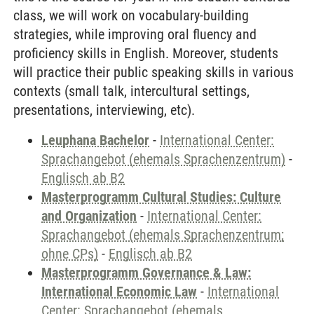
class, we will work on vocabulary-building
strategies, while improving oral fluency and
proficiency skills in English. Moreover, students
will practice their public speaking skills in various
contexts (small talk, intercultural settings,
presentations, interviewing, etc).
Leuphana Bachelor
-
International Center:
Sprachangebot (ehemals Sprachenzentrum)
-
Englisch ab B2
Masterprogramm Cultural Studies: Culture
and Organization
-
International Center:
Sprachangebot (ehemals Sprachenzentrum;
ohne CPs)
-
Englisch ab B2
Masterprogramm Governance & Law:
International Economic Law
-
International
Center: Sprachangebot (ehemals