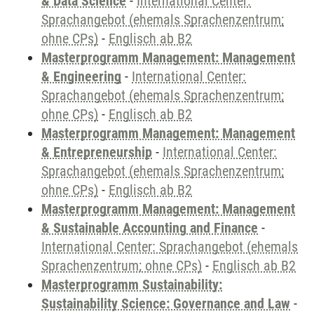
& Data Science
-
International Center:
Sprachangebot (ehemals Sprachenzentrum;
ohne CPs)
-
Englisch ab B2
Masterprogramm Management: Management
& Engineering
-
International Center:
Sprachangebot (ehemals Sprachenzentrum;
ohne CPs)
-
Englisch ab B2
Masterprogramm Management: Management
& Entrepreneurship
-
International Center:
Sprachangebot (ehemals Sprachenzentrum;
ohne CPs)
-
Englisch ab B2
Masterprogramm Management: Management
& Sustainable Accounting and Finance
-
International Center: Sprachangebot (ehemals
Sprachenzentrum; ohne CPs)
-
Englisch ab B2
Masterprogramm Sustainability:
Sustainability Science: Governance and Law
-