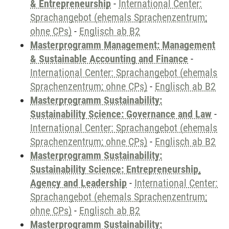
& Entrepreneurship
-
International Center:
Sprachangebot (ehemals Sprachenzentrum;
ohne CPs)
-
Englisch ab B2
Masterprogramm Management: Management
& Sustainable Accounting and Finance
-
International Center: Sprachangebot (ehemals
Sprachenzentrum; ohne CPs)
-
Englisch ab B2
Masterprogramm Sustainability:
Sustainability Science: Governance and Law
-
International Center: Sprachangebot (ehemals
Sprachenzentrum; ohne CPs)
-
Englisch ab B2
Masterprogramm Sustainability:
Sustainability Science: Entrepreneurship,
Agency and Leadership
-
International Center:
Sprachangebot (ehemals Sprachenzentrum;
ohne CPs)
-
Englisch ab B2
Masterprogramm Sustainability: