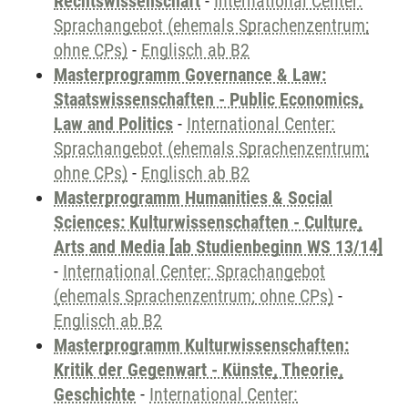
Rechtswissenschaft
-
International Center:
Sprachangebot (ehemals Sprachenzentrum;
ohne CPs)
-
Englisch ab B2
Masterprogramm Governance & Law:
Staatswissenschaften - Public Economics,
Law and Politics
-
International Center:
Sprachangebot (ehemals Sprachenzentrum;
ohne CPs)
-
Englisch ab B2
Masterprogramm Humanities & Social
Sciences: Kulturwissenschaften - Culture,
Arts and Media [ab Studienbeginn WS 13/14]
-
International Center: Sprachangebot
(ehemals Sprachenzentrum; ohne CPs)
-
Englisch ab B2
Masterprogramm Kulturwissenschaften:
Kritik der Gegenwart - Künste, Theorie,
Geschichte
-
International Center: