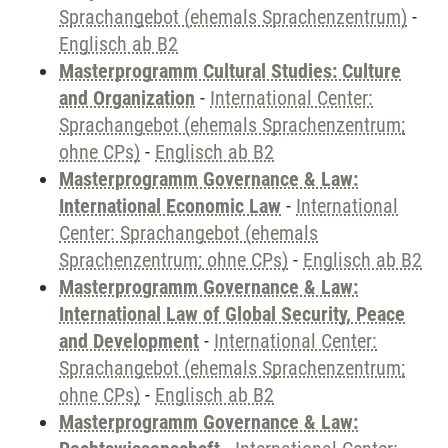
Sprachangebot (ehemals Sprachenzentrum)
-
Englisch ab B2
Masterprogramm Cultural Studies: Culture
and Organization
-
International Center:
Sprachangebot (ehemals Sprachenzentrum;
ohne CPs)
-
Englisch ab B2
Masterprogramm Governance & Law:
International Economic Law
-
International
Center: Sprachangebot (ehemals
Sprachenzentrum; ohne CPs)
-
Englisch ab B2
Masterprogramm Governance & Law:
International Law of Global Security, Peace
and Development
-
International Center:
Sprachangebot (ehemals Sprachenzentrum;
ohne CPs)
-
Englisch ab B2
Masterprogramm Governance & Law: