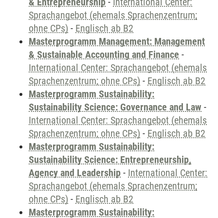
& Entrepreneurship
-
International Center:
Sprachangebot (ehemals Sprachenzentrum;
ohne CPs)
-
Englisch ab B2
Masterprogramm Management: Management
& Sustainable Accounting and Finance
-
International Center: Sprachangebot (ehemals
Sprachenzentrum; ohne CPs)
-
Englisch ab B2
Masterprogramm Sustainability:
Sustainability Science: Governance and Law
-
International Center: Sprachangebot (ehemals
Sprachenzentrum; ohne CPs)
-
Englisch ab B2
Masterprogramm Sustainability:
Sustainability Science: Entrepreneurship,
Agency and Leadership
-
International Center:
Sprachangebot (ehemals Sprachenzentrum;
ohne CPs)
-
Englisch ab B2
Masterprogramm Sustainability: