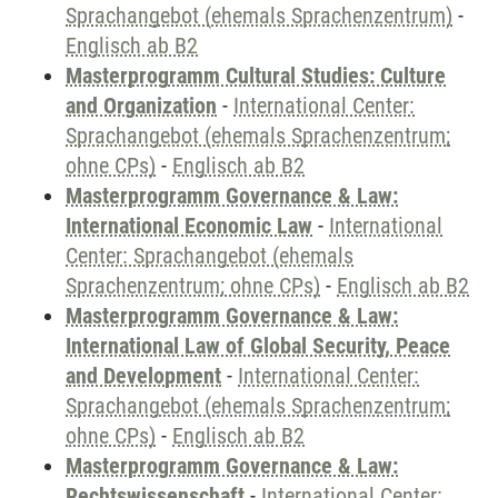
Sprachangebot (ehemals Sprachenzentrum)
-
Englisch ab B2
Masterprogramm Cultural Studies: Culture
and Organization
-
International Center:
Sprachangebot (ehemals Sprachenzentrum;
ohne CPs)
-
Englisch ab B2
Masterprogramm Governance & Law:
International Economic Law
-
International
Center: Sprachangebot (ehemals
Sprachenzentrum; ohne CPs)
-
Englisch ab B2
Masterprogramm Governance & Law:
International Law of Global Security, Peace
and Development
-
International Center:
Sprachangebot (ehemals Sprachenzentrum;
ohne CPs)
-
Englisch ab B2
Masterprogramm Governance & Law:
Rechtswissenschaft
-
International Center: