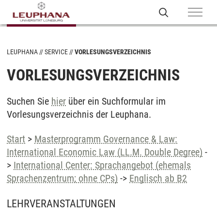
LEUPHANA
SERVICE
VORLESUNGSVERZEICHNIS
VORLESUNGSVERZEICHNIS
Suchen Sie
hier
über ein Suchformular im
Vorlesungsverzeichnis der Leuphana.
Start
>
Masterprogramm Governance & Law:
International Economic Law (LL.M. Double Degree)
-
>
International Center: Sprachangebot (ehemals
Sprachenzentrum; ohne CPs)
->
Englisch ab B2
LEHRVERANSTALTUNGEN