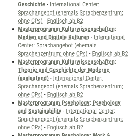
Geschichte
-
International Center:
Sprachangebot (ehemals Sprachenzentrum;
ohne CPs)
-
Englisch ab B2
Masterprogramm Kulturwissenschaften:
Medien und Digitale Kulturen
-
International
Center: Sprachangebot (ehemals
Sprachenzentrum; ohne CPs)
-
Englisch ab B2
Masterprogramm Kulturwissenschaften:
Theorie und Geschichte der Moderne
(auslaufend)
-
International Center:
Sprachangebot (ehemals Sprachenzentrum;
ohne CPs)
-
Englisch ab B2
Masterprogramm Psychology: Psychology
and Sustainability
-
International Center:
Sprachangebot (ehemals Sprachenzentrum;
ohne CPs)
-
Englisch ab B2
Masterprogramm Psychology: Work &