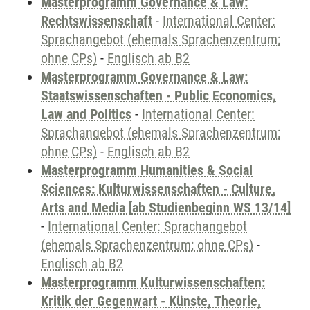
Masterprogramm Governance & Law:
Rechtswissenschaft
-
International Center:
Sprachangebot (ehemals Sprachenzentrum;
ohne CPs)
-
Englisch ab B2
Masterprogramm Governance & Law:
Staatswissenschaften - Public Economics,
Law and Politics
-
International Center:
Sprachangebot (ehemals Sprachenzentrum;
ohne CPs)
-
Englisch ab B2
Masterprogramm Humanities & Social
Sciences: Kulturwissenschaften - Culture,
Arts and Media [ab Studienbeginn WS 13/14]
-
International Center: Sprachangebot
(ehemals Sprachenzentrum; ohne CPs)
-
Englisch ab B2
Masterprogramm Kulturwissenschaften:
Kritik der Gegenwart - Künste, Theorie,