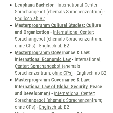
Leuphana Bachelor
-
International Center:
Sprachangebot (ehemals Sprachenzentrum)
-
Englisch ab B2
Masterprogramm Cultural Studies: Culture
and Organization
-
International Center:
Sprachangebot (ehemals Sprachenzentrum;
ohne CPs)
-
Englisch ab B2
Masterprogramm Governance & Law:
International Economic Law
-
International
Center: Sprachangebot (ehemals
Sprachenzentrum; ohne CPs)
-
Englisch ab B2
Masterprogramm Governance & Law:
International Law of Global Security, Peace
and Development
-
International Center:
Sprachangebot (ehemals Sprachenzentrum;
ohne CPs)
-
Englisch ab B2