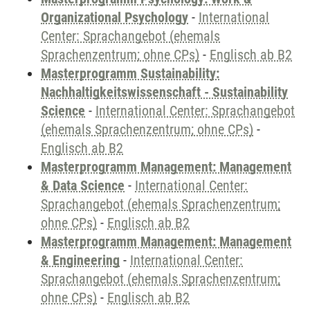
Organizational Psychology
-
International
Center: Sprachangebot (ehemals
Sprachenzentrum; ohne CPs)
-
Englisch ab B2
Masterprogramm Sustainability:
Nachhaltigkeitswissenschaft - Sustainability
Science
-
International Center: Sprachangebot
(ehemals Sprachenzentrum; ohne CPs)
-
Englisch ab B2
Masterprogramm Management: Management
& Data Science
-
International Center:
Sprachangebot (ehemals Sprachenzentrum;
ohne CPs)
-
Englisch ab B2
Masterprogramm Management: Management
& Engineering
-
International Center:
Sprachangebot (ehemals Sprachenzentrum;
ohne CPs)
-
Englisch ab B2