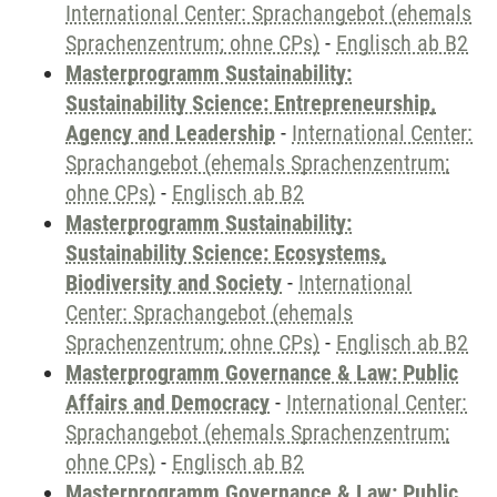
International Center: Sprachangebot (ehemals
Sprachenzentrum; ohne CPs)
-
Englisch ab B2
Masterprogramm Sustainability:
Sustainability Science: Entrepreneurship,
Agency and Leadership
-
International Center:
Sprachangebot (ehemals Sprachenzentrum;
ohne CPs)
-
Englisch ab B2
Masterprogramm Sustainability:
Sustainability Science: Ecosystems,
Biodiversity and Society
-
International
Center: Sprachangebot (ehemals
Sprachenzentrum; ohne CPs)
-
Englisch ab B2
Masterprogramm Governance & Law: Public
Affairs and Democracy
-
International Center:
Sprachangebot (ehemals Sprachenzentrum;
ohne CPs)
-
Englisch ab B2
Masterprogramm Governance & Law: Public