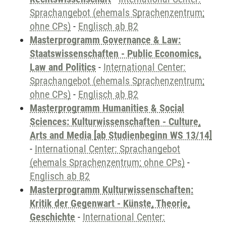
Sprachangebot (ehemals Sprachenzentrum;
ohne CPs)
-
Englisch ab B2
Masterprogramm Governance & Law:
Staatswissenschaften - Public Economics,
Law and Politics
-
International Center:
Sprachangebot (ehemals Sprachenzentrum;
ohne CPs)
-
Englisch ab B2
Masterprogramm Humanities & Social
Sciences: Kulturwissenschaften - Culture,
Arts and Media [ab Studienbeginn WS 13/14]
-
International Center: Sprachangebot
(ehemals Sprachenzentrum; ohne CPs)
-
Englisch ab B2
Masterprogramm Kulturwissenschaften:
Kritik der Gegenwart - Künste, Theorie,
Geschichte
-
International Center: