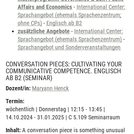
Affairs and Economics
-
International Center:
Sprachangebot (ehemals Sprachenzentrum;
ohne CPs)
-
Englisch ab B2
zusätzliche Angebote
-
International Center:
Sprachangebot (ehemals Sprachenzentrum)
-
Sprachangebot und Sonderveranstaltungen
CONVERSATION PIECES: CULTIVATING YOUR
COMMUNICATIVE COMPETENCE. ENGLISCH
AB B2
(SEMINAR)
Dozent/in:
Maryann Henck
Termin:
wöchentlich | Donnerstag | 12:15 - 13:45 |
14.10.2024 - 31.01.2025 | C 5.109 Seminarraum
Inhalt:
A conversation piece is something unusual