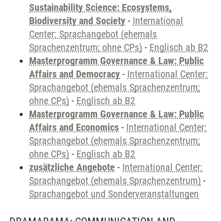
Sustainability Science: Ecosystems,
Biodiversity and Society
-
International
Center: Sprachangebot (ehemals
Sprachenzentrum; ohne CPs)
-
Englisch ab B2
Masterprogramm Governance & Law: Public
Affairs and Democracy
-
International Center:
Sprachangebot (ehemals Sprachenzentrum;
ohne CPs)
-
Englisch ab B2
Masterprogramm Governance & Law: Public
Affairs and Economics
-
International Center:
Sprachangebot (ehemals Sprachenzentrum;
ohne CPs)
-
Englisch ab B2
zusätzliche Angebote
-
International Center:
Sprachangebot (ehemals Sprachenzentrum)
-
Sprachangebot und Sonderveranstaltungen