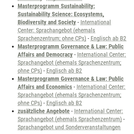
Masterprogramm Sustainability:
Sustainability Science: Ecosystems,
Biodiversity and Society
-
International
Center: Sprachangebot (ehemals
Sprachenzentrum; ohne CPs)
-
Englisch ab B2
Masterprogramm Governance & Law: Public
Affairs and Democracy
-
International Center:
Sprachangebot (ehemals Sprachenzentrum;
ohne CPs)
-
Englisch ab B2
Masterprogramm Governance & Law: Public
Affairs and Economics
-
International Center:
Sprachangebot (ehemals Sprachenzentrum;
ohne CPs)
-
Englisch ab B2
zusätzliche Angebote
-
International Center:
Sprachangebot (ehemals Sprachenzentrum)
-
Sprachangebot und Sonderveranstaltungen