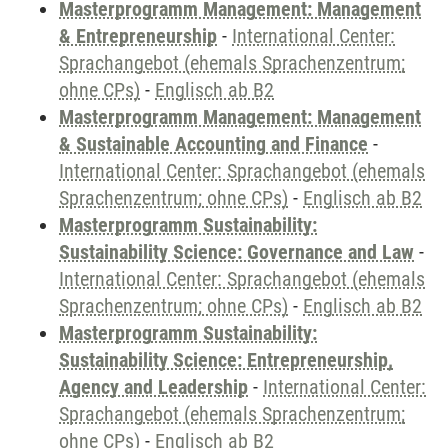
Masterprogramm Management: Management
& Entrepreneurship
-
International Center:
Sprachangebot (ehemals Sprachenzentrum;
ohne CPs)
-
Englisch ab B2
Masterprogramm Management: Management
& Sustainable Accounting and Finance
-
International Center: Sprachangebot (ehemals
Sprachenzentrum; ohne CPs)
-
Englisch ab B2
Masterprogramm Sustainability:
Sustainability Science: Governance and Law
-
International Center: Sprachangebot (ehemals
Sprachenzentrum; ohne CPs)
-
Englisch ab B2
Masterprogramm Sustainability:
Sustainability Science: Entrepreneurship,
Agency and Leadership
-
International Center:
Sprachangebot (ehemals Sprachenzentrum;
ohne CPs)
-
Englisch ab B2