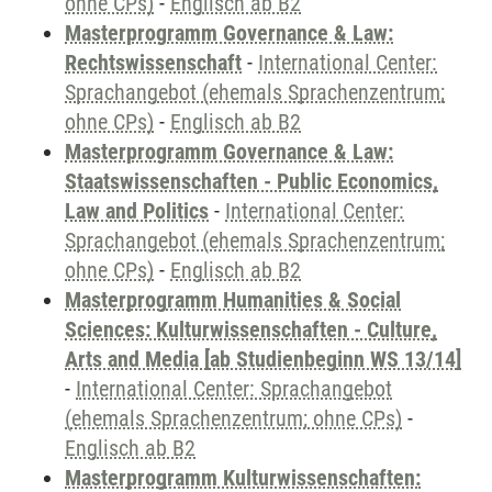
ohne CPs)
-
Englisch ab B2
Masterprogramm Governance & Law:
Rechtswissenschaft
-
International Center:
Sprachangebot (ehemals Sprachenzentrum;
ohne CPs)
-
Englisch ab B2
Masterprogramm Governance & Law:
Staatswissenschaften - Public Economics,
Law and Politics
-
International Center:
Sprachangebot (ehemals Sprachenzentrum;
ohne CPs)
-
Englisch ab B2
Masterprogramm Humanities & Social
Sciences: Kulturwissenschaften - Culture,
Arts and Media [ab Studienbeginn WS 13/14]
-
International Center: Sprachangebot
(ehemals Sprachenzentrum; ohne CPs)
-
Englisch ab B2
Masterprogramm Kulturwissenschaften: