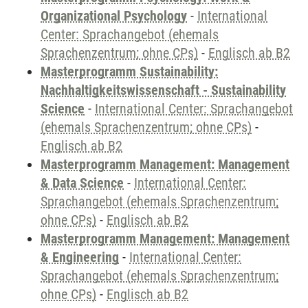
Organizational Psychology
-
International
Center: Sprachangebot (ehemals
Sprachenzentrum; ohne CPs)
-
Englisch ab B2
Masterprogramm Sustainability:
Nachhaltigkeitswissenschaft - Sustainability
Science
-
International Center: Sprachangebot
(ehemals Sprachenzentrum; ohne CPs)
-
Englisch ab B2
Masterprogramm Management: Management
& Data Science
-
International Center:
Sprachangebot (ehemals Sprachenzentrum;
ohne CPs)
-
Englisch ab B2
Masterprogramm Management: Management
& Engineering
-
International Center:
Sprachangebot (ehemals Sprachenzentrum;
ohne CPs)
-
Englisch ab B2