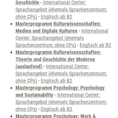
Geschichte
-
International Center:
Sprachangebot (ehemals Sprachenzentrum;
ohne CPs)
-
Englisch ab B2
Masterprogramm Kulturwissenschaften:
Medien und Digitale Kulturen
-
International
Center: Sprachangebot (ehemals
Sprachenzentrum; ohne CPs)
-
Englisch ab B2
Masterprogramm Kulturwissenschaften:
Theorie und Geschichte der Moderne
(auslaufend)
-
International Center:
Sprachangebot (ehemals Sprachenzentrum;
ohne CPs)
-
Englisch ab B2
Masterprogramm Psychology: Psychology
and Sustainability
-
International Center:
Sprachangebot (ehemals Sprachenzentrum;
ohne CPs)
-
Englisch ab B2
Masterprogramm Psychology: Work &