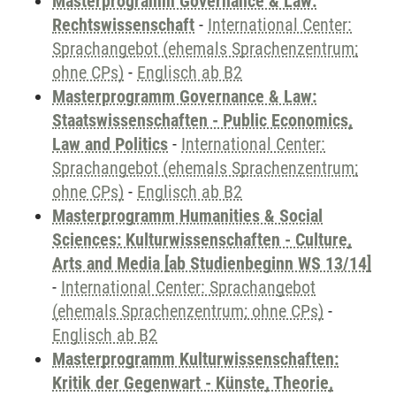
Masterprogramm Governance & Law:
Rechtswissenschaft
-
International Center:
Sprachangebot (ehemals Sprachenzentrum;
ohne CPs)
-
Englisch ab B2
Masterprogramm Governance & Law:
Staatswissenschaften - Public Economics,
Law and Politics
-
International Center:
Sprachangebot (ehemals Sprachenzentrum;
ohne CPs)
-
Englisch ab B2
Masterprogramm Humanities & Social
Sciences: Kulturwissenschaften - Culture,
Arts and Media [ab Studienbeginn WS 13/14]
-
International Center: Sprachangebot
(ehemals Sprachenzentrum; ohne CPs)
-
Englisch ab B2
Masterprogramm Kulturwissenschaften:
Kritik der Gegenwart - Künste, Theorie,