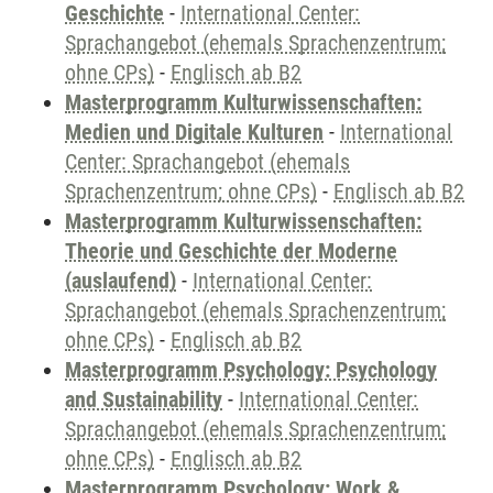
Geschichte
-
International Center:
Sprachangebot (ehemals Sprachenzentrum;
ohne CPs)
-
Englisch ab B2
Masterprogramm Kulturwissenschaften:
Medien und Digitale Kulturen
-
International
Center: Sprachangebot (ehemals
Sprachenzentrum; ohne CPs)
-
Englisch ab B2
Masterprogramm Kulturwissenschaften:
Theorie und Geschichte der Moderne
(auslaufend)
-
International Center:
Sprachangebot (ehemals Sprachenzentrum;
ohne CPs)
-
Englisch ab B2
Masterprogramm Psychology: Psychology
and Sustainability
-
International Center:
Sprachangebot (ehemals Sprachenzentrum;
ohne CPs)
-
Englisch ab B2
Masterprogramm Psychology: Work &