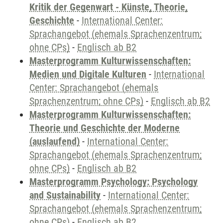
Kritik der Gegenwart - Künste, Theorie,
Geschichte
-
International Center:
Sprachangebot (ehemals Sprachenzentrum;
ohne CPs)
-
Englisch ab B2
Masterprogramm Kulturwissenschaften:
Medien und Digitale Kulturen
-
International
Center: Sprachangebot (ehemals
Sprachenzentrum; ohne CPs)
-
Englisch ab B2
Masterprogramm Kulturwissenschaften:
Theorie und Geschichte der Moderne
(auslaufend)
-
International Center:
Sprachangebot (ehemals Sprachenzentrum;
ohne CPs)
-
Englisch ab B2
Masterprogramm Psychology: Psychology
and Sustainability
-
International Center:
Sprachangebot (ehemals Sprachenzentrum;
ohne CPs)
-
Englisch ab B2