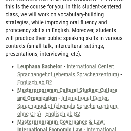
this is the course for you. In this student-centered
class, we will work on vocabulary-building
strategies, while improving oral fluency and
proficiency skills in English. Moreover, students
will practice their public speaking skills in various
contexts (small talk, intercultural settings,
presentations, interviewing, etc).
Leuphana Bachelor
-
International Center:
Sprachangebot (ehemals Sprachenzentrum)
-
Englisch ab B2
Masterprogramm Cultural Studies: Culture
and Organization
-
International Center:
Sprachangebot (ehemals Sprachenzentrum;
ohne CPs)
-
Englisch ab B2
Masterprogramm Governance & Law:
International Economic Law
-
International