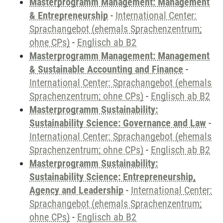
Masterprogramm Management: Management
& Entrepreneurship
-
International Center:
Sprachangebot (ehemals Sprachenzentrum;
ohne CPs)
-
Englisch ab B2
Masterprogramm Management: Management
& Sustainable Accounting and Finance
-
International Center: Sprachangebot (ehemals
Sprachenzentrum; ohne CPs)
-
Englisch ab B2
Masterprogramm Sustainability:
Sustainability Science: Governance and Law
-
International Center: Sprachangebot (ehemals
Sprachenzentrum; ohne CPs)
-
Englisch ab B2
Masterprogramm Sustainability:
Sustainability Science: Entrepreneurship,
Agency and Leadership
-
International Center:
Sprachangebot (ehemals Sprachenzentrum;
ohne CPs)
-
Englisch ab B2