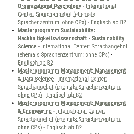
Organizational Psychology
-
International
Center: Sprachangebot (ehemals
Sprachenzentrum; ohne CPs)
-
Englisch ab B2
Masterprogramm Sustainability:
Nachhaltigkeitswissenschaft - Sustainability
Science
-
International Center: Sprachangebot
(ehemals Sprachenzentrum; ohne CPs)
-
Englisch ab B2
Masterprogramm Management: Management
& Data Science
-
International Center:
Sprachangebot (ehemals Sprachenzentrum;
ohne CPs)
-
Englisch ab B2
Masterprogramm Management: Management
& Engineering
-
International Center:
Sprachangebot (ehemals Sprachenzentrum;
ohne CPs)
-
Englisch ab B2