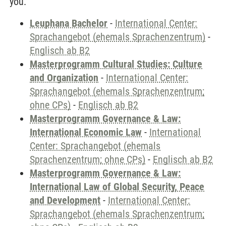
you.
Leuphana Bachelor
-
International Center:
Sprachangebot (ehemals Sprachenzentrum)
-
Englisch ab B2
Masterprogramm Cultural Studies: Culture
and Organization
-
International Center:
Sprachangebot (ehemals Sprachenzentrum;
ohne CPs)
-
Englisch ab B2
Masterprogramm Governance & Law:
International Economic Law
-
International
Center: Sprachangebot (ehemals
Sprachenzentrum; ohne CPs)
-
Englisch ab B2
Masterprogramm Governance & Law:
International Law of Global Security, Peace
and Development
-
International Center:
Sprachangebot (ehemals Sprachenzentrum;