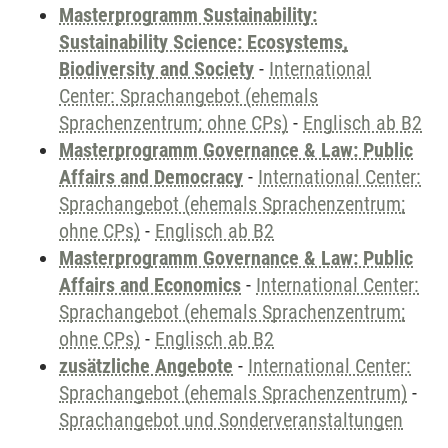
Masterprogramm Sustainability:
Sustainability Science: Ecosystems,
Biodiversity and Society
-
International
Center: Sprachangebot (ehemals
Sprachenzentrum; ohne CPs)
-
Englisch ab B2
Masterprogramm Governance & Law: Public
Affairs and Democracy
-
International Center:
Sprachangebot (ehemals Sprachenzentrum;
ohne CPs)
-
Englisch ab B2
Masterprogramm Governance & Law: Public
Affairs and Economics
-
International Center:
Sprachangebot (ehemals Sprachenzentrum;
ohne CPs)
-
Englisch ab B2
zusätzliche Angebote
-
International Center:
Sprachangebot (ehemals Sprachenzentrum)
-
Sprachangebot und Sonderveranstaltungen