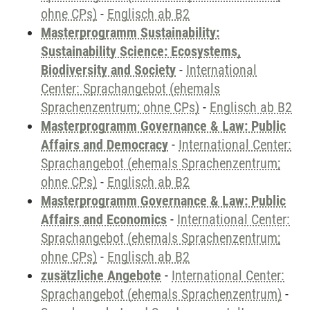
ohne CPs)
-
Englisch ab B2
Masterprogramm Sustainability:
Sustainability Science: Ecosystems,
Biodiversity and Society
-
International
Center: Sprachangebot (ehemals
Sprachenzentrum; ohne CPs)
-
Englisch ab B2
Masterprogramm Governance & Law: Public
Affairs and Democracy
-
International Center:
Sprachangebot (ehemals Sprachenzentrum;
ohne CPs)
-
Englisch ab B2
Masterprogramm Governance & Law: Public
Affairs and Economics
-
International Center:
Sprachangebot (ehemals Sprachenzentrum;
ohne CPs)
-
Englisch ab B2
zusätzliche Angebote
-
International Center:
Sprachangebot (ehemals Sprachenzentrum)
-