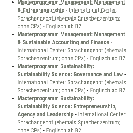
Masterprogramm Management: Management
& Entrepreneurship
-
International Center:
Sprachangebot (ehemals Sprachenzentrum;
ohne CPs)
-
Englisch ab B2
Masterprogramm Management: Management
& Sustainable Accounting and Finance
-
International Center: Sprachangebot (ehemals
Sprachenzentrum; ohne CPs)
-
Englisch ab B2
Masterprogramm Sustainability:
Sustainability Science: Governance and Law
-
International Center: Sprachangebot (ehemals
Sprachenzentrum; ohne CPs)
-
Englisch ab B2
Masterprogramm Sustainability:
Sustainability Science: Entrepreneurship,
Agency and Leadership
-
International Center:
Sprachangebot (ehemals Sprachenzentrum;
ohne CPs)
-
Englisch ab B2