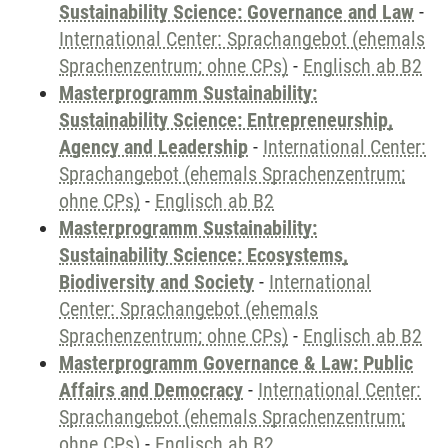
Sustainability Science: Governance and Law
-
International Center: Sprachangebot (ehemals
Sprachenzentrum; ohne CPs)
-
Englisch ab B2
Masterprogramm Sustainability:
Sustainability Science: Entrepreneurship,
Agency and Leadership
-
International Center:
Sprachangebot (ehemals Sprachenzentrum;
ohne CPs)
-
Englisch ab B2
Masterprogramm Sustainability:
Sustainability Science: Ecosystems,
Biodiversity and Society
-
International
Center: Sprachangebot (ehemals
Sprachenzentrum; ohne CPs)
-
Englisch ab B2
Masterprogramm Governance & Law: Public
Affairs and Democracy
-
International Center:
Sprachangebot (ehemals Sprachenzentrum;
ohne CPs)
-
Englisch ab B2