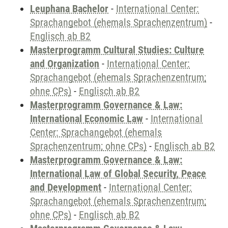
Leuphana Bachelor
-
International Center:
Sprachangebot (ehemals Sprachenzentrum)
-
Englisch ab B2
Masterprogramm Cultural Studies: Culture
and Organization
-
International Center:
Sprachangebot (ehemals Sprachenzentrum;
ohne CPs)
-
Englisch ab B2
Masterprogramm Governance & Law:
International Economic Law
-
International
Center: Sprachangebot (ehemals
Sprachenzentrum; ohne CPs)
-
Englisch ab B2
Masterprogramm Governance & Law:
International Law of Global Security, Peace
and Development
-
International Center:
Sprachangebot (ehemals Sprachenzentrum;
ohne CPs)
-
Englisch ab B2