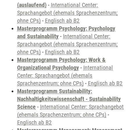
(auslaufend)
-
International Center:
Sprachangebot (ehemals Sprachenzentrum;
ohne CPs)
-
Englisch ab B2
Masterprogramm Psychology: Psychology
and Sustainability
-
International Center:
Sprachangebot (ehemals Sprachenzentrum;
ohne CPs)
-
Englisch ab B2
Masterprogramm Psychology: Work &
Organizational Psychology
-
International
Center: Sprachangebot (ehemals
Sprachenzentrum; ohne CPs)
-
Englisch ab B2
Masterprogramm Sustainability:
Nachhaltigkeitswissenschaft - Sustainability
Science
-
International Center: Sprachangebot
(ehemals Sprachenzentrum; ohne CPs)
-
Englisch ab B2