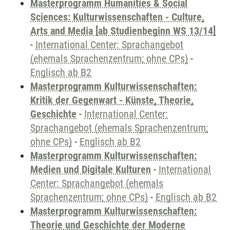
Masterprogramm Humanities & Social
Sciences: Kulturwissenschaften - Culture,
Arts and Media [ab Studienbeginn WS 13/14]
-
International Center: Sprachangebot
(ehemals Sprachenzentrum; ohne CPs)
-
Englisch ab B2
Masterprogramm Kulturwissenschaften:
Kritik der Gegenwart - Künste, Theorie,
Geschichte
-
International Center:
Sprachangebot (ehemals Sprachenzentrum;
ohne CPs)
-
Englisch ab B2
Masterprogramm Kulturwissenschaften:
Medien und Digitale Kulturen
-
International
Center: Sprachangebot (ehemals
Sprachenzentrum; ohne CPs)
-
Englisch ab B2
Masterprogramm Kulturwissenschaften:
Theorie und Geschichte der Moderne