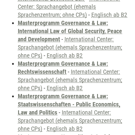
Center: Sprachangebot (ehemals
Sprachenzentrum; ohne CPs)
-
Englisch ab B2
Masterprogramm Governance & Law:
International Law of Global Security, Peace
and Development
-
International Center:
Sprachangebot (ehemals Sprachenzentrum;
ohne CPs)
-
Englisch ab B2
Masterprogramm Governance & Law:
Rechtswissenschaft
-
International Center:
Sprachangebot (ehemals Sprachenzentrum;
ohne CPs)
-
Englisch ab B2
Masterprogramm Governance & Law:
Staatswissenschaften - Public Economics,
Law and Politics
-
International Center:
Sprachangebot (ehemals Sprachenzentrum;
ohne CPs)
-
Englisch ab B2