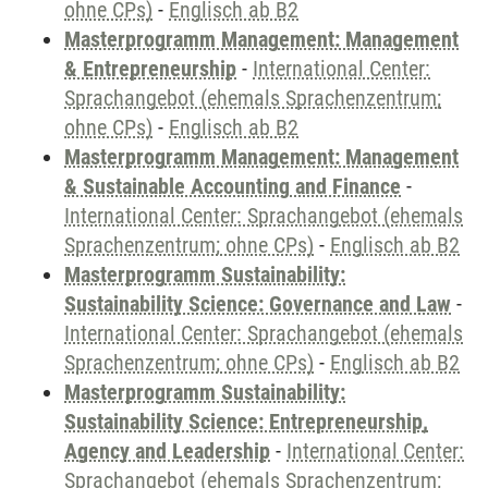
ohne CPs)
-
Englisch ab B2
Masterprogramm Management: Management
& Entrepreneurship
-
International Center:
Sprachangebot (ehemals Sprachenzentrum;
ohne CPs)
-
Englisch ab B2
Masterprogramm Management: Management
& Sustainable Accounting and Finance
-
International Center: Sprachangebot (ehemals
Sprachenzentrum; ohne CPs)
-
Englisch ab B2
Masterprogramm Sustainability:
Sustainability Science: Governance and Law
-
International Center: Sprachangebot (ehemals
Sprachenzentrum; ohne CPs)
-
Englisch ab B2
Masterprogramm Sustainability:
Sustainability Science: Entrepreneurship,
Agency and Leadership
-
International Center:
Sprachangebot (ehemals Sprachenzentrum;