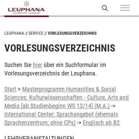
LEUPHANA
SERVICE
VORLESUNGSVERZEICHNIS
VORLESUNGSVERZEICHNIS
Suchen Sie
hier
über ein Suchformular im
Vorlesungsverzeichnis der Leuphana.
Start
>
Masterprogramm Humanities & Social
Sciences: Kulturwissenschaften - Culture, Arts and
Media [ab Studienbeginn WS 13/14] (M.A.)
->
International Center: Sprachangebot (ehemals
Sprachenzentrum; ohne CPs)
->
Englisch ab B2
LEHRVERANSTALTUNGEN