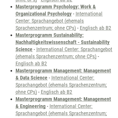
Masterprogramm Psychology: Work &
Organizational Psychology
-
International
Center: Sprachangebot (ehemals
Sprachenzentrum; ohne CPs)
-
Englisch ab B2
Masterprogramm Sustainability:
Nachhaltigkeitswissenschaft - Sustainability
Science
-
International Center: Sprachangebot
(ehemals Sprachenzentrum; ohne CPs)
-
Englisch ab B2
Masterprogramm Management: Management
& Data Science
-
International Center:
Sprachangebot (ehemals Sprachenzentrum;
ohne CPs)
-
Englisch ab B2
Masterprogramm Management: Management
& Engineering
-
International Center:
Sprachangebot (ehemals Sprachenzentrum;