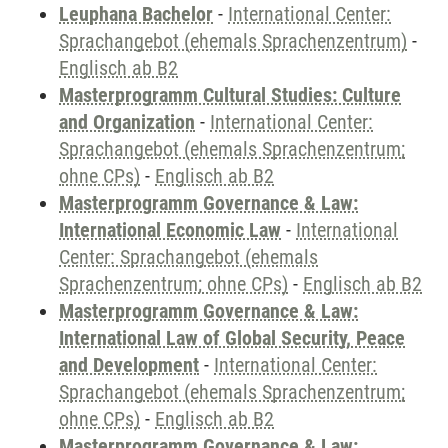
Leuphana Bachelor
-
International Center:
Sprachangebot (ehemals Sprachenzentrum)
-
Englisch ab B2
Masterprogramm Cultural Studies: Culture
and Organization
-
International Center:
Sprachangebot (ehemals Sprachenzentrum;
ohne CPs)
-
Englisch ab B2
Masterprogramm Governance & Law:
International Economic Law
-
International
Center: Sprachangebot (ehemals
Sprachenzentrum; ohne CPs)
-
Englisch ab B2
Masterprogramm Governance & Law:
International Law of Global Security, Peace
and Development
-
International Center:
Sprachangebot (ehemals Sprachenzentrum;
ohne CPs)
-
Englisch ab B2
Masterprogramm Governance & Law: