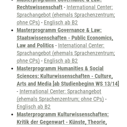
Rechtswissenschaft
-
International Center:
Sprachangebot (ehemals Sprachenzentrum;
ohne CPs)
-
Englisch ab B2
Masterprogramm Governance & Law:
Staatswissenschaften - Public Economics,
Law and Politics
-
International Center:
Sprachangebot (ehemals Sprachenzentrum;
ohne CPs)
-
Englisch ab B2
Masterprogramm Humanities & Social
Sciences: Kulturwissenschaften - Culture,
Arts and Media [ab Studienbeginn WS 13/14]
-
International Center: Sprachangebot
(ehemals Sprachenzentrum; ohne CPs)
-
Englisch ab B2
Masterprogramm Kulturwissenschaften:
Kritik der Gegenwart - Künste, Theorie,