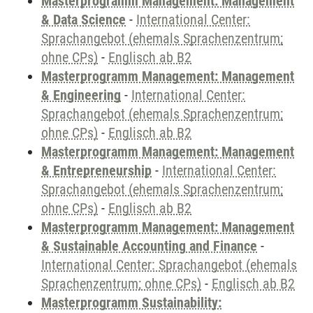
Masterprogramm Management: Management
& Data Science
-
International Center:
Sprachangebot (ehemals Sprachenzentrum;
ohne CPs)
-
Englisch ab B2
Masterprogramm Management: Management
& Engineering
-
International Center:
Sprachangebot (ehemals Sprachenzentrum;
ohne CPs)
-
Englisch ab B2
Masterprogramm Management: Management
& Entrepreneurship
-
International Center:
Sprachangebot (ehemals Sprachenzentrum;
ohne CPs)
-
Englisch ab B2
Masterprogramm Management: Management
& Sustainable Accounting and Finance
-
International Center: Sprachangebot (ehemals
Sprachenzentrum; ohne CPs)
-
Englisch ab B2
Masterprogramm Sustainability: