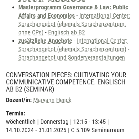
Masterprogramm Governance & Law: Public
Affairs and Economics
-
International Center:
Sprachangebot (ehemals Sprachenzentrum;
ohne CPs)
-
Englisch ab B2
zusätzliche Angebote
-
International Center:
Sprachangebot (ehemals Sprachenzentrum)
-
Sprachangebot und Sonderveranstaltungen
CONVERSATION PIECES: CULTIVATING YOUR
COMMUNICATIVE COMPETENCE. ENGLISCH
AB B2
(SEMINAR)
Dozent/in:
Maryann Henck
Termin:
wöchentlich | Donnerstag | 12:15 - 13:45 |
14.10.2024 - 31.01.2025 | C 5.109 Seminarraum