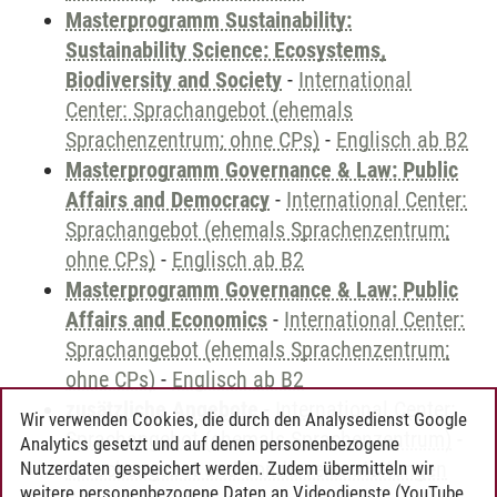
Masterprogramm Sustainability:
Sustainability Science: Ecosystems,
Biodiversity and Society
-
International
Center: Sprachangebot (ehemals
Sprachenzentrum; ohne CPs)
-
Englisch ab B2
Masterprogramm Governance & Law: Public
Affairs and Democracy
-
International Center:
Sprachangebot (ehemals Sprachenzentrum;
ohne CPs)
-
Englisch ab B2
Masterprogramm Governance & Law: Public
Affairs and Economics
-
International Center:
Sprachangebot (ehemals Sprachenzentrum;
ohne CPs)
-
Englisch ab B2
zusätzliche Angebote
-
International Center:
Wir verwenden Cookies, die durch den Analysedienst Google
Sprachangebot (ehemals Sprachenzentrum)
-
Analytics gesetzt und auf denen personenbezogene
Sprachangebot und Sonderveranstaltungen
Nutzerdaten gespeichert werden. Zudem übermitteln wir
weitere personenbezogene Daten an Videodienste (YouTube,