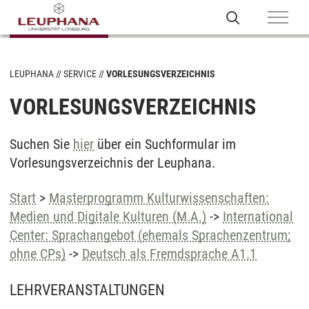
LEUPHANA
SERVICE
VORLESUNGSVERZEICHNIS
VORLESUNGSVERZEICHNIS
Suchen Sie
hier
über ein Suchformular im
Vorlesungsverzeichnis der Leuphana.
Start
>
Masterprogramm Kulturwissenschaften:
Medien und Digitale Kulturen (M.A.)
->
International
Center: Sprachangebot (ehemals Sprachenzentrum;
ohne CPs)
->
Deutsch als Fremdsprache A1.1
LEHRVERANSTALTUNGEN