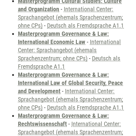
Masterprogramm Cultural Studies: Culture
and Organization
-
International Center:
Sprachangebot (ehemals Sprachenzentrum;
ohne CPs)
-
Deutsch als Fremdsprache A1.1
Masterprogramm Governance & Law:
International Economic Law
-
International
Center: Sprachangebot (ehemals
Sprachenzentrum; ohne CPs)
-
Deutsch als
Fremdsprache A1.1
Masterprogramm Governance & Law:
International Law of Global Security, Peace
and Development
-
International Center:
Sprachangebot (ehemals Sprachenzentrum;
ohne CPs)
-
Deutsch als Fremdsprache A1.1
Masterprogramm Governance & Law:
Rechtswissenschaft
-
International Center:
Sprachangebot (ehemals Sprachenzentrum;