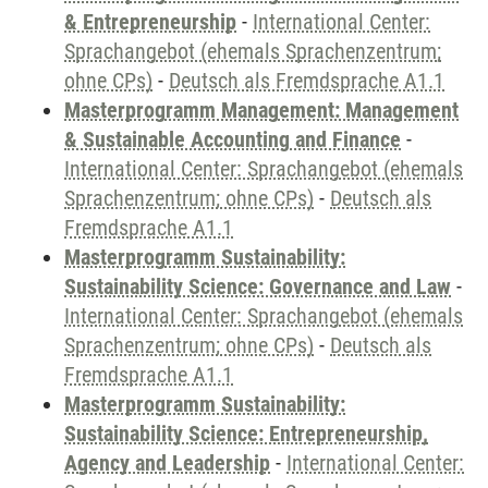
& Entrepreneurship
-
International Center:
Sprachangebot (ehemals Sprachenzentrum;
ohne CPs)
-
Deutsch als Fremdsprache A1.1
Masterprogramm Management: Management
& Sustainable Accounting and Finance
-
International Center: Sprachangebot (ehemals
Sprachenzentrum; ohne CPs)
-
Deutsch als
Fremdsprache A1.1
Masterprogramm Sustainability:
Sustainability Science: Governance and Law
-
International Center: Sprachangebot (ehemals
Sprachenzentrum; ohne CPs)
-
Deutsch als
Fremdsprache A1.1
Masterprogramm Sustainability:
Sustainability Science: Entrepreneurship,
Agency and Leadership
-
International Center: