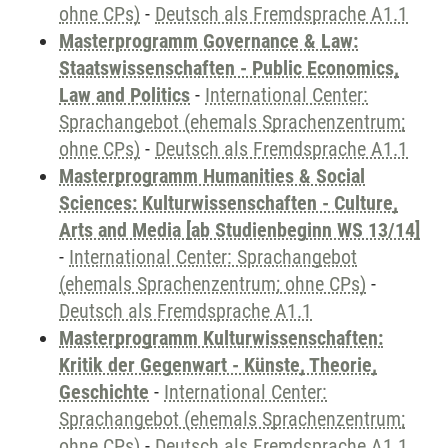
ohne CPs)
-
Deutsch als Fremdsprache A1.1
Masterprogramm Governance & Law:
Staatswissenschaften - Public Economics,
Law and Politics
-
International Center:
Sprachangebot (ehemals Sprachenzentrum;
ohne CPs)
-
Deutsch als Fremdsprache A1.1
Masterprogramm Humanities & Social
Sciences: Kulturwissenschaften - Culture,
Arts and Media [ab Studienbeginn WS 13/14]
-
International Center: Sprachangebot
(ehemals Sprachenzentrum; ohne CPs)
-
Deutsch als Fremdsprache A1.1
Masterprogramm Kulturwissenschaften:
Kritik der Gegenwart - Künste, Theorie,
Geschichte
-
International Center:
Sprachangebot (ehemals Sprachenzentrum;
ohne CPs)
-
Deutsch als Fremdsprache A1.1