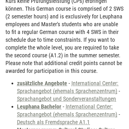
Kurs keine Prüfungsleistung (CPs) erbringen
können. This German course is comprised of 2 SWS
(2 semester hours) and is exclusively for Leuphana
employees and Master's students who are unable
to fit a regular German course with 4 SWS in their
schedule due to time constraints. If you want to
complete the whole level, you are required to take
the second course (A1.2) in the summer semester.
Please note that additional credit points cannot be
awarded for participation in this course.
zusätzliche Angebote
-
International Center:
Sprachangebot (ehemals Sprachenzentrum)
-
Sprachangebot und Sonderveranstaltungen
Leuphana Bachelor
-
International Center:
Sprachangebot (ehemals Sprachenzentrum)
-
Deutsch als Fremdsprache A1.1