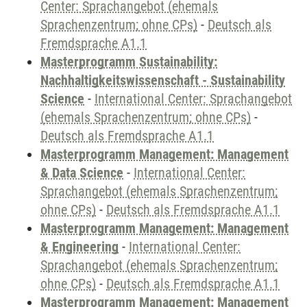
Center: Sprachangebot (ehemals
Sprachenzentrum; ohne CPs)
-
Deutsch als
Fremdsprache A1.1
Masterprogramm Sustainability:
Nachhaltigkeitswissenschaft - Sustainability
Science
-
International Center: Sprachangebot
(ehemals Sprachenzentrum; ohne CPs)
-
Deutsch als Fremdsprache A1.1
Masterprogramm Management: Management
& Data Science
-
International Center:
Sprachangebot (ehemals Sprachenzentrum;
ohne CPs)
-
Deutsch als Fremdsprache A1.1
Masterprogramm Management: Management
& Engineering
-
International Center:
Sprachangebot (ehemals Sprachenzentrum;
ohne CPs)
-
Deutsch als Fremdsprache A1.1
Masterprogramm Management: Management