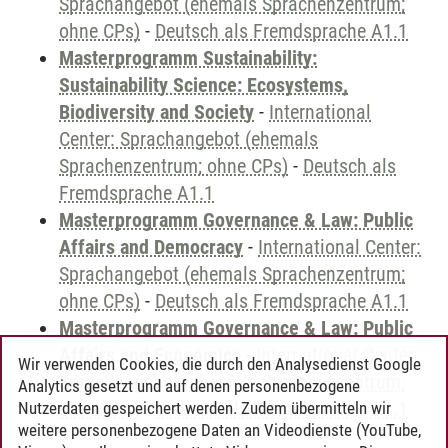
Sprachangebot (ehemals Sprachenzentrum;
ohne CPs)
-
Deutsch als Fremdsprache A1.1
Masterprogramm Sustainability:
Sustainability Science: Ecosystems,
Biodiversity and Society
-
International
Center: Sprachangebot (ehemals
Sprachenzentrum; ohne CPs)
-
Deutsch als
Fremdsprache A1.1
Masterprogramm Governance & Law: Public
Affairs and Democracy
-
International Center:
Sprachangebot (ehemals Sprachenzentrum;
ohne CPs)
-
Deutsch als Fremdsprache A1.1
Masterprogramm Governance & Law: Public
Affairs and Economics
-
International Center:
Wir verwenden Cookies, die durch den Analysedienst Google
Sprachangebot (ehemals Sprachenzentrum;
Analytics gesetzt und auf denen personenbezogene
ohne CPs)
-
Deutsch als Fremdsprache A1.1
Nutzerdaten gespeichert werden. Zudem übermitteln wir
weitere personenbezogene Daten an Videodienste (YouTube,