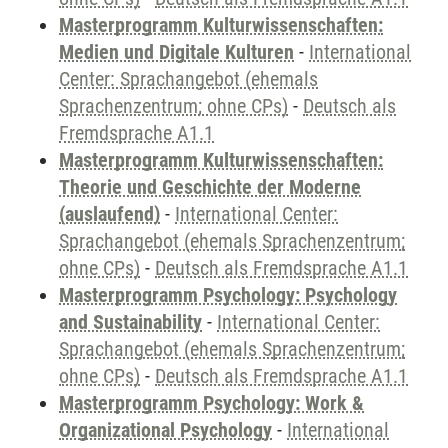
Masterprogramm Kulturwissenschaften:
Medien und Digitale Kulturen
-
International
Center: Sprachangebot (ehemals
Sprachenzentrum; ohne CPs)
-
Deutsch als
Fremdsprache A1.1
Masterprogramm Kulturwissenschaften:
Theorie und Geschichte der Moderne
(auslaufend)
-
International Center:
Sprachangebot (ehemals Sprachenzentrum;
ohne CPs)
-
Deutsch als Fremdsprache A1.1
Masterprogramm Psychology: Psychology
and Sustainability
-
International Center:
Sprachangebot (ehemals Sprachenzentrum;
ohne CPs)
-
Deutsch als Fremdsprache A1.1
Masterprogramm Psychology: Work &
Organizational Psychology
-
International