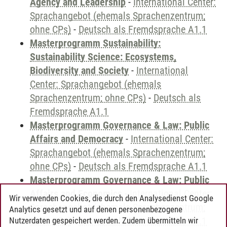
Agency and Leadership
-
International Center:
Sprachangebot (ehemals Sprachenzentrum;
ohne CPs)
-
Deutsch als Fremdsprache A1.1
Masterprogramm Sustainability:
Sustainability Science: Ecosystems,
Biodiversity and Society
-
International
Center: Sprachangebot (ehemals
Sprachenzentrum; ohne CPs)
-
Deutsch als
Fremdsprache A1.1
Masterprogramm Governance & Law: Public
Affairs and Democracy
-
International Center:
Sprachangebot (ehemals Sprachenzentrum;
ohne CPs)
-
Deutsch als Fremdsprache A1.1
Masterprogramm Governance & Law: Public
Affairs and Economics
-
International Center:
Wir verwenden Cookies, die durch den Analysedienst Google
Sprachangebot (ehemals Sprachenzentrum;
Analytics gesetzt und auf denen personenbezogene
ohne CPs)
-
Deutsch als Fremdsprache A1.1
Nutzerdaten gespeichert werden. Zudem übermitteln wir