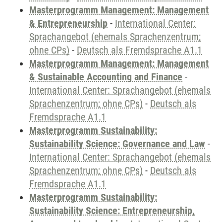
Masterprogramm Management: Management
& Entrepreneurship
-
International Center:
Sprachangebot (ehemals Sprachenzentrum;
ohne CPs)
-
Deutsch als Fremdsprache A1.1
Masterprogramm Management: Management
& Sustainable Accounting and Finance
-
International Center: Sprachangebot (ehemals
Sprachenzentrum; ohne CPs)
-
Deutsch als
Fremdsprache A1.1
Masterprogramm Sustainability:
Sustainability Science: Governance and Law
-
International Center: Sprachangebot (ehemals
Sprachenzentrum; ohne CPs)
-
Deutsch als
Fremdsprache A1.1
Masterprogramm Sustainability:
Sustainability Science: Entrepreneurship,