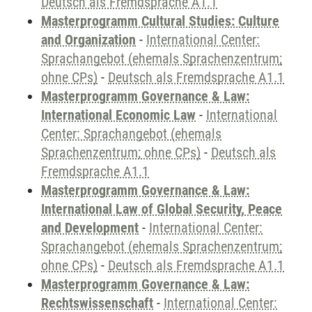
Deutsch als Fremdsprache A1.1
Masterprogramm Cultural Studies: Culture
and Organization
-
International Center:
Sprachangebot (ehemals Sprachenzentrum;
ohne CPs)
-
Deutsch als Fremdsprache A1.1
Masterprogramm Governance & Law:
International Economic Law
-
International
Center: Sprachangebot (ehemals
Sprachenzentrum; ohne CPs)
-
Deutsch als
Fremdsprache A1.1
Masterprogramm Governance & Law:
International Law of Global Security, Peace
and Development
-
International Center:
Sprachangebot (ehemals Sprachenzentrum;
ohne CPs)
-
Deutsch als Fremdsprache A1.1
Masterprogramm Governance & Law:
Rechtswissenschaft
-
International Center: