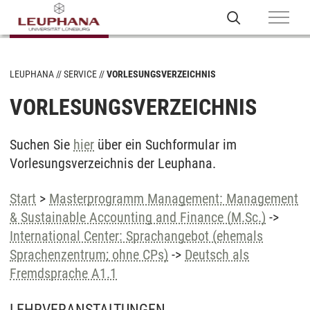
LEUPHANA
SERVICE
VORLESUNGSVERZEICHNIS
VORLESUNGSVERZEICHNIS
Suchen Sie
hier
über ein Suchformular im
Vorlesungsverzeichnis der Leuphana.
Start
>
Masterprogramm Management: Management
& Sustainable Accounting and Finance (M.Sc.)
->
International Center: Sprachangebot (ehemals
Sprachenzentrum; ohne CPs)
->
Deutsch als
Fremdsprache A1.1
LEHRVERANSTALTUNGEN