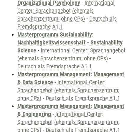
Organizational Psychology
-
International
Center: Sprachangebot (ehemals
Sprachenzentrum; ohne CPs)
-
Deutsch als
Fremdsprache A1.1
Masterprogramm Sustainability:
Nachhaltigkeitswissenschaft - Sustainability
Science
-
International Center: Sprachangebot
(ehemals Sprachenzentrum; ohne CPs)
-
Deutsch als Fremdsprache A1.1
Masterprogramm Management: Management
& Data Science
-
International Center:
Sprachangebot (ehemals Sprachenzentrum;
ohne CPs)
-
Deutsch als Fremdsprache A1.1
Masterprogramm Management: Management
& Engineering
-
International Center:
Sprachangebot (ehemals Sprachenzentrum;
ohne CPs)
-
Deutsch als Fremdsprache A1.1