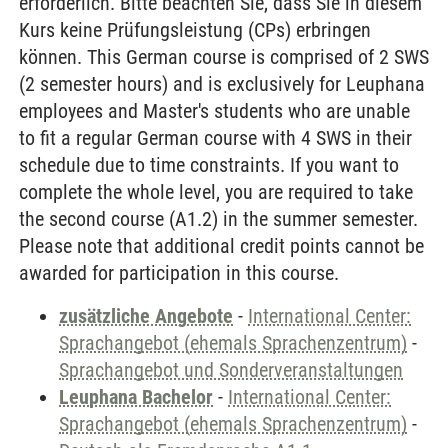
erforderlich. Bitte beachten Sie, dass Sie in diesem
Kurs keine Prüfungsleistung (CPs) erbringen
können. This German course is comprised of 2 SWS
(2 semester hours) and is exclusively for Leuphana
employees and Master's students who are unable
to fit a regular German course with 4 SWS in their
schedule due to time constraints. If you want to
complete the whole level, you are required to take
the second course (A1.2) in the summer semester.
Please note that additional credit points cannot be
awarded for participation in this course.
zusätzliche Angebote
-
International Center:
Sprachangebot (ehemals Sprachenzentrum)
-
Sprachangebot und Sonderveranstaltungen
Leuphana Bachelor
-
International Center:
Sprachangebot (ehemals Sprachenzentrum)
-