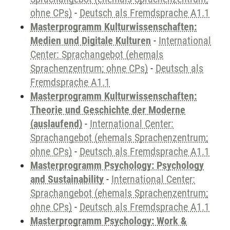
ohne CPs)
-
Deutsch als Fremdsprache A1.1
Masterprogramm Kulturwissenschaften:
Medien und Digitale Kulturen
-
International
Center: Sprachangebot (ehemals
Sprachenzentrum; ohne CPs)
-
Deutsch als
Fremdsprache A1.1
Masterprogramm Kulturwissenschaften:
Theorie und Geschichte der Moderne
(auslaufend)
-
International Center:
Sprachangebot (ehemals Sprachenzentrum;
ohne CPs)
-
Deutsch als Fremdsprache A1.1
Masterprogramm Psychology: Psychology
and Sustainability
-
International Center:
Sprachangebot (ehemals Sprachenzentrum;
ohne CPs)
-
Deutsch als Fremdsprache A1.1
Masterprogramm Psychology: Work &