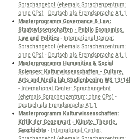
Sprachangebot (ehemals Sprachenzentrum;
ohne CPs)
-
Deutsch als Fremdsprache A1.1
Masterprogramm Governance & Law:
Staatswissenschaften - Public Economics,
Law and Politics
-
International Center:
Sprachangebot (ehemals Sprachenzentrum;
ohne CPs)
-
Deutsch als Fremdsprache A1.1
Masterprogramm Humanities & Social
Sciences: Kulturwissenschaften - Culture,
Arts and Media [ab Studienbeginn WS 13/14]
-
International Center: Sprachangebot
(ehemals Sprachenzentrum; ohne CPs)
-
Deutsch als Fremdsprache A1.1
Masterprogramm Kulturwissenschaften:
Kritik der Gegenwart - Künste, Theorie,
Geschichte
-
International Center:
Sprachangebot (ehemals Sprachenzentrum;