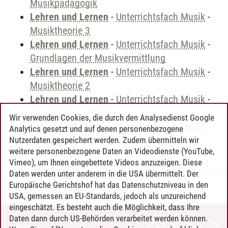
Musikpädagogik
Lehren und Lernen
-
Unterrichtsfach Musik
-
Musiktheorie 3
Lehren und Lernen
-
Unterrichtsfach Musik
-
Grundlagen der Musikvermittlung
Lehren und Lernen
-
Unterrichtsfach Musik
-
Musiktheorie 2
Lehren und Lernen
-
Unterrichtsfach Musik
-
Musikwissenschaft 2
Wir verwenden Cookies, die durch den Analysedienst Google
Lehren und Lernen
-
Unterrichtsfach Musik
-
Analytics gesetzt und auf denen personenbezogene
Musiktheorie 1
Nutzerdaten gespeichert werden. Zudem übermitteln wir
weitere personenbezogene Daten an Videodienste (YouTube,
Vimeo), um Ihnen eingebettete Videos anzuzeigen. Diese
Daten werden unter anderem in die USA übermittelt. Der
Europäische Gerichtshof hat das Datenschutzniveau in den
Timo Leder
/
30.06.2024
USA, gemessen an EU-Standards, jedoch als unzureichend
eingeschätzt. Es besteht auch die Möglichkeit, dass Ihre
Daten dann durch US-Behörden verarbeitet werden können.
KONTAKT