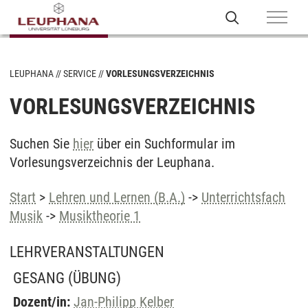
LEUPHANA
SERVICE
VORLESUNGSVERZEICHNIS
VORLESUNGSVERZEICHNIS
Suchen Sie
hier
über ein Suchformular im
Vorlesungsverzeichnis der Leuphana.
Start
>
Lehren und Lernen (B.A.)
->
Unterrichtsfach
Musik
->
Musiktheorie 1
LEHRVERANSTALTUNGEN
GESANG
(ÜBUNG)
Dozent/in:
Jan-Philipp Kelber