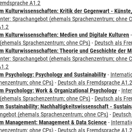
remdsprache A1.2
 Kulturwissenschaften: Kritik der Gegenwart - Künste,
Center: Sprachangebot (ehemals Sprachenzentrum; ohne 
A1.2
 Kulturwissenschaften: Medien und Digitale Kulturen
(ehemals Sprachenzentrum; ohne CPs)
-
Deutsch als Fr
 Kulturwissenschaften: Theorie und Geschichte der M
Center: Sprachangebot (ehemals Sprachenzentrum; ohne 
A1.2
 Psychology: Psychology and Sustainability
-
Internat
henzentrum; ohne CPs)
-
Deutsch als Fremdsprache A1.
 Psychology: Work & Organizational Psychology
-
Inte
(ehemals Sprachenzentrum; ohne CPs)
-
Deutsch als Fr
Sustainability: Nachhaltigkeitswissenschaft - Sustaina
angebot (ehemals Sprachenzentrum; ohne CPs)
-
Deutsch
m Management: Management & Data Science
-
Internat
henzentrum; ohne CPs)
-
Deutsch als Fremdsprache A1.