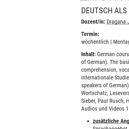
DEUTSCH ALS 
Dozent/in:
Dragana 
Termin:
wöchentlich | Montag
Inhalt:
German course 
of German). The basi
comprehension, voca
internationale Studi
speakers of German)
Wortschatz, Lesevers
Sieber, Paul Rusch,
Audios und Videos 1
zusätzliche An
Sprachangebot 