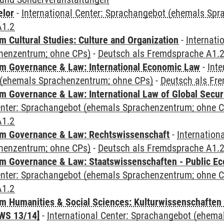
elor
-
International Center: Sprachangebot (ehemals Sp
A1.2
 Cultural Studies: Culture and Organization
-
Internati
henzentrum; ohne CPs)
-
Deutsch als Fremdsprache A1.
 Governance & Law: International Economic Law
-
Inte
(ehemals Sprachenzentrum; ohne CPs)
-
Deutsch als Fr
 Governance & Law: International Law of Global Secur
Center: Sprachangebot (ehemals Sprachenzentrum; ohne 
A1.2
m Governance & Law: Rechtswissenschaft
-
Internation
henzentrum; ohne CPs)
-
Deutsch als Fremdsprache A1.
 Governance & Law: Staatswissenschaften - Public Eco
Center: Sprachangebot (ehemals Sprachenzentrum; ohne 
A1.2
 Humanities & Social Sciences: Kulturwissenschaften -
WS 13/14]
-
International Center: Sprachangebot (ehem