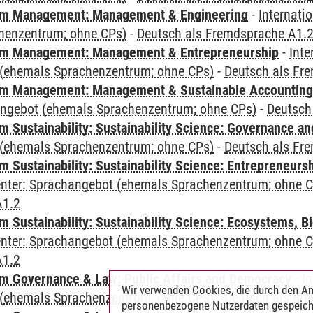
m Management: Management & Engineering
-
Internati
henzentrum; ohne CPs)
-
Deutsch als Fremdsprache A1.
m Management: Management & Entrepreneurship
-
Inte
(ehemals Sprachenzentrum; ohne CPs)
-
Deutsch als Fr
m Management: Management & Sustainable Accounting
angebot (ehemals Sprachenzentrum; ohne CPs)
-
Deutsch
 Sustainability: Sustainability Science: Governance a
(ehemals Sprachenzentrum; ohne CPs)
-
Deutsch als Fr
 Sustainability: Sustainability Science: Entrepreneurs
Center: Sprachangebot (ehemals Sprachenzentrum; ohne 
A1.2
Sustainability: Sustainability Science: Ecosystems, Bi
Center: Sprachangebot (ehemals Sprachenzentrum; ohne 
A1.2
 Governance & Law: Public Affairs and Democracy
-
In
Wir verwenden Cookies, die durch den An
(ehemals Sprachenzentrum; ohne CPs)
-
Deutsch als Fr
personenbezogene Nutzerdaten gespeich