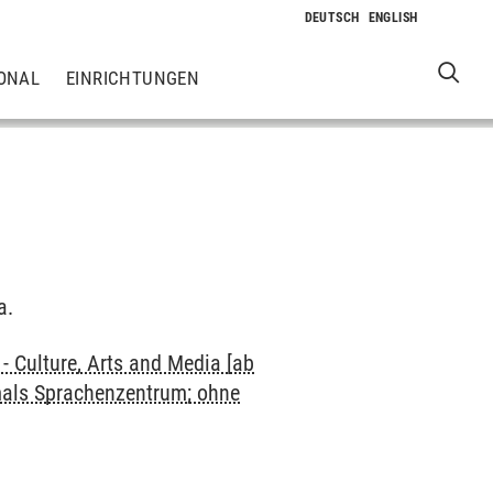
ONAL
EINRICHTUNGEN
a.
 Culture, Arts and Media [ab
mals Sprachenzentrum; ohne