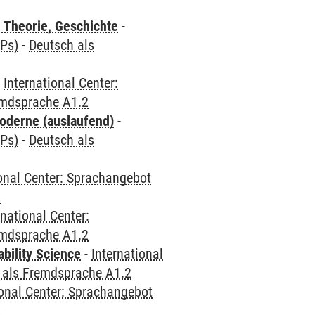
 Theorie, Geschichte
-
CPs)
-
Deutsch als
-
International Center:
emdsprache A1.2
oderne (auslaufend)
-
CPs)
-
Deutsch als
ional Center: Sprachangebot
2
rnational Center:
emdsprache A1.2
bility Science
-
International
 als Fremdsprache A1.2
ional Center: Sprachangebot
2