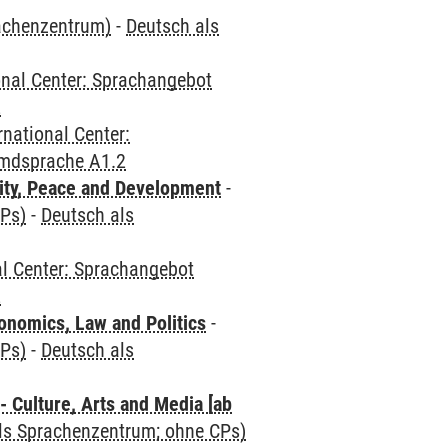
rachenzentrum)
-
Deutsch als
onal Center: Sprachangebot
2
rnational Center:
emdsprache A1.2
ity, Peace and Development
-
CPs)
-
Deutsch als
al Center: Sprachangebot
2
nomics, Law and Politics
-
CPs)
-
Deutsch als
 Culture, Arts and Media [ab
als Sprachenzentrum; ohne CPs)