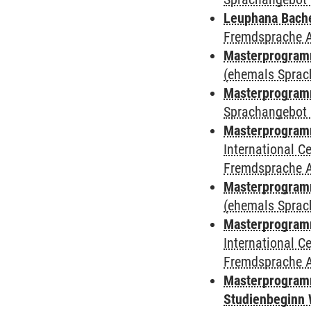
Leuphana Bach
Fremdsprache 
Masterprogramm
(ehemals Sprac
Masterprogramm
Sprachangebot 
Masterprogramm
International 
Fremdsprache 
Masterprogram
(ehemals Sprac
Masterprogramm
International 
Fremdsprache 
Masterprogramm
Studienbeginn 