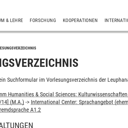
UM & LEHRE
FORSCHUNG
KOOPERATIONEN
INTERNATI
ESUNGSVERZEICHNIS
GSVERZEICHNIS
ein Suchformular im Vorlesungsverzeichnis der Leuphan
m Humanities & Social Sciences: Kulturwissenschaften -
14] (M.A.)
->
International Center: Sprachangebot (ehe
Fremdsprache A1.2
ALTUNGEN