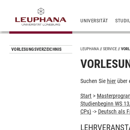
UNIVERSITÄT
STUDI
LEUPHANA
SERVICE
VORL
VORLESUNGSVERZEICHNIS
VORLESUN
Suchen Sie
hier
über 
Start
>
Masterprogram
Studienbeginn WS 13/
CPs)
->
Deutsch als 
LEHRVERANST