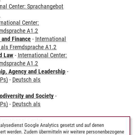
onal Center: Sprachangebot
2
rnational Center:
emdsprache A1.2
 and Finance
-
International
 als Fremdsprache A1.2
nd Law
-
International Center:
emdsprache A1.2
hip, Agency and Leadership
-
CPs)
-
Deutsch als
odiversity and Society
-
CPs)
-
Deutsch als
ternational Center:
alysedienst Google Analytics gesetzt und auf denen
emdsprache A1.2
ert werden. Zudem übermitteln wir weitere personenbezogene