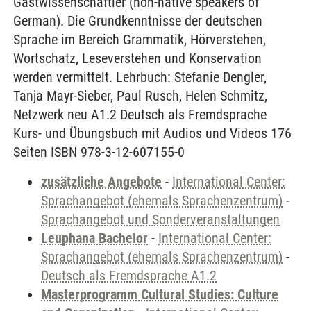
Gastwissenschaftler (non-native speakers of
German). Die Grundkenntnisse der deutschen
Sprache im Bereich Grammatik, Hörverstehen,
Wortschatz, Leseverstehen und Konservation
werden vermittelt. Lehrbuch: Stefanie Dengler,
Tanja Mayr-Sieber, Paul Rusch, Helen Schmitz,
Netzwerk neu A1.2 Deutsch als Fremdsprache
Kurs- und Übungsbuch mit Audios und Videos 176
Seiten ISBN 978-3-12-607155-0
zusätzliche Angebote
-
International Center:
Sprachangebot (ehemals Sprachenzentrum)
-
Sprachangebot und Sonderveranstaltungen
Leuphana Bachelor
-
International Center:
Sprachangebot (ehemals Sprachenzentrum)
-
Deutsch als Fremdsprache A1.2
Masterprogramm Cultural Studies: Culture