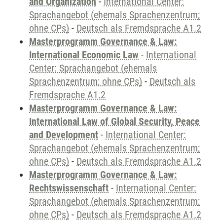
and Organization
-
International Center:
Sprachangebot (ehemals Sprachenzentrum;
ohne CPs)
-
Deutsch als Fremdsprache A1.2
Masterprogramm Governance & Law:
International Economic Law
-
International
Center: Sprachangebot (ehemals
Sprachenzentrum; ohne CPs)
-
Deutsch als
Fremdsprache A1.2
Masterprogramm Governance & Law:
International Law of Global Security, Peace
and Development
-
International Center:
Sprachangebot (ehemals Sprachenzentrum;
ohne CPs)
-
Deutsch als Fremdsprache A1.2
Masterprogramm Governance & Law:
Rechtswissenschaft
-
International Center:
Sprachangebot (ehemals Sprachenzentrum;
ohne CPs)
-
Deutsch als Fremdsprache A1.2