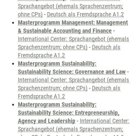
Sprachangebot (ehemals Sprachenzentrum;
ohne CPs)
-
Deutsch als Fremdsprache A1.2
Masterprogramm Management: Management
& Sustainable Accounting and Finance
-
International Center: Sprachangebot (ehemals
Sprachenzentrum; ohne CPs)
-
Deutsch als
Fremdsprache A1.2
Masterprogramm Sustainability:
Sustainability Science: Governance and Law
-
International Center: Sprachangebot (ehemals
Sprachenzentrum; ohne CPs)
-
Deutsch als
Fremdsprache A1.2
Masterprogramm Sustainability:
Sustainability Science: Entrepreneurship,
Agency and Leadership
-
International Center:
Sprachangebot (ehemals Sprachenzentrum;