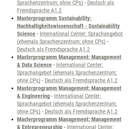
Sprachenzentrum; ohne CPs)
-
Deutsch als
Fremdsprache A1.2
Masterprogramm Sustainability:
Nachhaltigkeitswissenschaft - Sustainability
Science
-
International Center: Sprachangebot
(ehemals Sprachenzentrum; ohne CPs)
-
Deutsch als Fremdsprache A1.2
Masterprogramm Management: Management
& Data Science
-
International Center:
Sprachangebot (ehemals Sprachenzentrum;
ohne CPs)
-
Deutsch als Fremdsprache A1.2
Masterprogramm Management: Management
& Engineering
-
International Center:
Sprachangebot (ehemals Sprachenzentrum;
ohne CPs)
-
Deutsch als Fremdsprache A1.2
Masterprogramm Management: Management
& Entrepreneurship
-
International Center: