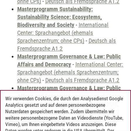
ohne CPs)
-
Deutsch als Fremdsprache A1.2
Masterprogramm Sustainability:
Sustainability Science: Ecosystems,
Biodiversity and Society
-
International
Center: Sprachangebot (ehemals
Sprachenzentrum; ohne CPs)
-
Deutsch als
Fremdsprache A1.2
Masterprogramm Governance & Law: Public
Affairs and Democracy
-
International Center:
Sprachangebot (ehemals Sprachenzentrum;
ohne CPs)
-
Deutsch als Fremdsprache A1.2
Masterprogramm Governance & Law: Public
Affairs and Economics
-
International Center:
Wir verwenden Cookies, die durch den Analysedienst Google
Sprachangebot (ehemals Sprachenzentrum;
Analytics gesetzt und auf denen personenbezogene
ohne CPs)
-
Deutsch als Fremdsprache A1.2
Nutzerdaten gespeichert werden. Zudem übermitteln wir
weitere personenbezogene Daten an Videodienste (YouTube,
Vimeo), um Ihnen eingebettete Videos anzuzeigen. Diese
Daten werden unter anderem in die USA übermittelt. Der