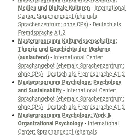
Medien und Digitale Kulturen
-
International
Center: Sprachangebot (ehemals
Sprachenzentrum; ohne CPs)
-
Deutsch als
Fremdsprache A1.2
Masterprogramm Kulturwissenschaften:
Theorie und Geschichte der Moderne
(auslaufend)
-
International Center:
Sprachangebot (ehemals Sprachenzentrum;
ohne CPs)
-
Deutsch als Fremdsprache A1.2
Masterprogramm Psychology: Psychology
and Sustainability
-
International Center:
Sprachangebot (ehemals Sprachenzentrum;
ohne CPs)
-
Deutsch als Fremdsprache A1.2
Masterprogramm Psychology: Work &
Organizational Psychology
-
International
Center: Sprachangebot (ehemals