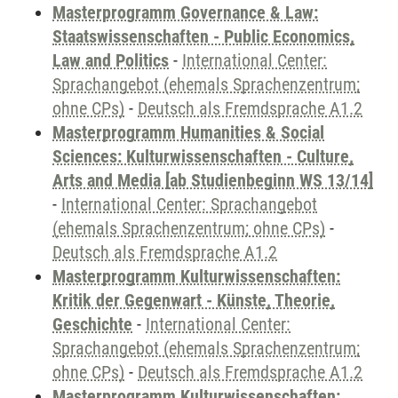
Masterprogramm Governance & Law:
Staatswissenschaften - Public Economics,
Law and Politics
-
International Center:
Sprachangebot (ehemals Sprachenzentrum;
ohne CPs)
-
Deutsch als Fremdsprache A1.2
Masterprogramm Humanities & Social
Sciences: Kulturwissenschaften - Culture,
Arts and Media [ab Studienbeginn WS 13/14]
-
International Center: Sprachangebot
(ehemals Sprachenzentrum; ohne CPs)
-
Deutsch als Fremdsprache A1.2
Masterprogramm Kulturwissenschaften:
Kritik der Gegenwart - Künste, Theorie,
Geschichte
-
International Center:
Sprachangebot (ehemals Sprachenzentrum;
ohne CPs)
-
Deutsch als Fremdsprache A1.2
Masterprogramm Kulturwissenschaften: