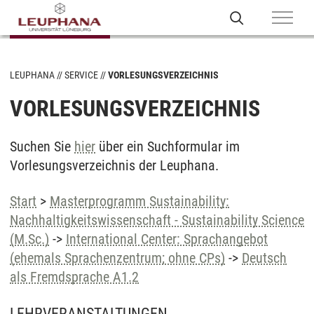
LEUPHANA
SERVICE
VORLESUNGSVERZEICHNIS
VORLESUNGSVERZEICHNIS
Suchen Sie
hier
über ein Suchformular im
Vorlesungsverzeichnis der Leuphana.
Start
>
Masterprogramm Sustainability:
Nachhaltigkeitswissenschaft - Sustainability Science
(M.Sc.)
->
International Center: Sprachangebot
(ehemals Sprachenzentrum; ohne CPs)
->
Deutsch
als Fremdsprache A1.2
LEHRVERANSTALTUNGEN