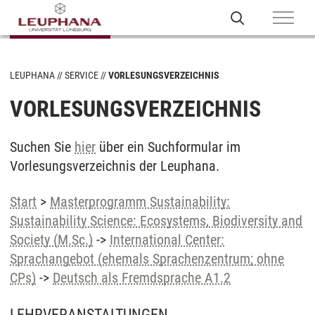
LEUPHANA
SERVICE
VORLESUNGSVERZEICHNIS
VORLESUNGSVERZEICHNIS
Suchen Sie
hier
über ein Suchformular im
Vorlesungsverzeichnis der Leuphana.
Start
>
Masterprogramm Sustainability:
Sustainability Science: Ecosystems, Biodiversity and
Society (M.Sc.)
->
International Center:
Sprachangebot (ehemals Sprachenzentrum; ohne
CPs)
->
Deutsch als Fremdsprache A1.2
LEHRVERANSTALTUNGEN