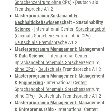
Sprachenzentrum; ohne CPs)
-
Deutsch als
Fremdsprache A1.2
Masterprogramm Sustainability:
Nachhaltigkeitswissenschaft - Sustainability
Science
-
International Center: Sprachangebot
(ehemals Sprachenzentrum; ohne CPs)
-
Deutsch als Fremdsprache A1.2
Masterprogramm Management: Management
& Data Science
-
International Center:
Sprachangebot (ehemals Sprachenzentrum;
ohne CPs)
-
Deutsch als Fremdsprache A1.2
Masterprogramm Management: Management
& Engineering
-
International Center:
Sprachangebot (ehemals Sprachenzentrum;
ohne CPs)
-
Deutsch als Fremdsprache A1.2
Masterprogramm Management: Management
& Entrepreneurship
-
International Center: