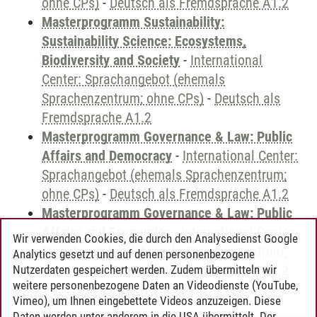
ohne CPs)
-
Deutsch als Fremdsprache A1.2
Masterprogramm Sustainability:
Sustainability Science: Ecosystems,
Biodiversity and Society
-
International
Center: Sprachangebot (ehemals
Sprachenzentrum; ohne CPs)
-
Deutsch als
Fremdsprache A1.2
Masterprogramm Governance & Law: Public
Affairs and Democracy
-
International Center:
Sprachangebot (ehemals Sprachenzentrum;
ohne CPs)
-
Deutsch als Fremdsprache A1.2
Masterprogramm Governance & Law: Public
Affairs and Economics
-
International Center:
Wir verwenden Cookies, die durch den Analysedienst Google
Sprachangebot (ehemals Sprachenzentrum;
Analytics gesetzt und auf denen personenbezogene
ohne CPs)
-
Deutsch als Fremdsprache A1.2
Nutzerdaten gespeichert werden. Zudem übermitteln wir
weitere personenbezogene Daten an Videodienste (YouTube,
Vimeo), um Ihnen eingebettete Videos anzuzeigen. Diese
Daten werden unter anderem in die USA übermittelt. Der