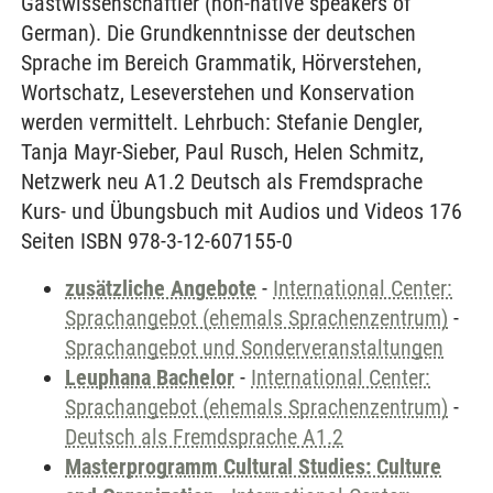
Gastwissenschaftler (non-native speakers of
German). Die Grundkenntnisse der deutschen
Sprache im Bereich Grammatik, Hörverstehen,
Wortschatz, Leseverstehen und Konservation
werden vermittelt. Lehrbuch: Stefanie Dengler,
Tanja Mayr-Sieber, Paul Rusch, Helen Schmitz,
Netzwerk neu A1.2 Deutsch als Fremdsprache
Kurs- und Übungsbuch mit Audios und Videos 176
Seiten ISBN 978-3-12-607155-0
zusätzliche Angebote
-
International Center:
Sprachangebot (ehemals Sprachenzentrum)
-
Sprachangebot und Sonderveranstaltungen
Leuphana Bachelor
-
International Center:
Sprachangebot (ehemals Sprachenzentrum)
-
Deutsch als Fremdsprache A1.2
Masterprogramm Cultural Studies: Culture