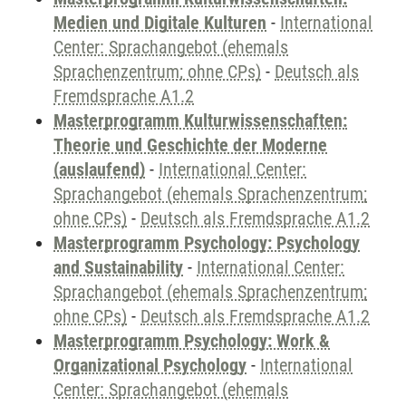
Medien und Digitale Kulturen
-
International
Center: Sprachangebot (ehemals
Sprachenzentrum; ohne CPs)
-
Deutsch als
Fremdsprache A1.2
Masterprogramm Kulturwissenschaften:
Theorie und Geschichte der Moderne
(auslaufend)
-
International Center:
Sprachangebot (ehemals Sprachenzentrum;
ohne CPs)
-
Deutsch als Fremdsprache A1.2
Masterprogramm Psychology: Psychology
and Sustainability
-
International Center:
Sprachangebot (ehemals Sprachenzentrum;
ohne CPs)
-
Deutsch als Fremdsprache A1.2
Masterprogramm Psychology: Work &
Organizational Psychology
-
International
Center: Sprachangebot (ehemals