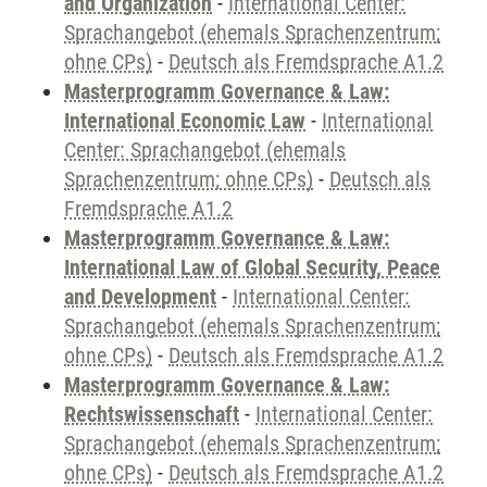
and Organization
-
International Center:
Sprachangebot (ehemals Sprachenzentrum;
ohne CPs)
-
Deutsch als Fremdsprache A1.2
Masterprogramm Governance & Law:
International Economic Law
-
International
Center: Sprachangebot (ehemals
Sprachenzentrum; ohne CPs)
-
Deutsch als
Fremdsprache A1.2
Masterprogramm Governance & Law:
International Law of Global Security, Peace
and Development
-
International Center:
Sprachangebot (ehemals Sprachenzentrum;
ohne CPs)
-
Deutsch als Fremdsprache A1.2
Masterprogramm Governance & Law:
Rechtswissenschaft
-
International Center:
Sprachangebot (ehemals Sprachenzentrum;
ohne CPs)
-
Deutsch als Fremdsprache A1.2