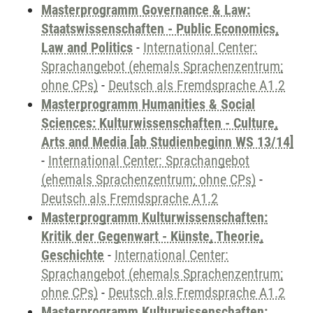
Masterprogramm Governance & Law:
Staatswissenschaften - Public Economics,
Law and Politics
-
International Center:
Sprachangebot (ehemals Sprachenzentrum;
ohne CPs)
-
Deutsch als Fremdsprache A1.2
Masterprogramm Humanities & Social
Sciences: Kulturwissenschaften - Culture,
Arts and Media [ab Studienbeginn WS 13/14]
-
International Center: Sprachangebot
(ehemals Sprachenzentrum; ohne CPs)
-
Deutsch als Fremdsprache A1.2
Masterprogramm Kulturwissenschaften:
Kritik der Gegenwart - Künste, Theorie,
Geschichte
-
International Center:
Sprachangebot (ehemals Sprachenzentrum;
ohne CPs)
-
Deutsch als Fremdsprache A1.2
Masterprogramm Kulturwissenschaften: