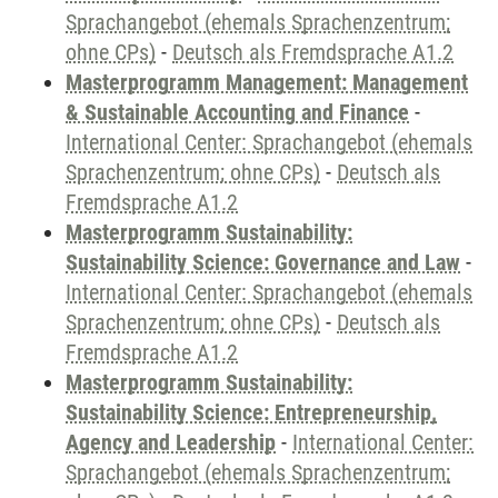
Sprachangebot (ehemals Sprachenzentrum;
ohne CPs)
-
Deutsch als Fremdsprache A1.2
Masterprogramm Management: Management
& Sustainable Accounting and Finance
-
International Center: Sprachangebot (ehemals
Sprachenzentrum; ohne CPs)
-
Deutsch als
Fremdsprache A1.2
Masterprogramm Sustainability:
Sustainability Science: Governance and Law
-
International Center: Sprachangebot (ehemals
Sprachenzentrum; ohne CPs)
-
Deutsch als
Fremdsprache A1.2
Masterprogramm Sustainability:
Sustainability Science: Entrepreneurship,
Agency and Leadership
-
International Center:
Sprachangebot (ehemals Sprachenzentrum;