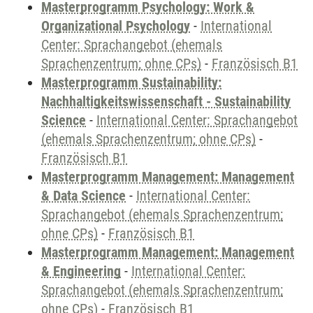
Masterprogramm Psychology: Work &
Organizational Psychology
-
International
Center: Sprachangebot (ehemals
Sprachenzentrum; ohne CPs)
-
Französisch B1
Masterprogramm Sustainability:
Nachhaltigkeitswissenschaft - Sustainability
Science
-
International Center: Sprachangebot
(ehemals Sprachenzentrum; ohne CPs)
-
Französisch B1
Masterprogramm Management: Management
& Data Science
-
International Center:
Sprachangebot (ehemals Sprachenzentrum;
ohne CPs)
-
Französisch B1
Masterprogramm Management: Management
& Engineering
-
International Center:
Sprachangebot (ehemals Sprachenzentrum;
ohne CPs)
-
Französisch B1