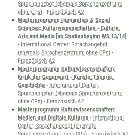
Sprachangebot (ehemals Sprachenzentrum;
ohne CPs)
-
Französisch A2
Masterprogramm Humanities & Social
Sciences: Kulturwissenschaften - Culture,
Arts and Media [ab Studienbeginn WS 13/14]
-
International Center: Sprachangebot
(ehemals Sprachenzentrum; ohne CPs)
-
Französisch A2
Masterprogramm Kulturwissenschaften:
Kritik der Gegenwart - Künste, Theorie,
Geschichte
-
International Center:
Sprachangebot (ehemals Sprachenzentrum;
ohne CPs)
-
Französisch A2
Masterprogramm Kulturwissenschaften:
Medien und Digitale Kulturen
-
International
Center: Sprachangebot (ehemals
Sprachenzentrum; ohne CPs)
-
Französisch A2