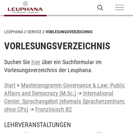
LEUPHANA
SERVICE
VORLESUNGSVERZEICHNIS
VORLESUNGSVERZEICHNIS
Suchen Sie
hier
über ein Suchformular im
Vorlesungsverzeichnis der Leuphana.
Start
>
Masterprogramm Governance & Law: Public
Affairs and Democracy (M.Sc.)
->
International
Center: Sprachangebot (ehemals Sprachenzentrum;
ohne CPs)
->
Französisch B2
LEHRVERANSTALTUNGEN