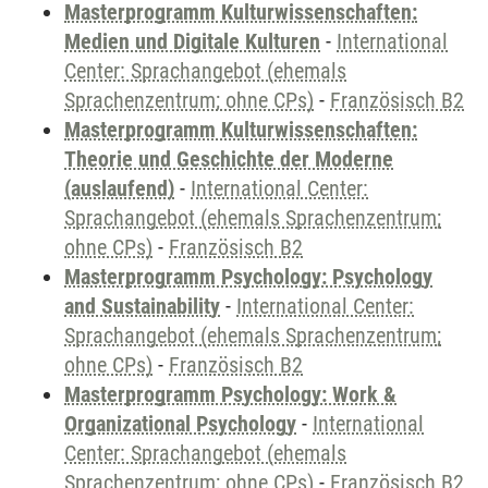
Masterprogramm Kulturwissenschaften:
Medien und Digitale Kulturen
-
International
Center: Sprachangebot (ehemals
Sprachenzentrum; ohne CPs)
-
Französisch B2
Masterprogramm Kulturwissenschaften:
Theorie und Geschichte der Moderne
(auslaufend)
-
International Center:
Sprachangebot (ehemals Sprachenzentrum;
ohne CPs)
-
Französisch B2
Masterprogramm Psychology: Psychology
and Sustainability
-
International Center:
Sprachangebot (ehemals Sprachenzentrum;
ohne CPs)
-
Französisch B2
Masterprogramm Psychology: Work &
Organizational Psychology
-
International
Center: Sprachangebot (ehemals
Sprachenzentrum; ohne CPs)
-
Französisch B2