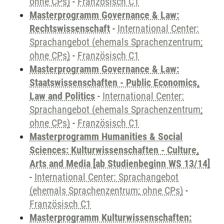
ohne CPs)
-
Französisch C1
Masterprogramm Governance & Law:
Rechtswissenschaft
-
International Center:
Sprachangebot (ehemals Sprachenzentrum;
ohne CPs)
-
Französisch C1
Masterprogramm Governance & Law:
Staatswissenschaften - Public Economics,
Law and Politics
-
International Center:
Sprachangebot (ehemals Sprachenzentrum;
ohne CPs)
-
Französisch C1
Masterprogramm Humanities & Social
Sciences: Kulturwissenschaften - Culture,
Arts and Media [ab Studienbeginn WS 13/14]
-
International Center: Sprachangebot
(ehemals Sprachenzentrum; ohne CPs)
-
Französisch C1
Masterprogramm Kulturwissenschaften: