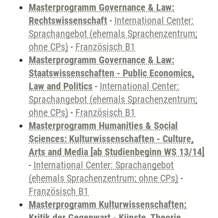
Masterprogramm Governance & Law:
Rechtswissenschaft
-
International Center:
Sprachangebot (ehemals Sprachenzentrum;
ohne CPs)
-
Französisch B1
Masterprogramm Governance & Law:
Staatswissenschaften - Public Economics,
Law and Politics
-
International Center:
Sprachangebot (ehemals Sprachenzentrum;
ohne CPs)
-
Französisch B1
Masterprogramm Humanities & Social
Sciences: Kulturwissenschaften - Culture,
Arts and Media [ab Studienbeginn WS 13/14]
-
International Center: Sprachangebot
(ehemals Sprachenzentrum; ohne CPs)
-
Französisch B1
Masterprogramm Kulturwissenschaften:
Kritik der Gegenwart - Künste, Theorie,