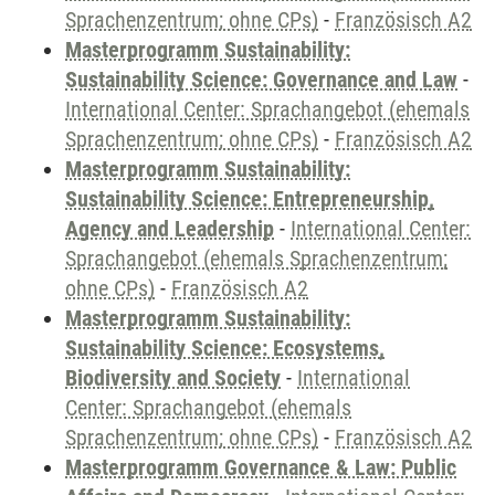
Sprachenzentrum; ohne CPs)
-
Französisch A2
Masterprogramm Sustainability:
Sustainability Science: Governance and Law
-
International Center: Sprachangebot (ehemals
Sprachenzentrum; ohne CPs)
-
Französisch A2
Masterprogramm Sustainability:
Sustainability Science: Entrepreneurship,
Agency and Leadership
-
International Center:
Sprachangebot (ehemals Sprachenzentrum;
ohne CPs)
-
Französisch A2
Masterprogramm Sustainability:
Sustainability Science: Ecosystems,
Biodiversity and Society
-
International
Center: Sprachangebot (ehemals
Sprachenzentrum; ohne CPs)
-
Französisch A2
Masterprogramm Governance & Law: Public