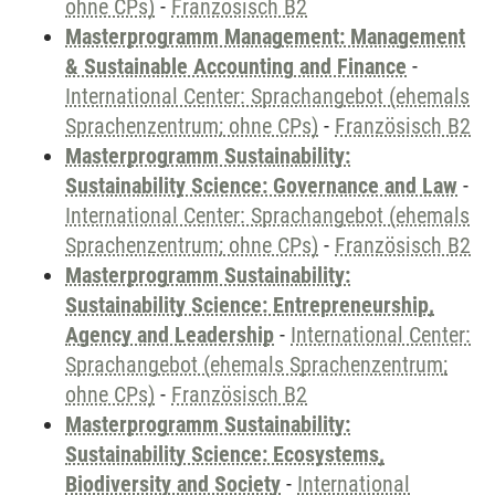
ohne CPs)
-
Französisch B2
Masterprogramm Management: Management
& Sustainable Accounting and Finance
-
International Center: Sprachangebot (ehemals
Sprachenzentrum; ohne CPs)
-
Französisch B2
Masterprogramm Sustainability:
Sustainability Science: Governance and Law
-
International Center: Sprachangebot (ehemals
Sprachenzentrum; ohne CPs)
-
Französisch B2
Masterprogramm Sustainability:
Sustainability Science: Entrepreneurship,
Agency and Leadership
-
International Center:
Sprachangebot (ehemals Sprachenzentrum;
ohne CPs)
-
Französisch B2
Masterprogramm Sustainability:
Sustainability Science: Ecosystems,
Biodiversity and Society
-
International