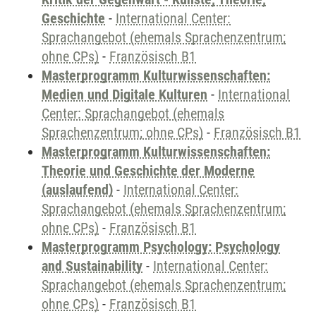
Geschichte
-
International Center:
Sprachangebot (ehemals Sprachenzentrum;
ohne CPs)
-
Französisch B1
Masterprogramm Kulturwissenschaften:
Medien und Digitale Kulturen
-
International
Center: Sprachangebot (ehemals
Sprachenzentrum; ohne CPs)
-
Französisch B1
Masterprogramm Kulturwissenschaften:
Theorie und Geschichte der Moderne
(auslaufend)
-
International Center:
Sprachangebot (ehemals Sprachenzentrum;
ohne CPs)
-
Französisch B1
Masterprogramm Psychology: Psychology
and Sustainability
-
International Center:
Sprachangebot (ehemals Sprachenzentrum;
ohne CPs)
-
Französisch B1