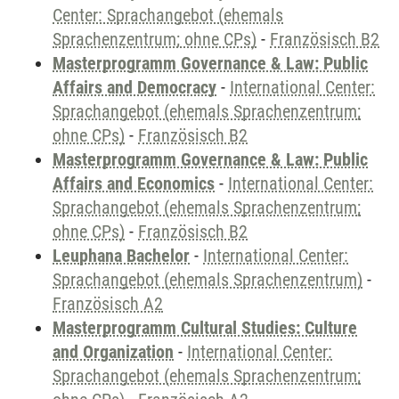
Center: Sprachangebot (ehemals
Sprachenzentrum; ohne CPs)
-
Französisch B2
Masterprogramm Governance & Law: Public
Affairs and Democracy
-
International Center:
Sprachangebot (ehemals Sprachenzentrum;
ohne CPs)
-
Französisch B2
Masterprogramm Governance & Law: Public
Affairs and Economics
-
International Center:
Sprachangebot (ehemals Sprachenzentrum;
ohne CPs)
-
Französisch B2
Leuphana Bachelor
-
International Center:
Sprachangebot (ehemals Sprachenzentrum)
-
Französisch A2
Masterprogramm Cultural Studies: Culture
and Organization
-
International Center:
Sprachangebot (ehemals Sprachenzentrum;