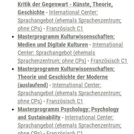
Kritik der Gegenwart - Künste, Theorie,
Geschichte
-
International Center:
Sprachangebot (ehemals Sprachenzentrum;
ohne CPs)
-
Französisch C1
Masterprogramm Kulturwissenschaften:
Medien und Digitale Kulturen
-
International
Center: Sprachangebot (ehemals
Sprachenzentrum; ohne CPs)
-
Französisch C1
Masterprogramm Kulturwissenschaften:
Theorie und Geschichte der Moderne
(auslaufend)
-
International Center:
Sprachangebot (ehemals Sprachenzentrum;
ohne CPs)
-
Französisch C1
Masterprogramm Psychology: Psychology
and Sustainability
-
International Center:
Sprachangebot (ehemals Sprachenzentrum;
ohne CPs)
-
Französisch C1