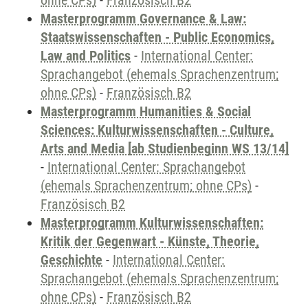
ohne CPs)
-
Französisch B2
Masterprogramm Governance & Law:
Staatswissenschaften - Public Economics,
Law and Politics
-
International Center:
Sprachangebot (ehemals Sprachenzentrum;
ohne CPs)
-
Französisch B2
Masterprogramm Humanities & Social
Sciences: Kulturwissenschaften - Culture,
Arts and Media [ab Studienbeginn WS 13/14]
-
International Center: Sprachangebot
(ehemals Sprachenzentrum; ohne CPs)
-
Französisch B2
Masterprogramm Kulturwissenschaften:
Kritik der Gegenwart - Künste, Theorie,
Geschichte
-
International Center:
Sprachangebot (ehemals Sprachenzentrum;
ohne CPs)
-
Französisch B2