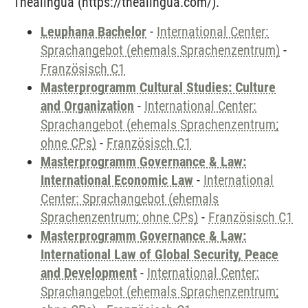
Thealingua (https://thealingua.com/).
Leuphana Bachelor
-
International Center:
Sprachangebot (ehemals Sprachenzentrum)
-
Französisch C1
Masterprogramm Cultural Studies: Culture
and Organization
-
International Center:
Sprachangebot (ehemals Sprachenzentrum;
ohne CPs)
-
Französisch C1
Masterprogramm Governance & Law:
International Economic Law
-
International
Center: Sprachangebot (ehemals
Sprachenzentrum; ohne CPs)
-
Französisch C1
Masterprogramm Governance & Law:
International Law of Global Security, Peace
and Development
-
International Center:
Sprachangebot (ehemals Sprachenzentrum;