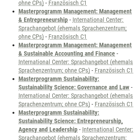
ohne CPs)
-
Französisch C1
Masterprogramm Management: Management
& Entrepreneurship
-
International Center:
Sprachangebot (ehemals Sprachenzentrum;
ohne CPs)
-
Französisch C1
Masterprogramm Management: Management
& Sustainable Accounting and Finance
-
International Center: Sprachangebot (ehemals
Sprachenzentrum; ohne CPs)
-
Französisch C1
Masterprogramm Sustainability:
Sustainability Science: Governance and Law
-
International Center: Sprachangebot (ehemals
Sprachenzentrum; ohne CPs)
-
Französisch C1
Masterprogramm Sustainability:
Sustainability Science: Entrepreneurship,
Agency and Leadership
-
International Center:
Sprachangebot (ehemals Sprachenzentrum;