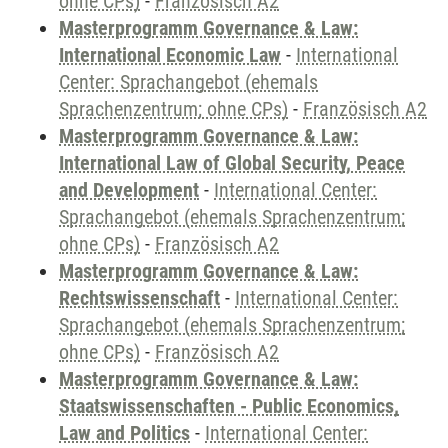
ohne CPs)
-
Französisch A2
Masterprogramm Governance & Law:
International Economic Law
-
International
Center: Sprachangebot (ehemals
Sprachenzentrum; ohne CPs)
-
Französisch A2
Masterprogramm Governance & Law:
International Law of Global Security, Peace
and Development
-
International Center:
Sprachangebot (ehemals Sprachenzentrum;
ohne CPs)
-
Französisch A2
Masterprogramm Governance & Law:
Rechtswissenschaft
-
International Center:
Sprachangebot (ehemals Sprachenzentrum;
ohne CPs)
-
Französisch A2
Masterprogramm Governance & Law:
Staatswissenschaften - Public Economics,
Law and Politics
-
International Center: