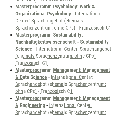
Masterprogramm Psychology: Work &
Organizational Psychology
-
International
Center: Sprachangebot (ehemals
Sprachenzentrum; ohne CPs)
-
Französisch C1
Masterprogramm Sustainability:
Nachhaltigkeitswissenschaft - Sustainability
Science
-
International Center: Sprachangebot
(ehemals Sprachenzentrum; ohne CPs)
-
Französisch C1
Masterprogramm Management: Management
& Data Science
-
International Center:
Sprachangebot (ehemals Sprachenzentrum;
ohne CPs)
-
Französisch C1
Masterprogramm Management: Management
& Engineering
-
International Center:
Sprachangebot (ehemals Sprachenzentrum;