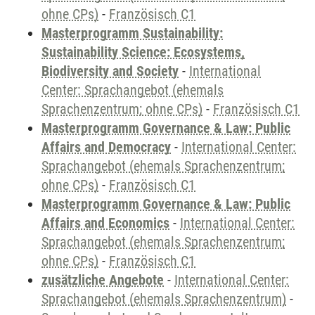
ohne CPs)
-
Französisch C1
Masterprogramm Sustainability:
Sustainability Science: Ecosystems,
Biodiversity and Society
-
International
Center: Sprachangebot (ehemals
Sprachenzentrum; ohne CPs)
-
Französisch C1
Masterprogramm Governance & Law: Public
Affairs and Democracy
-
International Center:
Sprachangebot (ehemals Sprachenzentrum;
ohne CPs)
-
Französisch C1
Masterprogramm Governance & Law: Public
Affairs and Economics
-
International Center:
Sprachangebot (ehemals Sprachenzentrum;
ohne CPs)
-
Französisch C1
zusätzliche Angebote
-
International Center:
Sprachangebot (ehemals Sprachenzentrum)
-