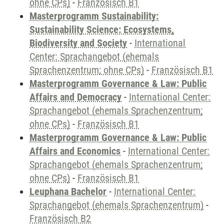
ohne CPs)
-
Französisch B1
Masterprogramm Sustainability:
Sustainability Science: Ecosystems,
Biodiversity and Society
-
International
Center: Sprachangebot (ehemals
Sprachenzentrum; ohne CPs)
-
Französisch B1
Masterprogramm Governance & Law: Public
Affairs and Democracy
-
International Center:
Sprachangebot (ehemals Sprachenzentrum;
ohne CPs)
-
Französisch B1
Masterprogramm Governance & Law: Public
Affairs and Economics
-
International Center:
Sprachangebot (ehemals Sprachenzentrum;
ohne CPs)
-
Französisch B1
Leuphana Bachelor
-
International Center:
Sprachangebot (ehemals Sprachenzentrum)
-
Französisch B2