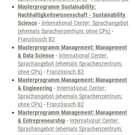
Masterprogramm Sustainability:
Nachhaltigkeitswissenschaft - Sustainability
Science
-
International Center: Sprachangebot
(ehemals Sprachenzentrum; ohne CPs)
-
Französisch B2
Masterprogramm Management: Management
& Data Science
-
International Center:
Sprachangebot (ehemals Sprachenzentrum;
ohne CPs)
-
Französisch B2
Masterprogramm Management: Management
& Engineering
-
International Center:
Sprachangebot (ehemals Sprachenzentrum;
ohne CPs)
-
Französisch B2
Masterprogramm Management: Management
& Entrepreneurship
-
International Center:
Sprachangebot (ehemals Sprachenzentrum;