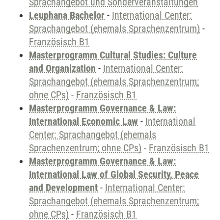
Sprachangebot und Sonderveranstaltungen
Leuphana Bachelor
-
International Center:
Sprachangebot (ehemals Sprachenzentrum)
-
Französisch B1
Masterprogramm Cultural Studies: Culture
and Organization
-
International Center:
Sprachangebot (ehemals Sprachenzentrum;
ohne CPs)
-
Französisch B1
Masterprogramm Governance & Law:
International Economic Law
-
International
Center: Sprachangebot (ehemals
Sprachenzentrum; ohne CPs)
-
Französisch B1
Masterprogramm Governance & Law:
International Law of Global Security, Peace
and Development
-
International Center:
Sprachangebot (ehemals Sprachenzentrum;
ohne CPs)
-
Französisch B1