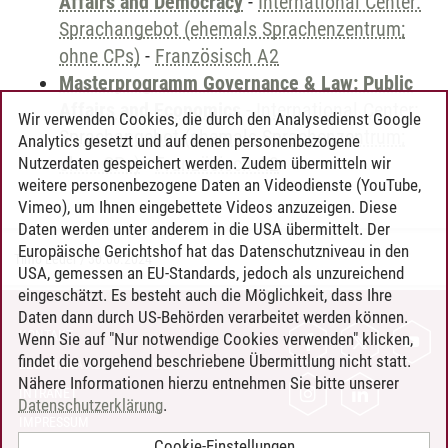
Affairs and Democracy
-
International Center:
Sprachangebot (ehemals Sprachenzentrum;
ohne CPs)
-
Französisch A2
Masterprogramm Governance & Law: Public
Affairs and Economics
-
International Center:
Wir verwenden Cookies, die durch den Analysedienst Google
Sprachangebot (ehemals Sprachenzentrum;
Analytics gesetzt und auf denen personenbezogene
ohne CPs)
-
Französisch A2
Nutzerdaten gespeichert werden. Zudem übermitteln wir
weitere personenbezogene Daten an Videodienste (YouTube,
Vimeo), um Ihnen eingebettete Videos anzuzeigen. Diese
Daten werden unter anderem in die USA übermittelt. Der
Europäische Gerichtshof hat das Datenschutzniveau in den
Timo Leder
/
30.06.2024
USA, gemessen an EU-Standards, jedoch als unzureichend
eingeschätzt. Es besteht auch die Möglichkeit, dass Ihre
Daten dann durch US-Behörden verarbeitet werden können.
KONTAKT
Wenn Sie auf "Nur notwendige Cookies verwenden" klicken,
findet die vorgehend beschriebene Übermittlung nicht statt.
LEUPHANA ALS ARBEITGEBER
Nähere Informationen hierzu entnehmen Sie bitte unserer
INTRANET
Datenschutzerklärung
.
IMPRESSUM
Cookie-Einstellungen