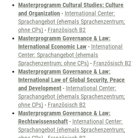
Masterprogramm Cultural Studies: Culture
and Organization
-
International Center:
Sprachangebot (ehemals Sprachenzentrum;
ohne CPs)
-
Französisch B2
Masterprogramm Governance & Law:
International Economic Law
-
International
Center: Sprachangebot (ehemals
Sprachenzentrum; ohne CPs)
-
Französisch B2
Masterprogramm Governance & Law:
International Law of Global Security, Peace
and Development
-
International Center:
Sprachangebot (ehemals Sprachenzentrum;
ohne CPs)
-
Französisch B2
Masterprogramm Governance & Law:
Rechtswissenschaft
-
International Center:
Sprachangebot (ehemals Sprachenzentrum;