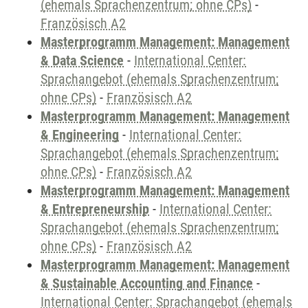
(ehemals Sprachenzentrum; ohne CPs)
-
Französisch A2
Masterprogramm Management: Management
& Data Science
-
International Center:
Sprachangebot (ehemals Sprachenzentrum;
ohne CPs)
-
Französisch A2
Masterprogramm Management: Management
& Engineering
-
International Center:
Sprachangebot (ehemals Sprachenzentrum;
ohne CPs)
-
Französisch A2
Masterprogramm Management: Management
& Entrepreneurship
-
International Center:
Sprachangebot (ehemals Sprachenzentrum;
ohne CPs)
-
Französisch A2
Masterprogramm Management: Management
& Sustainable Accounting and Finance
-
International Center: Sprachangebot (ehemals