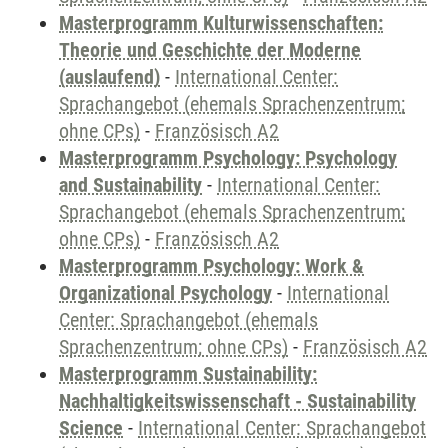
Masterprogramm Kulturwissenschaften:
Theorie und Geschichte der Moderne
(auslaufend)
-
International Center:
Sprachangebot (ehemals Sprachenzentrum;
ohne CPs)
-
Französisch A2
Masterprogramm Psychology: Psychology
and Sustainability
-
International Center:
Sprachangebot (ehemals Sprachenzentrum;
ohne CPs)
-
Französisch A2
Masterprogramm Psychology: Work &
Organizational Psychology
-
International
Center: Sprachangebot (ehemals
Sprachenzentrum; ohne CPs)
-
Französisch A2
Masterprogramm Sustainability:
Nachhaltigkeitswissenschaft - Sustainability
Science
-
International Center: Sprachangebot