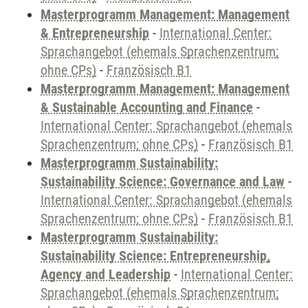
Masterprogramm Management: Management
& Entrepreneurship
-
International Center:
Sprachangebot (ehemals Sprachenzentrum;
ohne CPs)
-
Französisch B1
Masterprogramm Management: Management
& Sustainable Accounting and Finance
-
International Center: Sprachangebot (ehemals
Sprachenzentrum; ohne CPs)
-
Französisch B1
Masterprogramm Sustainability:
Sustainability Science: Governance and Law
-
International Center: Sprachangebot (ehemals
Sprachenzentrum; ohne CPs)
-
Französisch B1
Masterprogramm Sustainability:
Sustainability Science: Entrepreneurship,
Agency and Leadership
-
International Center:
Sprachangebot (ehemals Sprachenzentrum;