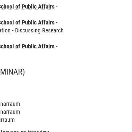
chool of Public Affairs
-
chool of Public Affairs
-
ation
-
Discussing Research
chool of Public Affairs
-
EMINAR)
minarraum
minarraum
narraum