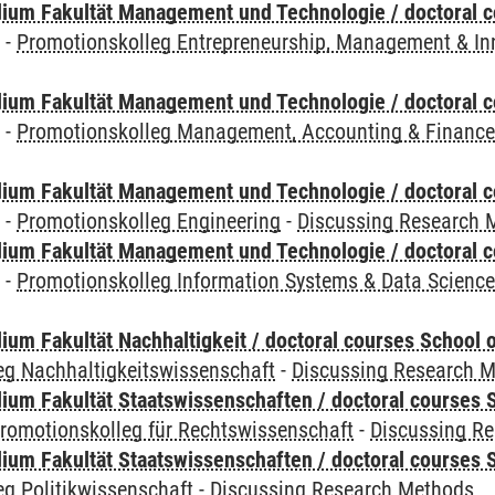
ium Fakultät Management und Technologie / doctoral 
y
-
Promotionskolleg Entrepreneurship, Management & In
ium Fakultät Management und Technologie / doctoral 
y
-
Promotionskolleg Management, Accounting & Financ
ium Fakultät Management und Technologie / doctoral 
y
-
Promotionskolleg Engineering
-
Discussing Research 
ium Fakultät Management und Technologie / doctoral 
y
-
Promotionskolleg Information Systems & Data Scienc
um Fakultät Nachhaltigkeit / doctoral courses School o
eg Nachhaltigkeitswissenschaft
-
Discussing Research 
um Fakultät Staatswissenschaften / doctoral courses S
romotionskolleg für Rechtswissenschaft
-
Discussing R
um Fakultät Staatswissenschaften / doctoral courses S
g Politikwissenschaft
-
Discussing Research Methods