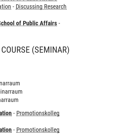
ation
-
Discussing Research
chool of Public Affairs
-
 COURSE
(SEMINAR)
minarraum
eminarraum
inarraum
ation
-
Promotionskolleg
ation
-
Promotionskolleg