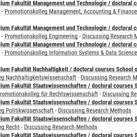
ium Fakultät Management und Technologie / doctoral 
y
-
Promotionskolleg Management, Accounting & Financ
ium Fakultät Management und Technologie / doctoral 
y
-
Promotionskolleg Engineering
-
Discussing Research 
ium Fakultät Management und Technologie / doctoral 
y
-
Promotionskolleg Information Systems & Data Scienc
um Fakultät Nachhaltigkeit / doctoral courses School o
eg Nachhaltigkeitswissenschaft
-
Discussing Research 
um Fakultät Staatswissenschaften / doctoral courses S
romotionskolleg für Rechtswissenschaft
-
Discussing R
um Fakultät Staatswissenschaften / doctoral courses S
g Politikwissenschaft
-
Discussing Research Methods
um Fakultät Staatswissenschaften / doctoral courses S
eg Recht
-
Discussing Research Methods
um Fakultät Staatswissenschaften / doctoral courses S