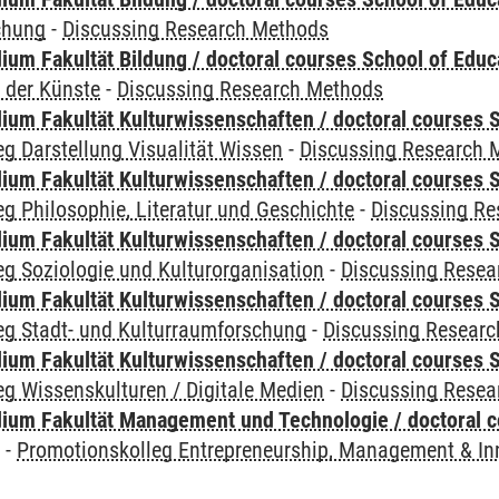
chung
-
Discussing Research Methods
ium Fakultät Bildung / doctoral courses School of Educ
 der Künste
-
Discussing Research Methods
ium Fakultät Kulturwissenschaften / doctoral courses S
g Darstellung Visualität Wissen
-
Discussing Research 
ium Fakultät Kulturwissenschaften / doctoral courses S
g Philosophie, Literatur und Geschichte
-
Discussing R
ium Fakultät Kulturwissenschaften / doctoral courses S
g Soziologie und Kulturorganisation
-
Discussing Resea
ium Fakultät Kulturwissenschaften / doctoral courses S
eg Stadt- und Kulturraumforschung
-
Discussing Resear
ium Fakultät Kulturwissenschaften / doctoral courses S
g Wissenskulturen / Digitale Medien
-
Discussing Resea
ium Fakultät Management und Technologie / doctoral 
y
-
Promotionskolleg Entrepreneurship, Management & In