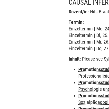
CAUSAL INFE
Dozent/in:
Nils Bra
Termin:
Einzeltermin | Mo, 2
Einzeltermin | Di, 2
Einzeltermin | Mi, 2
Einzeltermin | Do, 2
Inhalt:
Please see Syl
Promotionsstud
Professionalis
Promotionsstud
Psychologie und
Promotionsstud
Sozialpädagogik
Promotionsstud