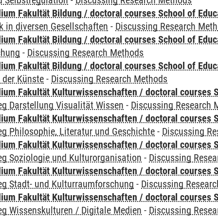
 Selbstregulation
-
Discussing Research Methods
ium Fakultät Bildung / doctoral courses School of Educ
 in diversen Gesellschaften
-
Discussing Research Met
ium Fakultät Bildung / doctoral courses School of Educ
chung
-
Discussing Research Methods
ium Fakultät Bildung / doctoral courses School of Educ
 der Künste
-
Discussing Research Methods
ium Fakultät Kulturwissenschaften / doctoral courses S
g Darstellung Visualität Wissen
-
Discussing Research 
ium Fakultät Kulturwissenschaften / doctoral courses S
g Philosophie, Literatur und Geschichte
-
Discussing R
ium Fakultät Kulturwissenschaften / doctoral courses S
g Soziologie und Kulturorganisation
-
Discussing Resea
ium Fakultät Kulturwissenschaften / doctoral courses S
eg Stadt- und Kulturraumforschung
-
Discussing Resear
ium Fakultät Kulturwissenschaften / doctoral courses S
g Wissenskulturen / Digitale Medien
-
Discussing Resea