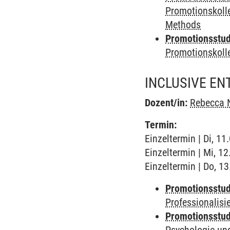
Promotionskoll
Methods
Promotionsstudi
Promotionskol
INCLUSIVE E
Dozent/in:
Rebecca 
Termin:
Einzeltermin | Di, 1
Einzeltermin | Mi, 1
Einzeltermin | Do, 1
Promotionsstud
Professionalis
Promotionsstud