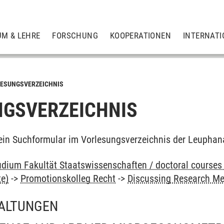
UM & LEHRE
FORSCHUNG
KOOPERATIONEN
INTERNATI
ESUNGSVERZEICHNIS
GSVERZEICHNIS
ein Suchformular im Vorlesungsverzeichnis der Leuphan
dium Fakultät Staatswissenschaften / doctoral courses 
te)
->
Promotionskolleg Recht
->
Discussing Research M
ALTUNGEN