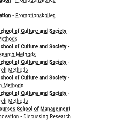
ation
-
Promotionskolleg
chool of Culture and Society
-
Methods
chool of Culture and Society
-
esearch Methods
chool of Culture and Society
-
rch Methods
chool of Culture and Society
-
ch Methods
chool of Culture and Society
-
rch Methods
courses School of Management
novation
-
Discussing Research