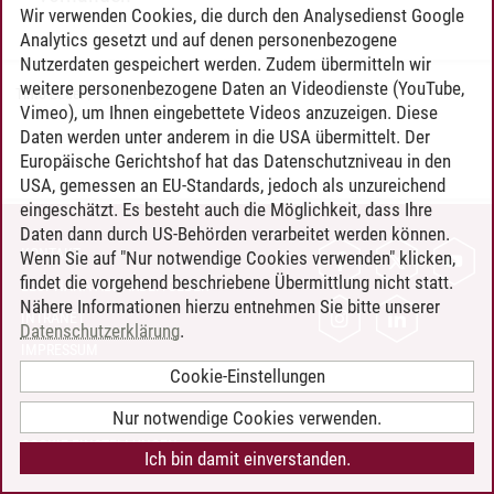
Wir verwenden Cookies, die durch den Analysedienst Google
Analytics gesetzt und auf denen personenbezogene
Nutzerdaten gespeichert werden. Zudem übermitteln wir
weitere personenbezogene Daten an Videodienste (YouTube,
Timo Leder
/
30.06.2024
Vimeo), um Ihnen eingebettete Videos anzuzeigen. Diese
Daten werden unter anderem in die USA übermittelt. Der
Europäische Gerichtshof hat das Datenschutzniveau in den
USA, gemessen an EU-Standards, jedoch als unzureichend
eingeschätzt. Es besteht auch die Möglichkeit, dass Ihre
Daten dann durch US-Behörden verarbeitet werden können.
KONTAKT
Wenn Sie auf "Nur notwendige Cookies verwenden" klicken,
findet die vorgehend beschriebene Übermittlung nicht statt.
LEUPHANA ALS ARBEITGEBER
Nähere Informationen hierzu entnehmen Sie bitte unserer
INTRANET
Datenschutzerklärung
.
IMPRESSUM
Cookie-Einstellungen
DATENSCHUTZ
BARRIEREFREIHEIT
Nur notwendige Cookies verwenden.
COOKIE-EINSTELLUNGEN
Ich bin damit einverstanden.