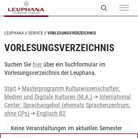
LEUPHANA
SERVICE
VORLESUNGSVERZEICHNIS
VORLESUNGSVERZEICHNIS
Suchen Sie
hier
über ein Suchformular im
Vorlesungsverzeichnis der Leuphana.
Start
>
Masterprogramm Kulturwissenschaften:
Medien und Digitale Kulturen (M.A.)
->
International
Center: Sprachangebot (ehemals Sprachenzentrum;
ohne CPs)
->
Englisch B2
Keine Veranstaltungen im aktuellen Semester
vorhanden