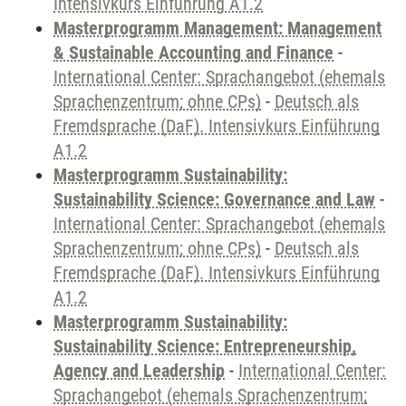
Intensivkurs Einführung A1.2
Masterprogramm Management: Management
& Sustainable Accounting and Finance
-
International Center: Sprachangebot (ehemals
Sprachenzentrum; ohne CPs)
-
Deutsch als
Fremdsprache (DaF). Intensivkurs Einführung
A1.2
Masterprogramm Sustainability:
Sustainability Science: Governance and Law
-
International Center: Sprachangebot (ehemals
Sprachenzentrum; ohne CPs)
-
Deutsch als
Fremdsprache (DaF). Intensivkurs Einführung
A1.2
Masterprogramm Sustainability:
Sustainability Science: Entrepreneurship,
Agency and Leadership
-
International Center:
Sprachangebot (ehemals Sprachenzentrum;