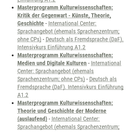
Masterprogramm Kulturwissenschaften:
Kritik der Gegenwart - Künste, Theorie,
Geschichte
-
International Center:
Sprachangebot (ehemals Sprachenzentrum;
ohne CPs)
-
Deutsch als Fremdsprache (DaF).
Intensivkurs Einführung A1.2
Masterprogramm Kulturwissenschaften:
Medien und Digitale Kulturen
-
International
Center: Sprachangebot (ehemals
Sprachenzentrum; ohne CPs)
-
Deutsch als
Fremdsprache (DaF). Intensivkurs Einführung
A1.2
Masterprogramm Kulturwissenschaften:
Theorie und Geschichte der Moderne
(auslaufend)
-
International Center:
Sprachangebot (ehemals Sprachenzentrum;