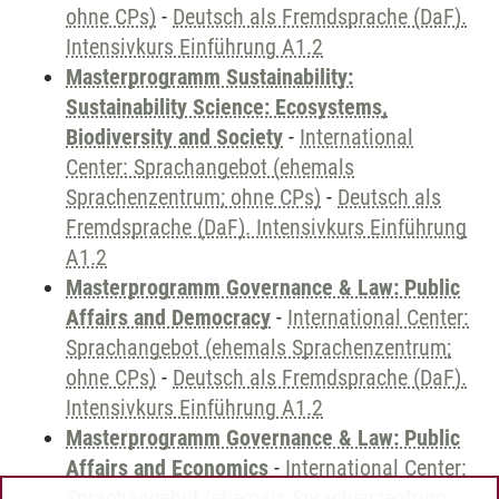
ohne CPs)
-
Deutsch als Fremdsprache (DaF).
Intensivkurs Einführung A1.2
Masterprogramm Sustainability:
Sustainability Science: Ecosystems,
Biodiversity and Society
-
International
Center: Sprachangebot (ehemals
Sprachenzentrum; ohne CPs)
-
Deutsch als
Fremdsprache (DaF). Intensivkurs Einführung
A1.2
Masterprogramm Governance & Law: Public
Affairs and Democracy
-
International Center:
Sprachangebot (ehemals Sprachenzentrum;
ohne CPs)
-
Deutsch als Fremdsprache (DaF).
Intensivkurs Einführung A1.2
Masterprogramm Governance & Law: Public
Affairs and Economics
-
International Center:
Sprachangebot (ehemals Sprachenzentrum;