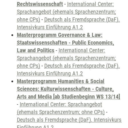
Rechtswissenschaft
-
International Center:
Sprachangebot (ehemals Sprachenzentrum;
ohne CPs)
-
Deutsch als Fremdsprache (DaF).
Intensivkurs Einführung A1.2
Masterprogramm Governance & Law:
Staatswissenschaften - Public Economics,
Law and Politics
-
International Center:
Sprachangebot (ehemals Sprachenzentrum;
ohne CPs)
-
Deutsch als Fremdsprache (DaF).
Intensivkurs Einführung A1.2
Masterprogramm Humanities & Social
Sciences: Kulturwissenschaften - Culture,
Arts and Media [ab Studienbeginn WS 13/14]
-
International Center: Sprachangebot
(ehemals Sprachenzentrum; ohne CPs)
-
Deutsch als Fremdsprache (DaF). Intensivkurs
Einführung A1.2