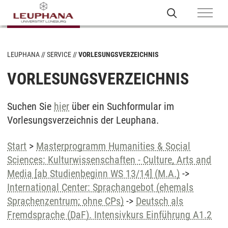
LEUPHANA
SERVICE
VORLESUNGSVERZEICHNIS
VORLESUNGSVERZEICHNIS
Suchen Sie
hier
über ein Suchformular im
Vorlesungsverzeichnis der Leuphana.
Start
>
Masterprogramm Humanities & Social
Sciences: Kulturwissenschaften - Culture, Arts and
Media [ab Studienbeginn WS 13/14] (M.A.)
->
International Center: Sprachangebot (ehemals
Sprachenzentrum; ohne CPs)
->
Deutsch als
Fremdsprache (DaF). Intensivkurs Einführung A1.2