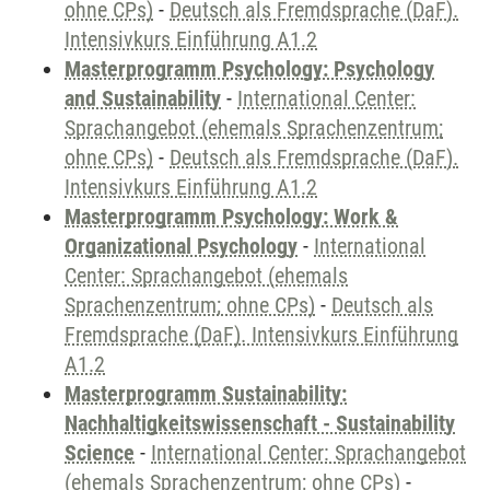
ohne CPs)
-
Deutsch als Fremdsprache (DaF).
Intensivkurs Einführung A1.2
Masterprogramm Psychology: Psychology
and Sustainability
-
International Center:
Sprachangebot (ehemals Sprachenzentrum;
ohne CPs)
-
Deutsch als Fremdsprache (DaF).
Intensivkurs Einführung A1.2
Masterprogramm Psychology: Work &
Organizational Psychology
-
International
Center: Sprachangebot (ehemals
Sprachenzentrum; ohne CPs)
-
Deutsch als
Fremdsprache (DaF). Intensivkurs Einführung
A1.2
Masterprogramm Sustainability:
Nachhaltigkeitswissenschaft - Sustainability
Science
-
International Center: Sprachangebot
(ehemals Sprachenzentrum; ohne CPs)
-