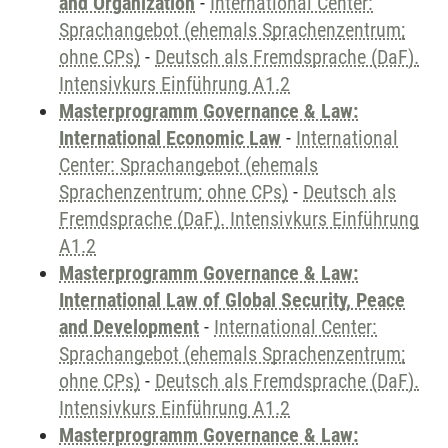
and Organization
-
International Center:
Sprachangebot (ehemals Sprachenzentrum;
ohne CPs)
-
Deutsch als Fremdsprache (DaF).
Intensivkurs Einführung A1.2
Masterprogramm Governance & Law:
International Economic Law
-
International
Center: Sprachangebot (ehemals
Sprachenzentrum; ohne CPs)
-
Deutsch als
Fremdsprache (DaF). Intensivkurs Einführung
A1.2
Masterprogramm Governance & Law:
International Law of Global Security, Peace
and Development
-
International Center:
Sprachangebot (ehemals Sprachenzentrum;
ohne CPs)
-
Deutsch als Fremdsprache (DaF).
Intensivkurs Einführung A1.2
Masterprogramm Governance & Law: