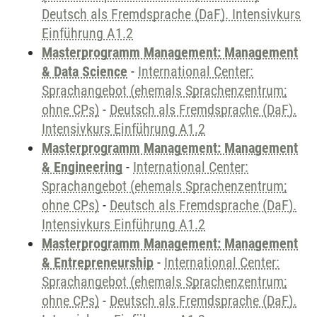
Deutsch als Fremdsprache (DaF). Intensivkurs
Einführung A1.2
Masterprogramm Management: Management
& Data Science
-
International Center:
Sprachangebot (ehemals Sprachenzentrum;
ohne CPs)
-
Deutsch als Fremdsprache (DaF).
Intensivkurs Einführung A1.2
Masterprogramm Management: Management
& Engineering
-
International Center:
Sprachangebot (ehemals Sprachenzentrum;
ohne CPs)
-
Deutsch als Fremdsprache (DaF).
Intensivkurs Einführung A1.2
Masterprogramm Management: Management
& Entrepreneurship
-
International Center:
Sprachangebot (ehemals Sprachenzentrum;
ohne CPs)
-
Deutsch als Fremdsprache (DaF).