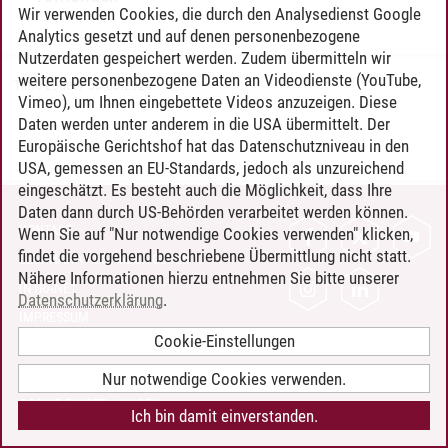
Wir verwenden Cookies, die durch den Analysedienst Google
Analytics gesetzt und auf denen personenbezogene
Nutzerdaten gespeichert werden. Zudem übermitteln wir
weitere personenbezogene Daten an Videodienste (YouTube,
Timo Leder
/
30.06.2024
Vimeo), um Ihnen eingebettete Videos anzuzeigen. Diese
Daten werden unter anderem in die USA übermittelt. Der
Europäische Gerichtshof hat das Datenschutzniveau in den
USA, gemessen an EU-Standards, jedoch als unzureichend
eingeschätzt. Es besteht auch die Möglichkeit, dass Ihre
Daten dann durch US-Behörden verarbeitet werden können.
KONTAKT
Wenn Sie auf "Nur notwendige Cookies verwenden" klicken,
findet die vorgehend beschriebene Übermittlung nicht statt.
LEUPHANA ALS ARBEITGEBER
Nähere Informationen hierzu entnehmen Sie bitte unserer
INTRANET
Datenschutzerklärung
.
IMPRESSUM
Cookie-Einstellungen
DATENSCHUTZ
BARRIEREFREIHEIT
Nur notwendige Cookies verwenden.
COOKIE-EINSTELLUNGEN
Ich bin damit einverstanden.