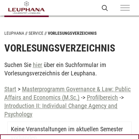
LEUPHANA
SERVICE
VORLESUNGSVERZEICHNIS
VORLESUNGSVERZEICHNIS
Suchen Sie
hier
über ein Suchformular im
Vorlesungsverzeichnis der Leuphana.
Start
>
Masterprogramm Governance & Law: Public
Affairs and Economics (M.Sc.)
->
Profilbereich
->
Introduction II: Individual Change Agency and
Psychology
Keine Veranstaltungen im aktuellen Semester
vorhanden