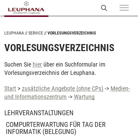
LEUPHANA
SERVICE
VORLESUNGSVERZEICHNIS
VORLESUNGSVERZEICHNIS
Suchen Sie
hier
über ein Suchformular im
Vorlesungsverzeichnis der Leuphana.
Start
>
zusätzliche Angebote (ohne CPs)
->
Medien-
und Informationszentrum
->
Wartung
LEHRVERANSTALTUNGEN
COMPURTERWARTUNG FÜR TAG DER
INFORMATIK
(BELEGUNG)