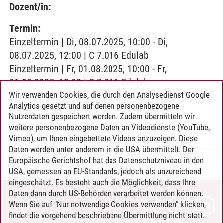
Dozent/in:
Termin:
Einzeltermin | Di, 08.07.2025, 10:00 - Di,
08.07.2025, 12:00 | C 7.016 Edulab
Einzeltermin | Fr, 01.08.2025, 10:00 - Fr,
01.08.2025, 12:00 | C 7.016 Edulab
Wir verwenden Cookies, die durch den Analysedienst Google
zusätzliche Angebote
-
Medien- und
Analytics gesetzt und auf denen personenbezogene
Informationszentrum
-
Wartung
Nutzerdaten gespeichert werden. Zudem übermitteln wir
weitere personenbezogene Daten an Videodienste (YouTube,
Vimeo), um Ihnen eingebettete Videos anzuzeigen. Diese
Daten werden unter anderem in die USA übermittelt. Der
Europäische Gerichtshof hat das Datenschutzniveau in den
Timo Leder
/
30.06.2024
USA, gemessen an EU-Standards, jedoch als unzureichend
eingeschätzt. Es besteht auch die Möglichkeit, dass Ihre
Daten dann durch US-Behörden verarbeitet werden können.
KONTAKT
Wenn Sie auf "Nur notwendige Cookies verwenden" klicken,
findet die vorgehend beschriebene Übermittlung nicht statt.
LEUPHANA ALS ARBEITGEBER