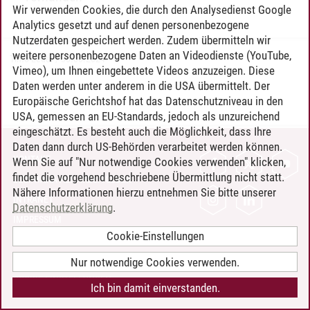
Wir verwenden Cookies, die durch den Analysedienst Google
Analytics gesetzt und auf denen personenbezogene
Nutzerdaten gespeichert werden. Zudem übermitteln wir
weitere personenbezogene Daten an Videodienste (YouTube,
Timo Leder
/
30.06.2024
Vimeo), um Ihnen eingebettete Videos anzuzeigen. Diese
Daten werden unter anderem in die USA übermittelt. Der
Europäische Gerichtshof hat das Datenschutzniveau in den
USA, gemessen an EU-Standards, jedoch als unzureichend
eingeschätzt. Es besteht auch die Möglichkeit, dass Ihre
Daten dann durch US-Behörden verarbeitet werden können.
KONTAKT
Wenn Sie auf "Nur notwendige Cookies verwenden" klicken,
findet die vorgehend beschriebene Übermittlung nicht statt.
LEUPHANA ALS ARBEITGEBER
Nähere Informationen hierzu entnehmen Sie bitte unserer
INTRANET
Datenschutzerklärung
.
IMPRESSUM
Cookie-Einstellungen
DATENSCHUTZ
BARRIEREFREIHEIT
Nur notwendige Cookies verwenden.
COOKIE-EINSTELLUNGEN
Ich bin damit einverstanden.