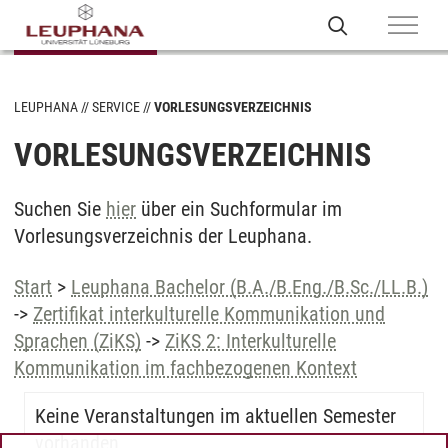
LEUPHANA
SERVICE
VORLESUNGSVERZEICHNIS
VORLESUNGSVERZEICHNIS
Suchen Sie
hier
über ein Suchformular im
Vorlesungsverzeichnis der Leuphana.
Start
>
Leuphana Bachelor (B.A./B.Eng./B.Sc./LL.B.)
->
Zertifikat interkulturelle Kommunikation und
Sprachen (ZiKS)
->
ZiKS 2: Interkulturelle
Kommunikation im fachbezogenen Kontext
Keine Veranstaltungen im aktuellen Semester
vorhanden