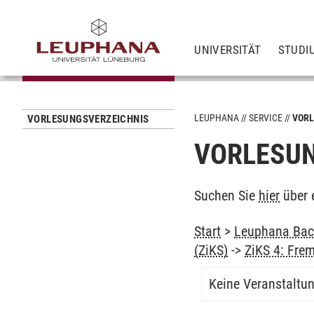
UNIVERSITÄT
STUDI
LEUPHANA
SERVICE
VORL
VORLESUNGSVERZEICHNIS
VORLESUN
Suchen Sie
hier
über 
Start
>
Leuphana Bach
(ZiKS)
->
ZiKS 4: Fre
Keine Veranstaltu