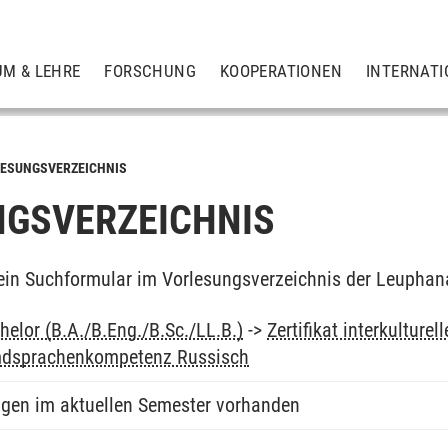
UM & LEHRE
FORSCHUNG
KOOPERATIONEN
INTERNATI
ESUNGSVERZEICHNIS
GSVERZEICHNIS
ein Suchformular im Vorlesungsverzeichnis der Leuphan
elor (B.A./B.Eng./B.Sc./LL.B.)
->
Zertifikat interkultur
mdsprachenkompetenz Russisch
ngen im aktuellen Semester vorhanden