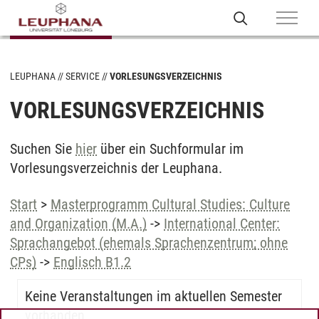
LEUPHANA
SERVICE
VORLESUNGSVERZEICHNIS
VORLESUNGSVERZEICHNIS
Suchen Sie
hier
über ein Suchformular im
Vorlesungsverzeichnis der Leuphana.
Start
>
Masterprogramm Cultural Studies: Culture
and Organization (M.A.)
->
International Center:
Sprachangebot (ehemals Sprachenzentrum; ohne
CPs)
->
Englisch B1.2
Keine Veranstaltungen im aktuellen Semester
vorhanden