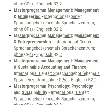
ohne CPs)
-
Englisch B2.2
Masterprogramm Management: Management
& Engineering
-
International Center:
Sprachangebot (ehemals Sprachenzentrum;
ohne CPs)
-
Englisch B2.2
Masterprogramm Management: Management
& Entrepreneurship
-
International Center:
Sprachangebot (ehemals Sprachenzentrum;
ohne CPs)
-
Englisch B2.2
Masterprogramm Management: Management
& Sustainable Accounting and Finance
-
International Center: Sprachangebot (ehemals
Sprachenzentrum; ohne CPs)
-
Englisch B2.2
Masterprogramm Psychology: Psychology
and Sustainability
-
International Center:
Sprachangebot (ehemals Sprachenzentrum;