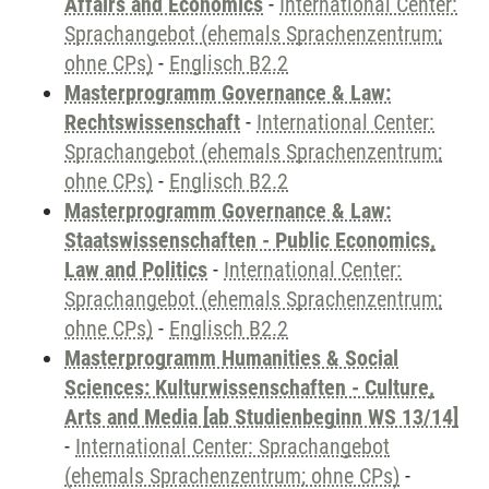
Affairs and Economics
-
International Center:
Sprachangebot (ehemals Sprachenzentrum;
ohne CPs)
-
Englisch B2.2
Masterprogramm Governance & Law:
Rechtswissenschaft
-
International Center:
Sprachangebot (ehemals Sprachenzentrum;
ohne CPs)
-
Englisch B2.2
Masterprogramm Governance & Law:
Staatswissenschaften - Public Economics,
Law and Politics
-
International Center:
Sprachangebot (ehemals Sprachenzentrum;
ohne CPs)
-
Englisch B2.2
Masterprogramm Humanities & Social
Sciences: Kulturwissenschaften - Culture,
Arts and Media [ab Studienbeginn WS 13/14]
-
International Center: Sprachangebot
(ehemals Sprachenzentrum; ohne CPs)
-