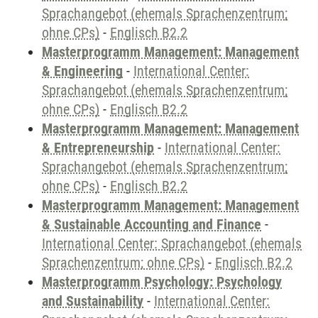
Sprachangebot (ehemals Sprachenzentrum;
ohne CPs)
-
Englisch B2.2
Masterprogramm Management: Management
& Engineering
-
International Center:
Sprachangebot (ehemals Sprachenzentrum;
ohne CPs)
-
Englisch B2.2
Masterprogramm Management: Management
& Entrepreneurship
-
International Center:
Sprachangebot (ehemals Sprachenzentrum;
ohne CPs)
-
Englisch B2.2
Masterprogramm Management: Management
& Sustainable Accounting and Finance
-
International Center: Sprachangebot (ehemals
Sprachenzentrum; ohne CPs)
-
Englisch B2.2
Masterprogramm Psychology: Psychology
and Sustainability
-
International Center: