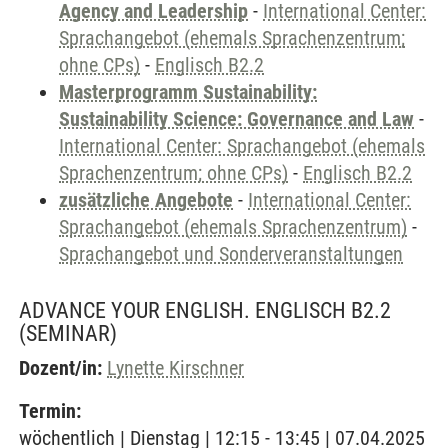
Agency and Leadership
-
International Center:
Sprachangebot (ehemals Sprachenzentrum;
ohne CPs)
-
Englisch B2.2
Masterprogramm Sustainability:
Sustainability Science: Governance and Law
-
International Center: Sprachangebot (ehemals
Sprachenzentrum; ohne CPs)
-
Englisch B2.2
zusätzliche Angebote
-
International Center:
Sprachangebot (ehemals Sprachenzentrum)
-
Sprachangebot und Sonderveranstaltungen
ADVANCE YOUR ENGLISH. ENGLISCH B2.2
(SEMINAR)
Dozent/in:
Lynette Kirschner
Termin:
wöchentlich | Dienstag | 12:15 - 13:45 | 07.04.2025