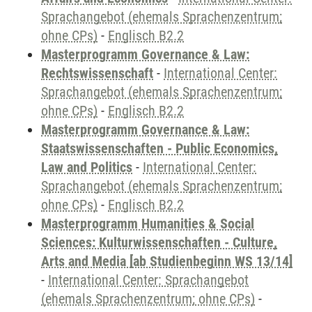
Sprachangebot (ehemals Sprachenzentrum;
ohne CPs)
-
Englisch B2.2
Masterprogramm Governance & Law:
Rechtswissenschaft
-
International Center:
Sprachangebot (ehemals Sprachenzentrum;
ohne CPs)
-
Englisch B2.2
Masterprogramm Governance & Law:
Staatswissenschaften - Public Economics,
Law and Politics
-
International Center:
Sprachangebot (ehemals Sprachenzentrum;
ohne CPs)
-
Englisch B2.2
Masterprogramm Humanities & Social
Sciences: Kulturwissenschaften - Culture,
Arts and Media [ab Studienbeginn WS 13/14]
-
International Center: Sprachangebot
(ehemals Sprachenzentrum; ohne CPs)
-