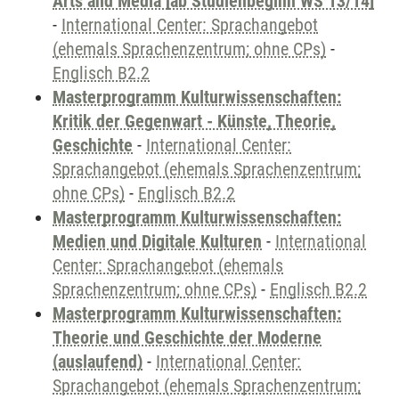
Arts and Media [ab Studienbeginn WS 13/14]
-
International Center: Sprachangebot
(ehemals Sprachenzentrum; ohne CPs)
-
Englisch B2.2
Masterprogramm Kulturwissenschaften:
Kritik der Gegenwart - Künste, Theorie,
Geschichte
-
International Center:
Sprachangebot (ehemals Sprachenzentrum;
ohne CPs)
-
Englisch B2.2
Masterprogramm Kulturwissenschaften:
Medien und Digitale Kulturen
-
International
Center: Sprachangebot (ehemals
Sprachenzentrum; ohne CPs)
-
Englisch B2.2
Masterprogramm Kulturwissenschaften:
Theorie und Geschichte der Moderne
(auslaufend)
-
International Center:
Sprachangebot (ehemals Sprachenzentrum;