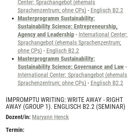
Center: Sprachangebot (ehemals
Sprachenzentrum; ohne CPs)
-
Englisch B2.2
Masterprogramm Sustainability:
Sustainability Science: Entrepreneurship,
Agency and Leadership
-
International Center:
Sprachangebot (ehemals Sprachenzentrum;
ohne CPs)
-
Englisch B2.2
Masterprogramm Sustainability:
Sustainability Science: Governance and Law
-
International Center: Sprachangebot (ehemals
Sprachenzentrum; ohne CPs)
-
Englisch B2.2
IMPROMPTU WRITING: WRITE AWAY - RIGHT
AWAY (GROUP 1). ENGLISCH B2.2
(SEMINAR)
Dozent/in:
Maryann Henck
Termin: