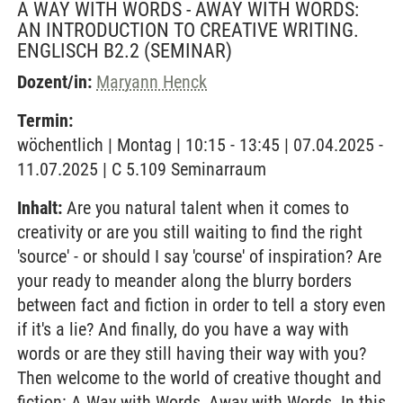
A WAY WITH WORDS - AWAY WITH WORDS:
AN INTRODUCTION TO CREATIVE WRITING.
ENGLISCH B2.2
(SEMINAR)
Dozent/in:
Maryann Henck
Termin:
wöchentlich | Montag | 10:15 - 13:45 | 07.04.2025 -
11.07.2025 | C 5.109 Seminarraum
Inhalt:
Are you natural talent when it comes to
creativity or are you still waiting to find the right
'source' - or should I say 'course' of inspiration? Are
your ready to meander along the blurry borders
between fact and fiction in order to tell a story even
if it's a lie? And finally, do you have a way with
words or are they still having their way with you?
Then welcome to the world of creative thought and
fiction: A Way with Words, Away with Words. In this