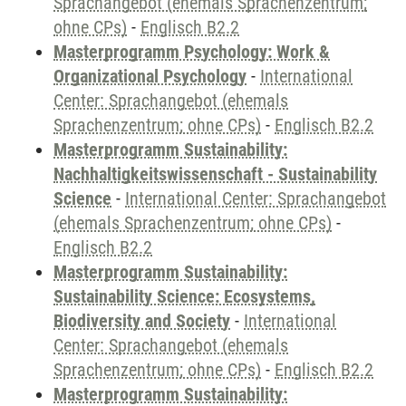
Sprachangebot (ehemals Sprachenzentrum;
ohne CPs)
-
Englisch B2.2
Masterprogramm Psychology: Work &
Organizational Psychology
-
International
Center: Sprachangebot (ehemals
Sprachenzentrum; ohne CPs)
-
Englisch B2.2
Masterprogramm Sustainability:
Nachhaltigkeitswissenschaft - Sustainability
Science
-
International Center: Sprachangebot
(ehemals Sprachenzentrum; ohne CPs)
-
Englisch B2.2
Masterprogramm Sustainability:
Sustainability Science: Ecosystems,
Biodiversity and Society
-
International
Center: Sprachangebot (ehemals
Sprachenzentrum; ohne CPs)
-
Englisch B2.2
Masterprogramm Sustainability: