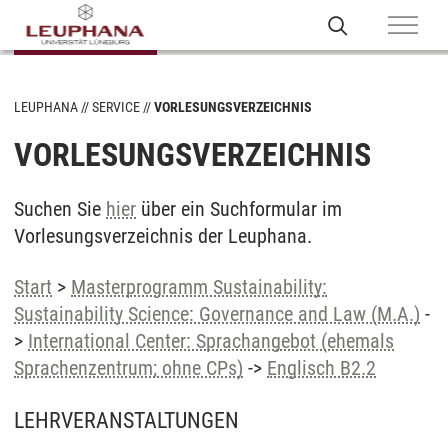
LEUPHANA
SERVICE
VORLESUNGSVERZEICHNIS
VORLESUNGSVERZEICHNIS
Suchen Sie
hier
über ein Suchformular im
Vorlesungsverzeichnis der Leuphana.
Start
>
Masterprogramm Sustainability:
Sustainability Science: Governance and Law (M.A.)
-
>
International Center: Sprachangebot (ehemals
Sprachenzentrum; ohne CPs)
->
Englisch B2.2
LEHRVERANSTALTUNGEN