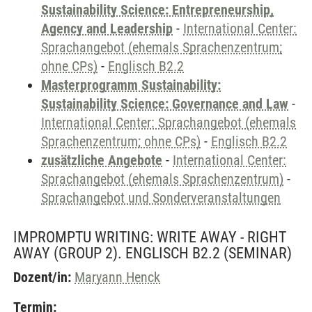
Sustainability Science: Entrepreneurship,
Agency and Leadership
-
International Center:
Sprachangebot (ehemals Sprachenzentrum;
ohne CPs)
-
Englisch B2.2
Masterprogramm Sustainability:
Sustainability Science: Governance and Law
-
International Center: Sprachangebot (ehemals
Sprachenzentrum; ohne CPs)
-
Englisch B2.2
zusätzliche Angebote
-
International Center:
Sprachangebot (ehemals Sprachenzentrum)
-
Sprachangebot und Sonderveranstaltungen
IMPROMPTU WRITING: WRITE AWAY - RIGHT
AWAY (GROUP 2). ENGLISCH B2.2
(SEMINAR)
Dozent/in:
Maryann Henck
Termin: