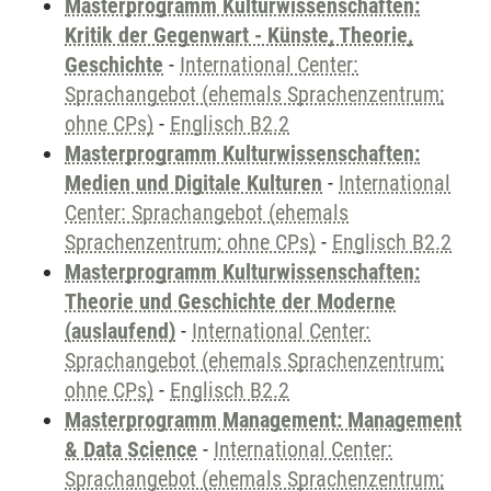
Masterprogramm Kulturwissenschaften:
Kritik der Gegenwart - Künste, Theorie,
Geschichte
-
International Center:
Sprachangebot (ehemals Sprachenzentrum;
ohne CPs)
-
Englisch B2.2
Masterprogramm Kulturwissenschaften:
Medien und Digitale Kulturen
-
International
Center: Sprachangebot (ehemals
Sprachenzentrum; ohne CPs)
-
Englisch B2.2
Masterprogramm Kulturwissenschaften:
Theorie und Geschichte der Moderne
(auslaufend)
-
International Center:
Sprachangebot (ehemals Sprachenzentrum;
ohne CPs)
-
Englisch B2.2
Masterprogramm Management: Management
& Data Science
-
International Center:
Sprachangebot (ehemals Sprachenzentrum;