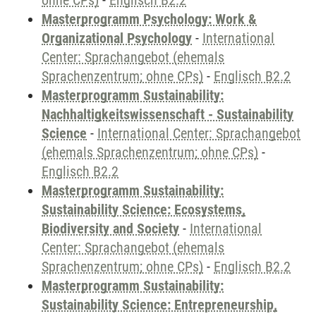
ohne CPs)
-
Englisch B2.2
Masterprogramm Psychology: Work &
Organizational Psychology
-
International
Center: Sprachangebot (ehemals
Sprachenzentrum; ohne CPs)
-
Englisch B2.2
Masterprogramm Sustainability:
Nachhaltigkeitswissenschaft - Sustainability
Science
-
International Center: Sprachangebot
(ehemals Sprachenzentrum; ohne CPs)
-
Englisch B2.2
Masterprogramm Sustainability:
Sustainability Science: Ecosystems,
Biodiversity and Society
-
International
Center: Sprachangebot (ehemals
Sprachenzentrum; ohne CPs)
-
Englisch B2.2
Masterprogramm Sustainability:
Sustainability Science: Entrepreneurship,