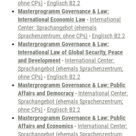
ohne CPs)
-
Englisch B2.2
Masterprogramm Governance & Law:
International Economic Law
-
International
Center: Sprachangebot (ehemals
Sprachenzentrum; ohne CPs)
-
Englisch B2.2
Masterprogramm Governance & Law:
International Law of Global Security, Peace
and Development
-
International Center:
Sprachangebot (ehemals Sprachenzentrum;
ohne CPs)
-
Englisch B2.2
Masterprogramm Governance & Law: Public
Affairs and Democracy
-
International Center:
Sprachangebot (ehemals Sprachenzentrum;
ohne CPs)
-
Englisch B2.2
Masterprogramm Governance & Law: Public
Affairs and Economics
-
International Center:
Sprachangebot (ehemals Sprachenzentrum;