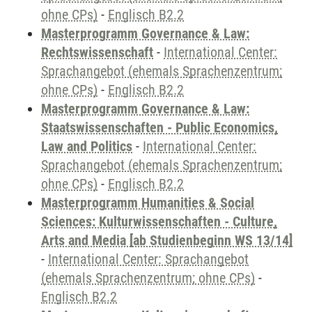
ohne CPs)
-
Englisch B2.2
Masterprogramm Governance & Law:
Rechtswissenschaft
-
International Center:
Sprachangebot (ehemals Sprachenzentrum;
ohne CPs)
-
Englisch B2.2
Masterprogramm Governance & Law:
Staatswissenschaften - Public Economics,
Law and Politics
-
International Center:
Sprachangebot (ehemals Sprachenzentrum;
ohne CPs)
-
Englisch B2.2
Masterprogramm Humanities & Social
Sciences: Kulturwissenschaften - Culture,
Arts and Media [ab Studienbeginn WS 13/14]
-
International Center: Sprachangebot
(ehemals Sprachenzentrum; ohne CPs)
-
Englisch B2.2