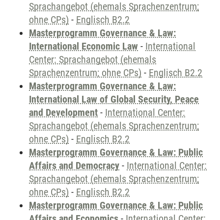
Sprachangebot (ehemals Sprachenzentrum;
ohne CPs)
-
Englisch B2.2
Masterprogramm Governance & Law:
International Economic Law
-
International
Center: Sprachangebot (ehemals
Sprachenzentrum; ohne CPs)
-
Englisch B2.2
Masterprogramm Governance & Law:
International Law of Global Security, Peace
and Development
-
International Center:
Sprachangebot (ehemals Sprachenzentrum;
ohne CPs)
-
Englisch B2.2
Masterprogramm Governance & Law: Public
Affairs and Democracy
-
International Center:
Sprachangebot (ehemals Sprachenzentrum;
ohne CPs)
-
Englisch B2.2
Masterprogramm Governance & Law: Public
Affairs and Economics
-
International Center: