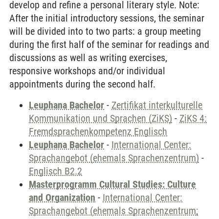
develop and refine a personal literary style. Note:
After the initial introductory sessions, the seminar
will be divided into to two parts: a group meeting
during the first half of the seminar for readings and
discussions as well as writing exercises,
responsive workshops and/or individual
appointments during the second half.
Leuphana Bachelor
-
Zertifikat interkulturelle
Kommunikation und Sprachen (ZiKS)
-
ZiKS 4:
Fremdsprachenkompetenz Englisch
Leuphana Bachelor
-
International Center:
Sprachangebot (ehemals Sprachenzentrum)
-
Englisch B2.2
Masterprogramm Cultural Studies: Culture
and Organization
-
International Center:
Sprachangebot (ehemals Sprachenzentrum;