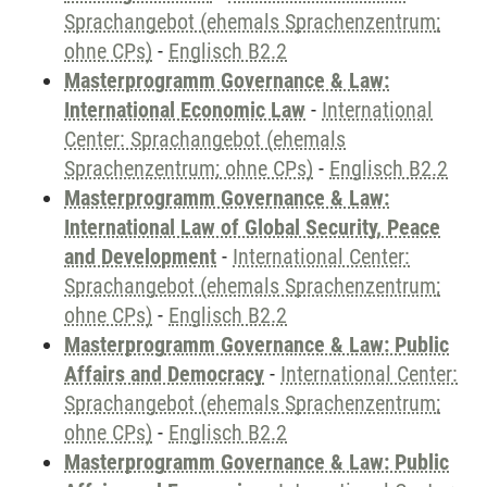
Sprachangebot (ehemals Sprachenzentrum;
ohne CPs)
-
Englisch B2.2
Masterprogramm Governance & Law:
International Economic Law
-
International
Center: Sprachangebot (ehemals
Sprachenzentrum; ohne CPs)
-
Englisch B2.2
Masterprogramm Governance & Law:
International Law of Global Security, Peace
and Development
-
International Center:
Sprachangebot (ehemals Sprachenzentrum;
ohne CPs)
-
Englisch B2.2
Masterprogramm Governance & Law: Public
Affairs and Democracy
-
International Center:
Sprachangebot (ehemals Sprachenzentrum;
ohne CPs)
-
Englisch B2.2
Masterprogramm Governance & Law: Public