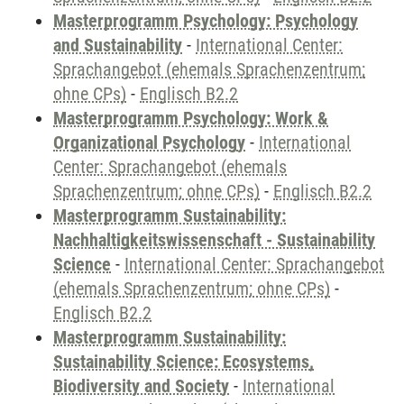
Masterprogramm Psychology: Psychology
and Sustainability
-
International Center:
Sprachangebot (ehemals Sprachenzentrum;
ohne CPs)
-
Englisch B2.2
Masterprogramm Psychology: Work &
Organizational Psychology
-
International
Center: Sprachangebot (ehemals
Sprachenzentrum; ohne CPs)
-
Englisch B2.2
Masterprogramm Sustainability:
Nachhaltigkeitswissenschaft - Sustainability
Science
-
International Center: Sprachangebot
(ehemals Sprachenzentrum; ohne CPs)
-
Englisch B2.2
Masterprogramm Sustainability:
Sustainability Science: Ecosystems,
Biodiversity and Society
-
International