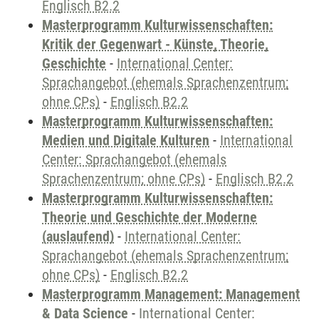
Englisch B2.2
Masterprogramm Kulturwissenschaften:
Kritik der Gegenwart - Künste, Theorie,
Geschichte
-
International Center:
Sprachangebot (ehemals Sprachenzentrum;
ohne CPs)
-
Englisch B2.2
Masterprogramm Kulturwissenschaften:
Medien und Digitale Kulturen
-
International
Center: Sprachangebot (ehemals
Sprachenzentrum; ohne CPs)
-
Englisch B2.2
Masterprogramm Kulturwissenschaften:
Theorie und Geschichte der Moderne
(auslaufend)
-
International Center:
Sprachangebot (ehemals Sprachenzentrum;
ohne CPs)
-
Englisch B2.2
Masterprogramm Management: Management
& Data Science
-
International Center: