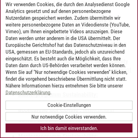
Sprachangebot (ehemals Sprachenzentrum;
Wir verwenden Cookies, die durch den Analysedienst Google
ohne CPs)
-
Englisch B2.2
Analytics gesetzt und auf denen personenbezogene
Nutzerdaten gespeichert werden. Zudem übermitteln wir
Masterprogramm Psychology: Work &
weitere personenbezogene Daten an Videodienste (YouTube,
Organizational Psychology
-
International
Vimeo), um Ihnen eingebettete Videos anzuzeigen. Diese
Center: Sprachangebot (ehemals
Daten werden unter anderem in die USA übermittelt. Der
Sprachenzentrum; ohne CPs)
-
Englisch B2.2
Europäische Gerichtshof hat das Datenschutzniveau in den
USA, gemessen an EU-Standards, jedoch als unzureichend
Masterprogramm Sustainability:
eingeschätzt. Es besteht auch die Möglichkeit, dass Ihre
Nachhaltigkeitswissenschaft - Sustainability
Daten dann durch US-Behörden verarbeitet werden können.
Science
-
International Center: Sprachangebot
Wenn Sie auf "Nur notwendige Cookies verwenden" klicken,
(ehemals Sprachenzentrum; ohne CPs)
-
findet die vorgehend beschriebene Übermittlung nicht statt.
Nähere Informationen hierzu entnehmen Sie bitte unserer
Englisch B2.2
Datenschutzerklärung
.
Masterprogramm Sustainability:
Sustainability Science: Ecosystems,
Cookie-Einstellungen
Biodiversity and Society
-
International
Nur notwendige Cookies verwenden.
Center: Sprachangebot (ehemals
Sprachenzentrum; ohne CPs)
-
Englisch B2.2
Ich bin damit einverstanden.
Masterprogramm Sustainability: