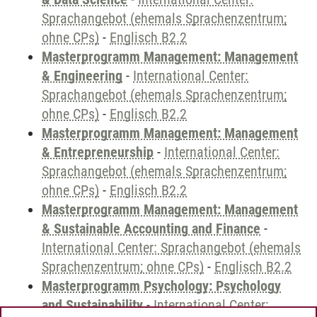
Sprachangebot (ehemals Sprachenzentrum;
ohne CPs)
-
Englisch B2.2
Masterprogramm Management: Management
& Engineering
-
International Center:
Sprachangebot (ehemals Sprachenzentrum;
ohne CPs)
-
Englisch B2.2
Masterprogramm Management: Management
& Entrepreneurship
-
International Center:
Sprachangebot (ehemals Sprachenzentrum;
ohne CPs)
-
Englisch B2.2
Masterprogramm Management: Management
& Sustainable Accounting and Finance
-
International Center: Sprachangebot (ehemals
Sprachenzentrum; ohne CPs)
-
Englisch B2.2
Masterprogramm Psychology: Psychology
and Sustainability
-
International Center: