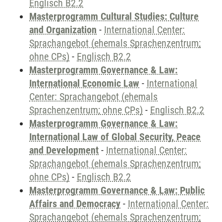
Englisch B2.2
Masterprogramm Cultural Studies: Culture
and Organization
-
International Center:
Sprachangebot (ehemals Sprachenzentrum;
ohne CPs)
-
Englisch B2.2
Masterprogramm Governance & Law:
International Economic Law
-
International
Center: Sprachangebot (ehemals
Sprachenzentrum; ohne CPs)
-
Englisch B2.2
Masterprogramm Governance & Law:
International Law of Global Security, Peace
and Development
-
International Center:
Sprachangebot (ehemals Sprachenzentrum;
ohne CPs)
-
Englisch B2.2
Masterprogramm Governance & Law: Public
Affairs and Democracy
-
International Center:
Sprachangebot (ehemals Sprachenzentrum;