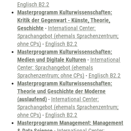
Englisch B2.2
Masterprogramm Kulturwissenschaften:
Kritik der Gegenwart - Künste, Theorie,
Geschichte
-
International Center:
Sprachangebot (ehemals Sprachenzentrum;
ohne CPs)
-
Englisch B2.2
Masterprogramm Kulturwissenschaften:
Medien und Digitale Kulturen
-
International
Center: Sprachangebot (ehemals
Sprachenzentrum; ohne CPs)
-
Englisch B2.2
Masterprogramm Kulturwissenschaften:
Theorie und Geschichte der Moderne
(auslaufend)
-
International Center:
Sprachangebot (ehemals Sprachenzentrum;
ohne CPs)
-
Englisch B2.2
Masterprogramm Management: Management
& Data Science
-
International Center: