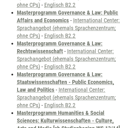
ohne CPs)
-
Englisch B2.2
Masterprogramm Governance & Law: Public
Affairs and Economics
-
International Center:
Sprachangebot (ehemals Sprachenzentrum;
ohne CPs)
-
Englisch B2.2
Masterprogramm Governance & Law:
Rechtswissenschaft
-
International Center:
Sprachangebot (ehemals Sprachenzentrum;
ohne CPs)
-
Englisch B2.2
Masterprogramm Governance & Law:
Staatswissenschaften - Public Economics,
Law and Politics
-
International Center:
Sprachangebot (ehemals Sprachenzentrum;
ohne CPs)
-
Englisch B2.2
Masterprogramm Humanities & Social
Sciences: Kulturwissenschaften - Culture,