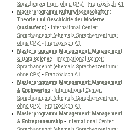
Sprachenzentrum; ohne CPs)
-
Französisch A1
Masterprogramm Kulturwissenschaften:
Theorie und Geschichte der Moderne
(auslaufend)
-
International Center:
Sprachangebot (ehemals Sprachenzentrum;
ohne CPs)
-
Französisch A1
Masterprogramm Management: Management
& Data Science
-
International Center:
Sprachangebot (ehemals Sprachenzentrum;
ohne CPs)
-
Französisch A1
Masterprogramm Management: Management
& Engineering
-
International Center:
Sprachangebot (ehemals Sprachenzentrum;
ohne CPs)
-
Französisch A1
Masterprogramm Management: Management
& Entrepreneurship
-
International Center:
Sprachangebot (ehemals Sprachenzentrum;