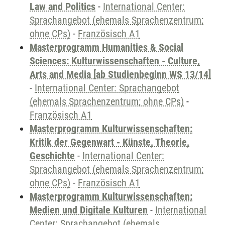
Law and Politics
-
International Center:
Sprachangebot (ehemals Sprachenzentrum;
ohne CPs)
-
Französisch A1
Masterprogramm Humanities & Social
Sciences: Kulturwissenschaften - Culture,
Arts and Media [ab Studienbeginn WS 13/14]
-
International Center: Sprachangebot
(ehemals Sprachenzentrum; ohne CPs)
-
Französisch A1
Masterprogramm Kulturwissenschaften:
Kritik der Gegenwart - Künste, Theorie,
Geschichte
-
International Center:
Sprachangebot (ehemals Sprachenzentrum;
ohne CPs)
-
Französisch A1
Masterprogramm Kulturwissenschaften:
Medien und Digitale Kulturen
-
International
Center: Sprachangebot (ehemals