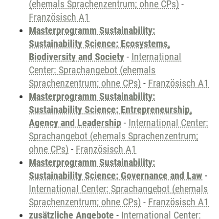
(ehemals Sprachenzentrum; ohne CPs)
-
Französisch A1
Masterprogramm Sustainability:
Sustainability Science: Ecosystems,
Biodiversity and Society
-
International
Center: Sprachangebot (ehemals
Sprachenzentrum; ohne CPs)
-
Französisch A1
Masterprogramm Sustainability:
Sustainability Science: Entrepreneurship,
Agency and Leadership
-
International Center:
Sprachangebot (ehemals Sprachenzentrum;
ohne CPs)
-
Französisch A1
Masterprogramm Sustainability:
Sustainability Science: Governance and Law
-
International Center: Sprachangebot (ehemals
Sprachenzentrum; ohne CPs)
-
Französisch A1
zusätzliche Angebote
-
International Center: