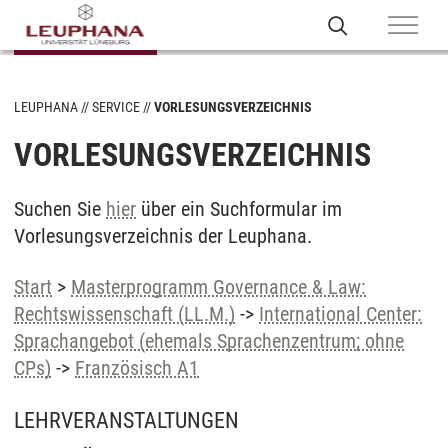
LEUPHANA
SERVICE
VORLESUNGSVERZEICHNIS
VORLESUNGSVERZEICHNIS
Suchen Sie
hier
über ein Suchformular im
Vorlesungsverzeichnis der Leuphana.
Start
>
Masterprogramm Governance & Law:
Rechtswissenschaft (LL.M.)
->
International Center:
Sprachangebot (ehemals Sprachenzentrum; ohne
CPs)
->
Französisch A1
LEHRVERANSTALTUNGEN