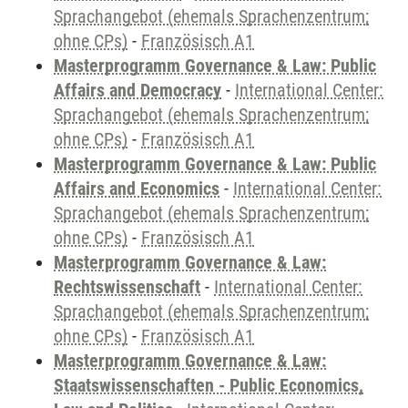
Sprachangebot (ehemals Sprachenzentrum;
ohne CPs)
-
Französisch A1
Masterprogramm Governance & Law: Public
Affairs and Democracy
-
International Center:
Sprachangebot (ehemals Sprachenzentrum;
ohne CPs)
-
Französisch A1
Masterprogramm Governance & Law: Public
Affairs and Economics
-
International Center:
Sprachangebot (ehemals Sprachenzentrum;
ohne CPs)
-
Französisch A1
Masterprogramm Governance & Law:
Rechtswissenschaft
-
International Center:
Sprachangebot (ehemals Sprachenzentrum;
ohne CPs)
-
Französisch A1
Masterprogramm Governance & Law:
Staatswissenschaften - Public Economics,