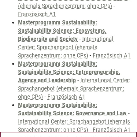
(ehemals Sprachenzentrum; ohne CPs)
-
Französisch A1
Masterprogramm Sustainability:
Sustainability Science: Ecosystems,
Biodiversity and Society
-
International
Center: Sprachangebot (ehemals
Sprachenzentrum; ohne CPs)
-
Französisch A1
Masterprogramm Sustainability:
Sustainability Science: Entrepreneurship,
Agency and Leadership
-
International Center:
Sprachangebot (ehemals Sprachenzentrum;
ohne CPs)
-
Französisch A1
Masterprogramm Sustainability:
Sustainability Science: Governance and Law
-
International Center: Sprachangebot (ehemals
Sprachenzentrum; ohne CPs)
-
Französisch A1