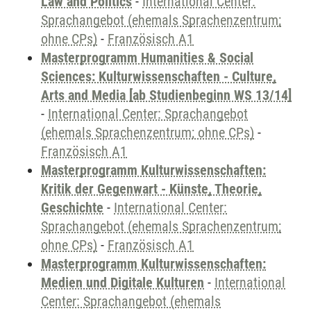
Law and Politics
-
International Center:
Sprachangebot (ehemals Sprachenzentrum;
ohne CPs)
-
Französisch A1
Masterprogramm Humanities & Social
Sciences: Kulturwissenschaften - Culture,
Arts and Media [ab Studienbeginn WS 13/14]
-
International Center: Sprachangebot
(ehemals Sprachenzentrum; ohne CPs)
-
Französisch A1
Masterprogramm Kulturwissenschaften:
Kritik der Gegenwart - Künste, Theorie,
Geschichte
-
International Center:
Sprachangebot (ehemals Sprachenzentrum;
ohne CPs)
-
Französisch A1
Masterprogramm Kulturwissenschaften:
Medien und Digitale Kulturen
-
International
Center: Sprachangebot (ehemals