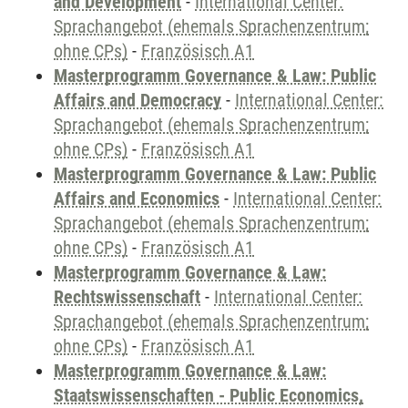
and Development
-
International Center:
Sprachangebot (ehemals Sprachenzentrum;
ohne CPs)
-
Französisch A1
Masterprogramm Governance & Law: Public
Affairs and Democracy
-
International Center:
Sprachangebot (ehemals Sprachenzentrum;
ohne CPs)
-
Französisch A1
Masterprogramm Governance & Law: Public
Affairs and Economics
-
International Center:
Sprachangebot (ehemals Sprachenzentrum;
ohne CPs)
-
Französisch A1
Masterprogramm Governance & Law:
Rechtswissenschaft
-
International Center:
Sprachangebot (ehemals Sprachenzentrum;
ohne CPs)
-
Französisch A1
Masterprogramm Governance & Law:
Staatswissenschaften - Public Economics,