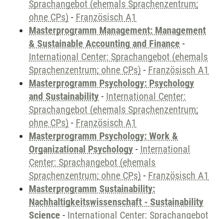
Sprachangebot (ehemals Sprachenzentrum;
ohne CPs)
-
Französisch A1
Masterprogramm Management: Management
& Sustainable Accounting and Finance
-
International Center: Sprachangebot (ehemals
Sprachenzentrum; ohne CPs)
-
Französisch A1
Masterprogramm Psychology: Psychology
and Sustainability
-
International Center:
Sprachangebot (ehemals Sprachenzentrum;
ohne CPs)
-
Französisch A1
Masterprogramm Psychology: Work &
Organizational Psychology
-
International
Center: Sprachangebot (ehemals
Sprachenzentrum; ohne CPs)
-
Französisch A1
Masterprogramm Sustainability:
Nachhaltigkeitswissenschaft - Sustainability
Science
-
International Center: Sprachangebot