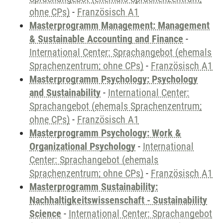
ohne CPs)
-
Französisch A1
Masterprogramm Management: Management
& Sustainable Accounting and Finance
-
International Center: Sprachangebot (ehemals
Sprachenzentrum; ohne CPs)
-
Französisch A1
Masterprogramm Psychology: Psychology
and Sustainability
-
International Center:
Sprachangebot (ehemals Sprachenzentrum;
ohne CPs)
-
Französisch A1
Masterprogramm Psychology: Work &
Organizational Psychology
-
International
Center: Sprachangebot (ehemals
Sprachenzentrum; ohne CPs)
-
Französisch A1
Masterprogramm Sustainability:
Nachhaltigkeitswissenschaft - Sustainability
Science
-
International Center: Sprachangebot