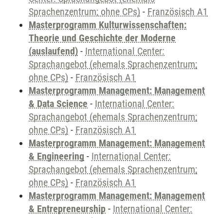
Sprachenzentrum; ohne CPs)
-
Französisch A1
Masterprogramm Kulturwissenschaften:
Theorie und Geschichte der Moderne
(auslaufend)
-
International Center:
Sprachangebot (ehemals Sprachenzentrum;
ohne CPs)
-
Französisch A1
Masterprogramm Management: Management
& Data Science
-
International Center:
Sprachangebot (ehemals Sprachenzentrum;
ohne CPs)
-
Französisch A1
Masterprogramm Management: Management
& Engineering
-
International Center:
Sprachangebot (ehemals Sprachenzentrum;
ohne CPs)
-
Französisch A1
Masterprogramm Management: Management
& Entrepreneurship
-
International Center: