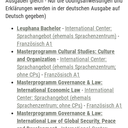
Ausgaben gleich - Nur die Übungsanweisungen und
Erklärungen werden in der deutschen Ausgabe auf
Deutsch gegeben)
Leuphana Bachelor
-
International Center:
Sprachangebot (ehemals Sprachenzentrum)
-
Französisch A1
Masterprogramm Cultural Studies: Culture
and Organization
-
International Center:
Sprachangebot (ehemals Sprachenzentrum;
ohne CPs)
-
Französisch A1
Masterprogramm Governance & Law:
International Economic Law
-
International
Center: Sprachangebot (ehemals
Sprachenzentrum; ohne CPs)
-
Französisch A1
Masterprogramm Governance & Law:
International Law of Global Security, Peace