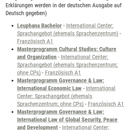
Erklärungen werden in der deutschen Ausgabe auf
Deutsch gegeben)
Leuphana Bachelor
-
International Center:
Sprachangebot (ehemals Sprachenzentrum)
-
Französisch A1
Masterprogramm Cultural Studies: Culture
and Organization
-
International Center:
Sprachangebot (ehemals Sprachenzentrum;
ohne CPs)
-
Französisch A1
Masterprogramm Governance & Law:
International Economic Law
-
International
Center: Sprachangebot (ehemals
Sprachenzentrum; ohne CPs)
-
Französisch A1
Masterprogramm Governance & Law:
International Law of Global Security, Peace
and Development
-
International Center: