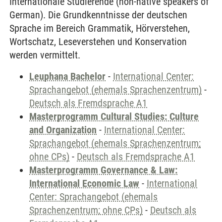
Internationale Studierende (non-native speakers of
German). Die Grundkenntnisse der deutschen
Sprache im Bereich Grammatik, Hörverstehen,
Wortschatz, Leseverstehen und Konservation
werden vermittelt.
Leuphana Bachelor
-
International Center:
Sprachangebot (ehemals Sprachenzentrum)
-
Deutsch als Fremdsprache A1
Masterprogramm Cultural Studies: Culture
and Organization
-
International Center:
Sprachangebot (ehemals Sprachenzentrum;
ohne CPs)
-
Deutsch als Fremdsprache A1
Masterprogramm Governance & Law:
International Economic Law
-
International
Center: Sprachangebot (ehemals
Sprachenzentrum; ohne CPs)
-
Deutsch als