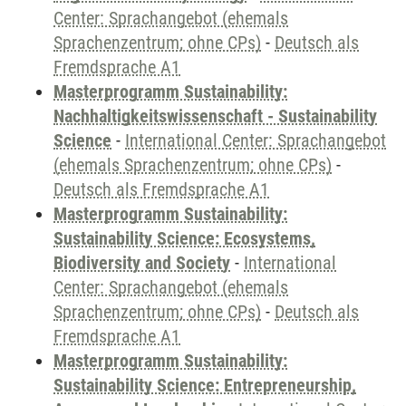
Center: Sprachangebot (ehemals
Sprachenzentrum; ohne CPs)
-
Deutsch als
Fremdsprache A1
Masterprogramm Sustainability:
Nachhaltigkeitswissenschaft - Sustainability
Science
-
International Center: Sprachangebot
(ehemals Sprachenzentrum; ohne CPs)
-
Deutsch als Fremdsprache A1
Masterprogramm Sustainability:
Sustainability Science: Ecosystems,
Biodiversity and Society
-
International
Center: Sprachangebot (ehemals
Sprachenzentrum; ohne CPs)
-
Deutsch als
Fremdsprache A1
Masterprogramm Sustainability:
Sustainability Science: Entrepreneurship,