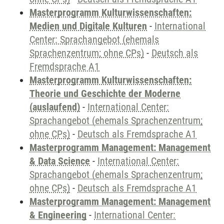
Masterprogramm Kulturwissenschaften:
Medien und Digitale Kulturen
-
International
Center: Sprachangebot (ehemals
Sprachenzentrum; ohne CPs)
-
Deutsch als
Fremdsprache A1
Masterprogramm Kulturwissenschaften:
Theorie und Geschichte der Moderne
(auslaufend)
-
International Center:
Sprachangebot (ehemals Sprachenzentrum;
ohne CPs)
-
Deutsch als Fremdsprache A1
Masterprogramm Management: Management
& Data Science
-
International Center:
Sprachangebot (ehemals Sprachenzentrum;
ohne CPs)
-
Deutsch als Fremdsprache A1
Masterprogramm Management: Management
& Engineering
-
International Center: