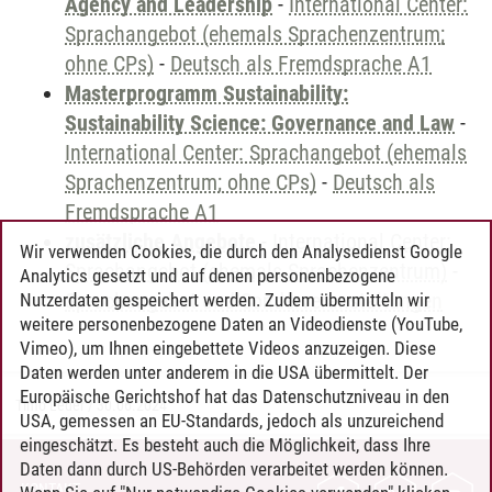
Agency and Leadership
-
International Center:
Sprachangebot (ehemals Sprachenzentrum;
ohne CPs)
-
Deutsch als Fremdsprache A1
Masterprogramm Sustainability:
Sustainability Science: Governance and Law
-
International Center: Sprachangebot (ehemals
Sprachenzentrum; ohne CPs)
-
Deutsch als
Fremdsprache A1
zusätzliche Angebote
-
International Center:
Wir verwenden Cookies, die durch den Analysedienst Google
Sprachangebot (ehemals Sprachenzentrum)
-
Analytics gesetzt und auf denen personenbezogene
Sprachangebot und Sonderveranstaltungen
Nutzerdaten gespeichert werden. Zudem übermitteln wir
weitere personenbezogene Daten an Videodienste (YouTube,
Vimeo), um Ihnen eingebettete Videos anzuzeigen. Diese
Daten werden unter anderem in die USA übermittelt. Der
Europäische Gerichtshof hat das Datenschutzniveau in den
Timo Leder
/
30.06.2024
USA, gemessen an EU-Standards, jedoch als unzureichend
eingeschätzt. Es besteht auch die Möglichkeit, dass Ihre
Daten dann durch US-Behörden verarbeitet werden können.
KONTAKT