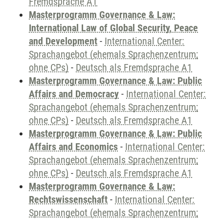
Fremdsprache A1
Masterprogramm Governance & Law:
International Law of Global Security, Peace
and Development
-
International Center:
Sprachangebot (ehemals Sprachenzentrum;
ohne CPs)
-
Deutsch als Fremdsprache A1
Masterprogramm Governance & Law: Public
Affairs and Democracy
-
International Center:
Sprachangebot (ehemals Sprachenzentrum;
ohne CPs)
-
Deutsch als Fremdsprache A1
Masterprogramm Governance & Law: Public
Affairs and Economics
-
International Center:
Sprachangebot (ehemals Sprachenzentrum;
ohne CPs)
-
Deutsch als Fremdsprache A1
Masterprogramm Governance & Law:
Rechtswissenschaft
-
International Center:
Sprachangebot (ehemals Sprachenzentrum;