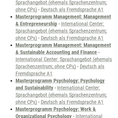
Sprachangebot (ehemals Sprachenzentrum;
ohne CPs)
-
Deutsch als Fremdsprache A1
Masterprogramm Management: Management
& Entrepreneurship
-
International Center:
Sprachangebot (ehemals Sprachenzentrum;
ohne CPs)
-
Deutsch als Fremdsprache A1
Masterprogramm Management: Management
& Sustainable Accounting and Finance
-
International Center: Sprachangebot (ehemals
Sprachenzentrum; ohne CPs)
-
Deutsch als
Fremdsprache A1
Masterprogramm Psychology: Psychology
and Sustainability
-
International Center:
Sprachangebot (ehemals Sprachenzentrum;
ohne CPs)
-
Deutsch als Fremdsprache A1
Masterprogramm Psychology: Work &
Organizational Psychology
-
International