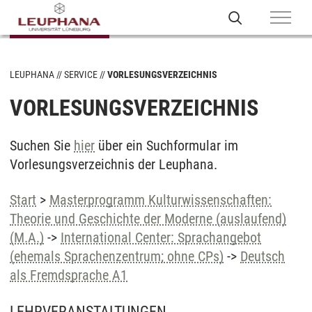
LEUPHANA
SERVICE
VORLESUNGSVERZEICHNIS
VORLESUNGSVERZEICHNIS
Suchen Sie
hier
über ein Suchformular im
Vorlesungsverzeichnis der Leuphana.
Start
>
Masterprogramm Kulturwissenschaften:
Theorie und Geschichte der Moderne (auslaufend)
(M.A.)
->
International Center: Sprachangebot
(ehemals Sprachenzentrum; ohne CPs)
->
Deutsch
als Fremdsprache A1
LEHRVERANSTALTUNGEN