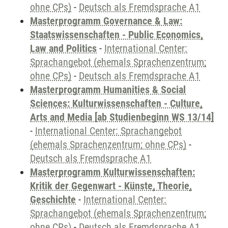
ohne CPs)
-
Deutsch als Fremdsprache A1
Masterprogramm Governance & Law:
Staatswissenschaften - Public Economics,
Law and Politics
-
International Center:
Sprachangebot (ehemals Sprachenzentrum;
ohne CPs)
-
Deutsch als Fremdsprache A1
Masterprogramm Humanities & Social
Sciences: Kulturwissenschaften - Culture,
Arts and Media [ab Studienbeginn WS 13/14]
-
International Center: Sprachangebot
(ehemals Sprachenzentrum; ohne CPs)
-
Deutsch als Fremdsprache A1
Masterprogramm Kulturwissenschaften:
Kritik der Gegenwart - Künste, Theorie,
Geschichte
-
International Center:
Sprachangebot (ehemals Sprachenzentrum;
ohne CPs)
-
Deutsch als Fremdsprache A1