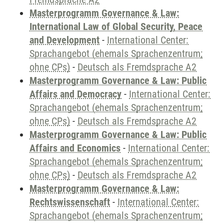
Masterprogramm Governance & Law:
International Law of Global Security, Peace
and Development
-
International Center:
Sprachangebot (ehemals Sprachenzentrum;
ohne CPs)
-
Deutsch als Fremdsprache A2
Masterprogramm Governance & Law: Public
Affairs and Democracy
-
International Center:
Sprachangebot (ehemals Sprachenzentrum;
ohne CPs)
-
Deutsch als Fremdsprache A2
Masterprogramm Governance & Law: Public
Affairs and Economics
-
International Center:
Sprachangebot (ehemals Sprachenzentrum;
ohne CPs)
-
Deutsch als Fremdsprache A2
Masterprogramm Governance & Law:
Rechtswissenschaft
-
International Center:
Sprachangebot (ehemals Sprachenzentrum;