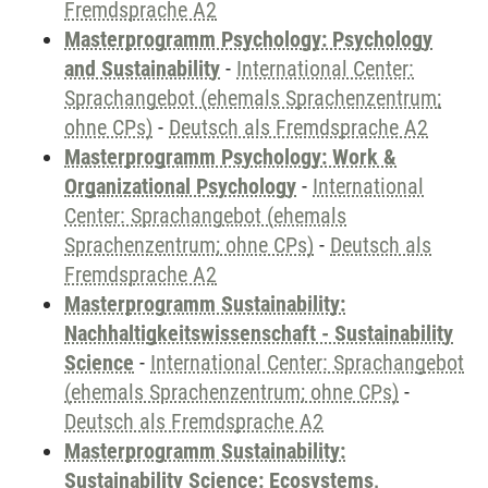
Fremdsprache A2
Masterprogramm Psychology: Psychology
and Sustainability
-
International Center:
Sprachangebot (ehemals Sprachenzentrum;
ohne CPs)
-
Deutsch als Fremdsprache A2
Masterprogramm Psychology: Work &
Organizational Psychology
-
International
Center: Sprachangebot (ehemals
Sprachenzentrum; ohne CPs)
-
Deutsch als
Fremdsprache A2
Masterprogramm Sustainability:
Nachhaltigkeitswissenschaft - Sustainability
Science
-
International Center: Sprachangebot
(ehemals Sprachenzentrum; ohne CPs)
-
Deutsch als Fremdsprache A2
Masterprogramm Sustainability:
Sustainability Science: Ecosystems,