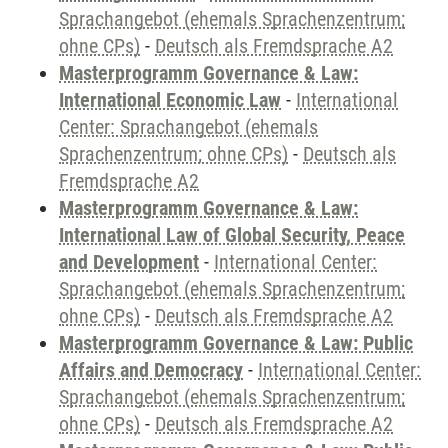
Sprachangebot (ehemals Sprachenzentrum;
ohne CPs)
-
Deutsch als Fremdsprache A2
Masterprogramm Governance & Law:
International Economic Law
-
International
Center: Sprachangebot (ehemals
Sprachenzentrum; ohne CPs)
-
Deutsch als
Fremdsprache A2
Masterprogramm Governance & Law:
International Law of Global Security, Peace
and Development
-
International Center:
Sprachangebot (ehemals Sprachenzentrum;
ohne CPs)
-
Deutsch als Fremdsprache A2
Masterprogramm Governance & Law: Public
Affairs and Democracy
-
International Center:
Sprachangebot (ehemals Sprachenzentrum;
ohne CPs)
-
Deutsch als Fremdsprache A2