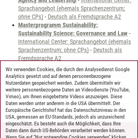
Agency and Leadership
-
International Center:
Sprachangebot (ehemals Sprachenzentrum;
ohne CPs)
-
Deutsch als Fremdsprache A2
Masterprogramm Sustainability:
Sustainability Science: Governance and Law
-
International Center: Sprachangebot (ehemals
Sprachenzentrum; ohne CPs)
-
Deutsch als
Fremdsprache A2
zusätzliche Angebote
-
International Center:
Wir verwenden Cookies, die durch den Analysedienst Google
Sprachangebot (ehemals Sprachenzentrum)
-
Analytics gesetzt und auf denen personenbezogene
Sprachangebot und Sonderveranstaltungen
Nutzerdaten gespeichert werden. Zudem übermitteln wir
weitere personenbezogene Daten an Videodienste (YouTube,
Vimeo), um Ihnen eingebettete Videos anzuzeigen. Diese
Daten werden unter anderem in die USA übermittelt. Der
Europäische Gerichtshof hat das Datenschutzniveau in den
Timo Leder
/
30.06.2024
USA, gemessen an EU-Standards, jedoch als unzureichend
eingeschätzt. Es besteht auch die Möglichkeit, dass Ihre
Daten dann durch US-Behörden verarbeitet werden können.
KONTAKT
Wenn Sie auf "Nur notwendige Cookies verwenden" klicken,