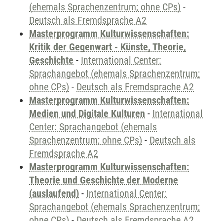
(ehemals Sprachenzentrum; ohne CPs)
-
Deutsch als Fremdsprache A2
Masterprogramm Kulturwissenschaften:
Kritik der Gegenwart - Künste, Theorie,
Geschichte
-
International Center:
Sprachangebot (ehemals Sprachenzentrum;
ohne CPs)
-
Deutsch als Fremdsprache A2
Masterprogramm Kulturwissenschaften:
Medien und Digitale Kulturen
-
International
Center: Sprachangebot (ehemals
Sprachenzentrum; ohne CPs)
-
Deutsch als
Fremdsprache A2
Masterprogramm Kulturwissenschaften:
Theorie und Geschichte der Moderne
(auslaufend)
-
International Center:
Sprachangebot (ehemals Sprachenzentrum;
ohne CPs)
-
Deutsch als Fremdsprache A2