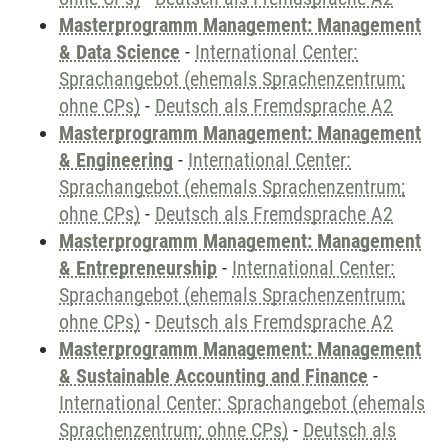
Masterprogramm Management: Management
& Data Science
-
International Center:
Sprachangebot (ehemals Sprachenzentrum;
ohne CPs)
-
Deutsch als Fremdsprache A2
Masterprogramm Management: Management
& Engineering
-
International Center:
Sprachangebot (ehemals Sprachenzentrum;
ohne CPs)
-
Deutsch als Fremdsprache A2
Masterprogramm Management: Management
& Entrepreneurship
-
International Center:
Sprachangebot (ehemals Sprachenzentrum;
ohne CPs)
-
Deutsch als Fremdsprache A2
Masterprogramm Management: Management
& Sustainable Accounting and Finance
-
International Center: Sprachangebot (ehemals
Sprachenzentrum; ohne CPs)
-
Deutsch als