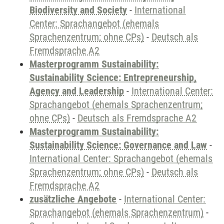
Biodiversity and Society
-
International
Center: Sprachangebot (ehemals
Sprachenzentrum; ohne CPs)
-
Deutsch als
Fremdsprache A2
Masterprogramm Sustainability:
Sustainability Science: Entrepreneurship,
Agency and Leadership
-
International Center:
Sprachangebot (ehemals Sprachenzentrum;
ohne CPs)
-
Deutsch als Fremdsprache A2
Masterprogramm Sustainability:
Sustainability Science: Governance and Law
-
International Center: Sprachangebot (ehemals
Sprachenzentrum; ohne CPs)
-
Deutsch als
Fremdsprache A2
zusätzliche Angebote
-
International Center:
Sprachangebot (ehemals Sprachenzentrum)
-