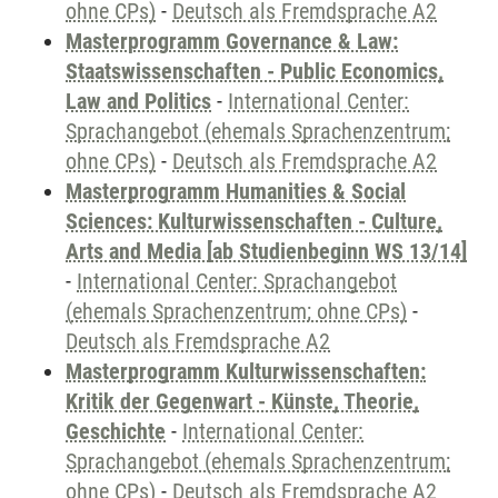
ohne CPs)
-
Deutsch als Fremdsprache A2
Masterprogramm Governance & Law:
Staatswissenschaften - Public Economics,
Law and Politics
-
International Center:
Sprachangebot (ehemals Sprachenzentrum;
ohne CPs)
-
Deutsch als Fremdsprache A2
Masterprogramm Humanities & Social
Sciences: Kulturwissenschaften - Culture,
Arts and Media [ab Studienbeginn WS 13/14]
-
International Center: Sprachangebot
(ehemals Sprachenzentrum; ohne CPs)
-
Deutsch als Fremdsprache A2
Masterprogramm Kulturwissenschaften:
Kritik der Gegenwart - Künste, Theorie,
Geschichte
-
International Center:
Sprachangebot (ehemals Sprachenzentrum;
ohne CPs)
-
Deutsch als Fremdsprache A2