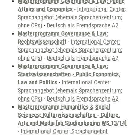
Masterprogramm Governance & Law: Public
Affairs and Economics
-
International Center:
Sprachangebot (ehemals Sprachenzentrum;
ohne CPs)
-
Deutsch als Fremdsprache A2
Masterprogramm Governance & Law:
Rechtswissenschaft
-
International Center:
Sprachangebot (ehemals Sprachenzentrum;
ohne CPs)
-
Deutsch als Fremdsprache A2
Masterprogramm Governance & Law:
Staatswissenschaften - Public Economics,
Law and Politics
-
International Center:
Sprachangebot (ehemals Sprachenzentrum;
ohne CPs)
-
Deutsch als Fremdsprache A2
Masterprogramm Humanities & Social
Sciences: Kulturwissenschaften - Culture,
Arts and Media [ab Studienbeginn WS 13/14]
-
International Center: Sprachangebot