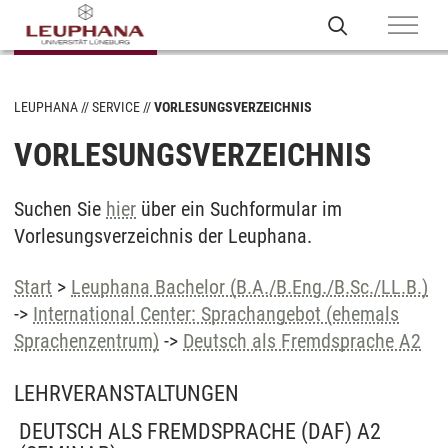
LEUPHANA
SERVICE
VORLESUNGSVERZEICHNIS
VORLESUNGSVERZEICHNIS
Suchen Sie
hier
über ein Suchformular im
Vorlesungsverzeichnis der Leuphana.
Start
>
Leuphana Bachelor (B.A./B.Eng./B.Sc./LL.B.)
->
International Center: Sprachangebot (ehemals
Sprachenzentrum)
->
Deutsch als Fremdsprache A2
LEHRVERANSTALTUNGEN
DEUTSCH ALS FREMDSPRACHE (DAF) A2