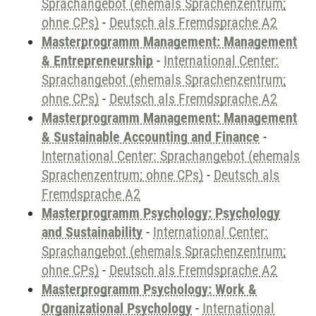
Sprachangebot (ehemals Sprachenzentrum;
ohne CPs)
-
Deutsch als Fremdsprache A2
Masterprogramm Management: Management
& Entrepreneurship
-
International Center:
Sprachangebot (ehemals Sprachenzentrum;
ohne CPs)
-
Deutsch als Fremdsprache A2
Masterprogramm Management: Management
& Sustainable Accounting and Finance
-
International Center: Sprachangebot (ehemals
Sprachenzentrum; ohne CPs)
-
Deutsch als
Fremdsprache A2
Masterprogramm Psychology: Psychology
and Sustainability
-
International Center:
Sprachangebot (ehemals Sprachenzentrum;
ohne CPs)
-
Deutsch als Fremdsprache A2
Masterprogramm Psychology: Work &
Organizational Psychology
-
International