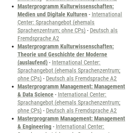
Masterprogramm Kulturwissenschaften:
Medien und Digitale Kulturen
-
International
Center: Sprachangebot (ehemals
Sprachenzentrum; ohne CPs)
-
Deutsch als
Fremdsprache A2
Masterprogramm Kulturwissenschaften:
Theorie und Geschichte der Moderne
(auslaufend)
-
International Center:
Sprachangebot (ehemals Sprachenzentrum;
ohne CPs)
-
Deutsch als Fremdsprache A2
Masterprogramm Management: Management
& Data Science
-
International Center:
Sprachangebot (ehemals Sprachenzentrum;
ohne CPs)
-
Deutsch als Fremdsprache A2
Masterprogramm Management: Management
& Engineering
-
International Center: