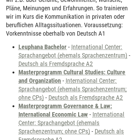
Pläne, Meinungen und Erfahrungen. So trainieren
wir im Kurs die Kommunikation in privaten oder
beruflichen Alltagssituationen. Voraussetzung:
Vorkenntnisse oberhalb von Deutsch A1
Leuphana Bachelor
-
International Center:
Sprachangebot (ehemals Sprachenzentrum)
-
Deutsch als Fremdsprache A2
Masterprogramm Cultural Studies: Culture
and Organization
-
International Center:
Sprachangebot (ehemals Sprachenzentrum;
ohne CPs)
-
Deutsch als Fremdsprache A2
Masterprogramm Governance & Law:
International Economic Law
-
International
Center: Sprachangebot (ehemals
Sprachenzentrum; ohne CPs)
-
Deutsch als
Fremdsprache A2