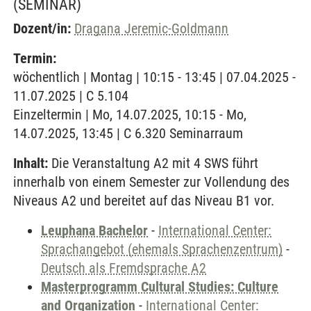
(SEMINAR)
Dozent/in:
Dragana Jeremic-Goldmann
Termin:
wöchentlich | Montag | 10:15 - 13:45 | 07.04.2025 -
11.07.2025 | C 5.104
Einzeltermin | Mo, 14.07.2025, 10:15 - Mo,
14.07.2025, 13:45 | C 6.320 Seminarraum
Inhalt:
Die Veranstaltung A2 mit 4 SWS führt
innerhalb von einem Semester zur Vollendung des
Niveaus A2 und bereitet auf das Niveau B1 vor.
Leuphana Bachelor
-
International Center:
Sprachangebot (ehemals Sprachenzentrum)
-
Deutsch als Fremdsprache A2
Masterprogramm Cultural Studies: Culture
and Organization
-
International Center: