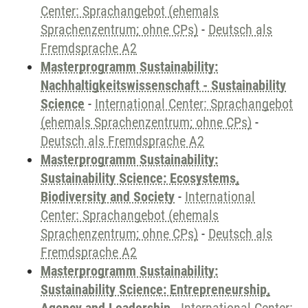
Center: Sprachangebot (ehemals
Sprachenzentrum; ohne CPs)
-
Deutsch als
Fremdsprache A2
Masterprogramm Sustainability:
Nachhaltigkeitswissenschaft - Sustainability
Science
-
International Center: Sprachangebot
(ehemals Sprachenzentrum; ohne CPs)
-
Deutsch als Fremdsprache A2
Masterprogramm Sustainability:
Sustainability Science: Ecosystems,
Biodiversity and Society
-
International
Center: Sprachangebot (ehemals
Sprachenzentrum; ohne CPs)
-
Deutsch als
Fremdsprache A2
Masterprogramm Sustainability:
Sustainability Science: Entrepreneurship,