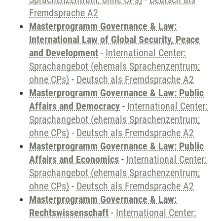
Fremdsprache A2
Masterprogramm Governance & Law:
International Law of Global Security, Peace
and Development
-
International Center:
Sprachangebot (ehemals Sprachenzentrum;
ohne CPs)
-
Deutsch als Fremdsprache A2
Masterprogramm Governance & Law: Public
Affairs and Democracy
-
International Center:
Sprachangebot (ehemals Sprachenzentrum;
ohne CPs)
-
Deutsch als Fremdsprache A2
Masterprogramm Governance & Law: Public
Affairs and Economics
-
International Center:
Sprachangebot (ehemals Sprachenzentrum;
ohne CPs)
-
Deutsch als Fremdsprache A2
Masterprogramm Governance & Law:
Rechtswissenschaft
-
International Center: