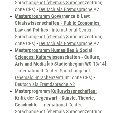
Sprachangebot (ehemals Sprachenzentrum;
ohne CPs)
-
Deutsch als Fremdsprache A2
Masterprogramm Governance & Law:
Staatswissenschaften - Public Economics,
Law and Politics
-
International Center:
Sprachangebot (ehemals Sprachenzentrum;
ohne CPs)
-
Deutsch als Fremdsprache A2
Masterprogramm Humanities & Social
Sciences: Kulturwissenschaften - Culture,
Arts and Media [ab Studienbeginn WS 13/14]
-
International Center: Sprachangebot
(ehemals Sprachenzentrum; ohne CPs)
-
Deutsch als Fremdsprache A2
Masterprogramm Kulturwissenschaften:
Kritik der Gegenwart - Künste, Theorie,
Geschichte
-
International Center:
Sprachangebot (ehemals Sprachenzentrum;