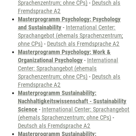
Sprachenzentrum; ohne CPs)
-
Deutsch als
Fremdsprache A2
Masterprogramm Psychology: Psychology
and Sustainability
-
International Center:
Sprachangebot (ehemals Sprachenzentrum;
ohne CPs)
-
Deutsch als Fremdsprache A2
Masterprogramm Psychology: Work &
Organizational Psychology
-
International
Center: Sprachangebot (ehemals
Sprachenzentrum; ohne CPs)
-
Deutsch als
Fremdsprache A2
Masterprogramm Sustainability:
Nachhaltigkeitswissenschaft - Sustainability
Science
-
International Center: Sprachangebot
(ehemals Sprachenzentrum; ohne CPs)
-
Deutsch als Fremdsprache A2
Masterprogramm Sustainability: