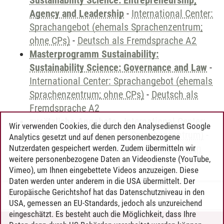
Sustainability Science: Entrepreneurship,
Agency and Leadership
-
International Center:
Sprachangebot (ehemals Sprachenzentrum;
ohne CPs)
-
Deutsch als Fremdsprache A2
Masterprogramm Sustainability:
Sustainability Science: Governance and Law
-
International Center: Sprachangebot (ehemals
Sprachenzentrum; ohne CPs)
-
Deutsch als
Fremdsprache A2
zusätzliche Angebote
-
International Center:
Wir verwenden Cookies, die durch den Analysedienst Google
Sprachangebot (ehemals Sprachenzentrum)
-
Analytics gesetzt und auf denen personenbezogene
Sprachangebot und Sonderveranstaltungen
Nutzerdaten gespeichert werden. Zudem übermitteln wir
weitere personenbezogene Daten an Videodienste (YouTube,
Vimeo), um Ihnen eingebettete Videos anzuzeigen. Diese
Daten werden unter anderem in die USA übermittelt. Der
Europäische Gerichtshof hat das Datenschutzniveau in den
Timo Leder
/
30.06.2024
USA, gemessen an EU-Standards, jedoch als unzureichend
eingeschätzt. Es besteht auch die Möglichkeit, dass Ihre