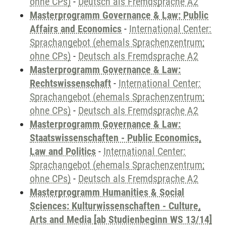
ohne CPs)
-
Deutsch als Fremdsprache A2
Masterprogramm Governance & Law: Public
Affairs and Economics
-
International Center:
Sprachangebot (ehemals Sprachenzentrum;
ohne CPs)
-
Deutsch als Fremdsprache A2
Masterprogramm Governance & Law:
Rechtswissenschaft
-
International Center:
Sprachangebot (ehemals Sprachenzentrum;
ohne CPs)
-
Deutsch als Fremdsprache A2
Masterprogramm Governance & Law:
Staatswissenschaften - Public Economics,
Law and Politics
-
International Center:
Sprachangebot (ehemals Sprachenzentrum;
ohne CPs)
-
Deutsch als Fremdsprache A2
Masterprogramm Humanities & Social
Sciences: Kulturwissenschaften - Culture,
Arts and Media [ab Studienbeginn WS 13/14]