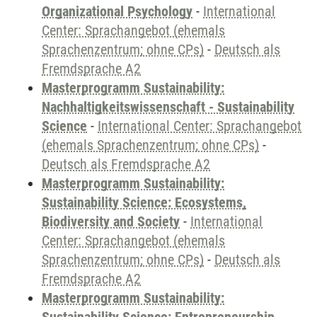
Organizational Psychology
-
International
Center: Sprachangebot (ehemals
Sprachenzentrum; ohne CPs)
-
Deutsch als
Fremdsprache A2
Masterprogramm Sustainability:
Nachhaltigkeitswissenschaft - Sustainability
Science
-
International Center: Sprachangebot
(ehemals Sprachenzentrum; ohne CPs)
-
Deutsch als Fremdsprache A2
Masterprogramm Sustainability:
Sustainability Science: Ecosystems,
Biodiversity and Society
-
International
Center: Sprachangebot (ehemals
Sprachenzentrum; ohne CPs)
-
Deutsch als
Fremdsprache A2
Masterprogramm Sustainability: