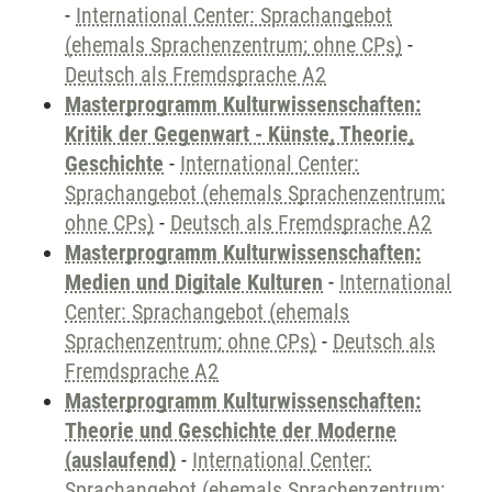
-
International Center: Sprachangebot
(ehemals Sprachenzentrum; ohne CPs)
-
Deutsch als Fremdsprache A2
Masterprogramm Kulturwissenschaften:
Kritik der Gegenwart - Künste, Theorie,
Geschichte
-
International Center:
Sprachangebot (ehemals Sprachenzentrum;
ohne CPs)
-
Deutsch als Fremdsprache A2
Masterprogramm Kulturwissenschaften:
Medien und Digitale Kulturen
-
International
Center: Sprachangebot (ehemals
Sprachenzentrum; ohne CPs)
-
Deutsch als
Fremdsprache A2
Masterprogramm Kulturwissenschaften:
Theorie und Geschichte der Moderne
(auslaufend)
-
International Center:
Sprachangebot (ehemals Sprachenzentrum;