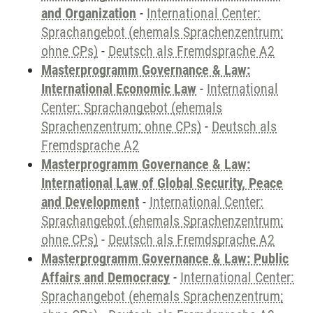
and Organization
-
International Center:
Sprachangebot (ehemals Sprachenzentrum;
ohne CPs)
-
Deutsch als Fremdsprache A2
Masterprogramm Governance & Law:
International Economic Law
-
International
Center: Sprachangebot (ehemals
Sprachenzentrum; ohne CPs)
-
Deutsch als
Fremdsprache A2
Masterprogramm Governance & Law:
International Law of Global Security, Peace
and Development
-
International Center:
Sprachangebot (ehemals Sprachenzentrum;
ohne CPs)
-
Deutsch als Fremdsprache A2
Masterprogramm Governance & Law: Public
Affairs and Democracy
-
International Center:
Sprachangebot (ehemals Sprachenzentrum;