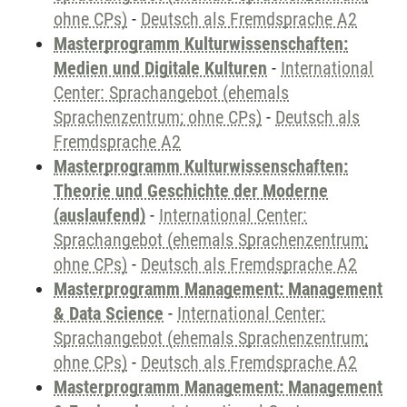
ohne CPs)
-
Deutsch als Fremdsprache A2
Masterprogramm Kulturwissenschaften:
Medien und Digitale Kulturen
-
International
Center: Sprachangebot (ehemals
Sprachenzentrum; ohne CPs)
-
Deutsch als
Fremdsprache A2
Masterprogramm Kulturwissenschaften:
Theorie und Geschichte der Moderne
(auslaufend)
-
International Center:
Sprachangebot (ehemals Sprachenzentrum;
ohne CPs)
-
Deutsch als Fremdsprache A2
Masterprogramm Management: Management
& Data Science
-
International Center:
Sprachangebot (ehemals Sprachenzentrum;
ohne CPs)
-
Deutsch als Fremdsprache A2
Masterprogramm Management: Management