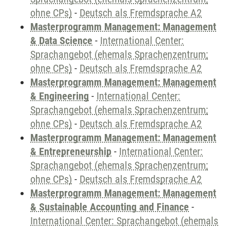
ohne CPs)
-
Deutsch als Fremdsprache A2
Masterprogramm Management: Management
& Data Science
-
International Center:
Sprachangebot (ehemals Sprachenzentrum;
ohne CPs)
-
Deutsch als Fremdsprache A2
Masterprogramm Management: Management
& Engineering
-
International Center:
Sprachangebot (ehemals Sprachenzentrum;
ohne CPs)
-
Deutsch als Fremdsprache A2
Masterprogramm Management: Management
& Entrepreneurship
-
International Center:
Sprachangebot (ehemals Sprachenzentrum;
ohne CPs)
-
Deutsch als Fremdsprache A2
Masterprogramm Management: Management
& Sustainable Accounting and Finance
-
International Center: Sprachangebot (ehemals