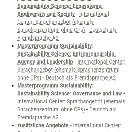
Sustainability Science: Ecosystems,
Biodiversity and Society
-
International
Center: Sprachangebot (ehemals
Sprachenzentrum; ohne CPs)
-
Deutsch als
Fremdsprache A2
Masterprogramm Sustainability:
Sustainability Science: Entrepreneurship,
Agency and Leadership
-
International Center:
Sprachangebot (ehemals Sprachenzentrum;
ohne CPs)
-
Deutsch als Fremdsprache A2
Masterprogramm Sustainability:
Sustainability Science: Governance and Law
-
International Center: Sprachangebot (ehemals
Sprachenzentrum; ohne CPs)
-
Deutsch als
Fremdsprache A2
zusätzliche Angebote
-
International Center: