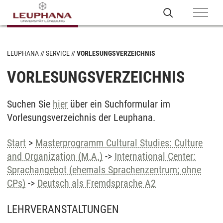
LEUPHANA
SERVICE
VORLESUNGSVERZEICHNIS
VORLESUNGSVERZEICHNIS
Suchen Sie
hier
über ein Suchformular im
Vorlesungsverzeichnis der Leuphana.
Start
>
Masterprogramm Cultural Studies: Culture
and Organization (M.A.)
->
International Center:
Sprachangebot (ehemals Sprachenzentrum; ohne
CPs)
->
Deutsch als Fremdsprache A2
LEHRVERANSTALTUNGEN