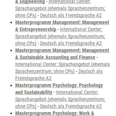
& Engineering
-
International Center:
Sprachangebot (ehemals Sprachenzentrum;
ohne CPs)
-
Deutsch als Fremdsprache A2
Masterprogramm Management: Management
& Entrepreneurship
-
International Center:
Sprachangebot (ehemals Sprachenzentrum;
ohne CPs)
-
Deutsch als Fremdsprache A2
Masterprogramm Management: Management
& Sustainable Accounting and Finance
-
International Center: Sprachangebot (ehemals
Sprachenzentrum; ohne CPs)
-
Deutsch als
Fremdsprache A2
Masterprogramm Psychology: Psychology
and Sustainability
-
International Center:
Sprachangebot (ehemals Sprachenzentrum;
ohne CPs)
-
Deutsch als Fremdsprache A2
Masterprogramm Psychology: Work &