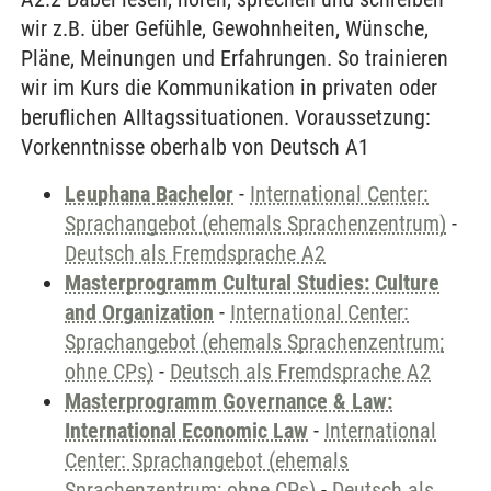
wir z.B. über Gefühle, Gewohnheiten, Wünsche,
Pläne, Meinungen und Erfahrungen. So trainieren
wir im Kurs die Kommunikation in privaten oder
beruflichen Alltagssituationen. Voraussetzung:
Vorkenntnisse oberhalb von Deutsch A1
Leuphana Bachelor
-
International Center:
Sprachangebot (ehemals Sprachenzentrum)
-
Deutsch als Fremdsprache A2
Masterprogramm Cultural Studies: Culture
and Organization
-
International Center:
Sprachangebot (ehemals Sprachenzentrum;
ohne CPs)
-
Deutsch als Fremdsprache A2
Masterprogramm Governance & Law:
International Economic Law
-
International
Center: Sprachangebot (ehemals
Sprachenzentrum; ohne CPs)
-
Deutsch als