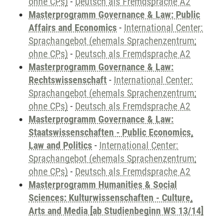
ohne CPs)
-
Deutsch als Fremdsprache A2
Masterprogramm Governance & Law: Public
Affairs and Economics
-
International Center:
Sprachangebot (ehemals Sprachenzentrum;
ohne CPs)
-
Deutsch als Fremdsprache A2
Masterprogramm Governance & Law:
Rechtswissenschaft
-
International Center:
Sprachangebot (ehemals Sprachenzentrum;
ohne CPs)
-
Deutsch als Fremdsprache A2
Masterprogramm Governance & Law:
Staatswissenschaften - Public Economics,
Law and Politics
-
International Center:
Sprachangebot (ehemals Sprachenzentrum;
ohne CPs)
-
Deutsch als Fremdsprache A2
Masterprogramm Humanities & Social
Sciences: Kulturwissenschaften - Culture,
Arts and Media [ab Studienbeginn WS 13/14]