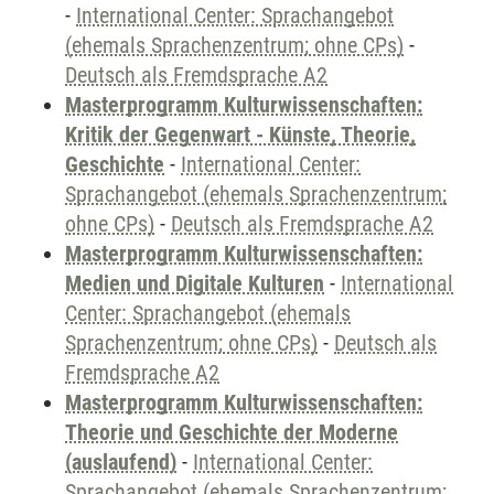
-
International Center: Sprachangebot
(ehemals Sprachenzentrum; ohne CPs)
-
Deutsch als Fremdsprache A2
Masterprogramm Kulturwissenschaften:
Kritik der Gegenwart - Künste, Theorie,
Geschichte
-
International Center:
Sprachangebot (ehemals Sprachenzentrum;
ohne CPs)
-
Deutsch als Fremdsprache A2
Masterprogramm Kulturwissenschaften:
Medien und Digitale Kulturen
-
International
Center: Sprachangebot (ehemals
Sprachenzentrum; ohne CPs)
-
Deutsch als
Fremdsprache A2
Masterprogramm Kulturwissenschaften:
Theorie und Geschichte der Moderne
(auslaufend)
-
International Center:
Sprachangebot (ehemals Sprachenzentrum;