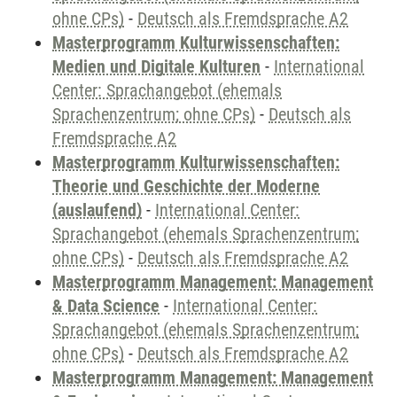
ohne CPs)
-
Deutsch als Fremdsprache A2
Masterprogramm Kulturwissenschaften:
Medien und Digitale Kulturen
-
International
Center: Sprachangebot (ehemals
Sprachenzentrum; ohne CPs)
-
Deutsch als
Fremdsprache A2
Masterprogramm Kulturwissenschaften:
Theorie und Geschichte der Moderne
(auslaufend)
-
International Center:
Sprachangebot (ehemals Sprachenzentrum;
ohne CPs)
-
Deutsch als Fremdsprache A2
Masterprogramm Management: Management
& Data Science
-
International Center:
Sprachangebot (ehemals Sprachenzentrum;
ohne CPs)
-
Deutsch als Fremdsprache A2
Masterprogramm Management: Management