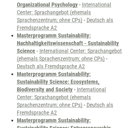
Organizational Psychology
-
International
Center: Sprachangebot (ehemals
Sprachenzentrum; ohne CPs)
-
Deutsch als
Fremdsprache A2
Masterprogramm Sustainability:
Nachhaltigkeitswissenschaft - Sustainability
Science
-
International Center: Sprachangebot
(ehemals Sprachenzentrum; ohne CPs)
-
Deutsch als Fremdsprache A2
Masterprogramm Sustainability:
Sustainability Science: Ecosystems,
Biodiversity and Society
-
International
Center: Sprachangebot (ehemals
Sprachenzentrum; ohne CPs)
-
Deutsch als
Fremdsprache A2
Masterprogramm Sustainability: