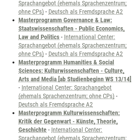
Sprachangebot (ehemals Sprachenzentrum;
ohne CPs)
-
Deutsch als Fremdsprache A2
Masterprogramm Governance & Law:
Staatswissenschaften - Public Economics,
Law and Politics
-
International Center:
Sprachangebot (ehemals Sprachenzentrum;
ohne CPs)
-
Deutsch als Fremdsprache A2
Masterprogramm Humanities & Social
Sciences: Kulturwissenschaften - Culture,
Arts and Media [ab Studienbeginn WS 13/14]
-
International Center: Sprachangebot
(ehemals Sprachenzentrum; ohne CPs)
-
Deutsch als Fremdsprache A2
Masterprogramm Kulturwissenschaften:
Kritik der Gegenwart - Künste, Theorie,
Geschichte
-
International Center:
Sprachangebot (ehemals Sprachenzentrum;