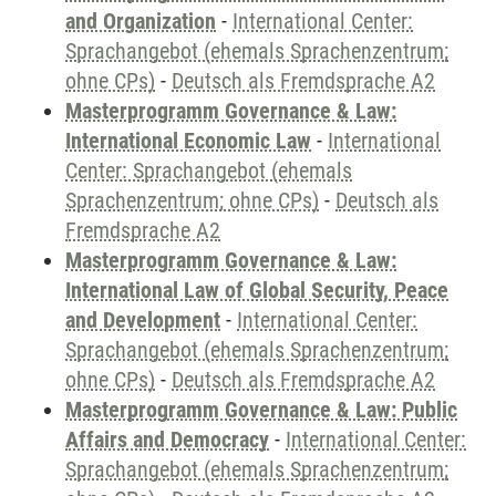
and Organization
-
International Center:
Sprachangebot (ehemals Sprachenzentrum;
ohne CPs)
-
Deutsch als Fremdsprache A2
Masterprogramm Governance & Law:
International Economic Law
-
International
Center: Sprachangebot (ehemals
Sprachenzentrum; ohne CPs)
-
Deutsch als
Fremdsprache A2
Masterprogramm Governance & Law:
International Law of Global Security, Peace
and Development
-
International Center:
Sprachangebot (ehemals Sprachenzentrum;
ohne CPs)
-
Deutsch als Fremdsprache A2
Masterprogramm Governance & Law: Public
Affairs and Democracy
-
International Center:
Sprachangebot (ehemals Sprachenzentrum;