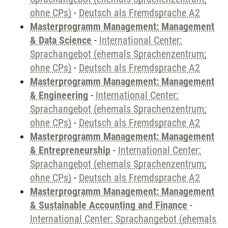
ohne CPs)
-
Deutsch als Fremdsprache A2
Masterprogramm Management: Management
& Data Science
-
International Center:
Sprachangebot (ehemals Sprachenzentrum;
ohne CPs)
-
Deutsch als Fremdsprache A2
Masterprogramm Management: Management
& Engineering
-
International Center:
Sprachangebot (ehemals Sprachenzentrum;
ohne CPs)
-
Deutsch als Fremdsprache A2
Masterprogramm Management: Management
& Entrepreneurship
-
International Center:
Sprachangebot (ehemals Sprachenzentrum;
ohne CPs)
-
Deutsch als Fremdsprache A2
Masterprogramm Management: Management
& Sustainable Accounting and Finance
-
International Center: Sprachangebot (ehemals