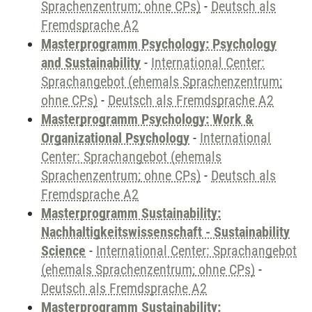
Sprachenzentrum; ohne CPs)
-
Deutsch als
Fremdsprache A2
Masterprogramm Psychology: Psychology
and Sustainability
-
International Center:
Sprachangebot (ehemals Sprachenzentrum;
ohne CPs)
-
Deutsch als Fremdsprache A2
Masterprogramm Psychology: Work &
Organizational Psychology
-
International
Center: Sprachangebot (ehemals
Sprachenzentrum; ohne CPs)
-
Deutsch als
Fremdsprache A2
Masterprogramm Sustainability:
Nachhaltigkeitswissenschaft - Sustainability
Science
-
International Center: Sprachangebot
(ehemals Sprachenzentrum; ohne CPs)
-
Deutsch als Fremdsprache A2
Masterprogramm Sustainability: