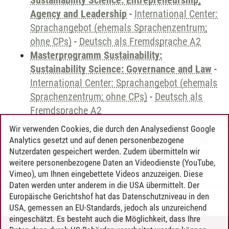
Sustainability Science: Entrepreneurship,
Agency and Leadership
-
International Center:
Sprachangebot (ehemals Sprachenzentrum;
ohne CPs)
-
Deutsch als Fremdsprache A2
Masterprogramm Sustainability:
Sustainability Science: Governance and Law
-
International Center: Sprachangebot (ehemals
Sprachenzentrum; ohne CPs)
-
Deutsch als
Fremdsprache A2
zusätzliche Angebote
-
International Center:
Wir verwenden Cookies, die durch den Analysedienst Google
Sprachangebot (ehemals Sprachenzentrum)
-
Analytics gesetzt und auf denen personenbezogene
Sprachangebot und Sonderveranstaltungen
Nutzerdaten gespeichert werden. Zudem übermitteln wir
weitere personenbezogene Daten an Videodienste (YouTube,
Vimeo), um Ihnen eingebettete Videos anzuzeigen. Diese
Daten werden unter anderem in die USA übermittelt. Der
Europäische Gerichtshof hat das Datenschutzniveau in den
Timo Leder
/
30.06.2024
USA, gemessen an EU-Standards, jedoch als unzureichend
eingeschätzt. Es besteht auch die Möglichkeit, dass Ihre