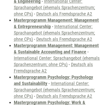
& Engineering
-
International Center:
Sprachangebot (ehemals Sprachenzentrum;
ohne CPs)
-
Deutsch als Fremdsprache A2
Masterprogramm Management: Management
& Entrepreneurship
-
International Center:
Sprachangebot (ehemals Sprachenzentrum;
ohne CPs)
-
Deutsch als Fremdsprache A2
Masterprogramm Management: Management
& Sustainable Accounting and Finance
-
International Center: Sprachangebot (ehemals
Sprachenzentrum; ohne CPs)
-
Deutsch als
Fremdsprache A2
Masterprogramm Psychology: Psychology
and Sustainability
-
International Center:
Sprachangebot (ehemals Sprachenzentrum;
ohne CPs)
-
Deutsch als Fremdsprache A2
Masterprogramm Psychology: Work &