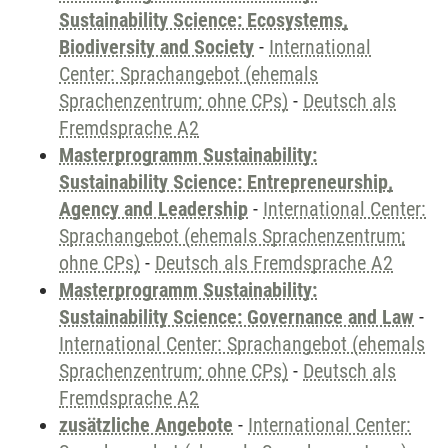
Sustainability Science: Ecosystems,
Biodiversity and Society
-
International
Center: Sprachangebot (ehemals
Sprachenzentrum; ohne CPs)
-
Deutsch als
Fremdsprache A2
Masterprogramm Sustainability:
Sustainability Science: Entrepreneurship,
Agency and Leadership
-
International Center:
Sprachangebot (ehemals Sprachenzentrum;
ohne CPs)
-
Deutsch als Fremdsprache A2
Masterprogramm Sustainability:
Sustainability Science: Governance and Law
-
International Center: Sprachangebot (ehemals
Sprachenzentrum; ohne CPs)
-
Deutsch als
Fremdsprache A2
zusätzliche Angebote
-
International Center: