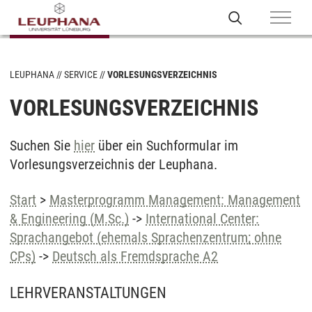
LEUPHANA
SERVICE
VORLESUNGSVERZEICHNIS
VORLESUNGSVERZEICHNIS
Suchen Sie
hier
über ein Suchformular im
Vorlesungsverzeichnis der Leuphana.
Start
>
Masterprogramm Management: Management
& Engineering (M.Sc.)
->
International Center:
Sprachangebot (ehemals Sprachenzentrum; ohne
CPs)
->
Deutsch als Fremdsprache A2
LEHRVERANSTALTUNGEN