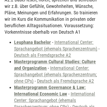
wir z.B. über Gefühle, Gewohnheiten, Wünsche,
Pläne, Meinungen und Erfahrungen. So trainieren
wir im Kurs die Kommunikation in privaten oder
beruflichen Alltagssituationen. Voraussetzung:
Vorkenntnisse oberhalb von Deutsch A1
Leuphana Bachelor
-
International Center:
Sprachangebot (ehemals Sprachenzentrum)
-
Deutsch als Fremdsprache A2
Masterprogramm Cultural Studies: Culture
and Organization
-
International Center:
Sprachangebot (ehemals Sprachenzentrum;
ohne CPs)
-
Deutsch als Fremdsprache A2
Masterprogramm Governance & Law:
International Economic Law
-
International
Center: Sprachangebot (ehemals
Sprachenzentrum; ohne CPs)
-
Deutsch als