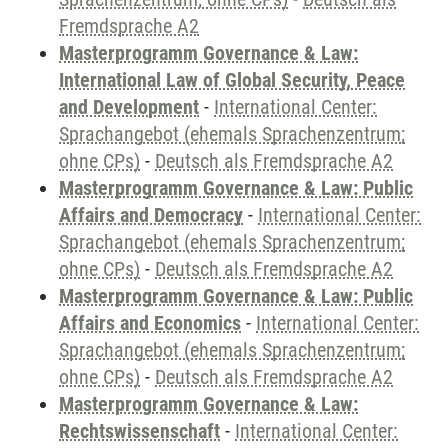
Fremdsprache A2
Masterprogramm Governance & Law:
International Law of Global Security, Peace
and Development
-
International Center:
Sprachangebot (ehemals Sprachenzentrum;
ohne CPs)
-
Deutsch als Fremdsprache A2
Masterprogramm Governance & Law: Public
Affairs and Democracy
-
International Center:
Sprachangebot (ehemals Sprachenzentrum;
ohne CPs)
-
Deutsch als Fremdsprache A2
Masterprogramm Governance & Law: Public
Affairs and Economics
-
International Center:
Sprachangebot (ehemals Sprachenzentrum;
ohne CPs)
-
Deutsch als Fremdsprache A2
Masterprogramm Governance & Law:
Rechtswissenschaft
-
International Center: