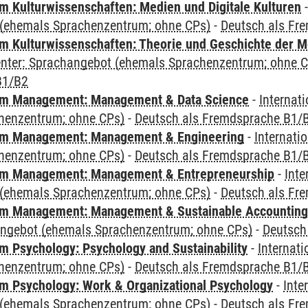
 Kulturwissenschaften: Medien und Digitale Kulturen
(ehemals Sprachenzentrum; ohne CPs)
-
Deutsch als Fr
 Kulturwissenschaften: Theorie und Geschichte der M
Center: Sprachangebot (ehemals Sprachenzentrum; ohne 
B1/B2
m Management: Management & Data Science
-
Internat
henzentrum; ohne CPs)
-
Deutsch als Fremdsprache B1/
m Management: Management & Engineering
-
Internati
henzentrum; ohne CPs)
-
Deutsch als Fremdsprache B1/
m Management: Management & Entrepreneurship
-
Inte
(ehemals Sprachenzentrum; ohne CPs)
-
Deutsch als Fr
m Management: Management & Sustainable Accounting
angebot (ehemals Sprachenzentrum; ohne CPs)
-
Deutsch
 Psychology: Psychology and Sustainability
-
Internat
henzentrum; ohne CPs)
-
Deutsch als Fremdsprache B1/
 Psychology: Work & Organizational Psychology
-
Inte
(ehemals Sprachenzentrum; ohne CPs)
-
Deutsch als Fr