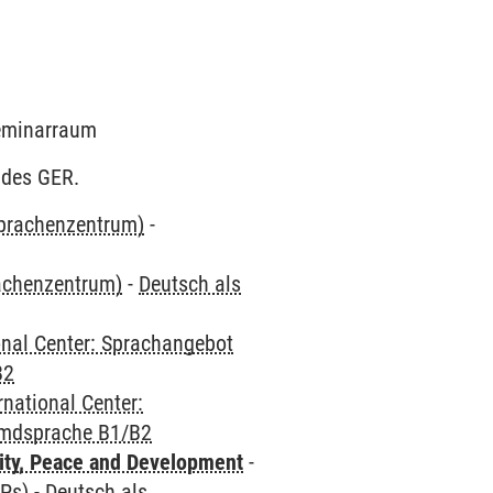
Seminarraum
 des GER.
Sprachenzentrum)
-
rachenzentrum)
-
Deutsch als
onal Center: Sprachangebot
B2
rnational Center:
emdsprache B1/B2
ity, Peace and Development
-
CPs)
-
Deutsch als