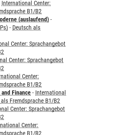
-
International Center:
emdsprache B1/B2
oderne (auslaufend)
-
CPs)
-
Deutsch als
ional Center: Sprachangebot
B2
onal Center: Sprachangebot
B2
rnational Center:
emdsprache B1/B2
 and Finance
-
International
 als Fremdsprache B1/B2
ional Center: Sprachangebot
B2
rnational Center:
emdsprache B1/B2