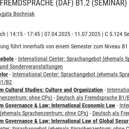
FREMDSPRACHE (DAF) B1.2
(SEMINAR)
Agata Bochniak
ch | 14:15 - 17:45 | 07.04.2025 - 11.07.2025 | C 5.124 
tung führt innerhalb von einem Semester zum Niveau B1
gebote
-
International Center: Sprachangebot (ehemals 
und Sonderveranstaltungen
elor
-
International Center: Sprachangebot (ehemals Sp
B1/B2
 Cultural Studies: Culture and Organization
-
Internati
henzentrum; ohne CPs)
-
Deutsch als Fremdsprache B1/
 Governance & Law: International Economic Law
-
Inte
(ehemals Sprachenzentrum; ohne CPs)
-
Deutsch als Fr
 Governance & Law: International Law of Global Secur
Center: Sprachangebot (ehemals Sprachenzentrum; ohne 