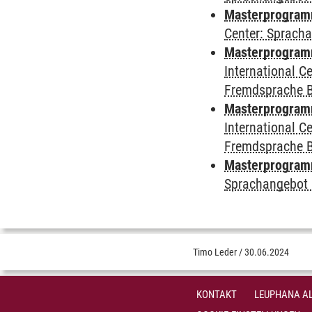
Masterprogramm 
Center: Sprach
Masterprogramm 
International 
Fremdsprache 
Masterprogramm
International 
Fremdsprache 
Masterprogramm
Sprachangebot 
Timo Leder
/
30.06.2024
KONTAKT
LEUPHANA AL