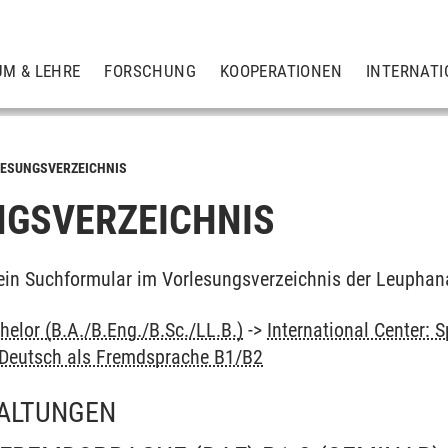
UM & LEHRE
FORSCHUNG
KOOPERATIONEN
INTERNATI
ESUNGSVERZEICHNIS
GSVERZEICHNIS
ein Suchformular im Vorlesungsverzeichnis der Leuphan
elor (B.A./B.Eng./B.Sc./LL.B.)
->
International Center:
Deutsch als Fremdsprache B1/B2
ALTUNGEN