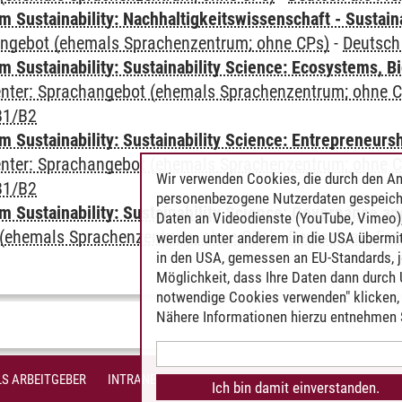
Sustainability: Nachhaltigkeitswissenschaft - Sustaina
angebot (ehemals Sprachenzentrum; ohne CPs)
-
Deutsch
Sustainability: Sustainability Science: Ecosystems, Bi
Center: Sprachangebot (ehemals Sprachenzentrum; ohne 
B1/B2
 Sustainability: Sustainability Science: Entrepreneurs
Center: Sprachangebot (ehemals Sprachenzentrum; ohne 
Wir verwenden Cookies, die durch den An
B1/B2
personenbezogene Nutzerdaten gespeich
 Sustainability: Sustainability Science: Governance a
Daten an Videodienste (YouTube, Vimeo),
(ehemals Sprachenzentrum; ohne CPs)
-
Deutsch als Fr
werden unter anderem in die USA übermit
in den USA, gemessen an EU-Standards, j
Möglichkeit, dass Ihre Daten dann durch
notwendige Cookies verwenden" klicken, f
Nähere Informationen hierzu entnehmen S
S ARBEITGEBER
INTRANET
IMPRESSUM
DATENSCHUTZ
BARR
Ich bin damit einverstanden.