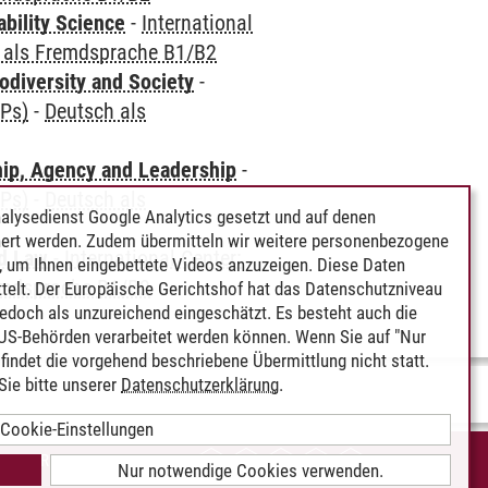
bility Science
-
International
 als Fremdsprache B1/B2
odiversity and Society
-
CPs)
-
Deutsch als
hip, Agency and Leadership
-
CPs)
-
Deutsch als
alysedienst Google Analytics gesetzt und auf denen
ert werden. Zudem übermitteln wir weitere personenbezogene
nd Law
-
International Center:
 um Ihnen eingebettete Videos anzuzeigen. Diese Daten
emdsprache B1/B2
telt. Der Europäische Gerichtshof hat das Datenschutzniveau
edoch als unzureichend eingeschätzt. Es besteht auch die
 US-Behörden verarbeitet werden können. Wenn Sie auf "Nur
indet die vorgehend beschriebene Übermittlung nicht statt.
ie bitte unserer
Datenschutzerklärung
.
Cookie-Einstellungen
IEREFREIHEIT
Nur notwendige Cookies verwenden.