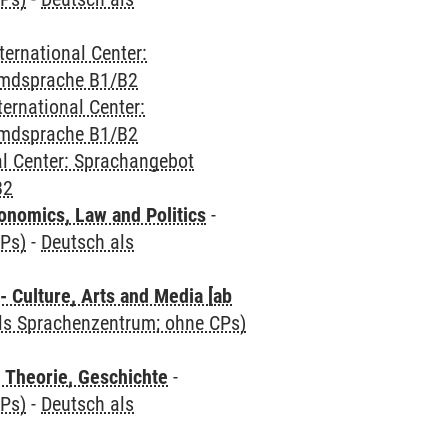
ternational Center:
emdsprache B1/B2
ternational Center:
emdsprache B1/B2
al Center: Sprachangebot
B2
nomics, Law and Politics
-
CPs)
-
Deutsch als
 Culture, Arts and Media [ab
als Sprachenzentrum; ohne CPs)
 Theorie, Geschichte
-
CPs)
-
Deutsch als