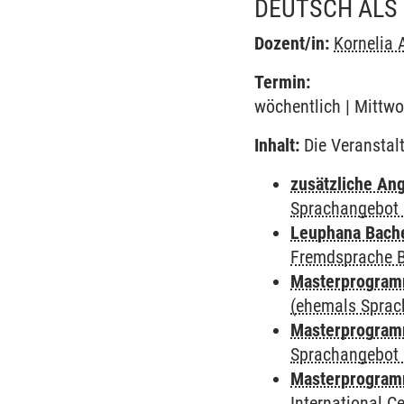
DEUTSCH ALS 
Dozent/in:
Kornelia 
Termin:
wöchentlich | Mittwo
Inhalt:
Die Veranstal
zusätzliche An
Sprachangebot 
Leuphana Bach
Fremdsprache 
Masterprogramm
(ehemals Sprac
Masterprogramm
Sprachangebot 
Masterprogramm
International 