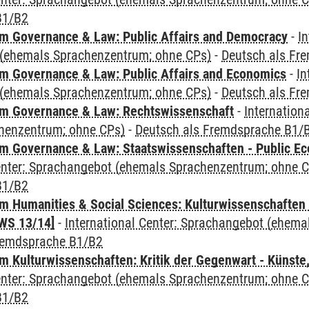
B1/B2
 Governance & Law: Public Affairs and Democracy
-
In
(ehemals Sprachenzentrum; ohne CPs)
-
Deutsch als Fr
 Governance & Law: Public Affairs and Economics
-
In
(ehemals Sprachenzentrum; ohne CPs)
-
Deutsch als Fr
m Governance & Law: Rechtswissenschaft
-
Internation
henzentrum; ohne CPs)
-
Deutsch als Fremdsprache B1/
 Governance & Law: Staatswissenschaften - Public Eco
Center: Sprachangebot (ehemals Sprachenzentrum; ohne 
B1/B2
 Humanities & Social Sciences: Kulturwissenschaften -
WS 13/14]
-
International Center: Sprachangebot (ehem
remdsprache B1/B2
 Kulturwissenschaften: Kritik der Gegenwart - Künste,
Center: Sprachangebot (ehemals Sprachenzentrum; ohne 
B1/B2