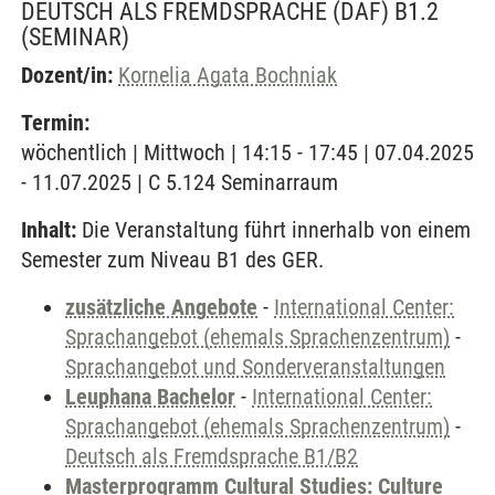
DEUTSCH ALS FREMDSPRACHE (DAF) B1.2
(SEMINAR)
Dozent/in:
Kornelia Agata Bochniak
Termin:
wöchentlich | Mittwoch | 14:15 - 17:45 | 07.04.2025
- 11.07.2025 | C 5.124 Seminarraum
Inhalt:
Die Veranstaltung führt innerhalb von einem
Semester zum Niveau B1 des GER.
zusätzliche Angebote
-
International Center:
Sprachangebot (ehemals Sprachenzentrum)
-
Sprachangebot und Sonderveranstaltungen
Leuphana Bachelor
-
International Center:
Sprachangebot (ehemals Sprachenzentrum)
-
Deutsch als Fremdsprache B1/B2
Masterprogramm Cultural Studies: Culture