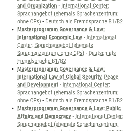
and Organization
-
International Center:
Sprachangebot (ehemals Sprachenzentrum;
ohne CPs)
-
Deutsch als Fremdsprache B1/B2
Masterprogramm Governance & Law:
International Economic Law
-
International
Center: Sprachangebot (ehemals
Sprachenzentrum; ohne CPs)
-
Deutsch als
Fremdsprache B1/B2
Masterprogramm Governance & Law:
International Law of Global Security, Peace
and Development
-
International Center:
Sprachangebot (ehemals Sprachenzentrum;
ohne CPs)
-
Deutsch als Fremdsprache B1/B2
Masterprogramm Governance & Law: Public
Affairs and Democracy
-
International Center:
Sprachangebot (ehemals Sprachenzentrum;