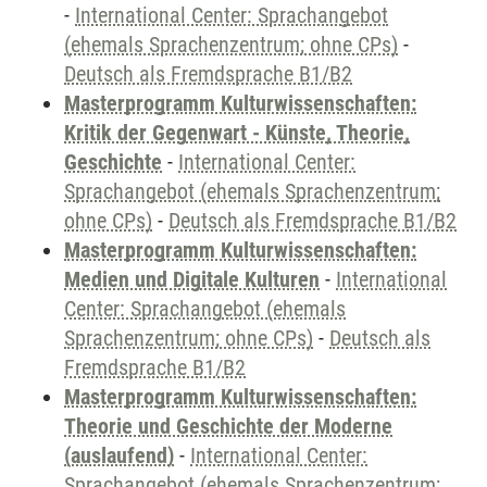
-
International Center: Sprachangebot
(ehemals Sprachenzentrum; ohne CPs)
-
Deutsch als Fremdsprache B1/B2
Masterprogramm Kulturwissenschaften:
Kritik der Gegenwart - Künste, Theorie,
Geschichte
-
International Center:
Sprachangebot (ehemals Sprachenzentrum;
ohne CPs)
-
Deutsch als Fremdsprache B1/B2
Masterprogramm Kulturwissenschaften:
Medien und Digitale Kulturen
-
International
Center: Sprachangebot (ehemals
Sprachenzentrum; ohne CPs)
-
Deutsch als
Fremdsprache B1/B2
Masterprogramm Kulturwissenschaften:
Theorie und Geschichte der Moderne
(auslaufend)
-
International Center:
Sprachangebot (ehemals Sprachenzentrum;