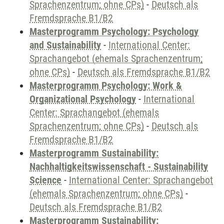
Sprachenzentrum; ohne CPs)
-
Deutsch als
Fremdsprache B1/B2
Masterprogramm Psychology: Psychology
and Sustainability
-
International Center:
Sprachangebot (ehemals Sprachenzentrum;
ohne CPs)
-
Deutsch als Fremdsprache B1/B2
Masterprogramm Psychology: Work &
Organizational Psychology
-
International
Center: Sprachangebot (ehemals
Sprachenzentrum; ohne CPs)
-
Deutsch als
Fremdsprache B1/B2
Masterprogramm Sustainability:
Nachhaltigkeitswissenschaft - Sustainability
Science
-
International Center: Sprachangebot
(ehemals Sprachenzentrum; ohne CPs)
-
Deutsch als Fremdsprache B1/B2
Masterprogramm Sustainability: