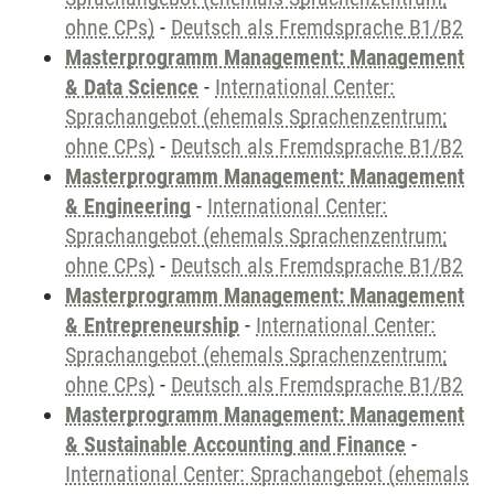
ohne CPs)
-
Deutsch als Fremdsprache B1/B2
Masterprogramm Management: Management
& Data Science
-
International Center:
Sprachangebot (ehemals Sprachenzentrum;
ohne CPs)
-
Deutsch als Fremdsprache B1/B2
Masterprogramm Management: Management
& Engineering
-
International Center:
Sprachangebot (ehemals Sprachenzentrum;
ohne CPs)
-
Deutsch als Fremdsprache B1/B2
Masterprogramm Management: Management
& Entrepreneurship
-
International Center:
Sprachangebot (ehemals Sprachenzentrum;
ohne CPs)
-
Deutsch als Fremdsprache B1/B2
Masterprogramm Management: Management
& Sustainable Accounting and Finance
-
International Center: Sprachangebot (ehemals