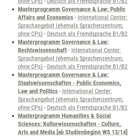
ohne CPs)
-
Deutsch als Fremdsprache B1/B2
Masterprogramm Governance & Law: Public
Affairs and Economics
-
International Center:
Sprachangebot (ehemals Sprachenzentrum;
ohne CPs)
-
Deutsch als Fremdsprache B1/B2
Masterprogramm Governance & Law:
Rechtswissenschaft
-
International Center:
Sprachangebot (ehemals Sprachenzentrum;
ohne CPs)
-
Deutsch als Fremdsprache B1/B2
Masterprogramm Governance & Law:
Staatswissenschaften - Public Economics,
Law and Politics
-
International Center:
Sprachangebot (ehemals Sprachenzentrum;
ohne CPs)
-
Deutsch als Fremdsprache B1/B2
Masterprogramm Humanities & Social
Sciences: Kulturwissenschaften - Culture,
Arts and Media [ab Studienbeginn WS 13/14]