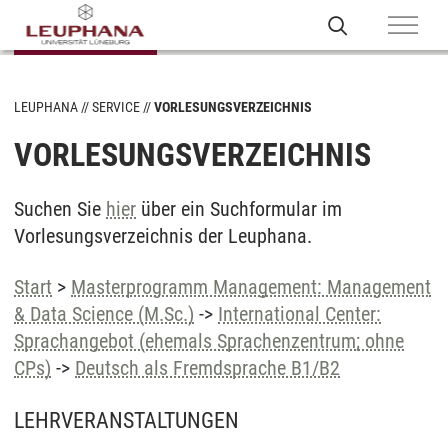
LEUPHANA
SERVICE
VORLESUNGSVERZEICHNIS
VORLESUNGSVERZEICHNIS
Suchen Sie
hier
über ein Suchformular im
Vorlesungsverzeichnis der Leuphana.
Start
>
Masterprogramm Management: Management
& Data Science (M.Sc.)
->
International Center:
Sprachangebot (ehemals Sprachenzentrum; ohne
CPs)
->
Deutsch als Fremdsprache B1/B2
LEHRVERANSTALTUNGEN