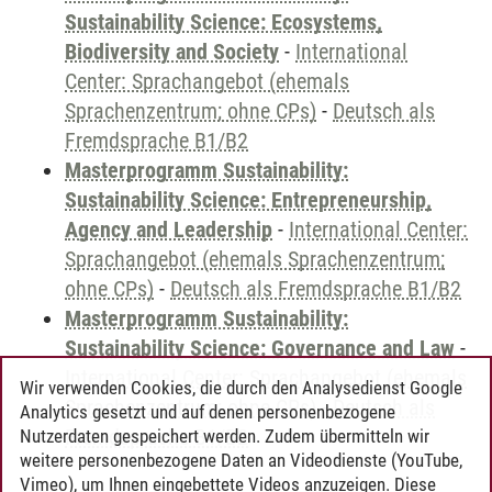
Sustainability Science: Ecosystems,
Biodiversity and Society
-
International
Center: Sprachangebot (ehemals
Sprachenzentrum; ohne CPs)
-
Deutsch als
Fremdsprache B1/B2
Masterprogramm Sustainability:
Sustainability Science: Entrepreneurship,
Agency and Leadership
-
International Center:
Sprachangebot (ehemals Sprachenzentrum;
ohne CPs)
-
Deutsch als Fremdsprache B1/B2
Masterprogramm Sustainability:
Sustainability Science: Governance and Law
-
International Center: Sprachangebot (ehemals
Wir verwenden Cookies, die durch den Analysedienst Google
Sprachenzentrum; ohne CPs)
-
Deutsch als
Analytics gesetzt und auf denen personenbezogene
Fremdsprache B1/B2
Nutzerdaten gespeichert werden. Zudem übermitteln wir
weitere personenbezogene Daten an Videodienste (YouTube,
Vimeo), um Ihnen eingebettete Videos anzuzeigen. Diese