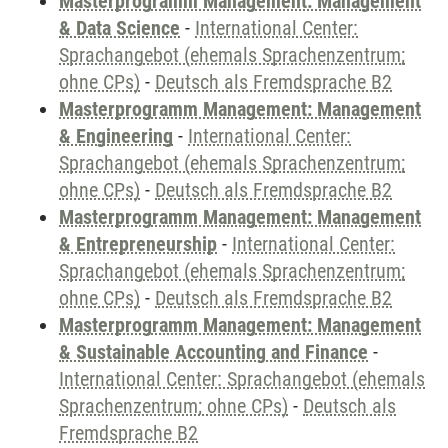
Masterprogramm Management: Management
& Data Science
-
International Center:
Sprachangebot (ehemals Sprachenzentrum;
ohne CPs)
-
Deutsch als Fremdsprache B2
Masterprogramm Management: Management
& Engineering
-
International Center:
Sprachangebot (ehemals Sprachenzentrum;
ohne CPs)
-
Deutsch als Fremdsprache B2
Masterprogramm Management: Management
& Entrepreneurship
-
International Center:
Sprachangebot (ehemals Sprachenzentrum;
ohne CPs)
-
Deutsch als Fremdsprache B2
Masterprogramm Management: Management
& Sustainable Accounting and Finance
-
International Center: Sprachangebot (ehemals
Sprachenzentrum; ohne CPs)
-
Deutsch als
Fremdsprache B2