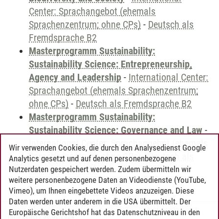
Center: Sprachangebot (ehemals
Sprachenzentrum; ohne CPs)
-
Deutsch als
Fremdsprache B2
Masterprogramm Sustainability:
Sustainability Science: Entrepreneurship,
Agency and Leadership
-
International Center:
Sprachangebot (ehemals Sprachenzentrum;
ohne CPs)
-
Deutsch als Fremdsprache B2
Masterprogramm Sustainability:
Sustainability Science: Governance and Law
-
International Center: Sprachangebot (ehemals
Wir verwenden Cookies, die durch den Analysedienst Google
Sprachenzentrum; ohne CPs)
-
Deutsch als
Analytics gesetzt und auf denen personenbezogene
Fremdsprache B2
Nutzerdaten gespeichert werden. Zudem übermitteln wir
weitere personenbezogene Daten an Videodienste (YouTube,
Vimeo), um Ihnen eingebettete Videos anzuzeigen. Diese
Daten werden unter anderem in die USA übermittelt. Der
Europäische Gerichtshof hat das Datenschutzniveau in den
Timo Leder
/
30.06.2024