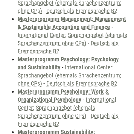
Sprachangebot (ehemals Sprachenzentrum;
ohne CPs)
-
Deutsch als Fremdsprache B2
Masterprogramm Management: Management
& Sustainable Accounting and Finance
-
International Center: Sprachangebot (ehemals
Sprachenzentrum; ohne CPs)
-
Deutsch als
Fremdsprache B2
Masterprogramm Psychology: Psychology
and Sustainability
-
International Center:
Sprachangebot (ehemals Sprachenzentrum;
ohne CPs)
-
Deutsch als Fremdsprache B2
Masterprogramm Psychology: Work &
Organizational Psychology
-
International
Center: Sprachangebot (ehemals
Sprachenzentrum; ohne CPs)
-
Deutsch als
Fremdsprache B2
Masterprogramm Sustainability: