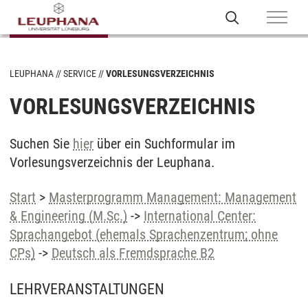
LEUPHANA
SERVICE
VORLESUNGSVERZEICHNIS
VORLESUNGSVERZEICHNIS
Suchen Sie
hier
über ein Suchformular im
Vorlesungsverzeichnis der Leuphana.
Start
>
Masterprogramm Management: Management
& Engineering (M.Sc.)
->
International Center:
Sprachangebot (ehemals Sprachenzentrum; ohne
CPs)
->
Deutsch als Fremdsprache B2
LEHRVERANSTALTUNGEN