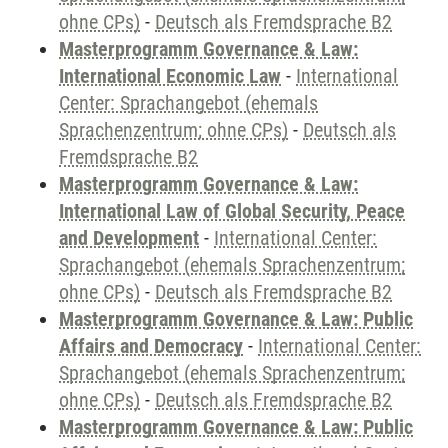
ohne CPs)
-
Deutsch als Fremdsprache B2
Masterprogramm Governance & Law:
International Economic Law
-
International
Center: Sprachangebot (ehemals
Sprachenzentrum; ohne CPs)
-
Deutsch als
Fremdsprache B2
Masterprogramm Governance & Law:
International Law of Global Security, Peace
and Development
-
International Center:
Sprachangebot (ehemals Sprachenzentrum;
ohne CPs)
-
Deutsch als Fremdsprache B2
Masterprogramm Governance & Law: Public
Affairs and Democracy
-
International Center:
Sprachangebot (ehemals Sprachenzentrum;
ohne CPs)
-
Deutsch als Fremdsprache B2
Masterprogramm Governance & Law: Public