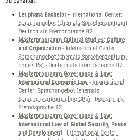
zu behalten.
Leuphana Bachelor
-
International Center:
Sprachangebot (ehemals Sprachenzentrum)
-
Deutsch als Fremdsprache B2
Masterprogramm Cultural Studies: Culture
and Organization
-
International Center:
Sprachangebot (ehemals Sprachenzentrum;
ohne CPs)
-
Deutsch als Fremdsprache B2
Masterprogramm Governance & Law:
International Economic Law
-
International
Center: Sprachangebot (ehemals
Sprachenzentrum; ohne CPs)
-
Deutsch als
Fremdsprache B2
Masterprogramm Governance & Law:
International Law of Global Security, Peace
and Development
-
International Center: