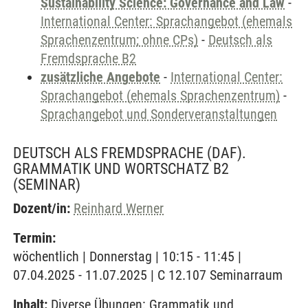
Sustainability Science: Governance and Law
-
International Center: Sprachangebot (ehemals
Sprachenzentrum; ohne CPs)
-
Deutsch als
Fremdsprache B2
zusätzliche Angebote
-
International Center:
Sprachangebot (ehemals Sprachenzentrum)
-
Sprachangebot und Sonderveranstaltungen
DEUTSCH ALS FREMDSPRACHE (DAF).
GRAMMATIK UND WORTSCHATZ B2
(SEMINAR)
Dozent/in:
Reinhard Werner
Termin:
wöchentlich | Donnerstag | 10:15 - 11:45 |
07.04.2025 - 11.07.2025 | C 12.107 Seminarraum
Inhalt:
Diverse Übungen: Grammatik und