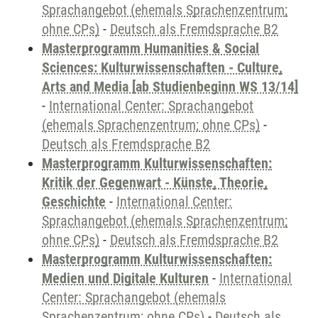
Sprachangebot (ehemals Sprachenzentrum;
ohne CPs)
-
Deutsch als Fremdsprache B2
Masterprogramm Humanities & Social
Sciences: Kulturwissenschaften - Culture,
Arts and Media [ab Studienbeginn WS 13/14]
-
International Center: Sprachangebot
(ehemals Sprachenzentrum; ohne CPs)
-
Deutsch als Fremdsprache B2
Masterprogramm Kulturwissenschaften:
Kritik der Gegenwart - Künste, Theorie,
Geschichte
-
International Center:
Sprachangebot (ehemals Sprachenzentrum;
ohne CPs)
-
Deutsch als Fremdsprache B2
Masterprogramm Kulturwissenschaften:
Medien und Digitale Kulturen
-
International
Center: Sprachangebot (ehemals
Sprachenzentrum; ohne CPs)
-
Deutsch als