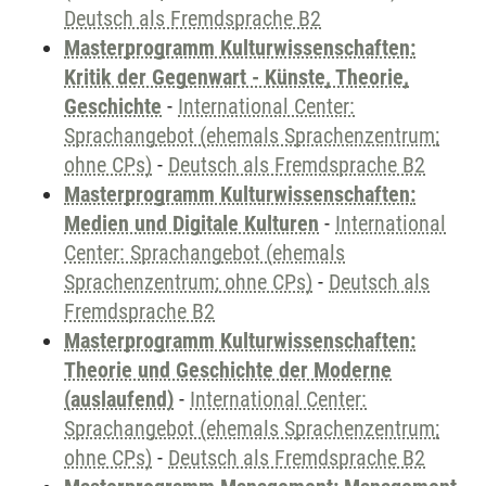
Deutsch als Fremdsprache B2
Masterprogramm Kulturwissenschaften:
Kritik der Gegenwart - Künste, Theorie,
Geschichte
-
International Center:
Sprachangebot (ehemals Sprachenzentrum;
ohne CPs)
-
Deutsch als Fremdsprache B2
Masterprogramm Kulturwissenschaften:
Medien und Digitale Kulturen
-
International
Center: Sprachangebot (ehemals
Sprachenzentrum; ohne CPs)
-
Deutsch als
Fremdsprache B2
Masterprogramm Kulturwissenschaften:
Theorie und Geschichte der Moderne
(auslaufend)
-
International Center:
Sprachangebot (ehemals Sprachenzentrum;
ohne CPs)
-
Deutsch als Fremdsprache B2