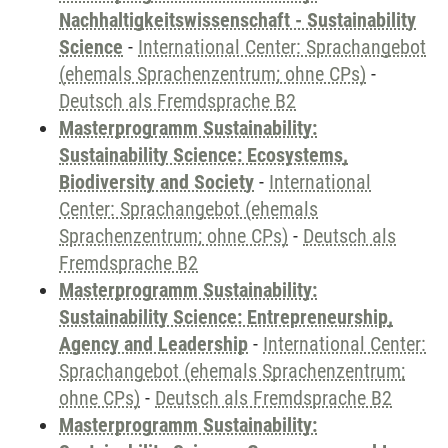
Nachhaltigkeitswissenschaft - Sustainability
Science
-
International Center: Sprachangebot
(ehemals Sprachenzentrum; ohne CPs)
-
Deutsch als Fremdsprache B2
Masterprogramm Sustainability:
Sustainability Science: Ecosystems,
Biodiversity and Society
-
International
Center: Sprachangebot (ehemals
Sprachenzentrum; ohne CPs)
-
Deutsch als
Fremdsprache B2
Masterprogramm Sustainability:
Sustainability Science: Entrepreneurship,
Agency and Leadership
-
International Center:
Sprachangebot (ehemals Sprachenzentrum;
ohne CPs)
-
Deutsch als Fremdsprache B2
Masterprogramm Sustainability: