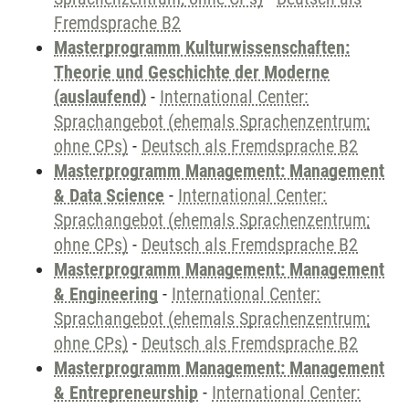
Fremdsprache B2
Masterprogramm Kulturwissenschaften:
Theorie und Geschichte der Moderne
(auslaufend)
-
International Center:
Sprachangebot (ehemals Sprachenzentrum;
ohne CPs)
-
Deutsch als Fremdsprache B2
Masterprogramm Management: Management
& Data Science
-
International Center:
Sprachangebot (ehemals Sprachenzentrum;
ohne CPs)
-
Deutsch als Fremdsprache B2
Masterprogramm Management: Management
& Engineering
-
International Center:
Sprachangebot (ehemals Sprachenzentrum;
ohne CPs)
-
Deutsch als Fremdsprache B2
Masterprogramm Management: Management
& Entrepreneurship
-
International Center: