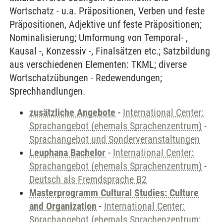
Wortschatz - u.a. Präpositionen, Verben und feste
Präpositionen, Adjektive unf feste Präpositionen;
Nominalisierung; Umformung von Temporal- ,
Kausal -, Konzessiv -, Finalsätzen etc.; Satzbildung
aus verschiedenen Elementen: TKML; diverse
Wortschatzübungen - Redewendungen;
Sprechhandlungen.
zusätzliche Angebote
-
International Center:
Sprachangebot (ehemals Sprachenzentrum)
-
Sprachangebot und Sonderveranstaltungen
Leuphana Bachelor
-
International Center:
Sprachangebot (ehemals Sprachenzentrum)
-
Deutsch als Fremdsprache B2
Masterprogramm Cultural Studies: Culture
and Organization
-
International Center:
Sprachangebot (ehemals Sprachenzentrum;