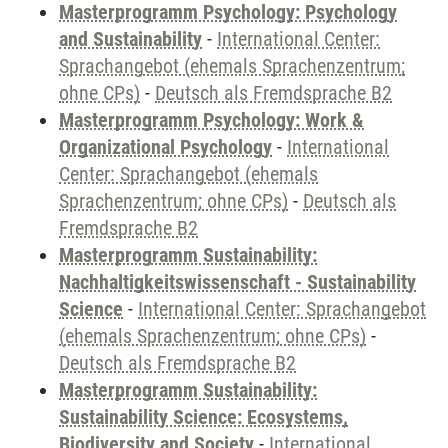
Masterprogramm Psychology: Psychology
and Sustainability
-
International Center:
Sprachangebot (ehemals Sprachenzentrum;
ohne CPs)
-
Deutsch als Fremdsprache B2
Masterprogramm Psychology: Work &
Organizational Psychology
-
International
Center: Sprachangebot (ehemals
Sprachenzentrum; ohne CPs)
-
Deutsch als
Fremdsprache B2
Masterprogramm Sustainability:
Nachhaltigkeitswissenschaft - Sustainability
Science
-
International Center: Sprachangebot
(ehemals Sprachenzentrum; ohne CPs)
-
Deutsch als Fremdsprache B2
Masterprogramm Sustainability:
Sustainability Science: Ecosystems,
Biodiversity and Society
-
International