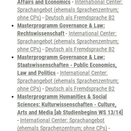
Affairs and Economics
-
International Center:
Sprachangebot (ehemals Sprachenzentrum;
ohne CPs)
-
Deutsch als Fremdsprache B2
Masterprogramm Governance & Law:
Rechtswissenschaft
-
International Center:
Sprachangebot (ehemals Sprachenzentrum;
ohne CPs)
-
Deutsch als Fremdsprache B2
Masterprogramm Governance & Law:
Staatswissenschaften - Public Economics,
Law and Politics
-
International Center:
Sprachangebot (ehemals Sprachenzentrum;
ohne CPs)
-
Deutsch als Fremdsprache B2
Masterprogramm Humanities & Social
Sciences: Kulturwissenschaften - Culture,
Arts and Media [ab Studienbeginn WS 13/14]
-
International Center: Sprachangebot
(ehemals Sprachenzentrum; ohne CPs)
-