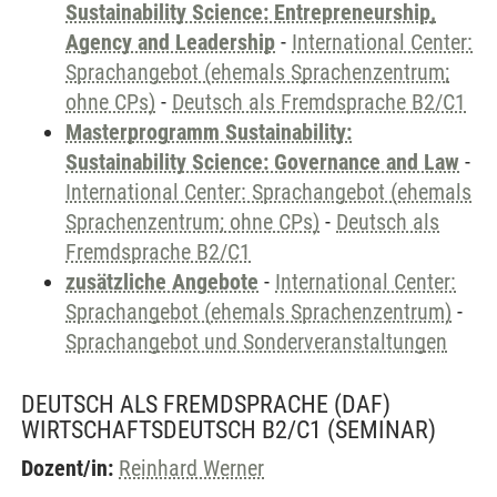
Sustainability Science: Entrepreneurship,
Agency and Leadership
-
International Center:
Sprachangebot (ehemals Sprachenzentrum;
ohne CPs)
-
Deutsch als Fremdsprache B2/C1
Masterprogramm Sustainability:
Sustainability Science: Governance and Law
-
International Center: Sprachangebot (ehemals
Sprachenzentrum; ohne CPs)
-
Deutsch als
Fremdsprache B2/C1
zusätzliche Angebote
-
International Center:
Sprachangebot (ehemals Sprachenzentrum)
-
Sprachangebot und Sonderveranstaltungen
DEUTSCH ALS FREMDSPRACHE (DAF)
WIRTSCHAFTSDEUTSCH B2/C1
(SEMINAR)
Dozent/in:
Reinhard Werner