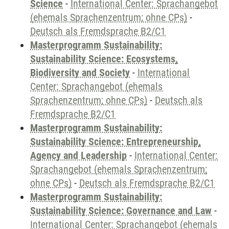
Science
-
International Center: Sprachangebot
(ehemals Sprachenzentrum; ohne CPs)
-
Deutsch als Fremdsprache B2/C1
Masterprogramm Sustainability:
Sustainability Science: Ecosystems,
Biodiversity and Society
-
International
Center: Sprachangebot (ehemals
Sprachenzentrum; ohne CPs)
-
Deutsch als
Fremdsprache B2/C1
Masterprogramm Sustainability:
Sustainability Science: Entrepreneurship,
Agency and Leadership
-
International Center:
Sprachangebot (ehemals Sprachenzentrum;
ohne CPs)
-
Deutsch als Fremdsprache B2/C1
Masterprogramm Sustainability:
Sustainability Science: Governance and Law
-
International Center: Sprachangebot (ehemals