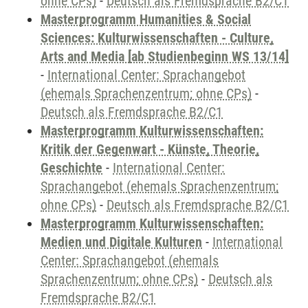
ohne CPs)
-
Deutsch als Fremdsprache B2/C1
Masterprogramm Humanities & Social
Sciences: Kulturwissenschaften - Culture,
Arts and Media [ab Studienbeginn WS 13/14]
-
International Center: Sprachangebot
(ehemals Sprachenzentrum; ohne CPs)
-
Deutsch als Fremdsprache B2/C1
Masterprogramm Kulturwissenschaften:
Kritik der Gegenwart - Künste, Theorie,
Geschichte
-
International Center:
Sprachangebot (ehemals Sprachenzentrum;
ohne CPs)
-
Deutsch als Fremdsprache B2/C1
Masterprogramm Kulturwissenschaften:
Medien und Digitale Kulturen
-
International
Center: Sprachangebot (ehemals
Sprachenzentrum; ohne CPs)
-
Deutsch als
Fremdsprache B2/C1