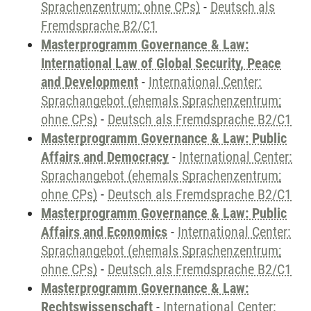
Sprachenzentrum; ohne CPs)
-
Deutsch als
Fremdsprache B2/C1
Masterprogramm Governance & Law:
International Law of Global Security, Peace
and Development
-
International Center:
Sprachangebot (ehemals Sprachenzentrum;
ohne CPs)
-
Deutsch als Fremdsprache B2/C1
Masterprogramm Governance & Law: Public
Affairs and Democracy
-
International Center:
Sprachangebot (ehemals Sprachenzentrum;
ohne CPs)
-
Deutsch als Fremdsprache B2/C1
Masterprogramm Governance & Law: Public
Affairs and Economics
-
International Center:
Sprachangebot (ehemals Sprachenzentrum;
ohne CPs)
-
Deutsch als Fremdsprache B2/C1
Masterprogramm Governance & Law:
Rechtswissenschaft
-
International Center: