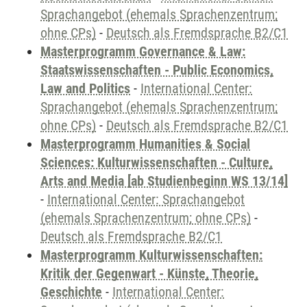
Sprachangebot (ehemals Sprachenzentrum;
ohne CPs)
-
Deutsch als Fremdsprache B2/C1
Masterprogramm Governance & Law:
Staatswissenschaften - Public Economics,
Law and Politics
-
International Center:
Sprachangebot (ehemals Sprachenzentrum;
ohne CPs)
-
Deutsch als Fremdsprache B2/C1
Masterprogramm Humanities & Social
Sciences: Kulturwissenschaften - Culture,
Arts and Media [ab Studienbeginn WS 13/14]
-
International Center: Sprachangebot
(ehemals Sprachenzentrum; ohne CPs)
-
Deutsch als Fremdsprache B2/C1
Masterprogramm Kulturwissenschaften:
Kritik der Gegenwart - Künste, Theorie,
Geschichte
-
International Center: