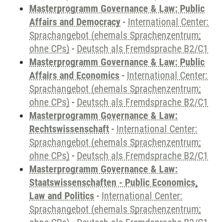
Masterprogramm Governance & Law: Public
Affairs and Democracy
-
International Center:
Sprachangebot (ehemals Sprachenzentrum;
ohne CPs)
-
Deutsch als Fremdsprache B2/C1
Masterprogramm Governance & Law: Public
Affairs and Economics
-
International Center:
Sprachangebot (ehemals Sprachenzentrum;
ohne CPs)
-
Deutsch als Fremdsprache B2/C1
Masterprogramm Governance & Law:
Rechtswissenschaft
-
International Center:
Sprachangebot (ehemals Sprachenzentrum;
ohne CPs)
-
Deutsch als Fremdsprache B2/C1
Masterprogramm Governance & Law:
Staatswissenschaften - Public Economics,
Law and Politics
-
International Center:
Sprachangebot (ehemals Sprachenzentrum;