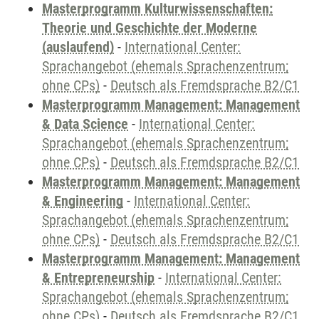
Masterprogramm Kulturwissenschaften:
Theorie und Geschichte der Moderne
(auslaufend)
-
International Center:
Sprachangebot (ehemals Sprachenzentrum;
ohne CPs)
-
Deutsch als Fremdsprache B2/C1
Masterprogramm Management: Management
& Data Science
-
International Center:
Sprachangebot (ehemals Sprachenzentrum;
ohne CPs)
-
Deutsch als Fremdsprache B2/C1
Masterprogramm Management: Management
& Engineering
-
International Center:
Sprachangebot (ehemals Sprachenzentrum;
ohne CPs)
-
Deutsch als Fremdsprache B2/C1
Masterprogramm Management: Management
& Entrepreneurship
-
International Center:
Sprachangebot (ehemals Sprachenzentrum;
ohne CPs)
-
Deutsch als Fremdsprache B2/C1