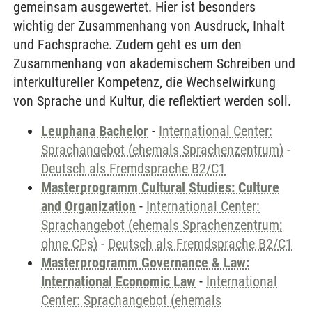
gemeinsam ausgewertet. Hier ist besonders
wichtig der Zusammenhang von Ausdruck, Inhalt
und Fachsprache. Zudem geht es um den
Zusammenhang von akademischem Schreiben und
interkultureller Kompetenz, die Wechselwirkung
von Sprache und Kultur, die reflektiert werden soll.
Leuphana Bachelor
-
International Center:
Sprachangebot (ehemals Sprachenzentrum)
-
Deutsch als Fremdsprache B2/C1
Masterprogramm Cultural Studies: Culture
and Organization
-
International Center:
Sprachangebot (ehemals Sprachenzentrum;
ohne CPs)
-
Deutsch als Fremdsprache B2/C1
Masterprogramm Governance & Law:
International Economic Law
-
International
Center: Sprachangebot (ehemals