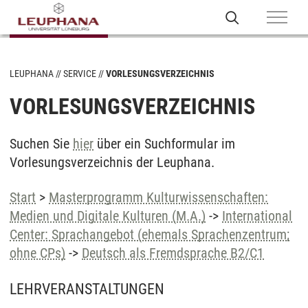
LEUPHANA
SERVICE
VORLESUNGSVERZEICHNIS
VORLESUNGSVERZEICHNIS
Suchen Sie
hier
über ein Suchformular im
Vorlesungsverzeichnis der Leuphana.
Start
>
Masterprogramm Kulturwissenschaften:
Medien und Digitale Kulturen (M.A.)
->
International
Center: Sprachangebot (ehemals Sprachenzentrum;
ohne CPs)
->
Deutsch als Fremdsprache B2/C1
LEHRVERANSTALTUNGEN