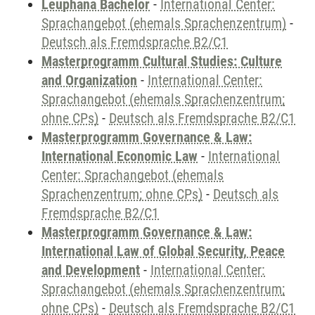
Leuphana Bachelor
-
International Center:
Sprachangebot (ehemals Sprachenzentrum)
-
Deutsch als Fremdsprache B2/C1
Masterprogramm Cultural Studies: Culture
and Organization
-
International Center:
Sprachangebot (ehemals Sprachenzentrum;
ohne CPs)
-
Deutsch als Fremdsprache B2/C1
Masterprogramm Governance & Law:
International Economic Law
-
International
Center: Sprachangebot (ehemals
Sprachenzentrum; ohne CPs)
-
Deutsch als
Fremdsprache B2/C1
Masterprogramm Governance & Law:
International Law of Global Security, Peace
and Development
-
International Center:
Sprachangebot (ehemals Sprachenzentrum;
ohne CPs)
-
Deutsch als Fremdsprache B2/C1