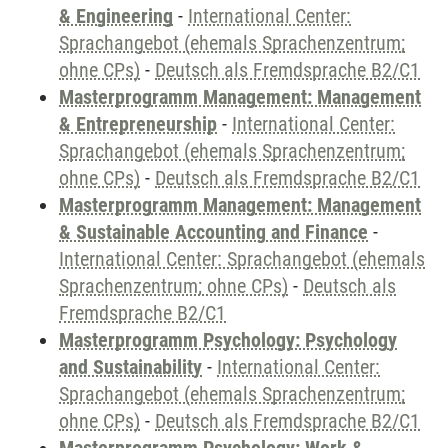
& Engineering
-
International Center:
Sprachangebot (ehemals Sprachenzentrum;
ohne CPs)
-
Deutsch als Fremdsprache B2/C1
Masterprogramm Management: Management
& Entrepreneurship
-
International Center:
Sprachangebot (ehemals Sprachenzentrum;
ohne CPs)
-
Deutsch als Fremdsprache B2/C1
Masterprogramm Management: Management
& Sustainable Accounting and Finance
-
International Center: Sprachangebot (ehemals
Sprachenzentrum; ohne CPs)
-
Deutsch als
Fremdsprache B2/C1
Masterprogramm Psychology: Psychology
and Sustainability
-
International Center:
Sprachangebot (ehemals Sprachenzentrum;
ohne CPs)
-
Deutsch als Fremdsprache B2/C1