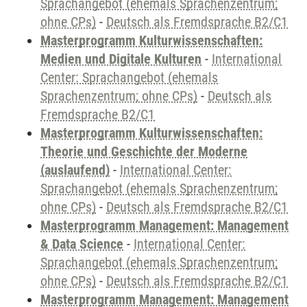
Sprachangebot (ehemals Sprachenzentrum;
ohne CPs)
-
Deutsch als Fremdsprache B2/C1
Masterprogramm Kulturwissenschaften:
Medien und Digitale Kulturen
-
International
Center: Sprachangebot (ehemals
Sprachenzentrum; ohne CPs)
-
Deutsch als
Fremdsprache B2/C1
Masterprogramm Kulturwissenschaften:
Theorie und Geschichte der Moderne
(auslaufend)
-
International Center:
Sprachangebot (ehemals Sprachenzentrum;
ohne CPs)
-
Deutsch als Fremdsprache B2/C1
Masterprogramm Management: Management
& Data Science
-
International Center:
Sprachangebot (ehemals Sprachenzentrum;
ohne CPs)
-
Deutsch als Fremdsprache B2/C1
Masterprogramm Management: Management