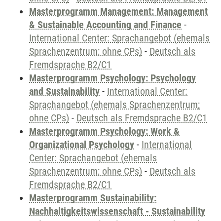
Masterprogramm Management: Management
& Sustainable Accounting and Finance
-
International Center: Sprachangebot (ehemals
Sprachenzentrum; ohne CPs)
-
Deutsch als
Fremdsprache B2/C1
Masterprogramm Psychology: Psychology
and Sustainability
-
International Center:
Sprachangebot (ehemals Sprachenzentrum;
ohne CPs)
-
Deutsch als Fremdsprache B2/C1
Masterprogramm Psychology: Work &
Organizational Psychology
-
International
Center: Sprachangebot (ehemals
Sprachenzentrum; ohne CPs)
-
Deutsch als
Fremdsprache B2/C1
Masterprogramm Sustainability:
Nachhaltigkeitswissenschaft - Sustainability