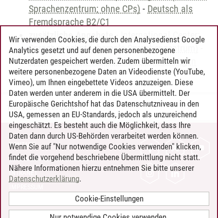
Sprachenzentrum; ohne CPs)
-
Deutsch als
Fremdsprache B2/C1
zusätzliche Angebote
-
International Center:
Wir verwenden Cookies, die durch den Analysedienst Google
Sprachangebot (ehemals Sprachenzentrum)
-
Analytics gesetzt und auf denen personenbezogene
Sprachangebot und Sonderveranstaltungen
Nutzerdaten gespeichert werden. Zudem übermitteln wir
weitere personenbezogene Daten an Videodienste (YouTube,
Vimeo), um Ihnen eingebettete Videos anzuzeigen. Diese
Daten werden unter anderem in die USA übermittelt. Der
Europäische Gerichtshof hat das Datenschutzniveau in den
Timo Leder
/
30.06.2024
USA, gemessen an EU-Standards, jedoch als unzureichend
eingeschätzt. Es besteht auch die Möglichkeit, dass Ihre
Daten dann durch US-Behörden verarbeitet werden können.
KONTAKT
Wenn Sie auf "Nur notwendige Cookies verwenden" klicken,
findet die vorgehend beschriebene Übermittlung nicht statt.
LEUPHANA ALS ARBEITGEBER
Nähere Informationen hierzu entnehmen Sie bitte unserer
INTRANET
Datenschutzerklärung
.
IMPRESSUM
Cookie-Einstellungen
DATENSCHUTZ
BARRIEREFREIHEIT
Nur notwendige Cookies verwenden.