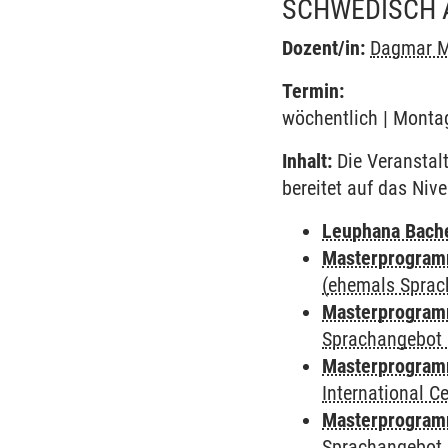
SCHWEDISCH 
Dozent/in:
Dagmar M
Termin:
wöchentlich | Montag
Inhalt:
Die Veranstal
bereitet auf das Niv
Leuphana Bach
Masterprogramm
(ehemals Sprac
Masterprogramm
Sprachangebot 
Masterprogramm
International 
Masterprogramm
Sprachangebot 