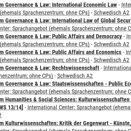
 Governance & Law: International Economic Law
-
Inte
(ehemals Sprachenzentrum; ohne CPs)
-
Schwedisch A2
 Governance & Law: International Law of Global Secur
Center: Sprachangebot (ehemals Sprachenzentrum; ohne 
 Governance & Law: Public Affairs and Democracy
-
In
(ehemals Sprachenzentrum; ohne CPs)
-
Schwedisch A2
 Governance & Law: Public Affairs and Economics
-
In
(ehemals Sprachenzentrum; ohne CPs)
-
Schwedisch A2
m Governance & Law: Rechtswissenschaft
-
Internation
henzentrum; ohne CPs)
-
Schwedisch A2
 Governance & Law: Staatswissenschaften - Public Eco
Center: Sprachangebot (ehemals Sprachenzentrum; ohne 
 Humanities & Social Sciences: Kulturwissenschaften -
WS 13/14]
-
International Center: Sprachangebot (ehem
2
 Kulturwissenschaften: Kritik der Gegenwart - Künste,