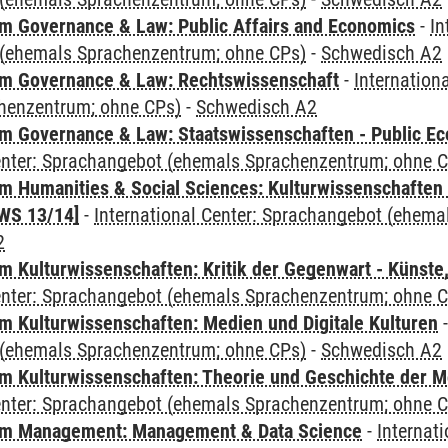
 Governance & Law: Public Affairs and Economics
-
In
(ehemals Sprachenzentrum; ohne CPs)
-
Schwedisch A2
m Governance & Law: Rechtswissenschaft
-
Internation
henzentrum; ohne CPs)
-
Schwedisch A2
 Governance & Law: Staatswissenschaften - Public Eco
Center: Sprachangebot (ehemals Sprachenzentrum; ohne 
 Humanities & Social Sciences: Kulturwissenschaften -
WS 13/14]
-
International Center: Sprachangebot (ehem
2
 Kulturwissenschaften: Kritik der Gegenwart - Künste,
Center: Sprachangebot (ehemals Sprachenzentrum; ohne 
 Kulturwissenschaften: Medien und Digitale Kulturen
(ehemals Sprachenzentrum; ohne CPs)
-
Schwedisch A2
 Kulturwissenschaften: Theorie und Geschichte der M
Center: Sprachangebot (ehemals Sprachenzentrum; ohne 
m Management: Management & Data Science
-
Internat