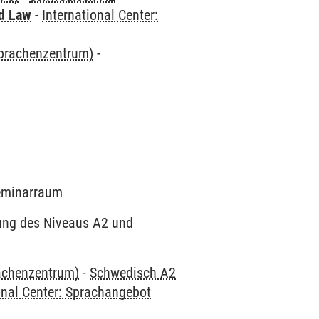
nd Law
-
International Center:
Sprachenzentrum)
-
Seminarraum
dung des Niveaus A2 und
rachenzentrum)
-
Schwedisch A2
onal Center: Sprachangebot