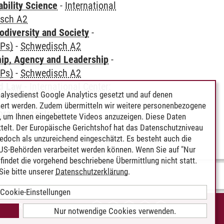
bility Science
-
International
sch A2
odiversity and Society
-
CPs)
-
Schwedisch A2
hip, Agency and Leadership
-
CPs)
-
Schwedisch A2
nd Law
-
International Center:
alysedienst Google Analytics gesetzt und auf denen
ert werden. Zudem übermitteln wir weitere personenbezogene
Sprachenzentrum)
-
 um Ihnen eingebettete Videos anzuzeigen. Diese Daten
telt. Der Europäische Gerichtshof hat das Datenschutzniveau
edoch als unzureichend eingeschätzt. Es besteht auch die
 US-Behörden verarbeitet werden können. Wenn Sie auf "Nur
indet die vorgehend beschriebene Übermittlung nicht statt.
ie bitte unserer
Datenschutzerklärung
.
Cookie-Einstellungen
IEREFREIHEIT
Nur notwendige Cookies verwenden.