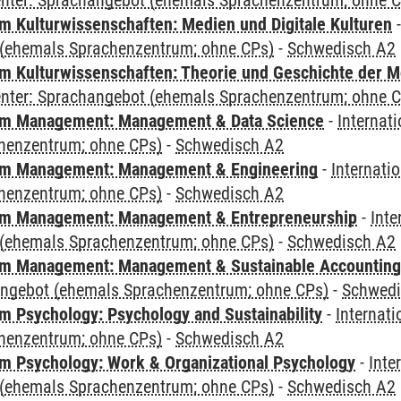
Center: Sprachangebot (ehemals Sprachenzentrum; ohne 
 Kulturwissenschaften: Medien und Digitale Kulturen
(ehemals Sprachenzentrum; ohne CPs)
-
Schwedisch A2
 Kulturwissenschaften: Theorie und Geschichte der M
Center: Sprachangebot (ehemals Sprachenzentrum; ohne 
m Management: Management & Data Science
-
Internat
henzentrum; ohne CPs)
-
Schwedisch A2
m Management: Management & Engineering
-
Internati
henzentrum; ohne CPs)
-
Schwedisch A2
m Management: Management & Entrepreneurship
-
Inte
(ehemals Sprachenzentrum; ohne CPs)
-
Schwedisch A2
m Management: Management & Sustainable Accounting
angebot (ehemals Sprachenzentrum; ohne CPs)
-
Schwedi
 Psychology: Psychology and Sustainability
-
Internat
henzentrum; ohne CPs)
-
Schwedisch A2
 Psychology: Work & Organizational Psychology
-
Inte
(ehemals Sprachenzentrum; ohne CPs)
-
Schwedisch A2