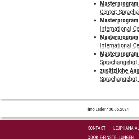
Masterprogramm 
Center: Sprach
Masterprogramm 
International 
Masterprogramm
International 
Masterprogramm
Sprachangebot 
zusätzliche An
Sprachangebot 
Timo Leder
/
30.06.2024
KONTAKT
LEUPHANA AL
COOKIE-EINSTELLUNGEN