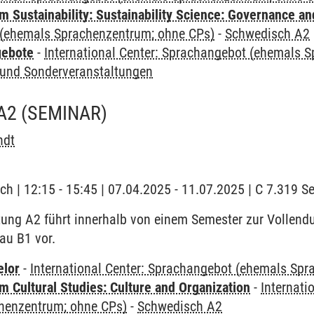
 Sustainability: Sustainability Science: Governance a
(ehemals Sprachenzentrum; ohne CPs)
-
Schwedisch A2
gebote
-
International Center: Sprachangebot (ehemals 
und Sonderveranstaltungen
A2
(SEMINAR)
ndt
ch | 12:15 - 15:45 | 07.04.2025 - 11.07.2025 | C 7.319 
tung A2 führt innerhalb von einem Semester zur Vollen
eau B1 vor.
elor
-
International Center: Sprachangebot (ehemals Sp
 Cultural Studies: Culture and Organization
-
Internati
henzentrum; ohne CPs)
-
Schwedisch A2