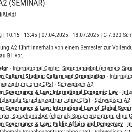
A2
(SEMINAR)
ißfeldt
 | 10:15 - 13:45 | 07.04.2025 - 18.07.2025 | C 7.320 S
tung A2 führt innerhalb von einem Semester zur Vollen
eau B1 vor.
elor
-
International Center: Sprachangebot (ehemals Sp
 Cultural Studies: Culture and Organization
-
Internati
henzentrum; ohne CPs)
-
Schwedisch A2
 Governance & Law: International Economic Law
-
Inte
(ehemals Sprachenzentrum; ohne CPs)
-
Schwedisch A2
 Governance & Law: International Law of Global Secur
Center: Sprachangebot (ehemals Sprachenzentrum; ohne 
 Governance & Law: Public Affairs and Democracy
-
In
(ehemals Sprachenzentrum; ohne CPs)
-
Schwedisch A2