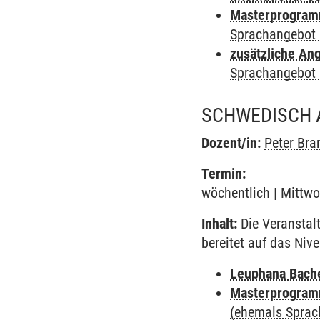
Masterprogramm
Sprachangebot 
zusätzliche An
Sprachangebot 
SCHWEDISCH 
Dozent/in:
Peter Bra
Termin:
wöchentlich | Mittwo
Inhalt:
Die Veranstal
bereitet auf das Niv
Leuphana Bach
Masterprogramm
(ehemals Sprac