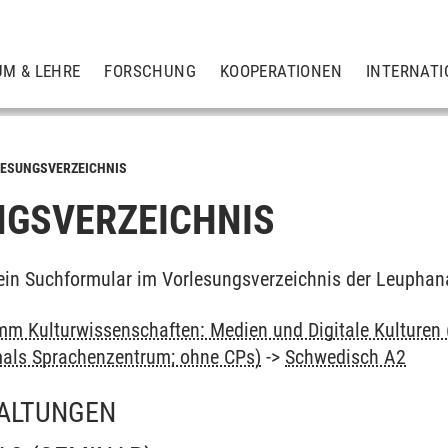
UM & LEHRE
FORSCHUNG
KOOPERATIONEN
INTERNATI
ESUNGSVERZEICHNIS
GSVERZEICHNIS
ein Suchformular im Vorlesungsverzeichnis der Leuphan
m Kulturwissenschaften: Medien und Digitale Kulturen 
als Sprachenzentrum; ohne CPs)
->
Schwedisch A2
ALTUNGEN