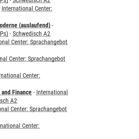
CPs)
-
Schwedisch A2
-
International Center:
oderne (auslaufend)
-
CPs)
-
Schwedisch A2
ional Center: Sprachangebot
onal Center: Sprachangebot
rnational Center:
 and Finance
-
International
sch A2
ional Center: Sprachangebot
rnational Center: