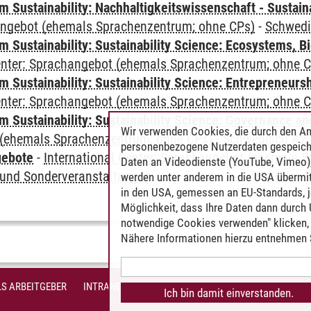
Sustainability: Nachhaltigkeitswissenschaft - Sustaina
angebot (ehemals Sprachenzentrum; ohne CPs)
-
Schwedi
Sustainability: Sustainability Science: Ecosystems, Bi
Center: Sprachangebot (ehemals Sprachenzentrum; ohne 
 Sustainability: Sustainability Science: Entrepreneurs
Center: Sprachangebot (ehemals Sprachenzentrum; ohne 
 Sustainability: Sustainability Science: Governance a
Wir verwenden Cookies, die durch den An
(ehemals Sprachenzentrum; ohne CPs)
-
Schwedisch A2
personenbezogene Nutzerdaten gespeich
gebote
-
International Center: Sprachangebot (ehemals 
Daten an Videodienste (YouTube, Vimeo),
und Sonderveranstaltungen
werden unter anderem in die USA übermit
in den USA, gemessen an EU-Standards, j
Möglichkeit, dass Ihre Daten dann durch
notwendige Cookies verwenden" klicken, f
Nähere Informationen hierzu entnehmen S
S ARBEITGEBER
INTRANET
IMPRESSUM
DATENSCHUTZ
BARR
Ich bin damit einverstanden.