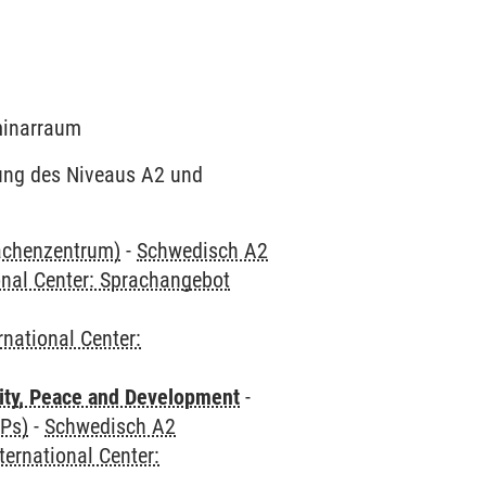
eminarraum
dung des Niveaus A2 und
rachenzentrum)
-
Schwedisch A2
onal Center: Sprachangebot
rnational Center:
ity, Peace and Development
-
CPs)
-
Schwedisch A2
ternational Center: