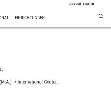
ONAL
EINRICHTUNGEN
a.
(M.A.)
->
International Center: