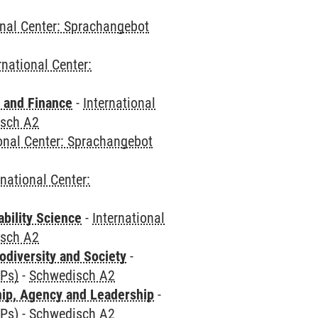
onal Center: Sprachangebot
rnational Center:
 and Finance
-
International
sch A2
ional Center: Sprachangebot
rnational Center:
bility Science
-
International
sch A2
odiversity and Society
-
CPs)
-
Schwedisch A2
hip, Agency and Leadership
-
CPs)
-
Schwedisch A2