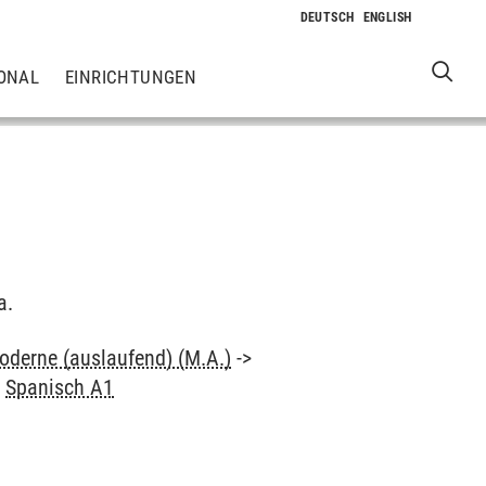
ONAL
EINRICHTUNGEN
a.
oderne (auslaufend) (M.A.)
->
>
Spanisch A1