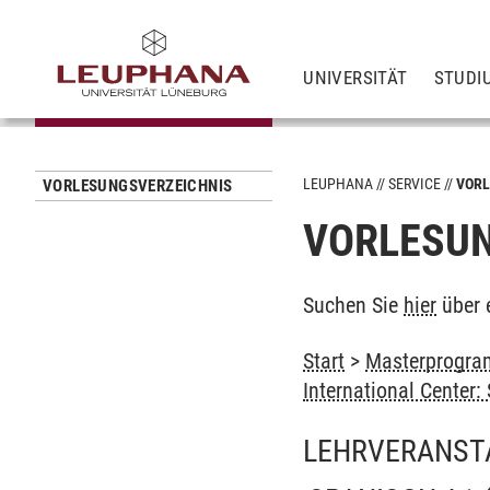
UNIVERSITÄT
STUDI
LEUPHANA
SERVICE
VORL
VORLESUNGSVERZEICHNIS
VORLESUN
Suchen Sie
hier
über 
Start
>
Masterprogram
International Center
LEHRVERANST