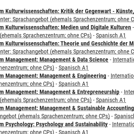
 Kulturwissenschaften: Kritik der Gegenwart - Künste,
Center: Sprachangebot (ehemals Sprachenzentrum; ohne 
 Kulturwissenschaften: Medien und Digitale Kulturen
(ehemals Sprachenzentrum; ohne CPs)
-
Spanisch A1
 Kulturwissenschaften: Theorie und Geschichte der M
Center: Sprachangebot (ehemals Sprachenzentrum; ohne 
m Management: Management & Data Science
-
Internat
henzentrum; ohne CPs)
-
Spanisch A1
m Management: Management & Engineering
-
Internati
henzentrum; ohne CPs)
-
Spanisch A1
m Management: Management & Entrepreneurship
-
Inte
(ehemals Sprachenzentrum; ohne CPs)
-
Spanisch A1
m Management: Management & Sustainable Accounting
angebot (ehemals Sprachenzentrum; ohne CPs)
-
Spanisc
 Psychology: Psychology and Sustainability
-
Internat
henzentrum; ohne CPs)
-
Spanisch A1