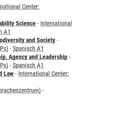
rnational Center:
bility Science
-
International
h A1
odiversity and Society
-
CPs)
-
Spanisch A1
hip, Agency and Leadership
-
CPs)
-
Spanisch A1
nd Law
-
International Center:
Sprachenzentrum)
-