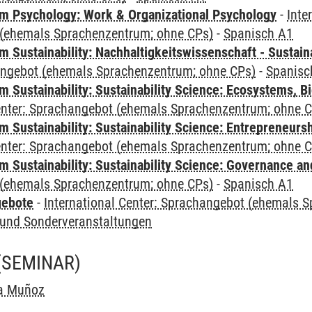
 Psychology: Work & Organizational Psychology
-
Inte
(ehemals Sprachenzentrum; ohne CPs)
-
Spanisch A1
Sustainability: Nachhaltigkeitswissenschaft - Sustaina
angebot (ehemals Sprachenzentrum; ohne CPs)
-
Spanisc
Sustainability: Sustainability Science: Ecosystems, Bi
Center: Sprachangebot (ehemals Sprachenzentrum; ohne 
 Sustainability: Sustainability Science: Entrepreneurs
Center: Sprachangebot (ehemals Sprachenzentrum; ohne 
 Sustainability: Sustainability Science: Governance a
(ehemals Sprachenzentrum; ohne CPs)
-
Spanisch A1
gebote
-
International Center: Sprachangebot (ehemals 
und Sonderveranstaltungen
(SEMINAR)
a Muñoz