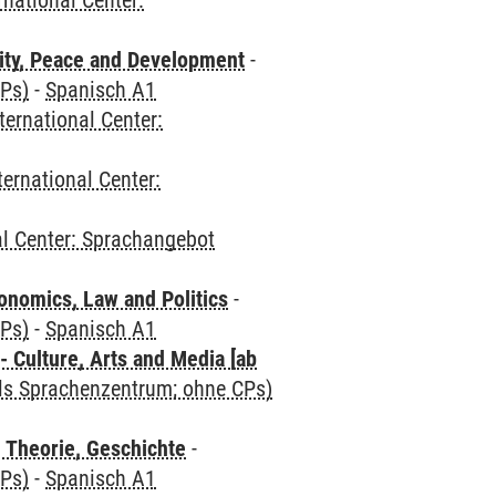
rnational Center:
ity, Peace and Development
-
CPs)
-
Spanisch A1
ternational Center:
ternational Center:
al Center: Sprachangebot
nomics, Law and Politics
-
CPs)
-
Spanisch A1
 Culture, Arts and Media [ab
als Sprachenzentrum; ohne CPs)
 Theorie, Geschichte
-
CPs)
-
Spanisch A1