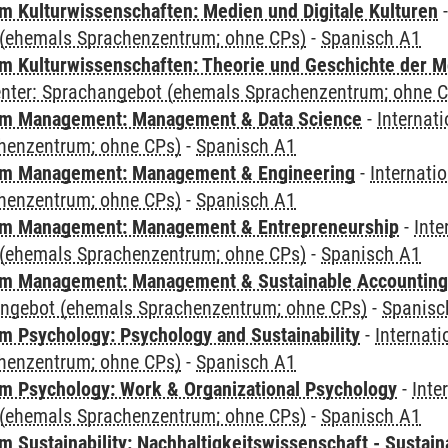
 Kulturwissenschaften: Medien und Digitale Kulturen
(ehemals Sprachenzentrum; ohne CPs)
-
Spanisch A1
 Kulturwissenschaften: Theorie und Geschichte der M
Center: Sprachangebot (ehemals Sprachenzentrum; ohne 
m Management: Management & Data Science
-
Internat
henzentrum; ohne CPs)
-
Spanisch A1
m Management: Management & Engineering
-
Internati
henzentrum; ohne CPs)
-
Spanisch A1
m Management: Management & Entrepreneurship
-
Inte
(ehemals Sprachenzentrum; ohne CPs)
-
Spanisch A1
m Management: Management & Sustainable Accounting
angebot (ehemals Sprachenzentrum; ohne CPs)
-
Spanisc
 Psychology: Psychology and Sustainability
-
Internat
henzentrum; ohne CPs)
-
Spanisch A1
 Psychology: Work & Organizational Psychology
-
Inte
(ehemals Sprachenzentrum; ohne CPs)
-
Spanisch A1
Sustainability: Nachhaltigkeitswissenschaft - Sustaina