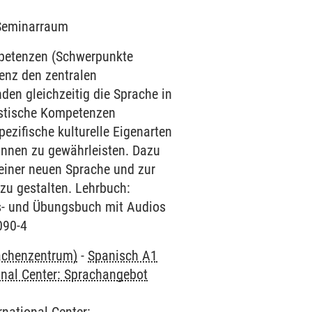
3 Seminarraum
mpetenzen (Schwerpunkte
enz den zentralen
den gleichzeitig die Sprache in
uistische Kompetenzen
ezifische kulturelle Eigenarten
innen zu gewährleisten. Dazu
einer neuen Sprache und zur
 zu gestalten. Lehrbuch:
rs- und Übungsbuch mit Audios
090-4
rachenzentrum)
-
Spanisch A1
onal Center: Sprachangebot