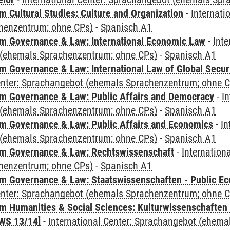
 Cultural Studies: Culture and Organization
-
Internati
henzentrum; ohne CPs)
-
Spanisch A1
 Governance & Law: International Economic Law
-
Inte
(ehemals Sprachenzentrum; ohne CPs)
-
Spanisch A1
 Governance & Law: International Law of Global Secur
Center: Sprachangebot (ehemals Sprachenzentrum; ohne 
 Governance & Law: Public Affairs and Democracy
-
In
(ehemals Sprachenzentrum; ohne CPs)
-
Spanisch A1
 Governance & Law: Public Affairs and Economics
-
In
(ehemals Sprachenzentrum; ohne CPs)
-
Spanisch A1
m Governance & Law: Rechtswissenschaft
-
Internation
henzentrum; ohne CPs)
-
Spanisch A1
 Governance & Law: Staatswissenschaften - Public Eco
Center: Sprachangebot (ehemals Sprachenzentrum; ohne 
 Humanities & Social Sciences: Kulturwissenschaften -
WS 13/14]
-
International Center: Sprachangebot (ehem