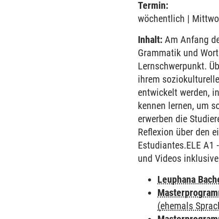
Termin:
wöchentlich | Mittwo
Inhalt:
Am Anfang des
Grammatik und Worts
Lernschwerpunkt. Übe
ihrem soziokulturell
entwickelt werden, i
kennen lernen, um so
erwerben die Studie
Reflexion über den e
Estudiantes.ELE A1 
und Videos inklusive
Leuphana Bach
Masterprogramm
(ehemals Sprac