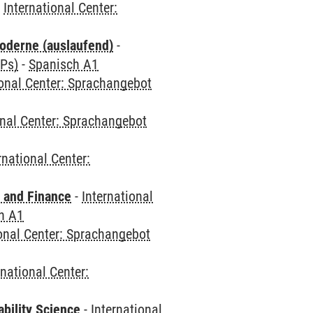
-
International Center:
oderne (auslaufend)
-
CPs)
-
Spanisch A1
ional Center: Sprachangebot
onal Center: Sprachangebot
rnational Center:
 and Finance
-
International
h A1
ional Center: Sprachangebot
rnational Center:
bility Science
-
International