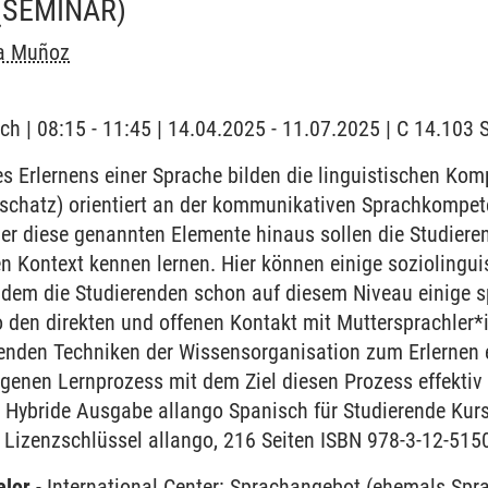
(SEMINAR)
a Muñoz
ch | 08:15 - 11:45 | 14.04.2025 - 11.07.2025 | C 14.103
 Erlernens einer Sprache bilden die linguistischen Ko
chatz) orientiert an der kommunikativen Sprachkompet
r diese genannten Elemente hinaus sollen die Studieren
en Kontext kennen lernen. Hier können einige sozioling
ndem die Studierenden schon auf diesem Niveau einige sp
 den direkten und offenen Kontakt mit Muttersprachler*
renden Techniken der Wissensorganisation zum Erlernen 
igenen Lernprozess mit dem Ziel diesen Prozess effektiv
- Hybride Ausgabe allango Spanisch für Studierende Ku
 Lizenzschlüssel allango, 216 Seiten ISBN 978-3-12-515
elor
-
International Center: Sprachangebot (ehemals Sp