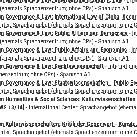
 Governance & Law: International Economic Law
-
Inte
(ehemals Sprachenzentrum; ohne CPs)
-
Spanisch A1
 Governance & Law: International Law of Global Secur
Center: Sprachangebot (ehemals Sprachenzentrum; ohne 
 Governance & Law: Public Affairs and Democracy
-
In
(ehemals Sprachenzentrum; ohne CPs)
-
Spanisch A1
 Governance & Law: Public Affairs and Economics
-
In
(ehemals Sprachenzentrum; ohne CPs)
-
Spanisch A1
m Governance & Law: Rechtswissenschaft
-
Internation
henzentrum; ohne CPs)
-
Spanisch A1
 Governance & Law: Staatswissenschaften - Public Eco
Center: Sprachangebot (ehemals Sprachenzentrum; ohne 
 Humanities & Social Sciences: Kulturwissenschaften -
WS 13/14]
-
International Center: Sprachangebot (ehem
 Kulturwissenschaften: Kritik der Gegenwart - Künste,
Center: Sprachangebot (ehemals Sprachenzentrum; ohne 