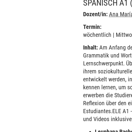
SPANISCH A1
Dozent/in:
Ana Marí
Termin:
wöchentlich | Mittwo
Inhalt:
Am Anfang des
Grammatik und Worts
Lernschwerpunkt. Übe
ihrem soziokulturell
entwickelt werden, i
kennen lernen, um so
erwerben die Studie
Reflexion über den e
Estudiantes.ELE A1 
und Videos inklusive
Leuphana Bach