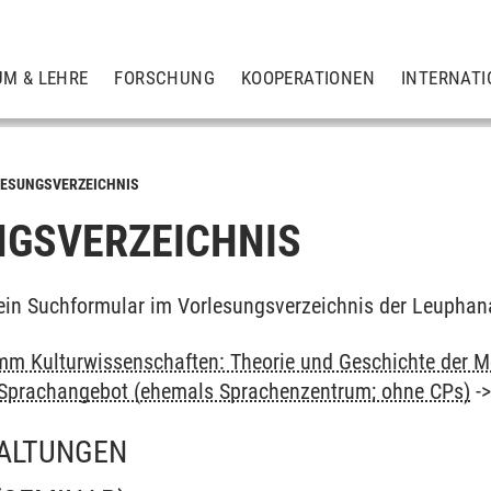
UM & LEHRE
FORSCHUNG
KOOPERATIONEN
INTERNATI
ESUNGSVERZEICHNIS
GSVERZEICHNIS
ein Suchformular im Vorlesungsverzeichnis der Leuphan
m Kulturwissenschaften: Theorie und Geschichte der M
: Sprachangebot (ehemals Sprachenzentrum; ohne CPs)
-
ALTUNGEN