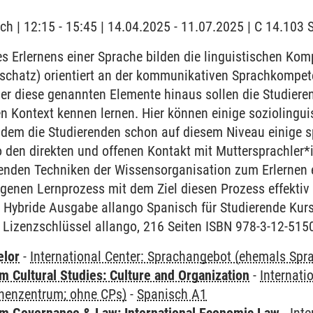
ch | 12:15 - 15:45 | 14.04.2025 - 11.07.2025 | C 14.10
 Erlernens einer Sprache bilden die linguistischen Ko
chatz) orientiert an der kommunikativen Sprachkompet
r diese genannten Elemente hinaus sollen die Studieren
en Kontext kennen lernen. Hier können einige sozioling
ndem die Studierenden schon auf diesem Niveau einige sp
 den direkten und offenen Kontakt mit Muttersprachler*
renden Techniken der Wissensorganisation zum Erlernen 
igenen Lernprozess mit dem Ziel diesen Prozess effektiv
- Hybride Ausgabe allango Spanisch für Studierende Ku
 Lizenzschlüssel allango, 216 Seiten ISBN 978-3-12-515
elor
-
International Center: Sprachangebot (ehemals Sp
 Cultural Studies: Culture and Organization
-
Internati
henzentrum; ohne CPs)
-
Spanisch A1