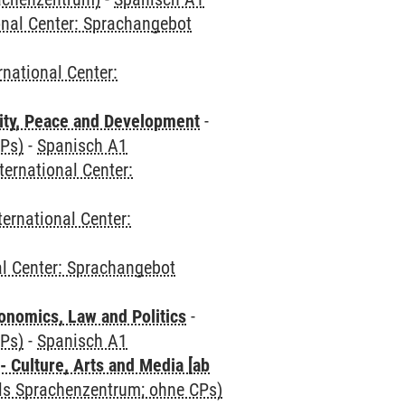
onal Center: Sprachangebot
rnational Center:
ity, Peace and Development
-
CPs)
-
Spanisch A1
ternational Center:
ternational Center:
al Center: Sprachangebot
nomics, Law and Politics
-
CPs)
-
Spanisch A1
 Culture, Arts and Media [ab
als Sprachenzentrum; ohne CPs)