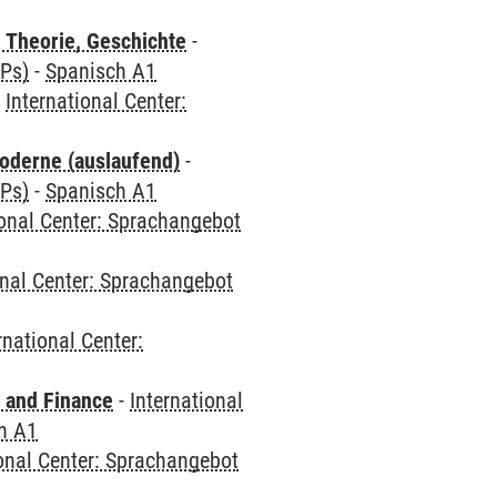
 Theorie, Geschichte
-
CPs)
-
Spanisch A1
-
International Center:
oderne (auslaufend)
-
CPs)
-
Spanisch A1
ional Center: Sprachangebot
onal Center: Sprachangebot
rnational Center:
 and Finance
-
International
h A1
ional Center: Sprachangebot