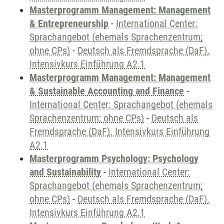
Masterprogramm Management: Management
& Entrepreneurship
-
International Center:
Sprachangebot (ehemals Sprachenzentrum;
ohne CPs)
-
Deutsch als Fremdsprache (DaF).
Intensivkurs Einführung A2.1
Masterprogramm Management: Management
& Sustainable Accounting and Finance
-
International Center: Sprachangebot (ehemals
Sprachenzentrum; ohne CPs)
-
Deutsch als
Fremdsprache (DaF). Intensivkurs Einführung
A2.1
Masterprogramm Psychology: Psychology
and Sustainability
-
International Center:
Sprachangebot (ehemals Sprachenzentrum;
ohne CPs)
-
Deutsch als Fremdsprache (DaF).
Intensivkurs Einführung A2.1