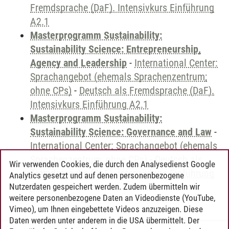
Fremdsprache (DaF). Intensivkurs Einführung
A2.1
Masterprogramm Sustainability:
Sustainability Science: Entrepreneurship,
Agency and Leadership
-
International Center:
Sprachangebot (ehemals Sprachenzentrum;
ohne CPs)
-
Deutsch als Fremdsprache (DaF).
Intensivkurs Einführung A2.1
Masterprogramm Sustainability:
Sustainability Science: Governance and Law
-
International Center: Sprachangebot (ehemals
Sprachenzentrum; ohne CPs)
-
Deutsch als
Wir verwenden Cookies, die durch den Analysedienst Google
Fremdsprache (DaF). Intensivkurs Einführung
Analytics gesetzt und auf denen personenbezogene
A2.1
Nutzerdaten gespeichert werden. Zudem übermitteln wir
weitere personenbezogene Daten an Videodienste (YouTube,
Vimeo), um Ihnen eingebettete Videos anzuzeigen. Diese
Daten werden unter anderem in die USA übermittelt. Der