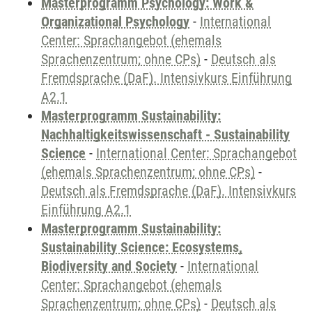
Masterprogramm Psychology: Work &
Organizational Psychology
-
International
Center: Sprachangebot (ehemals
Sprachenzentrum; ohne CPs)
-
Deutsch als
Fremdsprache (DaF). Intensivkurs Einführung
A2.1
Masterprogramm Sustainability:
Nachhaltigkeitswissenschaft - Sustainability
Science
-
International Center: Sprachangebot
(ehemals Sprachenzentrum; ohne CPs)
-
Deutsch als Fremdsprache (DaF). Intensivkurs
Einführung A2.1
Masterprogramm Sustainability:
Sustainability Science: Ecosystems,
Biodiversity and Society
-
International
Center: Sprachangebot (ehemals
Sprachenzentrum; ohne CPs)
-
Deutsch als