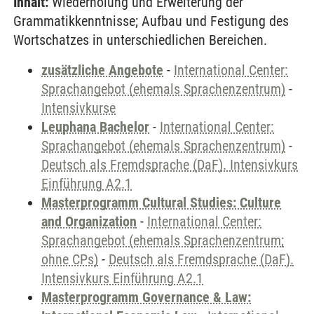
Inhalt:
Wiederholung und Erweiterung der
Grammatikkenntnisse; Aufbau und Festigung des
Wortschatzes in unterschiedlichen Bereichen.
zusätzliche Angebote
-
International Center:
Sprachangebot (ehemals Sprachenzentrum)
-
Intensivkurse
Leuphana Bachelor
-
International Center:
Sprachangebot (ehemals Sprachenzentrum)
-
Deutsch als Fremdsprache (DaF). Intensivkurs
Einführung A2.1
Masterprogramm Cultural Studies: Culture
and Organization
-
International Center:
Sprachangebot (ehemals Sprachenzentrum;
ohne CPs)
-
Deutsch als Fremdsprache (DaF).
Intensivkurs Einführung A2.1
Masterprogramm Governance & Law: