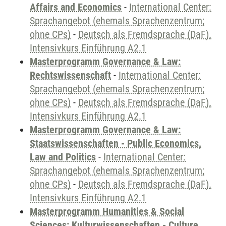
Affairs and Economics
-
International Center:
Sprachangebot (ehemals Sprachenzentrum;
ohne CPs)
-
Deutsch als Fremdsprache (DaF).
Intensivkurs Einführung A2.1
Masterprogramm Governance & Law:
Rechtswissenschaft
-
International Center:
Sprachangebot (ehemals Sprachenzentrum;
ohne CPs)
-
Deutsch als Fremdsprache (DaF).
Intensivkurs Einführung A2.1
Masterprogramm Governance & Law:
Staatswissenschaften - Public Economics,
Law and Politics
-
International Center:
Sprachangebot (ehemals Sprachenzentrum;
ohne CPs)
-
Deutsch als Fremdsprache (DaF).
Intensivkurs Einführung A2.1
Masterprogramm Humanities & Social
Sciences: Kulturwissenschaften - Culture,