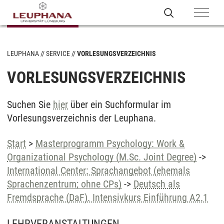
LEUPHANA
SERVICE
VORLESUNGSVERZEICHNIS
VORLESUNGSVERZEICHNIS
Suchen Sie
hier
über ein Suchformular im
Vorlesungsverzeichnis der Leuphana.
Start
>
Masterprogramm Psychology: Work &
Organizational Psychology (M.Sc. Joint Degree)
->
International Center: Sprachangebot (ehemals
Sprachenzentrum; ohne CPs)
->
Deutsch als
Fremdsprache (DaF). Intensivkurs Einführung A2.1
LEHRVERANSTALTUNGEN