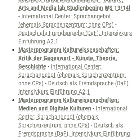
Arts and Media [ab Studienbeginn WS 13/14]
-
International Center: Sprachangebot
(ehemals Sprachenzentrum; ohne CPs)
-
Deutsch als Fremdsprache (DaF). Intensivkurs
Einführung A2.1
Masterprogramm Kulturwissenschaften:
Kritik der Gegenwart - Künste, Theorie,
Geschichte
-
International Center:
Sprachangebot (ehemals Sprachenzentrum;
ohne CPs)
-
Deutsch als Fremdsprache (DaF).
Intensivkurs Einführung A2.1
Masterprogramm Kulturwissenschaften:
Medien und Digitale Kulturen
-
International
Center: Sprachangebot (ehemals
Sprachenzentrum; ohne CPs)
-
Deutsch als
Fremdsprache (DaF). Intensivkurs Einführung