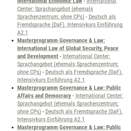
International Economic Law
-
International
Center: Sprachangebot (ehemals
Sprachenzentrum; ohne CPs)
-
Deutsch als
Fremdsprache (DaF). Intensivkurs Einführung
A2.1
Masterprogramm Governance & Law:
International Law of Global Security, Peace
and Development
-
International Center:
Sprachangebot (ehemals Sprachenzentrum;
ohne CPs)
-
Deutsch als Fremdsprache (DaF).
Intensivkurs Einführung A2.1
Masterprogramm Governance & Law: Public
Affairs and Democracy
-
International Center:
Sprachangebot (ehemals Sprachenzentrum;
ohne CPs)
-
Deutsch als Fremdsprache (DaF).
Intensivkurs Einführung A2.1
Masterprogramm Governance & Law: Public