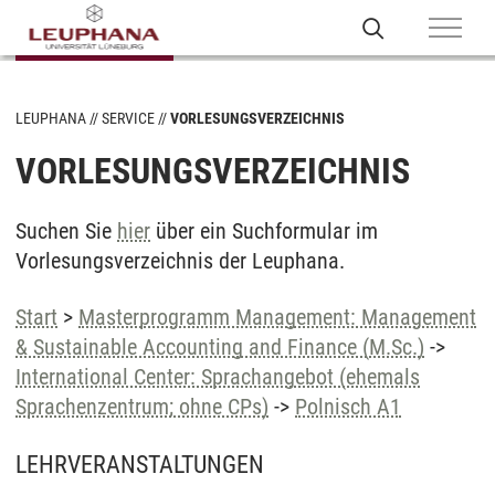
LEUPHANA
SERVICE
VORLESUNGSVERZEICHNIS
VORLESUNGSVERZEICHNIS
Suchen Sie
hier
über ein Suchformular im
Vorlesungsverzeichnis der Leuphana.
Start
>
Masterprogramm Management: Management
& Sustainable Accounting and Finance (M.Sc.)
->
International Center: Sprachangebot (ehemals
Sprachenzentrum; ohne CPs)
->
Polnisch A1
LEHRVERANSTALTUNGEN