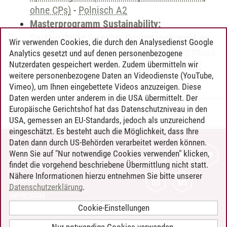
ohne CPs)
-
Polnisch A2
Masterprogramm Sustainability:
Sustainability Science: Governance and Law
-
Wir verwenden Cookies, die durch den Analysedienst Google
International Center: Sprachangebot (ehemals
Analytics gesetzt und auf denen personenbezogene
Sprachenzentrum; ohne CPs)
-
Polnisch A2
Nutzerdaten gespeichert werden. Zudem übermitteln wir
weitere personenbezogene Daten an Videodienste (YouTube,
Vimeo), um Ihnen eingebettete Videos anzuzeigen. Diese
Daten werden unter anderem in die USA übermittelt. Der
Europäische Gerichtshof hat das Datenschutzniveau in den
Timo Leder
/
30.06.2024
USA, gemessen an EU-Standards, jedoch als unzureichend
eingeschätzt. Es besteht auch die Möglichkeit, dass Ihre
Daten dann durch US-Behörden verarbeitet werden können.
KONTAKT
Wenn Sie auf "Nur notwendige Cookies verwenden" klicken,
findet die vorgehend beschriebene Übermittlung nicht statt.
LEUPHANA ALS ARBEITGEBER
Nähere Informationen hierzu entnehmen Sie bitte unserer
INTRANET
Datenschutzerklärung
.
IMPRESSUM
Cookie-Einstellungen
DATENSCHUTZ
BARRIEREFREIHEIT
Nur notwendige Cookies verwenden.