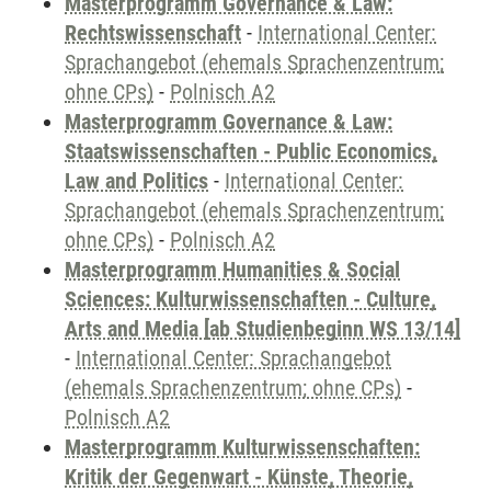
Masterprogramm Governance & Law:
Rechtswissenschaft
-
International Center:
Sprachangebot (ehemals Sprachenzentrum;
ohne CPs)
-
Polnisch A2
Masterprogramm Governance & Law:
Staatswissenschaften - Public Economics,
Law and Politics
-
International Center:
Sprachangebot (ehemals Sprachenzentrum;
ohne CPs)
-
Polnisch A2
Masterprogramm Humanities & Social
Sciences: Kulturwissenschaften - Culture,
Arts and Media [ab Studienbeginn WS 13/14]
-
International Center: Sprachangebot
(ehemals Sprachenzentrum; ohne CPs)
-
Polnisch A2
Masterprogramm Kulturwissenschaften:
Kritik der Gegenwart - Künste, Theorie,