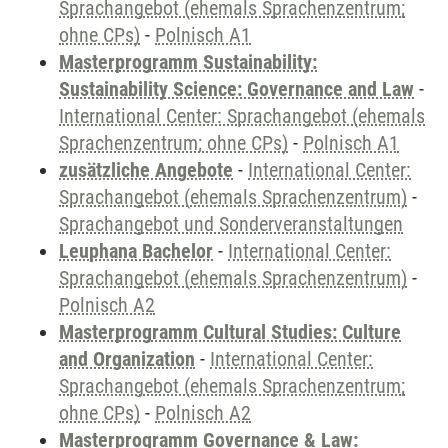
Sprachangebot (ehemals Sprachenzentrum;
ohne CPs)
-
Polnisch A1
Masterprogramm Sustainability:
Sustainability Science: Governance and Law
-
International Center: Sprachangebot (ehemals
Sprachenzentrum; ohne CPs)
-
Polnisch A1
zusätzliche Angebote
-
International Center:
Sprachangebot (ehemals Sprachenzentrum)
-
Sprachangebot und Sonderveranstaltungen
Leuphana Bachelor
-
International Center:
Sprachangebot (ehemals Sprachenzentrum)
-
Polnisch A2
Masterprogramm Cultural Studies: Culture
and Organization
-
International Center:
Sprachangebot (ehemals Sprachenzentrum;
ohne CPs)
-
Polnisch A2
Masterprogramm Governance & Law: