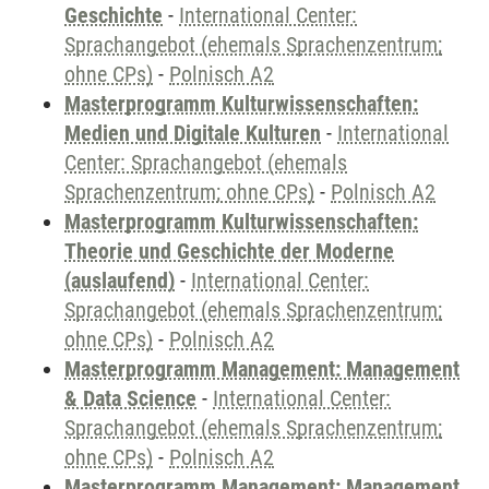
Geschichte
-
International Center:
Sprachangebot (ehemals Sprachenzentrum;
ohne CPs)
-
Polnisch A2
Masterprogramm Kulturwissenschaften:
Medien und Digitale Kulturen
-
International
Center: Sprachangebot (ehemals
Sprachenzentrum; ohne CPs)
-
Polnisch A2
Masterprogramm Kulturwissenschaften:
Theorie und Geschichte der Moderne
(auslaufend)
-
International Center:
Sprachangebot (ehemals Sprachenzentrum;
ohne CPs)
-
Polnisch A2
Masterprogramm Management: Management
& Data Science
-
International Center:
Sprachangebot (ehemals Sprachenzentrum;
ohne CPs)
-
Polnisch A2
Masterprogramm Management: Management