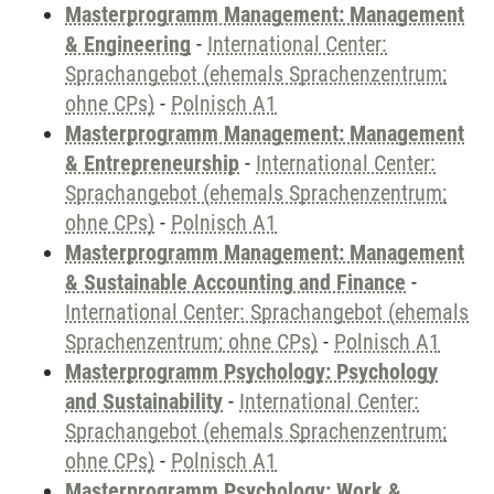
Masterprogramm Management: Management
& Engineering
-
International Center:
Sprachangebot (ehemals Sprachenzentrum;
ohne CPs)
-
Polnisch A1
Masterprogramm Management: Management
& Entrepreneurship
-
International Center:
Sprachangebot (ehemals Sprachenzentrum;
ohne CPs)
-
Polnisch A1
Masterprogramm Management: Management
& Sustainable Accounting and Finance
-
International Center: Sprachangebot (ehemals
Sprachenzentrum; ohne CPs)
-
Polnisch A1
Masterprogramm Psychology: Psychology
and Sustainability
-
International Center:
Sprachangebot (ehemals Sprachenzentrum;
ohne CPs)
-
Polnisch A1
Masterprogramm Psychology: Work &