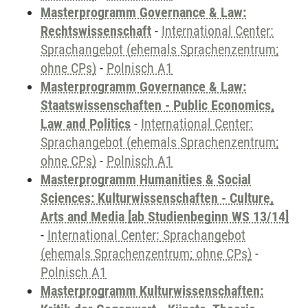
Masterprogramm Governance & Law:
Rechtswissenschaft
-
International Center:
Sprachangebot (ehemals Sprachenzentrum;
ohne CPs)
-
Polnisch A1
Masterprogramm Governance & Law:
Staatswissenschaften - Public Economics,
Law and Politics
-
International Center:
Sprachangebot (ehemals Sprachenzentrum;
ohne CPs)
-
Polnisch A1
Masterprogramm Humanities & Social
Sciences: Kulturwissenschaften - Culture,
Arts and Media [ab Studienbeginn WS 13/14]
-
International Center: Sprachangebot
(ehemals Sprachenzentrum; ohne CPs)
-
Polnisch A1
Masterprogramm Kulturwissenschaften: