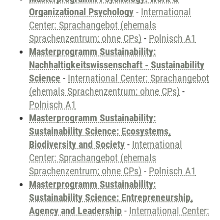
Organizational Psychology
-
International
Center: Sprachangebot (ehemals
Sprachenzentrum; ohne CPs)
-
Polnisch A1
Masterprogramm Sustainability:
Nachhaltigkeitswissenschaft - Sustainability
Science
-
International Center: Sprachangebot
(ehemals Sprachenzentrum; ohne CPs)
-
Polnisch A1
Masterprogramm Sustainability:
Sustainability Science: Ecosystems,
Biodiversity and Society
-
International
Center: Sprachangebot (ehemals
Sprachenzentrum; ohne CPs)
-
Polnisch A1
Masterprogramm Sustainability:
Sustainability Science: Entrepreneurship,
Agency and Leadership
-
International Center: