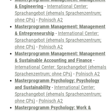
& Engineering
-
International Center:
Sprachangebot (ehemals Sprachenzentrum;
ohne CPs)
-
Polnisch A2
Masterprogramm Management: Management
& Entrepreneurship
-
International Center:
Sprachangebot (ehemals Sprachenzentrum;
ohne CPs)
-
Polnisch A2
Masterprogramm Management: Management
& Sustainable Accounting and Finance
-
International Center: Sprachangebot (ehemals
Sprachenzentrum; ohne CPs)
-
Polnisch A2
Masterprogramm Psychology: Psychology
and Sustainability
-
International Center:
Sprachangebot (ehemals Sprachenzentrum;
ohne CPs)
-
Polnisch A2
Masterprogramm Psychology: Work &