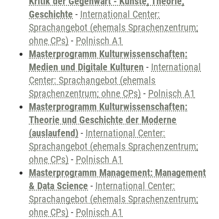
Kritik der Gegenwart - Künste, Theorie,
Geschichte
-
International Center:
Sprachangebot (ehemals Sprachenzentrum;
ohne CPs)
-
Polnisch A1
Masterprogramm Kulturwissenschaften:
Medien und Digitale Kulturen
-
International
Center: Sprachangebot (ehemals
Sprachenzentrum; ohne CPs)
-
Polnisch A1
Masterprogramm Kulturwissenschaften:
Theorie und Geschichte der Moderne
(auslaufend)
-
International Center:
Sprachangebot (ehemals Sprachenzentrum;
ohne CPs)
-
Polnisch A1
Masterprogramm Management: Management
& Data Science
-
International Center:
Sprachangebot (ehemals Sprachenzentrum;
ohne CPs)
-
Polnisch A1