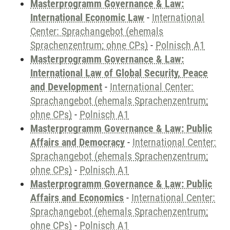
Masterprogramm Governance & Law:
International Economic Law
-
International
Center: Sprachangebot (ehemals
Sprachenzentrum; ohne CPs)
-
Polnisch A1
Masterprogramm Governance & Law:
International Law of Global Security, Peace
and Development
-
International Center:
Sprachangebot (ehemals Sprachenzentrum;
ohne CPs)
-
Polnisch A1
Masterprogramm Governance & Law: Public
Affairs and Democracy
-
International Center:
Sprachangebot (ehemals Sprachenzentrum;
ohne CPs)
-
Polnisch A1
Masterprogramm Governance & Law: Public
Affairs and Economics
-
International Center:
Sprachangebot (ehemals Sprachenzentrum;
ohne CPs)
-
Polnisch A1