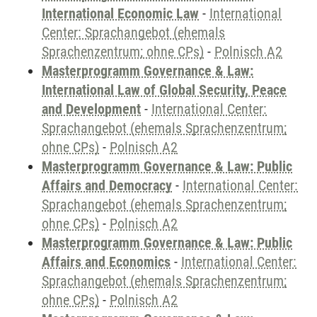
International Economic Law
-
International
Center: Sprachangebot (ehemals
Sprachenzentrum; ohne CPs)
-
Polnisch A2
Masterprogramm Governance & Law:
International Law of Global Security, Peace
and Development
-
International Center:
Sprachangebot (ehemals Sprachenzentrum;
ohne CPs)
-
Polnisch A2
Masterprogramm Governance & Law: Public
Affairs and Democracy
-
International Center:
Sprachangebot (ehemals Sprachenzentrum;
ohne CPs)
-
Polnisch A2
Masterprogramm Governance & Law: Public
Affairs and Economics
-
International Center:
Sprachangebot (ehemals Sprachenzentrum;
ohne CPs)
-
Polnisch A2