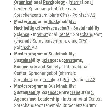
Organizational Psychology
-
International
Center: Sprachangebot (ehemals
Sprachenzentrum; ohne CPs)
-
Polnisch A2
Masterprogramm Sustainability:
Nachhaltigkeitswissenschaft - Sustainability
Science
-
International Center: Sprachangebot
(ehemals Sprachenzentrum; ohne CPs)
-
Polnisch A2
Masterprogramm Sustainability:
Sustainability Science: Ecosystems,
Biodiversity and Society
-
International
Center: Sprachangebot (ehemals
Sprachenzentrum; ohne CPs)
-
Polnisch A2
Masterprogramm Sustainability:
Sustainability Science: Entrepreneurship,
Agency and Leadership
-
International Center:
Sprachangebot (ehemals Sprachenzentrum;