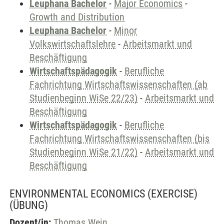
Leuphana Bachelor
-
Major Economics
-
Growth and Distribution
Leuphana Bachelor
-
Minor
Volkswirtschaftslehre
-
Arbeitsmarkt und
Beschäftigung
Wirtschaftspädagogik
-
Berufliche
Fachrichtung Wirtschaftswissenschaften (ab
Studienbeginn WiSe 22/23)
-
Arbeitsmarkt und
Beschäftigung
Wirtschaftspädagogik
-
Berufliche
Fachrichtung Wirtschaftswissenschaften (bis
Studienbeginn WiSe 21/22)
-
Arbeitsmarkt und
Beschäftigung
ENVIRONMENTAL ECONOMICS (EXERCISE)
(ÜBUNG)
Dozent/in:
Thomas Wein