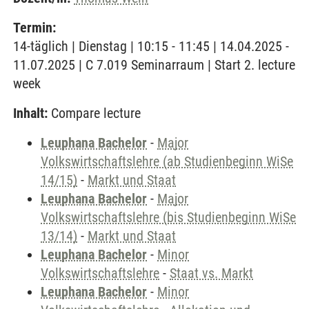
Termin:
14-täglich | Dienstag | 10:15 - 11:45 | 14.04.2025 -
11.07.2025 | C 7.019 Seminarraum | Start 2. lecture
week
Inhalt:
Compare lecture
Leuphana Bachelor
-
Major
Volkswirtschaftslehre (ab Studienbeginn WiSe
14/15)
-
Markt und Staat
Leuphana Bachelor
-
Major
Volkswirtschaftslehre (bis Studienbeginn WiSe
13/14)
-
Markt und Staat
Leuphana Bachelor
-
Minor
Volkswirtschaftslehre
-
Staat vs. Markt
Leuphana Bachelor
-
Minor