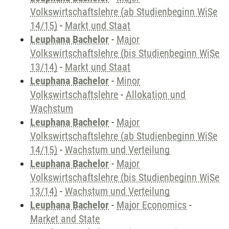
Volkswirtschaftslehre (ab Studienbeginn WiSe
14/15)
-
Markt und Staat
Leuphana Bachelor
-
Major
Volkswirtschaftslehre (bis Studienbeginn WiSe
13/14)
-
Markt und Staat
Leuphana Bachelor
-
Minor
Volkswirtschaftslehre
-
Allokation und
Wachstum
Leuphana Bachelor
-
Major
Volkswirtschaftslehre (ab Studienbeginn WiSe
14/15)
-
Wachstum und Verteilung
Leuphana Bachelor
-
Major
Volkswirtschaftslehre (bis Studienbeginn WiSe
13/14)
-
Wachstum und Verteilung
Leuphana Bachelor
-
Major Economics
-
Market and State