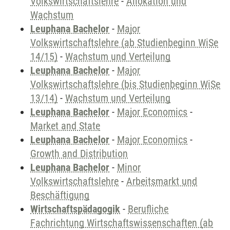
Volkswirtschaftslehre
-
Allokation und
Wachstum
Leuphana Bachelor
-
Major
Volkswirtschaftslehre (ab Studienbeginn WiSe
14/15)
-
Wachstum und Verteilung
Leuphana Bachelor
-
Major
Volkswirtschaftslehre (bis Studienbeginn WiSe
13/14)
-
Wachstum und Verteilung
Leuphana Bachelor
-
Major Economics
-
Market and State
Leuphana Bachelor
-
Major Economics
-
Growth and Distribution
Leuphana Bachelor
-
Minor
Volkswirtschaftslehre
-
Arbeitsmarkt und
Beschäftigung
Wirtschaftspädagogik
-
Berufliche
Fachrichtung Wirtschaftswissenschaften (ab