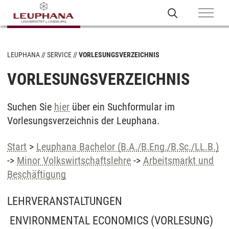
LEUPHANA
SERVICE
VORLESUNGSVERZEICHNIS
VORLESUNGSVERZEICHNIS
Suchen Sie
hier
über ein Suchformular im
Vorlesungsverzeichnis der Leuphana.
Start
>
Leuphana Bachelor (B.A./B.Eng./B.Sc./LL.B.)
->
Minor Volkswirtschaftslehre
->
Arbeitsmarkt und
Beschäftigung
LEHRVERANSTALTUNGEN
ENVIRONMENTAL ECONOMICS
(VORLESUNG)