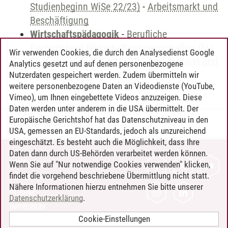
Studienbeginn WiSe 22/23)
-
Arbeitsmarkt und
Beschäftigung
Wirtschaftspädagogik
-
Berufliche
Fachrichtung Wirtschaftswissenschaften (bis
Wir verwenden Cookies, die durch den Analysedienst Google
Studienbeginn WiSe 21/22)
-
Arbeitsmarkt und
Analytics gesetzt und auf denen personenbezogene
Beschäftigung
Nutzerdaten gespeichert werden. Zudem übermitteln wir
weitere personenbezogene Daten an Videodienste (YouTube,
Vimeo), um Ihnen eingebettete Videos anzuzeigen. Diese
Daten werden unter anderem in die USA übermittelt. Der
Europäische Gerichtshof hat das Datenschutzniveau in den
Timo Leder
/
30.06.2024
USA, gemessen an EU-Standards, jedoch als unzureichend
eingeschätzt. Es besteht auch die Möglichkeit, dass Ihre
Daten dann durch US-Behörden verarbeitet werden können.
KONTAKT
Wenn Sie auf "Nur notwendige Cookies verwenden" klicken,
findet die vorgehend beschriebene Übermittlung nicht statt.
LEUPHANA ALS ARBEITGEBER
Nähere Informationen hierzu entnehmen Sie bitte unserer
INTRANET
Datenschutzerklärung
.
IMPRESSUM
Cookie-Einstellungen
DATENSCHUTZ