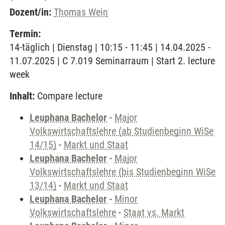
Dozent/in:
Thomas Wein
Termin:
14-täglich | Dienstag | 10:15 - 11:45 | 14.04.2025 -
11.07.2025 | C 7.019 Seminarraum | Start 2. lecture
week
Inhalt:
Compare lecture
Leuphana Bachelor
-
Major
Volkswirtschaftslehre (ab Studienbeginn WiSe
14/15)
-
Markt und Staat
Leuphana Bachelor
-
Major
Volkswirtschaftslehre (bis Studienbeginn WiSe
13/14)
-
Markt und Staat
Leuphana Bachelor
-
Minor
Volkswirtschaftslehre
-
Staat vs. Markt