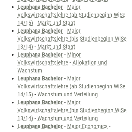
Leuphana Bachelor
-
Major
Volkswirtschaftslehre (ab Studienbeginn WiSe
14/15)
-
Markt und Staat
Leuphana Bachelor
-
Major
Volkswirtschaftslehre (bis Studienbeginn WiSe
13/14)
-
Markt und Staat
Leuphana Bachelor
-
Minor
Volkswirtschaftslehre
-
Allokation und
Wachstum
Leuphana Bachelor
-
Major
Volkswirtschaftslehre (ab Studienbeginn WiSe
14/15)
-
Wachstum und Verteilung
Leuphana Bachelor
-
Major
Volkswirtschaftslehre (bis Studienbeginn WiSe
13/14)
-
Wachstum und Verteilung
Leuphana Bachelor
-
Major Economics
-