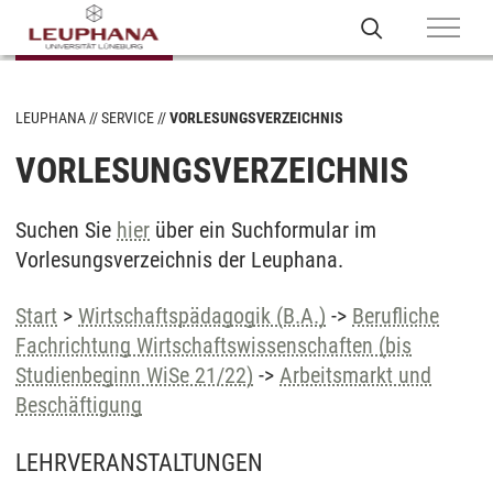
LEUPHANA
SERVICE
VORLESUNGSVERZEICHNIS
VORLESUNGSVERZEICHNIS
Suchen Sie
hier
über ein Suchformular im
Vorlesungsverzeichnis der Leuphana.
Start
>
Wirtschaftspädagogik (B.A.)
->
Berufliche
Fachrichtung Wirtschaftswissenschaften (bis
Studienbeginn WiSe 21/22)
->
Arbeitsmarkt und
Beschäftigung
LEHRVERANSTALTUNGEN