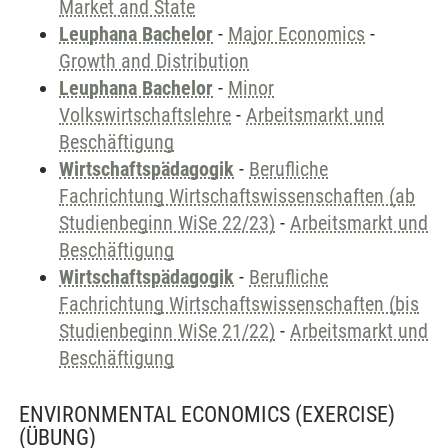
Market and State
Leuphana Bachelor
-
Major Economics
-
Growth and Distribution
Leuphana Bachelor
-
Minor
Volkswirtschaftslehre
-
Arbeitsmarkt und
Beschäftigung
Wirtschaftspädagogik
-
Berufliche
Fachrichtung Wirtschaftswissenschaften (ab
Studienbeginn WiSe 22/23)
-
Arbeitsmarkt und
Beschäftigung
Wirtschaftspädagogik
-
Berufliche
Fachrichtung Wirtschaftswissenschaften (bis
Studienbeginn WiSe 21/22)
-
Arbeitsmarkt und
Beschäftigung
ENVIRONMENTAL ECONOMICS (EXERCISE)
(ÜBUNG)