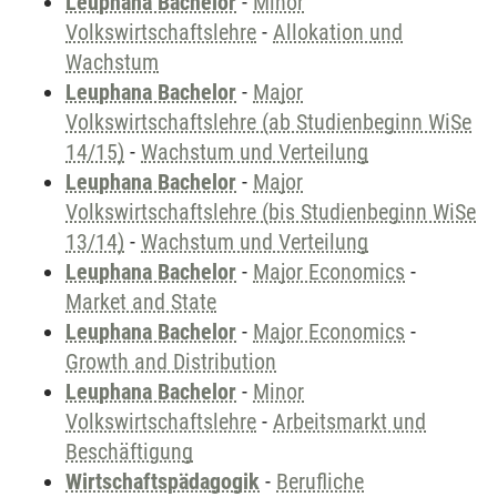
Leuphana Bachelor
-
Minor
Volkswirtschaftslehre
-
Allokation und
Wachstum
Leuphana Bachelor
-
Major
Volkswirtschaftslehre (ab Studienbeginn WiSe
14/15)
-
Wachstum und Verteilung
Leuphana Bachelor
-
Major
Volkswirtschaftslehre (bis Studienbeginn WiSe
13/14)
-
Wachstum und Verteilung
Leuphana Bachelor
-
Major Economics
-
Market and State
Leuphana Bachelor
-
Major Economics
-
Growth and Distribution
Leuphana Bachelor
-
Minor
Volkswirtschaftslehre
-
Arbeitsmarkt und
Beschäftigung
Wirtschaftspädagogik
-
Berufliche