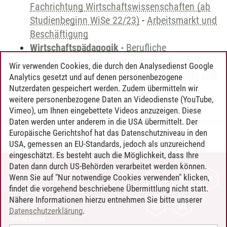
Fachrichtung Wirtschaftswissenschaften (ab
Studienbeginn WiSe 22/23)
-
Arbeitsmarkt und
Beschäftigung
Wirtschaftspädagogik
-
Berufliche
Fachrichtung Wirtschaftswissenschaften (bis
Wir verwenden Cookies, die durch den Analysedienst Google
Studienbeginn WiSe 21/22)
-
Arbeitsmarkt und
Analytics gesetzt und auf denen personenbezogene
Beschäftigung
Nutzerdaten gespeichert werden. Zudem übermitteln wir
weitere personenbezogene Daten an Videodienste (YouTube,
Vimeo), um Ihnen eingebettete Videos anzuzeigen. Diese
Daten werden unter anderem in die USA übermittelt. Der
Europäische Gerichtshof hat das Datenschutzniveau in den
Timo Leder
/
30.06.2024
USA, gemessen an EU-Standards, jedoch als unzureichend
eingeschätzt. Es besteht auch die Möglichkeit, dass Ihre
Daten dann durch US-Behörden verarbeitet werden können.
KONTAKT
Wenn Sie auf "Nur notwendige Cookies verwenden" klicken,
findet die vorgehend beschriebene Übermittlung nicht statt.
LEUPHANA ALS ARBEITGEBER
Nähere Informationen hierzu entnehmen Sie bitte unserer
INTRANET
Datenschutzerklärung
.
IMPRESSUM