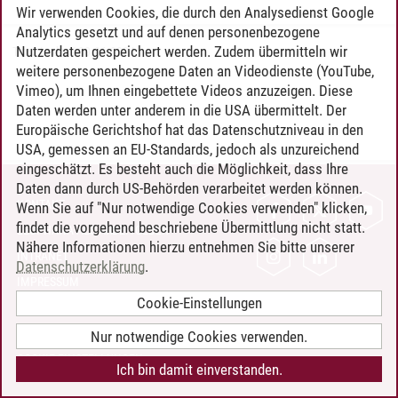
Wir verwenden Cookies, die durch den Analysedienst Google
Analytics gesetzt und auf denen personenbezogene
Nutzerdaten gespeichert werden. Zudem übermitteln wir
Timo Leder
/
30.06.2024
weitere personenbezogene Daten an Videodienste (YouTube,
Vimeo), um Ihnen eingebettete Videos anzuzeigen. Diese
Daten werden unter anderem in die USA übermittelt. Der
Europäische Gerichtshof hat das Datenschutzniveau in den
USA, gemessen an EU-Standards, jedoch als unzureichend
eingeschätzt. Es besteht auch die Möglichkeit, dass Ihre
Daten dann durch US-Behörden verarbeitet werden können.
KONTAKT
Wenn Sie auf "Nur notwendige Cookies verwenden" klicken,
findet die vorgehend beschriebene Übermittlung nicht statt.
LEUPHANA ALS ARBEITGEBER
Nähere Informationen hierzu entnehmen Sie bitte unserer
INTRANET
Datenschutzerklärung
.
IMPRESSUM
Cookie-Einstellungen
DATENSCHUTZ
BARRIEREFREIHEIT
Nur notwendige Cookies verwenden.
COOKIE-EINSTELLUNGEN
Ich bin damit einverstanden.