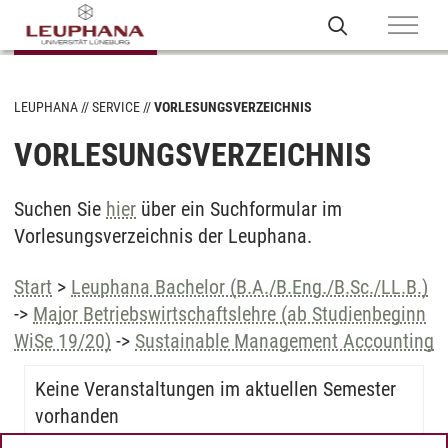
LEUPHANA
SERVICE
VORLESUNGSVERZEICHNIS
VORLESUNGSVERZEICHNIS
Suchen Sie
hier
über ein Suchformular im
Vorlesungsverzeichnis der Leuphana.
Start
>
Leuphana Bachelor (B.A./B.Eng./B.Sc./LL.B.)
->
Major Betriebswirtschaftslehre (ab Studienbeginn
WiSe 19/20)
->
Sustainable Management Accounting
Keine Veranstaltungen im aktuellen Semester
vorhanden