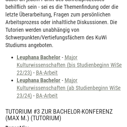
behilflich sein - sei es die Themenfindung oder die
letzte Überarbeitung, Fragen zum persönlichen
Arbeitsprozess oder inhaltliche Diskussionen. Die
Tutorien werden unabhängig von
Schwerpunkten/Vertiefungsfächern des KuWi
Studiums angeboten.
Leuphana Bachelor
-
Major
Kulturwissenschaften (bis Studienbeginn WiSe
22/23)
-
BA-Arbeit
Leuphana Bachelor
-
Major
Kulturwissenschaften (ab Studienbeginn WiSe
23/24)
-
BA-Arbeit
TUTORIUM #3 ZUR BACHELOR-KONFERENZ
(MAX M.)
(TUTORIUM)