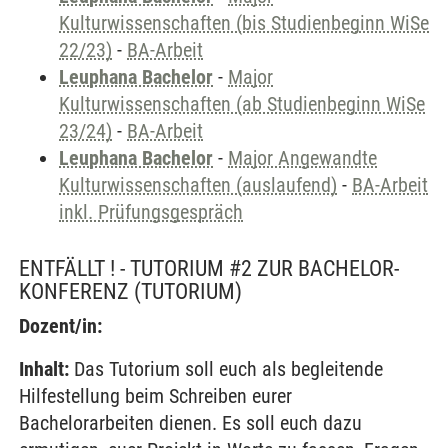
Kulturwissenschaften (bis Studienbeginn WiSe
22/23)
-
BA-Arbeit
Leuphana Bachelor
-
Major
Kulturwissenschaften (ab Studienbeginn WiSe
23/24)
-
BA-Arbeit
Leuphana Bachelor
-
Major Angewandte
Kulturwissenschaften (auslaufend)
-
BA-Arbeit
inkl. Prüfungsgespräch
ENTFÄLLT ! - TUTORIUM #2 ZUR BACHELOR-
KONFERENZ
(TUTORIUM)
Dozent/in:
Inhalt:
Das Tutorium soll euch als begleitende
Hilfestellung beim Schreiben eurer
Bachelorarbeiten dienen. Es soll euch dazu