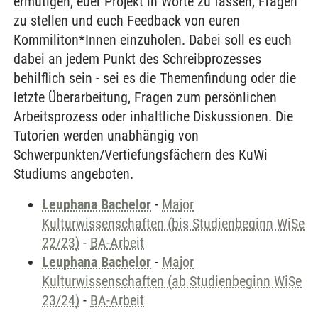
ermutigen, euer Projekt in Worte zu fassen, Fragen
zu stellen und euch Feedback von euren
Kommiliton*Innen einzuholen. Dabei soll es euch
dabei an jedem Punkt des Schreibprozesses
behilflich sein - sei es die Themenfindung oder die
letzte Überarbeitung, Fragen zum persönlichen
Arbeitsprozess oder inhaltliche Diskussionen. Die
Tutorien werden unabhängig von
Schwerpunkten/Vertiefungsfächern des KuWi
Studiums angeboten.
Leuphana Bachelor
-
Major
Kulturwissenschaften (bis Studienbeginn WiSe
22/23)
-
BA-Arbeit
Leuphana Bachelor
-
Major
Kulturwissenschaften (ab Studienbeginn WiSe
23/24)
-
BA-Arbeit