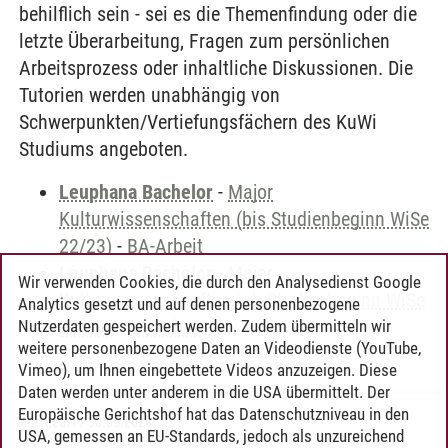
behilflich sein - sei es die Themenfindung oder die
letzte Überarbeitung, Fragen zum persönlichen
Arbeitsprozess oder inhaltliche Diskussionen. Die
Tutorien werden unabhängig von
Schwerpunkten/Vertiefungsfächern des KuWi
Studiums angeboten.
Leuphana Bachelor
-
Major
Kulturwissenschaften (bis Studienbeginn WiSe
22/23)
-
BA-Arbeit
Leuphana Bachelor
-
Major
Wir verwenden Cookies, die durch den Analysedienst Google
Kulturwissenschaften (ab Studienbeginn WiSe
Analytics gesetzt und auf denen personenbezogene
23/24)
-
BA-Arbeit
Nutzerdaten gespeichert werden. Zudem übermitteln wir
weitere personenbezogene Daten an Videodienste (YouTube,
Vimeo), um Ihnen eingebettete Videos anzuzeigen. Diese
Daten werden unter anderem in die USA übermittelt. Der
Europäische Gerichtshof hat das Datenschutzniveau in den
Timo Leder
/
30.06.2024
USA, gemessen an EU-Standards, jedoch als unzureichend