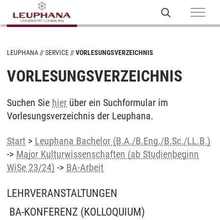
LEUPHANA
SERVICE
VORLESUNGSVERZEICHNIS
VORLESUNGSVERZEICHNIS
Suchen Sie
hier
über ein Suchformular im
Vorlesungsverzeichnis der Leuphana.
Start
>
Leuphana Bachelor (B.A./B.Eng./B.Sc./LL.B.)
->
Major Kulturwissenschaften (ab Studienbeginn
WiSe 23/24)
->
BA-Arbeit
LEHRVERANSTALTUNGEN
BA-KONFERENZ
(KOLLOQUIUM)