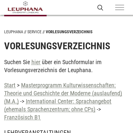
LEUPHANA
SERVICE
VORLESUNGSVERZEICHNIS
VORLESUNGSVERZEICHNIS
Suchen Sie
hier
über ein Suchformular im
Vorlesungsverzeichnis der Leuphana.
Start
>
Masterprogramm Kulturwissenschaften:
Theorie und Geschichte der Moderne (auslaufend)
(M.A.)
->
International Center: Sprachangebot
(ehemals Sprachenzentrum; ohne CPs)
->
Französisch B1
LEHRVERANSTALTUNGEN