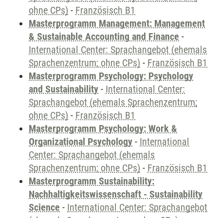
ohne CPs)
-
Französisch B1
Masterprogramm Management: Management
& Sustainable Accounting and Finance
-
International Center: Sprachangebot (ehemals
Sprachenzentrum; ohne CPs)
-
Französisch B1
Masterprogramm Psychology: Psychology
and Sustainability
-
International Center:
Sprachangebot (ehemals Sprachenzentrum;
ohne CPs)
-
Französisch B1
Masterprogramm Psychology: Work &
Organizational Psychology
-
International
Center: Sprachangebot (ehemals
Sprachenzentrum; ohne CPs)
-
Französisch B1
Masterprogramm Sustainability:
Nachhaltigkeitswissenschaft - Sustainability
Science
-
International Center: Sprachangebot