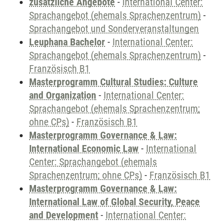
zusätzliche Angebote
-
International Center:
Sprachangebot (ehemals Sprachenzentrum)
-
Sprachangebot und Sonderveranstaltungen
Leuphana Bachelor
-
International Center:
Sprachangebot (ehemals Sprachenzentrum)
-
Französisch B1
Masterprogramm Cultural Studies: Culture
and Organization
-
International Center:
Sprachangebot (ehemals Sprachenzentrum;
ohne CPs)
-
Französisch B1
Masterprogramm Governance & Law:
International Economic Law
-
International
Center: Sprachangebot (ehemals
Sprachenzentrum; ohne CPs)
-
Französisch B1
Masterprogramm Governance & Law:
International Law of Global Security, Peace
and Development
-
International Center: