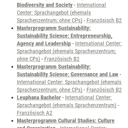
Biodiversity and Society
-
International
Center: Sprachangebot (ehemals
Sprachenzentrum; ohne CPs)
-
Französisch B2
Masterprogramm Sustainability:
Sustainability Science: Entrepreneurship,
Agency and Leadership
-
International Center:
Sprachangebot (ehemals Sprachenzentrum;
ohne CPs)
-
Französisch B2
Masterprogramm Sustainability:
Sustainability Science: Governance and Law
-
International Center: Sprachangebot (ehemals
Sprachenzentrum; ohne CPs)
-
Französisch B2
Leuphana Bachelor
-
International Center:
Sprachangebot (ehemals Sprachenzentrum)
-
Französisch A2
Masterprogramm Cultural Studies: Culture