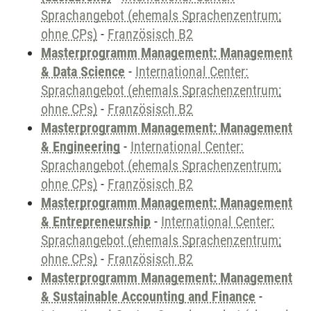
Sprachangebot (ehemals Sprachenzentrum;
ohne CPs)
-
Französisch B2
Masterprogramm Management: Management
& Data Science
-
International Center:
Sprachangebot (ehemals Sprachenzentrum;
ohne CPs)
-
Französisch B2
Masterprogramm Management: Management
& Engineering
-
International Center:
Sprachangebot (ehemals Sprachenzentrum;
ohne CPs)
-
Französisch B2
Masterprogramm Management: Management
& Entrepreneurship
-
International Center:
Sprachangebot (ehemals Sprachenzentrum;
ohne CPs)
-
Französisch B2
Masterprogramm Management: Management
& Sustainable Accounting and Finance
-