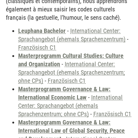
(classiques et contemporains), nous apprendrons
également à mieux saisir les codes culturels
français (la gestuelle, l’humour, le sens caché).
Leuphana Bachelor
-
International Center:
Sprachangebot (ehemals Sprachenzentrum)
-
Französisch C1
Masterprogramm Cultural Studies: Culture
and Organization
-
International Center:
Sprachangebot (ehemals Sprachenzentrum;
ohne CPs)
-
Französisch C1
Masterprogramm Governance & Law:
International Economic Law
-
International
Center: Sprachangebot (ehemals
Sprachenzentrum; ohne CPs)
-
Französisch C1
Masterprogramm Governance & Law:
International Law of Global Security, Peace