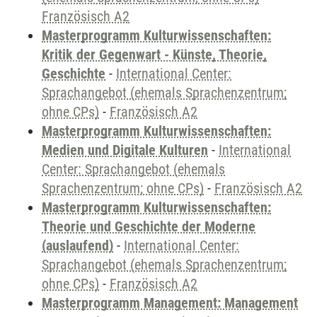
Französisch A2
Masterprogramm Kulturwissenschaften:
Kritik der Gegenwart - Künste, Theorie,
Geschichte
-
International Center:
Sprachangebot (ehemals Sprachenzentrum;
ohne CPs)
-
Französisch A2
Masterprogramm Kulturwissenschaften:
Medien und Digitale Kulturen
-
International
Center: Sprachangebot (ehemals
Sprachenzentrum; ohne CPs)
-
Französisch A2
Masterprogramm Kulturwissenschaften:
Theorie und Geschichte der Moderne
(auslaufend)
-
International Center:
Sprachangebot (ehemals Sprachenzentrum;
ohne CPs)
-
Französisch A2
Masterprogramm Management: Management