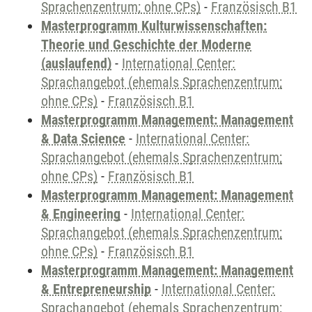
Sprachenzentrum; ohne CPs)
-
Französisch B1
Masterprogramm Kulturwissenschaften:
Theorie und Geschichte der Moderne
(auslaufend)
-
International Center:
Sprachangebot (ehemals Sprachenzentrum;
ohne CPs)
-
Französisch B1
Masterprogramm Management: Management
& Data Science
-
International Center:
Sprachangebot (ehemals Sprachenzentrum;
ohne CPs)
-
Französisch B1
Masterprogramm Management: Management
& Engineering
-
International Center:
Sprachangebot (ehemals Sprachenzentrum;
ohne CPs)
-
Französisch B1
Masterprogramm Management: Management
& Entrepreneurship
-
International Center:
Sprachangebot (ehemals Sprachenzentrum;