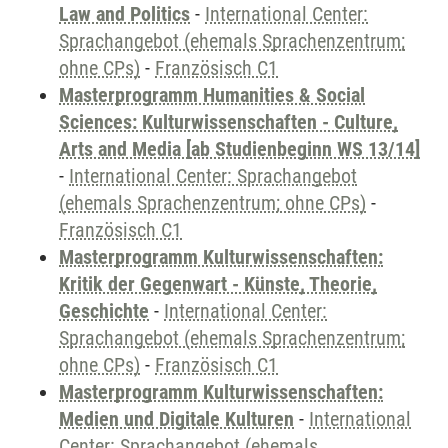
Law and Politics
-
International Center:
Sprachangebot (ehemals Sprachenzentrum;
ohne CPs)
-
Französisch C1
Masterprogramm Humanities & Social
Sciences: Kulturwissenschaften - Culture,
Arts and Media [ab Studienbeginn WS 13/14]
-
International Center: Sprachangebot
(ehemals Sprachenzentrum; ohne CPs)
-
Französisch C1
Masterprogramm Kulturwissenschaften:
Kritik der Gegenwart - Künste, Theorie,
Geschichte
-
International Center:
Sprachangebot (ehemals Sprachenzentrum;
ohne CPs)
-
Französisch C1
Masterprogramm Kulturwissenschaften:
Medien und Digitale Kulturen
-
International
Center: Sprachangebot (ehemals