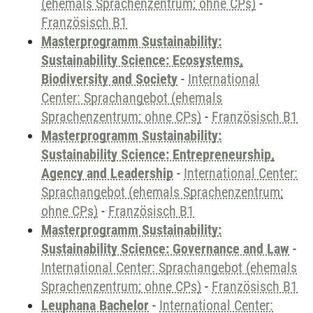
(ehemals Sprachenzentrum; ohne CPs)
-
Französisch B1
Masterprogramm Sustainability:
Sustainability Science: Ecosystems,
Biodiversity and Society
-
International
Center: Sprachangebot (ehemals
Sprachenzentrum; ohne CPs)
-
Französisch B1
Masterprogramm Sustainability:
Sustainability Science: Entrepreneurship,
Agency and Leadership
-
International Center:
Sprachangebot (ehemals Sprachenzentrum;
ohne CPs)
-
Französisch B1
Masterprogramm Sustainability:
Sustainability Science: Governance and Law
-
International Center: Sprachangebot (ehemals
Sprachenzentrum; ohne CPs)
-
Französisch B1
Leuphana Bachelor
-
International Center: