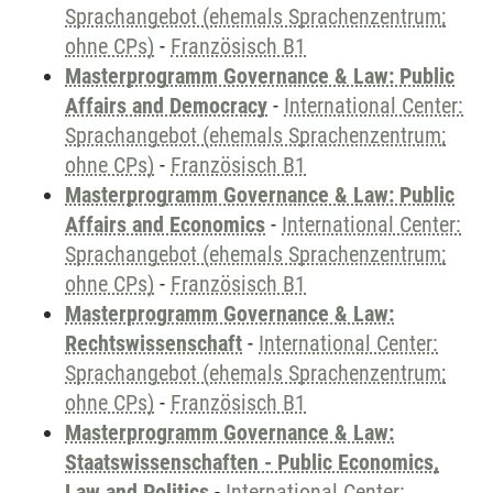
Sprachangebot (ehemals Sprachenzentrum;
ohne CPs)
-
Französisch B1
Masterprogramm Governance & Law: Public
Affairs and Democracy
-
International Center:
Sprachangebot (ehemals Sprachenzentrum;
ohne CPs)
-
Französisch B1
Masterprogramm Governance & Law: Public
Affairs and Economics
-
International Center:
Sprachangebot (ehemals Sprachenzentrum;
ohne CPs)
-
Französisch B1
Masterprogramm Governance & Law:
Rechtswissenschaft
-
International Center:
Sprachangebot (ehemals Sprachenzentrum;
ohne CPs)
-
Französisch B1
Masterprogramm Governance & Law:
Staatswissenschaften - Public Economics,
Law and Politics
-
International Center: