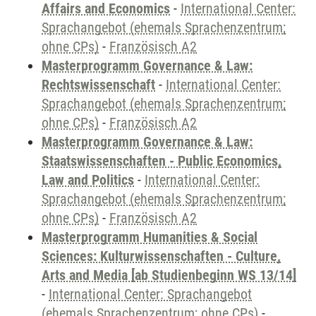
Affairs and Economics
-
International Center:
Sprachangebot (ehemals Sprachenzentrum;
ohne CPs)
-
Französisch A2
Masterprogramm Governance & Law:
Rechtswissenschaft
-
International Center:
Sprachangebot (ehemals Sprachenzentrum;
ohne CPs)
-
Französisch A2
Masterprogramm Governance & Law:
Staatswissenschaften - Public Economics,
Law and Politics
-
International Center:
Sprachangebot (ehemals Sprachenzentrum;
ohne CPs)
-
Französisch A2
Masterprogramm Humanities & Social
Sciences: Kulturwissenschaften - Culture,
Arts and Media [ab Studienbeginn WS 13/14]
-
International Center: Sprachangebot
(ehemals Sprachenzentrum; ohne CPs)
-