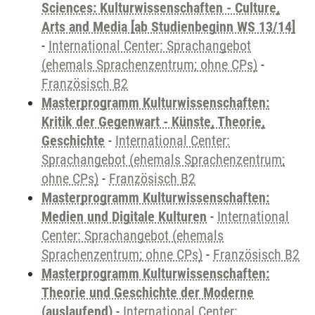
Sciences: Kulturwissenschaften - Culture,
Arts and Media [ab Studienbeginn WS 13/14]
-
International Center: Sprachangebot
(ehemals Sprachenzentrum; ohne CPs)
-
Französisch B2
Masterprogramm Kulturwissenschaften:
Kritik der Gegenwart - Künste, Theorie,
Geschichte
-
International Center:
Sprachangebot (ehemals Sprachenzentrum;
ohne CPs)
-
Französisch B2
Masterprogramm Kulturwissenschaften:
Medien und Digitale Kulturen
-
International
Center: Sprachangebot (ehemals
Sprachenzentrum; ohne CPs)
-
Französisch B2
Masterprogramm Kulturwissenschaften:
Theorie und Geschichte der Moderne
(auslaufend)
-
International Center: