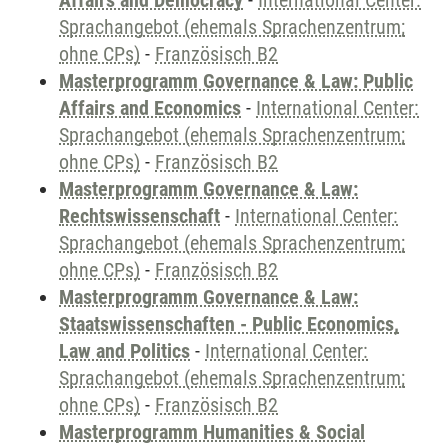
Affairs and Democracy
-
International Center:
Sprachangebot (ehemals Sprachenzentrum;
ohne CPs)
-
Französisch B2
Masterprogramm Governance & Law: Public
Affairs and Economics
-
International Center:
Sprachangebot (ehemals Sprachenzentrum;
ohne CPs)
-
Französisch B2
Masterprogramm Governance & Law:
Rechtswissenschaft
-
International Center:
Sprachangebot (ehemals Sprachenzentrum;
ohne CPs)
-
Französisch B2
Masterprogramm Governance & Law:
Staatswissenschaften - Public Economics,
Law and Politics
-
International Center:
Sprachangebot (ehemals Sprachenzentrum;
ohne CPs)
-
Französisch B2
Masterprogramm Humanities & Social