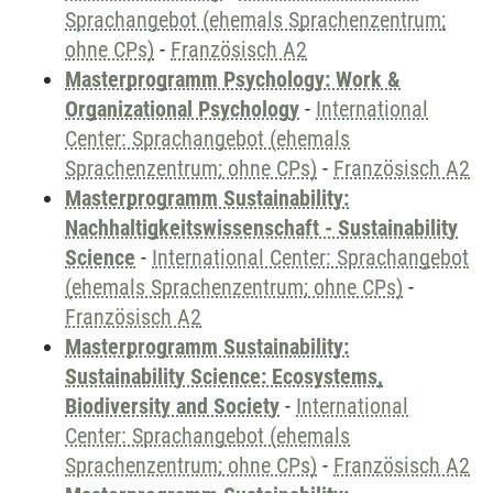
Sprachangebot (ehemals Sprachenzentrum;
ohne CPs)
-
Französisch A2
Masterprogramm Psychology: Work &
Organizational Psychology
-
International
Center: Sprachangebot (ehemals
Sprachenzentrum; ohne CPs)
-
Französisch A2
Masterprogramm Sustainability:
Nachhaltigkeitswissenschaft - Sustainability
Science
-
International Center: Sprachangebot
(ehemals Sprachenzentrum; ohne CPs)
-
Französisch A2
Masterprogramm Sustainability:
Sustainability Science: Ecosystems,
Biodiversity and Society
-
International
Center: Sprachangebot (ehemals
Sprachenzentrum; ohne CPs)
-
Französisch A2