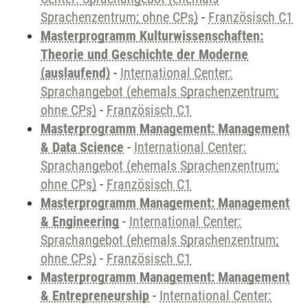
Sprachenzentrum; ohne CPs)
-
Französisch C1
Masterprogramm Kulturwissenschaften:
Theorie und Geschichte der Moderne
(auslaufend)
-
International Center:
Sprachangebot (ehemals Sprachenzentrum;
ohne CPs)
-
Französisch C1
Masterprogramm Management: Management
& Data Science
-
International Center:
Sprachangebot (ehemals Sprachenzentrum;
ohne CPs)
-
Französisch C1
Masterprogramm Management: Management
& Engineering
-
International Center:
Sprachangebot (ehemals Sprachenzentrum;
ohne CPs)
-
Französisch C1
Masterprogramm Management: Management
& Entrepreneurship
-
International Center: