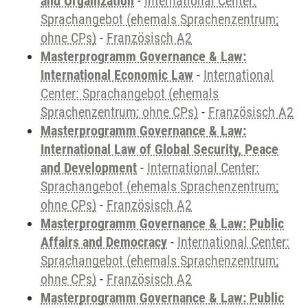
and Organization
-
International Center:
Sprachangebot (ehemals Sprachenzentrum;
ohne CPs)
-
Französisch A2
Masterprogramm Governance & Law:
International Economic Law
-
International
Center: Sprachangebot (ehemals
Sprachenzentrum; ohne CPs)
-
Französisch A2
Masterprogramm Governance & Law:
International Law of Global Security, Peace
and Development
-
International Center:
Sprachangebot (ehemals Sprachenzentrum;
ohne CPs)
-
Französisch A2
Masterprogramm Governance & Law: Public
Affairs and Democracy
-
International Center:
Sprachangebot (ehemals Sprachenzentrum;
ohne CPs)
-
Französisch A2
Masterprogramm Governance & Law: Public