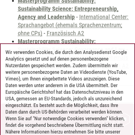
Masterprogramm Sustainability:
Sustainability Science: Entrepreneurship,
Agency and Leadership
-
International Center:
Sprachangebot (ehemals Sprachenzentrum;
ohne CPs)
-
Französisch A2
Masterprogramm Sustainability:
Sustainability Science: Governance and Law
-
Wir verwenden Cookies, die durch den Analysedienst Google
International Center: Sprachangebot (ehemals
Analytics gesetzt und auf denen personenbezogene
Sprachenzentrum; ohne CPs)
-
Französisch A2
Nutzerdaten gespeichert werden. Zudem übermitteln wir
weitere personenbezogene Daten an Videodienste (YouTube,
Vimeo), um Ihnen eingebettete Videos anzuzeigen. Diese
Daten werden unter anderem in die USA übermittelt. Der
Europäische Gerichtshof hat das Datenschutzniveau in den
Timo Leder
/
30.06.2024
USA, gemessen an EU-Standards, jedoch als unzureichend
eingeschätzt. Es besteht auch die Möglichkeit, dass Ihre
Daten dann durch US-Behörden verarbeitet werden können.
KONTAKT
Wenn Sie auf "Nur notwendige Cookies verwenden" klicken,
findet die vorgehend beschriebene Übermittlung nicht statt.
LEUPHANA ALS ARBEITGEBER
Nähere Informationen hierzu entnehmen Sie bitte unserer
INTRANET