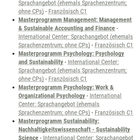
Sprachangebot (ehemals Sprachenzentrum;
ohne CPs)
-
Französisch C1
Masterprogramm Management: Management
& Sustainable Accounting and Finance
-
International Center: Sprachangebot (ehemals
Sprachenzentrum; ohne CPs)
-
Französisch C1
Masterprogramm Psychology: Psychology
and Sustainability
-
International Center:
Sprachangebot (ehemals Sprachenzentrum;
ohne CPs)
-
Französisch C1
Masterprogramm Psychology: Work &
Organizational Psychology
-
International
Center: Sprachangebot (ehemals
Sprachenzentrum; ohne CPs)
-
Französisch C1
Masterprogramm Sustainability:
Nachhaltigkeitswissenschaft - Sustainability
Science
-
International Center: Sprachangebot