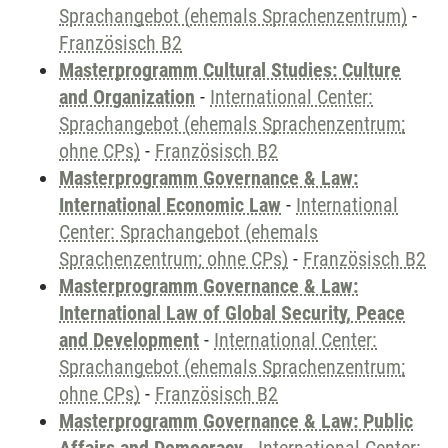
Sprachangebot (ehemals Sprachenzentrum)
-
Französisch B2
Masterprogramm Cultural Studies: Culture
and Organization
-
International Center:
Sprachangebot (ehemals Sprachenzentrum;
ohne CPs)
-
Französisch B2
Masterprogramm Governance & Law:
International Economic Law
-
International
Center: Sprachangebot (ehemals
Sprachenzentrum; ohne CPs)
-
Französisch B2
Masterprogramm Governance & Law:
International Law of Global Security, Peace
and Development
-
International Center:
Sprachangebot (ehemals Sprachenzentrum;
ohne CPs)
-
Französisch B2
Masterprogramm Governance & Law: Public