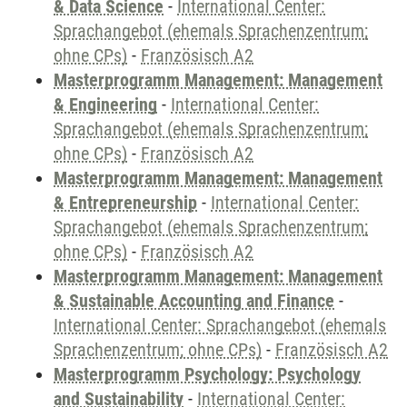
& Data Science
-
International Center:
Sprachangebot (ehemals Sprachenzentrum;
ohne CPs)
-
Französisch A2
Masterprogramm Management: Management
& Engineering
-
International Center:
Sprachangebot (ehemals Sprachenzentrum;
ohne CPs)
-
Französisch A2
Masterprogramm Management: Management
& Entrepreneurship
-
International Center:
Sprachangebot (ehemals Sprachenzentrum;
ohne CPs)
-
Französisch A2
Masterprogramm Management: Management
& Sustainable Accounting and Finance
-
International Center: Sprachangebot (ehemals
Sprachenzentrum; ohne CPs)
-
Französisch A2
Masterprogramm Psychology: Psychology
and Sustainability
-
International Center: