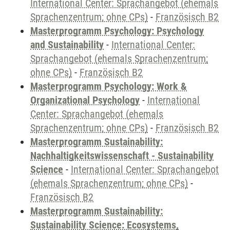
International Center: Sprachangebot (ehemals
Sprachenzentrum; ohne CPs)
-
Französisch B2
Masterprogramm Psychology: Psychology
and Sustainability
-
International Center:
Sprachangebot (ehemals Sprachenzentrum;
ohne CPs)
-
Französisch B2
Masterprogramm Psychology: Work &
Organizational Psychology
-
International
Center: Sprachangebot (ehemals
Sprachenzentrum; ohne CPs)
-
Französisch B2
Masterprogramm Sustainability:
Nachhaltigkeitswissenschaft - Sustainability
Science
-
International Center: Sprachangebot
(ehemals Sprachenzentrum; ohne CPs)
-
Französisch B2
Masterprogramm Sustainability:
Sustainability Science: Ecosystems,