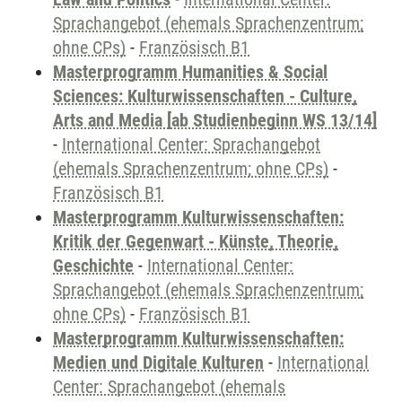
Sprachangebot (ehemals Sprachenzentrum;
ohne CPs)
-
Französisch B1
Masterprogramm Humanities & Social
Sciences: Kulturwissenschaften - Culture,
Arts and Media [ab Studienbeginn WS 13/14]
-
International Center: Sprachangebot
(ehemals Sprachenzentrum; ohne CPs)
-
Französisch B1
Masterprogramm Kulturwissenschaften:
Kritik der Gegenwart - Künste, Theorie,
Geschichte
-
International Center:
Sprachangebot (ehemals Sprachenzentrum;
ohne CPs)
-
Französisch B1
Masterprogramm Kulturwissenschaften:
Medien und Digitale Kulturen
-
International
Center: Sprachangebot (ehemals