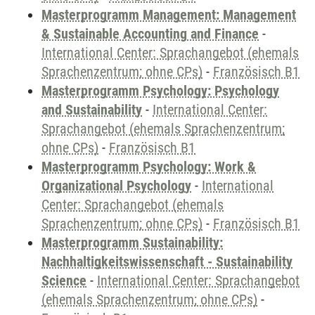
Masterprogramm Management: Management
& Sustainable Accounting and Finance
-
International Center: Sprachangebot (ehemals
Sprachenzentrum; ohne CPs)
-
Französisch B1
Masterprogramm Psychology: Psychology
and Sustainability
-
International Center:
Sprachangebot (ehemals Sprachenzentrum;
ohne CPs)
-
Französisch B1
Masterprogramm Psychology: Work &
Organizational Psychology
-
International
Center: Sprachangebot (ehemals
Sprachenzentrum; ohne CPs)
-
Französisch B1
Masterprogramm Sustainability:
Nachhaltigkeitswissenschaft - Sustainability
Science
-
International Center: Sprachangebot
(ehemals Sprachenzentrum; ohne CPs)
-