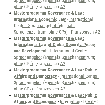
Sprachangebot (ehemals Sprachenzentrum;
ohne CPs)
-
Französisch A2
Masterprogramm Governance & Law:
International Economic Law
-
International
Center: Sprachangebot (ehemals
Sprachenzentrum; ohne CPs)
-
Französisch A2
Masterprogramm Governance & Law:
International Law of Global Security, Peace
and Development
-
International Center:
Sprachangebot (ehemals Sprachenzentrum;
ohne CPs)
-
Französisch A2
Masterprogramm Governance & Law: Public
Affairs and Democracy
-
International Center:
Sprachangebot (ehemals Sprachenzentrum;
ohne CPs)
-
Französisch A2
Masterprogramm Governance & Law: Public
Affairs and Economics
-
International Center: