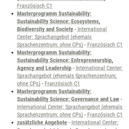
Französisch C1
Masterprogramm Sustainability:
Sustainability Science: Ecosystems,
Biodiversity and Society
-
International
Center: Sprachangebot (ehemals
Sprachenzentrum; ohne CPs)
-
Französisch C1
Masterprogramm Sustainability:
Sustainability Science: Entrepreneurship,
Agency and Leadership
-
International Center:
Sprachangebot (ehemals Sprachenzentrum;
ohne CPs)
-
Französisch C1
Masterprogramm Sustainability:
Sustainability Science: Governance and Law
-
International Center: Sprachangebot (ehemals
Sprachenzentrum; ohne CPs)
-
Französisch C1
zusätzliche Angebote
-
International Center: