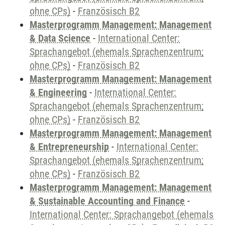
ohne CPs)
-
Französisch B2
Masterprogramm Management: Management
& Data Science
-
International Center:
Sprachangebot (ehemals Sprachenzentrum;
ohne CPs)
-
Französisch B2
Masterprogramm Management: Management
& Engineering
-
International Center:
Sprachangebot (ehemals Sprachenzentrum;
ohne CPs)
-
Französisch B2
Masterprogramm Management: Management
& Entrepreneurship
-
International Center:
Sprachangebot (ehemals Sprachenzentrum;
ohne CPs)
-
Französisch B2
Masterprogramm Management: Management
& Sustainable Accounting and Finance
-
International Center: Sprachangebot (ehemals