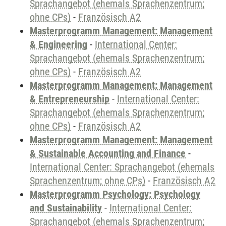
Sprachangebot (ehemals Sprachenzentrum;
ohne CPs)
-
Französisch A2
Masterprogramm Management: Management
& Engineering
-
International Center:
Sprachangebot (ehemals Sprachenzentrum;
ohne CPs)
-
Französisch A2
Masterprogramm Management: Management
& Entrepreneurship
-
International Center:
Sprachangebot (ehemals Sprachenzentrum;
ohne CPs)
-
Französisch A2
Masterprogramm Management: Management
& Sustainable Accounting and Finance
-
International Center: Sprachangebot (ehemals
Sprachenzentrum; ohne CPs)
-
Französisch A2
Masterprogramm Psychology: Psychology
and Sustainability
-
International Center:
Sprachangebot (ehemals Sprachenzentrum;