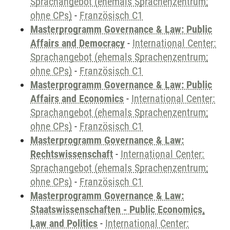
Sprachangebot (ehemals Sprachenzentrum;
ohne CPs)
-
Französisch C1
Masterprogramm Governance & Law: Public
Affairs and Democracy
-
International Center:
Sprachangebot (ehemals Sprachenzentrum;
ohne CPs)
-
Französisch C1
Masterprogramm Governance & Law: Public
Affairs and Economics
-
International Center:
Sprachangebot (ehemals Sprachenzentrum;
ohne CPs)
-
Französisch C1
Masterprogramm Governance & Law:
Rechtswissenschaft
-
International Center:
Sprachangebot (ehemals Sprachenzentrum;
ohne CPs)
-
Französisch C1
Masterprogramm Governance & Law:
Staatswissenschaften - Public Economics,
Law and Politics
-
International Center: