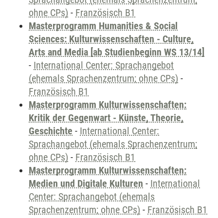
ohne CPs)
-
Französisch B1
Masterprogramm Humanities & Social
Sciences: Kulturwissenschaften - Culture,
Arts and Media [ab Studienbeginn WS 13/14]
-
International Center: Sprachangebot
(ehemals Sprachenzentrum; ohne CPs)
-
Französisch B1
Masterprogramm Kulturwissenschaften:
Kritik der Gegenwart - Künste, Theorie,
Geschichte
-
International Center:
Sprachangebot (ehemals Sprachenzentrum;
ohne CPs)
-
Französisch B1
Masterprogramm Kulturwissenschaften:
Medien und Digitale Kulturen
-
International
Center: Sprachangebot (ehemals
Sprachenzentrum; ohne CPs)
-
Französisch B1