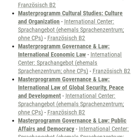
Französisch B2
Masterprogramm Cultural Studies: Culture
and Organization
-
International Center:
Sprachangebot (ehemals Sprachenzentrum;
ohne CPs)
-
Französisch B2
Masterprogramm Governance & Law:
International Economic Law
-
International
Center: Sprachangebot (ehemals
Sprachenzentrum; ohne CPs)
-
Französisch B2
Masterprogramm Governance & Law:
International Law of Global Security, Peace
and Development
-
International Center:
Sprachangebot (ehemals Sprachenzentrum;
ohne CPs)
-
Französisch B2
Masterprogramm Governance & Law: Public
Affairs and Democracy
-
International Center: