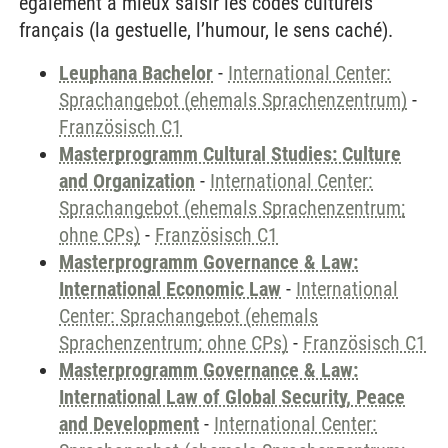
également à mieux saisir les codes culturels
français (la gestuelle, l’humour, le sens caché).
Leuphana Bachelor
-
International Center:
Sprachangebot (ehemals Sprachenzentrum)
-
Französisch C1
Masterprogramm Cultural Studies: Culture
and Organization
-
International Center:
Sprachangebot (ehemals Sprachenzentrum;
ohne CPs)
-
Französisch C1
Masterprogramm Governance & Law:
International Economic Law
-
International
Center: Sprachangebot (ehemals
Sprachenzentrum; ohne CPs)
-
Französisch C1
Masterprogramm Governance & Law:
International Law of Global Security, Peace
and Development
-
International Center: