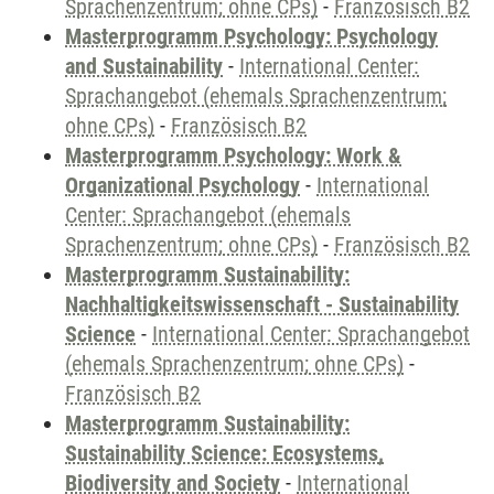
Sprachenzentrum; ohne CPs)
-
Französisch B2
Masterprogramm Psychology: Psychology
and Sustainability
-
International Center:
Sprachangebot (ehemals Sprachenzentrum;
ohne CPs)
-
Französisch B2
Masterprogramm Psychology: Work &
Organizational Psychology
-
International
Center: Sprachangebot (ehemals
Sprachenzentrum; ohne CPs)
-
Französisch B2
Masterprogramm Sustainability:
Nachhaltigkeitswissenschaft - Sustainability
Science
-
International Center: Sprachangebot
(ehemals Sprachenzentrum; ohne CPs)
-
Französisch B2
Masterprogramm Sustainability:
Sustainability Science: Ecosystems,
Biodiversity and Society
-
International