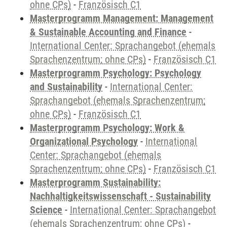
ohne CPs)
-
Französisch C1
Masterprogramm Management: Management
& Sustainable Accounting and Finance
-
International Center: Sprachangebot (ehemals
Sprachenzentrum; ohne CPs)
-
Französisch C1
Masterprogramm Psychology: Psychology
and Sustainability
-
International Center:
Sprachangebot (ehemals Sprachenzentrum;
ohne CPs)
-
Französisch C1
Masterprogramm Psychology: Work &
Organizational Psychology
-
International
Center: Sprachangebot (ehemals
Sprachenzentrum; ohne CPs)
-
Französisch C1
Masterprogramm Sustainability:
Nachhaltigkeitswissenschaft - Sustainability
Science
-
International Center: Sprachangebot
(ehemals Sprachenzentrum; ohne CPs)
-