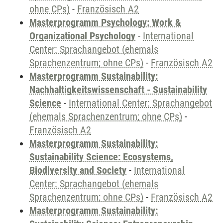
ohne CPs)
-
Französisch A2
Masterprogramm Psychology: Work &
Organizational Psychology
-
International
Center: Sprachangebot (ehemals
Sprachenzentrum; ohne CPs)
-
Französisch A2
Masterprogramm Sustainability:
Nachhaltigkeitswissenschaft - Sustainability
Science
-
International Center: Sprachangebot
(ehemals Sprachenzentrum; ohne CPs)
-
Französisch A2
Masterprogramm Sustainability:
Sustainability Science: Ecosystems,
Biodiversity and Society
-
International
Center: Sprachangebot (ehemals
Sprachenzentrum; ohne CPs)
-
Französisch A2
Masterprogramm Sustainability: