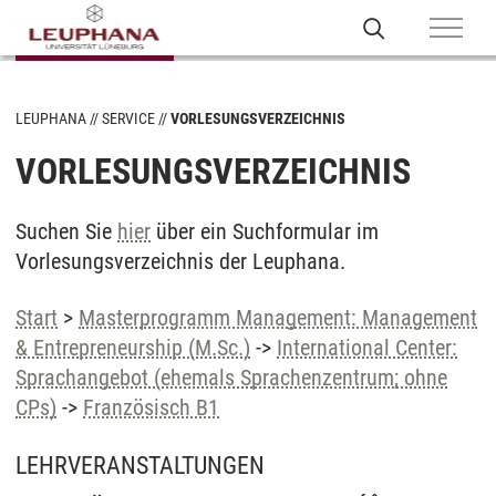
LEUPHANA
SERVICE
VORLESUNGSVERZEICHNIS
VORLESUNGSVERZEICHNIS
Suchen Sie
hier
über ein Suchformular im
Vorlesungsverzeichnis der Leuphana.
Start
>
Masterprogramm Management: Management
& Entrepreneurship (M.Sc.)
->
International Center:
Sprachangebot (ehemals Sprachenzentrum; ohne
CPs)
->
Französisch B1
LEHRVERANSTALTUNGEN