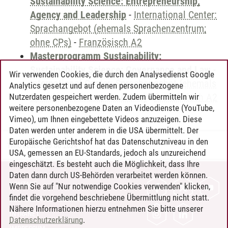
Sustainability Science: Entrepreneurship,
Agency and Leadership
-
International Center:
Sprachangebot (ehemals Sprachenzentrum;
ohne CPs)
-
Französisch A2
Masterprogramm Sustainability:
Sustainability Science: Governance and Law
-
Wir verwenden Cookies, die durch den Analysedienst Google
International Center: Sprachangebot (ehemals
Analytics gesetzt und auf denen personenbezogene
Sprachenzentrum; ohne CPs)
-
Französisch A2
Nutzerdaten gespeichert werden. Zudem übermitteln wir
weitere personenbezogene Daten an Videodienste (YouTube,
Vimeo), um Ihnen eingebettete Videos anzuzeigen. Diese
Daten werden unter anderem in die USA übermittelt. Der
Europäische Gerichtshof hat das Datenschutzniveau in den
Timo Leder
/
30.06.2024
USA, gemessen an EU-Standards, jedoch als unzureichend
eingeschätzt. Es besteht auch die Möglichkeit, dass Ihre
Daten dann durch US-Behörden verarbeitet werden können.
KONTAKT
Wenn Sie auf "Nur notwendige Cookies verwenden" klicken,
findet die vorgehend beschriebene Übermittlung nicht statt.
LEUPHANA ALS ARBEITGEBER
Nähere Informationen hierzu entnehmen Sie bitte unserer
INTRANET
Datenschutzerklärung
.