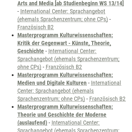
Arts and Media [ab Studienbeginn WS 13/14]
-
International Center: Sprachangebot
(ehemals Sprachenzentrum; ohne CPs)
-
Französisch B2
Masterprogramm Kulturwissenschaften:
Kritik der Gegenwart - Künste, Theorie,
Geschichte
-
International Center:
Sprachangebot (ehemals Sprachenzentrum;
ohne CPs)
-
Französisch B2
Masterprogramm Kulturwissenschaften:
Medien und Digitale Kulturen
-
International
Center: Sprachangebot (ehemals
Sprachenzentrum; ohne CPs)
-
Französisch B2
Masterprogramm Kulturwissenschaften:
Theorie und Geschichte der Moderne
(auslaufend)
-
International Center:
Sprachangebot (ehemals Sprachenzentrum;