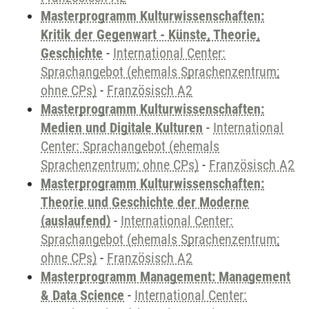
Masterprogramm Kulturwissenschaften:
Kritik der Gegenwart - Künste, Theorie,
Geschichte
-
International Center:
Sprachangebot (ehemals Sprachenzentrum;
ohne CPs)
-
Französisch A2
Masterprogramm Kulturwissenschaften:
Medien und Digitale Kulturen
-
International
Center: Sprachangebot (ehemals
Sprachenzentrum; ohne CPs)
-
Französisch A2
Masterprogramm Kulturwissenschaften:
Theorie und Geschichte der Moderne
(auslaufend)
-
International Center:
Sprachangebot (ehemals Sprachenzentrum;
ohne CPs)
-
Französisch A2
Masterprogramm Management: Management
& Data Science
-
International Center: