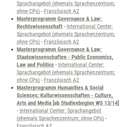
Sprachangebot (ehemals Sprachenzentrum;
ohne CPs)
-
Französisch A2
Masterprogramm Governance & Law:
Rechtswissenschaft
-
International Center:
Sprachangebot (ehemals Sprachenzentrum;
ohne CPs)
-
Französisch A2
Masterprogramm Governance & Law:
Staatswissenschaften - Public Economics,
Law and Politics
-
International Center:
Sprachangebot (ehemals Sprachenzentrum;
ohne CPs)
-
Französisch A2
Masterprogramm Humanities & Social
Sciences: Kulturwissenschaften - Culture,
Arts and Media [ab Studienbeginn WS 13/14]
-
International Center: Sprachangebot
(ehemals Sprachenzentrum; ohne CPs)
-
Französisch A2