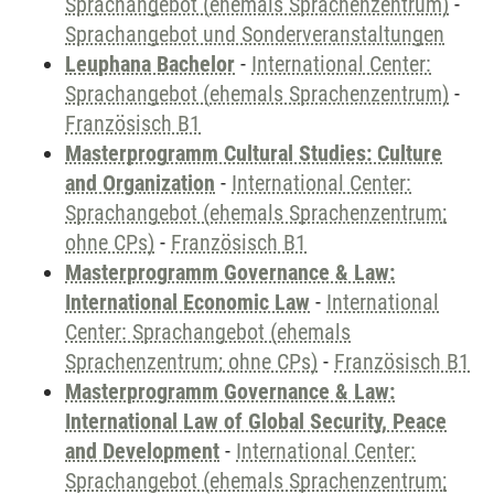
Sprachangebot (ehemals Sprachenzentrum)
-
Sprachangebot und Sonderveranstaltungen
Leuphana Bachelor
-
International Center:
Sprachangebot (ehemals Sprachenzentrum)
-
Französisch B1
Masterprogramm Cultural Studies: Culture
and Organization
-
International Center:
Sprachangebot (ehemals Sprachenzentrum;
ohne CPs)
-
Französisch B1
Masterprogramm Governance & Law:
International Economic Law
-
International
Center: Sprachangebot (ehemals
Sprachenzentrum; ohne CPs)
-
Französisch B1
Masterprogramm Governance & Law:
International Law of Global Security, Peace
and Development
-
International Center:
Sprachangebot (ehemals Sprachenzentrum;