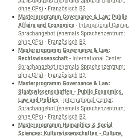
Sprachangebot (ehemals Sprachenzentrum;
ohne CPs)
-
Französisch B2
Masterprogramm Governance & Law: Public
Affairs and Economics
-
International Center:
Sprachangebot (ehemals Sprachenzentrum;
ohne CPs)
-
Französisch B2
Masterprogramm Governance & Law:
Rechtswissenschaft
-
International Center:
Sprachangebot (ehemals Sprachenzentrum;
ohne CPs)
-
Französisch B2
Masterprogramm Governance & Law:
Staatswissenschaften - Public Economics,
Law and Politics
-
International Center:
Sprachangebot (ehemals Sprachenzentrum;
ohne CPs)
-
Französisch B2
Masterprogramm Humanities & Social
Sciences: Kulturwissenschaften - Culture,