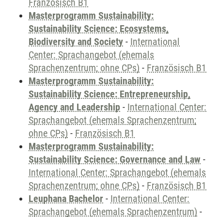
Französisch B1
Masterprogramm Sustainability:
Sustainability Science: Ecosystems,
Biodiversity and Society
-
International
Center: Sprachangebot (ehemals
Sprachenzentrum; ohne CPs)
-
Französisch B1
Masterprogramm Sustainability:
Sustainability Science: Entrepreneurship,
Agency and Leadership
-
International Center:
Sprachangebot (ehemals Sprachenzentrum;
ohne CPs)
-
Französisch B1
Masterprogramm Sustainability:
Sustainability Science: Governance and Law
-
International Center: Sprachangebot (ehemals
Sprachenzentrum; ohne CPs)
-
Französisch B1
Leuphana Bachelor
-
International Center:
Sprachangebot (ehemals Sprachenzentrum)
-