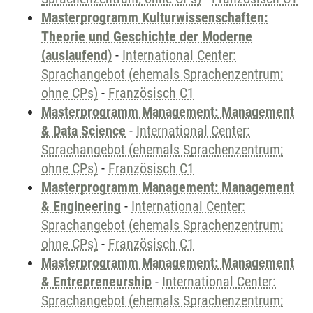
Masterprogramm Kulturwissenschaften:
Theorie und Geschichte der Moderne
(auslaufend)
-
International Center:
Sprachangebot (ehemals Sprachenzentrum;
ohne CPs)
-
Französisch C1
Masterprogramm Management: Management
& Data Science
-
International Center:
Sprachangebot (ehemals Sprachenzentrum;
ohne CPs)
-
Französisch C1
Masterprogramm Management: Management
& Engineering
-
International Center:
Sprachangebot (ehemals Sprachenzentrum;
ohne CPs)
-
Französisch C1
Masterprogramm Management: Management
& Entrepreneurship
-
International Center:
Sprachangebot (ehemals Sprachenzentrum;