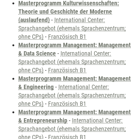
Masterprogramm Kulturwissenschaften:
Theorie und Geschichte der Moderne
(auslaufend)
-
International Center:
Sprachangebot (ehemals Sprachenzentrum;
ohne CPs)
-
Französisch B1
Masterprogramm Management: Management
& Data Science
-
International Center:
Sprachangebot (ehemals Sprachenzentrum;
ohne CPs)
-
Französisch B1
Masterprogramm Management: Management
& Engineering
-
International Center:
Sprachangebot (ehemals Sprachenzentrum;
ohne CPs)
-
Französisch B1
Masterprogramm Management: Management
& Entrepreneurship
-
International Center:
Sprachangebot (ehemals Sprachenzentrum;
ohne CPs)
-
Französisch B1