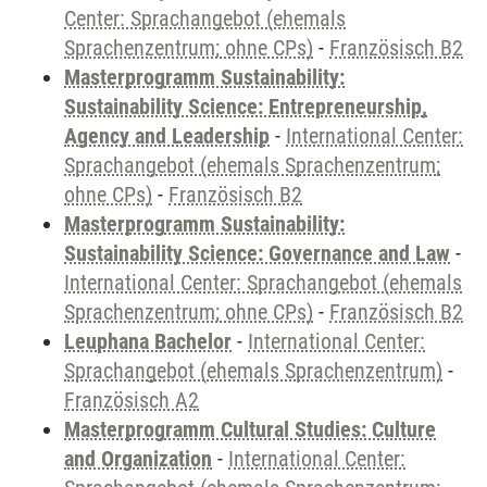
Center: Sprachangebot (ehemals
Sprachenzentrum; ohne CPs)
-
Französisch B2
Masterprogramm Sustainability:
Sustainability Science: Entrepreneurship,
Agency and Leadership
-
International Center:
Sprachangebot (ehemals Sprachenzentrum;
ohne CPs)
-
Französisch B2
Masterprogramm Sustainability:
Sustainability Science: Governance and Law
-
International Center: Sprachangebot (ehemals
Sprachenzentrum; ohne CPs)
-
Französisch B2
Leuphana Bachelor
-
International Center:
Sprachangebot (ehemals Sprachenzentrum)
-
Französisch A2
Masterprogramm Cultural Studies: Culture
and Organization
-
International Center: