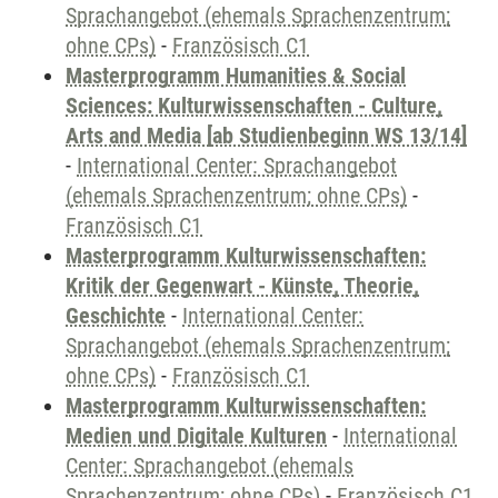
Sprachangebot (ehemals Sprachenzentrum;
ohne CPs)
-
Französisch C1
Masterprogramm Humanities & Social
Sciences: Kulturwissenschaften - Culture,
Arts and Media [ab Studienbeginn WS 13/14]
-
International Center: Sprachangebot
(ehemals Sprachenzentrum; ohne CPs)
-
Französisch C1
Masterprogramm Kulturwissenschaften:
Kritik der Gegenwart - Künste, Theorie,
Geschichte
-
International Center:
Sprachangebot (ehemals Sprachenzentrum;
ohne CPs)
-
Französisch C1
Masterprogramm Kulturwissenschaften:
Medien und Digitale Kulturen
-
International
Center: Sprachangebot (ehemals
Sprachenzentrum; ohne CPs)
-
Französisch C1