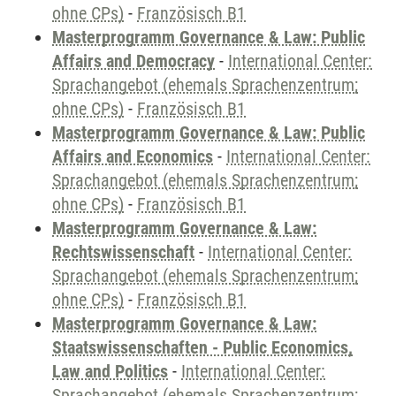
ohne CPs)
-
Französisch B1
Masterprogramm Governance & Law: Public
Affairs and Democracy
-
International Center:
Sprachangebot (ehemals Sprachenzentrum;
ohne CPs)
-
Französisch B1
Masterprogramm Governance & Law: Public
Affairs and Economics
-
International Center:
Sprachangebot (ehemals Sprachenzentrum;
ohne CPs)
-
Französisch B1
Masterprogramm Governance & Law:
Rechtswissenschaft
-
International Center:
Sprachangebot (ehemals Sprachenzentrum;
ohne CPs)
-
Französisch B1
Masterprogramm Governance & Law:
Staatswissenschaften - Public Economics,
Law and Politics
-
International Center:
Sprachangebot (ehemals Sprachenzentrum;