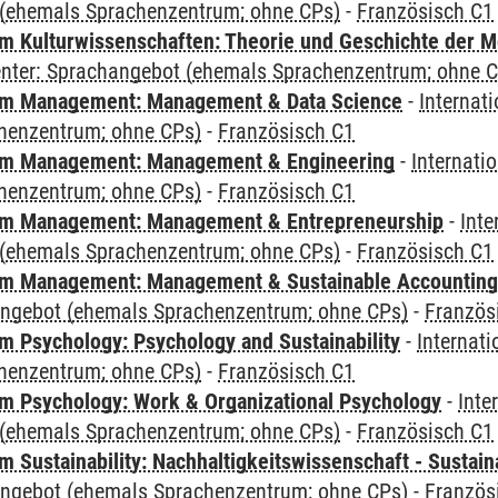
(ehemals Sprachenzentrum; ohne CPs)
-
Französisch C1
 Kulturwissenschaften: Theorie und Geschichte der M
Center: Sprachangebot (ehemals Sprachenzentrum; ohne 
m Management: Management & Data Science
-
Internat
henzentrum; ohne CPs)
-
Französisch C1
m Management: Management & Engineering
-
Internati
henzentrum; ohne CPs)
-
Französisch C1
m Management: Management & Entrepreneurship
-
Inte
(ehemals Sprachenzentrum; ohne CPs)
-
Französisch C1
m Management: Management & Sustainable Accounting
angebot (ehemals Sprachenzentrum; ohne CPs)
-
Französ
 Psychology: Psychology and Sustainability
-
Internat
henzentrum; ohne CPs)
-
Französisch C1
 Psychology: Work & Organizational Psychology
-
Inte
(ehemals Sprachenzentrum; ohne CPs)
-
Französisch C1
Sustainability: Nachhaltigkeitswissenschaft - Sustaina
angebot (ehemals Sprachenzentrum; ohne CPs)
-
Französ