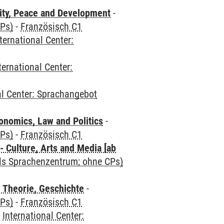
ity, Peace and Development
-
CPs)
-
Französisch C1
ternational Center:
ternational Center:
al Center: Sprachangebot
nomics, Law and Politics
-
CPs)
-
Französisch C1
 Culture, Arts and Media [ab
als Sprachenzentrum; ohne CPs)
 Theorie, Geschichte
-
CPs)
-
Französisch C1
-
International Center: