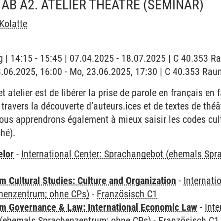
AB A2. ATELIER THÉÂTRE
(SEMINAR)
Kolatte
 | 14:15 - 15:45 | 07.04.2025 - 18.07.2025 | C 40.353 Rau
3.06.2025, 16:00 - Mo, 23.06.2025, 17:30 | C 40.353 Raum
et atelier est de libérer la prise de parole en français en 
 travers la découverte d’auteurs.ices et de textes de th
ous apprendrons également à mieux saisir les codes cultu
hé).
elor
-
International Center: Sprachangebot (ehemals Sp
 Cultural Studies: Culture and Organization
-
Internati
henzentrum; ohne CPs)
-
Französisch C1
 Governance & Law: International Economic Law
-
Inte
(ehemals Sprachenzentrum; ohne CPs)
-
Französisch C1