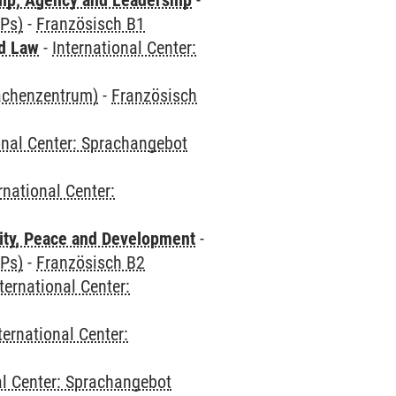
hip, Agency and Leadership
-
CPs)
-
Französisch B1
nd Law
-
International Center:
rachenzentrum)
-
Französisch
onal Center: Sprachangebot
rnational Center:
ity, Peace and Development
-
CPs)
-
Französisch B2
ternational Center:
ternational Center:
al Center: Sprachangebot