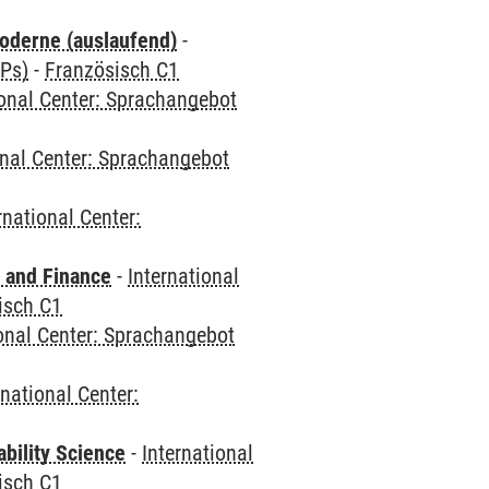
oderne (auslaufend)
-
CPs)
-
Französisch C1
ional Center: Sprachangebot
onal Center: Sprachangebot
rnational Center:
 and Finance
-
International
isch C1
ional Center: Sprachangebot
rnational Center:
bility Science
-
International
isch C1