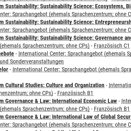
Sustainability: Sustainability Science: Ecosystems, Bi
Center: Sprachangebot (ehemals Sprachenzentrum; ohne 
 Sustainability: Sustainability Science: Entrepreneurs
Center: Sprachangebot (ehemals Sprachenzentrum; ohne 
 Sustainability: Sustainability Science: Governance a
(ehemals Sprachenzentrum; ohne CPs)
-
Französisch C1
gebote
-
International Center: Sprachangebot (ehemals 
und Sonderveranstaltungen
elor
-
International Center: Sprachangebot (ehemals Sp
 Cultural Studies: Culture and Organization
-
Internati
henzentrum; ohne CPs)
-
Französisch B1
 Governance & Law: International Economic Law
-
Inte
(ehemals Sprachenzentrum; ohne CPs)
-
Französisch B1
 Governance & Law: International Law of Global Secur
Center: Sprachangebot (ehemals Sprachenzentrum; ohne 