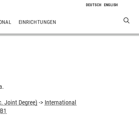
ONAL
EINRICHTUNGEN
a.
. Joint Degree)
->
International
 B1