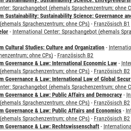
 Sustainability: Sustainability Science: Entrepreneurs
Center: Sprachangebot (ehemals Sprachenzentrum; ohne 
 Sustainability: Sustainability Science: Governance a
(ehemals Sprachenzentrum; ohne CPs)
-
Französisch B1
elor
-
International Center: Sprachangebot (ehemals Sp
 Cultural Studies: Culture and Organization
-
Internati
henzentrum; ohne CPs)
-
Französisch B2
 Governance & Law: International Economic Law
-
Inte
(ehemals Sprachenzentrum; ohne CPs)
-
Französisch B2
 Governance & Law: International Law of Global Secur
Center: Sprachangebot (ehemals Sprachenzentrum; ohne 
 Governance & Law: Public Affairs and Democracy
-
In
(ehemals Sprachenzentrum; ohne CPs)
-
Französisch B2
 Governance & Law: Public Affairs and Economics
-
In
(ehemals Sprachenzentrum; ohne CPs)
-
Französisch B2
m Governance & Law: Rechtswissenschaft
-
Internation