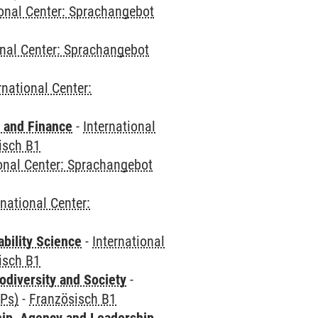
ional Center: Sprachangebot
onal Center: Sprachangebot
rnational Center:
 and Finance
-
International
isch B1
ional Center: Sprachangebot
rnational Center:
bility Science
-
International
isch B1
odiversity and Society
-
CPs)
-
Französisch B1