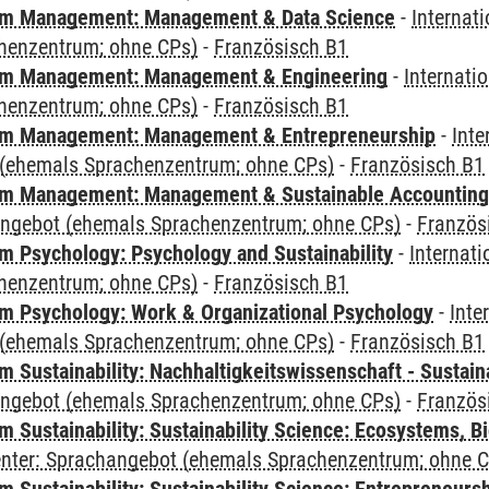
m Management: Management & Data Science
-
Internat
henzentrum; ohne CPs)
-
Französisch B1
m Management: Management & Engineering
-
Internati
henzentrum; ohne CPs)
-
Französisch B1
m Management: Management & Entrepreneurship
-
Inte
(ehemals Sprachenzentrum; ohne CPs)
-
Französisch B1
m Management: Management & Sustainable Accounting
angebot (ehemals Sprachenzentrum; ohne CPs)
-
Französ
 Psychology: Psychology and Sustainability
-
Internat
henzentrum; ohne CPs)
-
Französisch B1
 Psychology: Work & Organizational Psychology
-
Inte
(ehemals Sprachenzentrum; ohne CPs)
-
Französisch B1
Sustainability: Nachhaltigkeitswissenschaft - Sustaina
angebot (ehemals Sprachenzentrum; ohne CPs)
-
Französ
Sustainability: Sustainability Science: Ecosystems, Bi
Center: Sprachangebot (ehemals Sprachenzentrum; ohne 