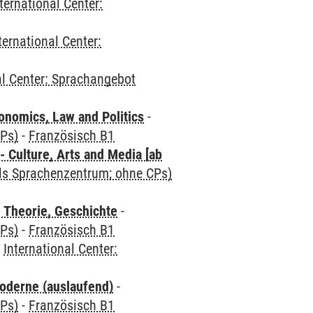
ternational Center:
ternational Center:
al Center: Sprachangebot
nomics, Law and Politics
-
CPs)
-
Französisch B1
 Culture, Arts and Media [ab
als Sprachenzentrum; ohne CPs)
 Theorie, Geschichte
-
CPs)
-
Französisch B1
-
International Center:
oderne (auslaufend)
-
CPs)
-
Französisch B1