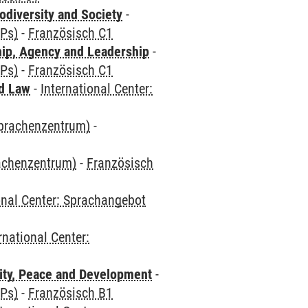
odiversity and Society
-
CPs)
-
Französisch C1
hip, Agency and Leadership
-
CPs)
-
Französisch C1
nd Law
-
International Center:
Sprachenzentrum)
-
rachenzentrum)
-
Französisch
onal Center: Sprachangebot
rnational Center:
ity, Peace and Development
-
CPs)
-
Französisch B1