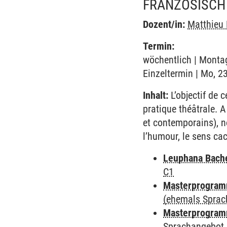
FRANZÖSISCH 
Dozent/in:
Matthieu 
Termin:
wöchentlich | Montag
Einzeltermin | Mo, 2
Inhalt:
L’objectif de c
pratique théâtrale. A
et contemporains), n
l’humour, le sens cac
Leuphana Bach
C1
Masterprogramm
(ehemals Sprac
Masterprogramm
Sprachangebot 