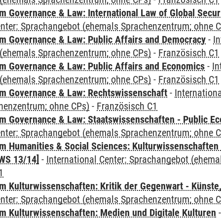
 Governance & Law: International Law of Global Secur
Center: Sprachangebot (ehemals Sprachenzentrum; ohne 
 Governance & Law: Public Affairs and Democracy
-
In
(ehemals Sprachenzentrum; ohne CPs)
-
Französisch C1
 Governance & Law: Public Affairs and Economics
-
In
(ehemals Sprachenzentrum; ohne CPs)
-
Französisch C1
m Governance & Law: Rechtswissenschaft
-
Internation
henzentrum; ohne CPs)
-
Französisch C1
 Governance & Law: Staatswissenschaften - Public Eco
Center: Sprachangebot (ehemals Sprachenzentrum; ohne 
 Humanities & Social Sciences: Kulturwissenschaften -
WS 13/14]
-
International Center: Sprachangebot (ehem
1
 Kulturwissenschaften: Kritik der Gegenwart - Künste,
Center: Sprachangebot (ehemals Sprachenzentrum; ohne 
 Kulturwissenschaften: Medien und Digitale Kulturen