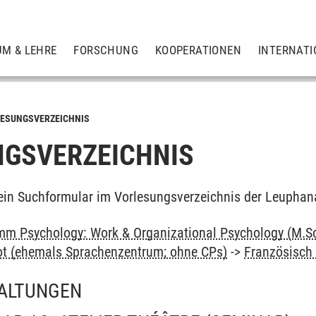
UM & LEHRE
FORSCHUNG
KOOPERATIONEN
INTERNATI
ESUNGSVERZEICHNIS
GSVERZEICHNIS
ein Suchformular im Vorlesungsverzeichnis der Leuphan
m Psychology: Work & Organizational Psychology (M.Sc
ot (ehemals Sprachenzentrum; ohne CPs)
->
Französisch
ALTUNGEN