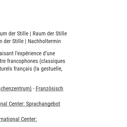
m der Stille | Raum der Stille
 der Stille | Nachholtermin
faisant l’expérience d’une
éâtre francophones (classiques
rels français (la gestuelle,
rachenzentrum)
-
Französisch
onal Center: Sprachangebot
rnational Center: