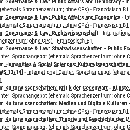
 Governance & Law: Public Affairs and Democracy
-
In
(ehemals Sprachenzentrum; ohne CPs)
-
Französisch B1
 Governance & Law: Public Affairs and Economics
-
In
(ehemals Sprachenzentrum; ohne CPs)
-
Französisch B1
m Governance & Law: Rechtswissenschaft
-
Internation
henzentrum; ohne CPs)
-
Französisch B1
 Governance & Law: Staatswissenschaften - Public Eco
Center: Sprachangebot (ehemals Sprachenzentrum; ohne 
 Humanities & Social Sciences: Kulturwissenschaften -
WS 13/14]
-
International Center: Sprachangebot (ehem
1
 Kulturwissenschaften: Kritik der Gegenwart - Künste,
Center: Sprachangebot (ehemals Sprachenzentrum; ohne 
 Kulturwissenschaften: Medien und Digitale Kulturen
(ehemals Sprachenzentrum; ohne CPs)
-
Französisch B1
 Kulturwissenschaften: Theorie und Geschichte der M
Center: Sprachangebot (ehemals Sprachenzentrum; ohne 