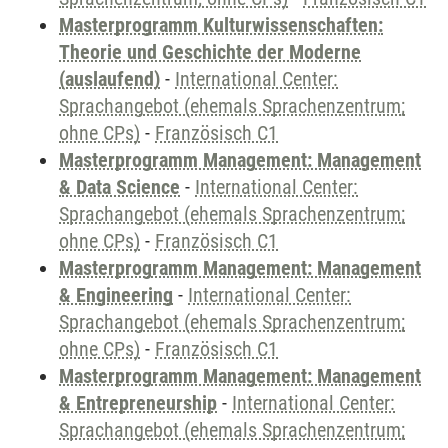
Masterprogramm Kulturwissenschaften:
Theorie und Geschichte der Moderne
(auslaufend)
-
International Center:
Sprachangebot (ehemals Sprachenzentrum;
ohne CPs)
-
Französisch C1
Masterprogramm Management: Management
& Data Science
-
International Center:
Sprachangebot (ehemals Sprachenzentrum;
ohne CPs)
-
Französisch C1
Masterprogramm Management: Management
& Engineering
-
International Center:
Sprachangebot (ehemals Sprachenzentrum;
ohne CPs)
-
Französisch C1
Masterprogramm Management: Management
& Entrepreneurship
-
International Center:
Sprachangebot (ehemals Sprachenzentrum;