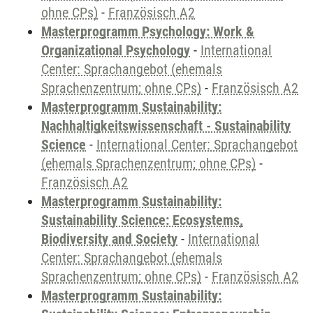
ohne CPs)
-
Französisch A2
Masterprogramm Psychology: Work &
Organizational Psychology
-
International
Center: Sprachangebot (ehemals
Sprachenzentrum; ohne CPs)
-
Französisch A2
Masterprogramm Sustainability:
Nachhaltigkeitswissenschaft - Sustainability
Science
-
International Center: Sprachangebot
(ehemals Sprachenzentrum; ohne CPs)
-
Französisch A2
Masterprogramm Sustainability:
Sustainability Science: Ecosystems,
Biodiversity and Society
-
International
Center: Sprachangebot (ehemals
Sprachenzentrum; ohne CPs)
-
Französisch A2
Masterprogramm Sustainability: