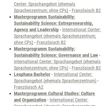
Center: Sprachangebot (ehemals
Sprachenzentrum; ohne CPs)
-
Französisch B2
Masterprogramm Sustainability:
Sustainability Science: Entrepreneurship,
Agency and Leadership
-
International Center:
Sprachangebot (ehemals Sprachenzentrum;
ohne CPs)
-
Französisch B2
Masterprogramm Sustainability:
Sustainability Science: Governance and Law
-
International Center: Sprachangebot (ehemals
Sprachenzentrum; ohne CPs)
-
Französisch B2
Leuphana Bachelor
-
International Center:
Sprachangebot (ehemals Sprachenzentrum)
-
Französisch A2
Masterprogramm Cultural Studies: Culture
and Organization
-
International Center: