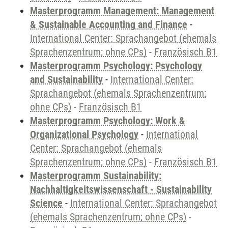
Masterprogramm Management: Management
& Sustainable Accounting and Finance
-
International Center: Sprachangebot (ehemals
Sprachenzentrum; ohne CPs)
-
Französisch B1
Masterprogramm Psychology: Psychology
and Sustainability
-
International Center:
Sprachangebot (ehemals Sprachenzentrum;
ohne CPs)
-
Französisch B1
Masterprogramm Psychology: Work &
Organizational Psychology
-
International
Center: Sprachangebot (ehemals
Sprachenzentrum; ohne CPs)
-
Französisch B1
Masterprogramm Sustainability:
Nachhaltigkeitswissenschaft - Sustainability
Science
-
International Center: Sprachangebot
(ehemals Sprachenzentrum; ohne CPs)
-