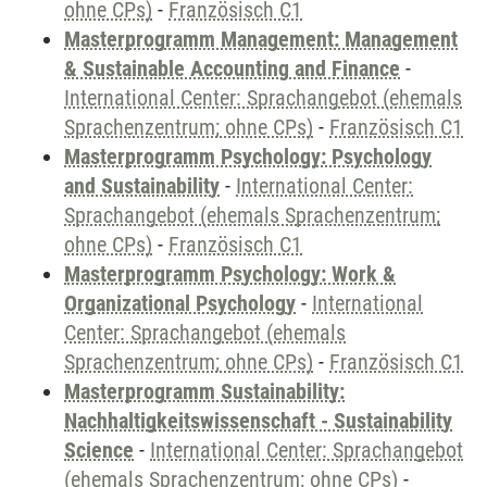
ohne CPs)
-
Französisch C1
Masterprogramm Management: Management
& Sustainable Accounting and Finance
-
International Center: Sprachangebot (ehemals
Sprachenzentrum; ohne CPs)
-
Französisch C1
Masterprogramm Psychology: Psychology
and Sustainability
-
International Center:
Sprachangebot (ehemals Sprachenzentrum;
ohne CPs)
-
Französisch C1
Masterprogramm Psychology: Work &
Organizational Psychology
-
International
Center: Sprachangebot (ehemals
Sprachenzentrum; ohne CPs)
-
Französisch C1
Masterprogramm Sustainability:
Nachhaltigkeitswissenschaft - Sustainability
Science
-
International Center: Sprachangebot
(ehemals Sprachenzentrum; ohne CPs)
-