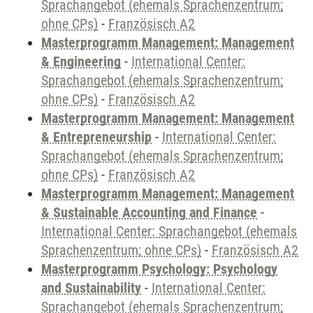
Sprachangebot (ehemals Sprachenzentrum;
ohne CPs)
-
Französisch A2
Masterprogramm Management: Management
& Engineering
-
International Center:
Sprachangebot (ehemals Sprachenzentrum;
ohne CPs)
-
Französisch A2
Masterprogramm Management: Management
& Entrepreneurship
-
International Center:
Sprachangebot (ehemals Sprachenzentrum;
ohne CPs)
-
Französisch A2
Masterprogramm Management: Management
& Sustainable Accounting and Finance
-
International Center: Sprachangebot (ehemals
Sprachenzentrum; ohne CPs)
-
Französisch A2
Masterprogramm Psychology: Psychology
and Sustainability
-
International Center:
Sprachangebot (ehemals Sprachenzentrum;