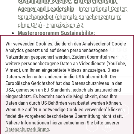
Sustainability Science: Entrepreneurship,
Agency and Leadership
-
International Center:
Sprachangebot (ehemals Sprachenzentrum;
ohne CPs)
-
Französisch A2
Masterprogramm Sustainability:
Sustainability Science: Governance and Law
-
Wir verwenden Cookies, die durch den Analysedienst Google
International Center: Sprachangebot (ehemals
Analytics gesetzt und auf denen personenbezogene
Sprachenzentrum; ohne CPs)
-
Französisch A2
Nutzerdaten gespeichert werden. Zudem übermitteln wir
weitere personenbezogene Daten an Videodienste (YouTube,
Vimeo), um Ihnen eingebettete Videos anzuzeigen. Diese
Daten werden unter anderem in die USA übermittelt. Der
Europäische Gerichtshof hat das Datenschutzniveau in den
Timo Leder
/
30.06.2024
USA, gemessen an EU-Standards, jedoch als unzureichend
eingeschätzt. Es besteht auch die Möglichkeit, dass Ihre
Daten dann durch US-Behörden verarbeitet werden können.
KONTAKT
Wenn Sie auf "Nur notwendige Cookies verwenden" klicken,
findet die vorgehend beschriebene Übermittlung nicht statt.
LEUPHANA ALS ARBEITGEBER
Nähere Informationen hierzu entnehmen Sie bitte unserer
INTRANET
Datenschutzerklärung
.