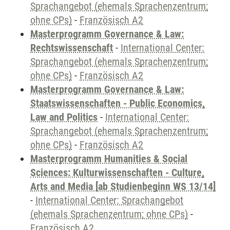
Sprachangebot (ehemals Sprachenzentrum;
ohne CPs)
-
Französisch A2
Masterprogramm Governance & Law:
Rechtswissenschaft
-
International Center:
Sprachangebot (ehemals Sprachenzentrum;
ohne CPs)
-
Französisch A2
Masterprogramm Governance & Law:
Staatswissenschaften - Public Economics,
Law and Politics
-
International Center:
Sprachangebot (ehemals Sprachenzentrum;
ohne CPs)
-
Französisch A2
Masterprogramm Humanities & Social
Sciences: Kulturwissenschaften - Culture,
Arts and Media [ab Studienbeginn WS 13/14]
-
International Center: Sprachangebot
(ehemals Sprachenzentrum; ohne CPs)
-
Französisch A2