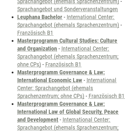
Sprachangebot (ehemals Sprachenzentrum)
-
Sprachangebot und Sonderveranstaltungen
Leuphana Bachelor
-
International Center:
Sprachangebot (ehemals Sprachenzentrum)
-
Französisch B1
Masterprogramm Cultural Studies: Culture
and Organization
-
International Center:
Sprachangebot (ehemals Sprachenzentrum;
ohne CPs)
-
Französisch B1
Masterprogramm Governance & Law:
International Economic Law
-
International
Center: Sprachangebot (ehemals
Sprachenzentrum; ohne CPs)
-
Französisch B1
Masterprogramm Governance & Law:
International Law of Global Security, Peace
and Development
-
International Center:
Sprachangebot (ehemals Sprachenzentrum;