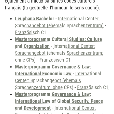
également à mieux saisir les codes culturels
français (la gestuelle, l’humour, le sens caché).
Leuphana Bachelor
-
International Center:
Sprachangebot (ehemals Sprachenzentrum)
-
Französisch C1
Masterprogramm Cultural Studies: Culture
and Organization
-
International Center:
Sprachangebot (ehemals Sprachenzentrum;
ohne CPs)
-
Französisch C1
Masterprogramm Governance & Law:
International Economic Law
-
International
Center: Sprachangebot (ehemals
Sprachenzentrum; ohne CPs)
-
Französisch C1
Masterprogramm Governance & Law:
International Law of Global Security, Peace
and Development
-
International Center: