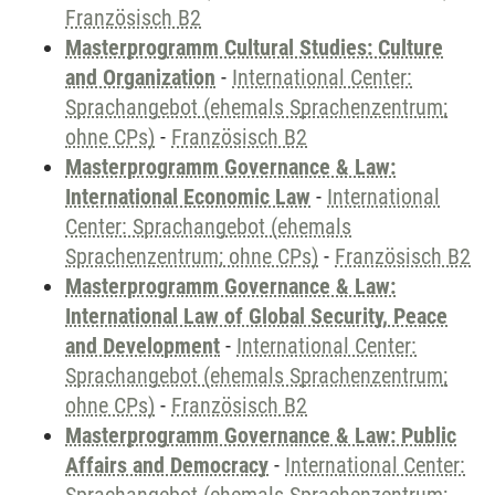
Französisch B2
Masterprogramm Cultural Studies: Culture
and Organization
-
International Center:
Sprachangebot (ehemals Sprachenzentrum;
ohne CPs)
-
Französisch B2
Masterprogramm Governance & Law:
International Economic Law
-
International
Center: Sprachangebot (ehemals
Sprachenzentrum; ohne CPs)
-
Französisch B2
Masterprogramm Governance & Law:
International Law of Global Security, Peace
and Development
-
International Center:
Sprachangebot (ehemals Sprachenzentrum;
ohne CPs)
-
Französisch B2
Masterprogramm Governance & Law: Public
Affairs and Democracy
-
International Center: