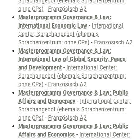
Sprachangebot (ehemals Sprachenzentrum;
ohne CPs)
-
Französisch A2
Masterprogramm Governance & Law:
International Economic Law
-
International
Center: Sprachangebot (ehemals
Sprachenzentrum; ohne CPs)
-
Französisch A2
Masterprogramm Governance & Law:
International Law of Global Security, Peace
and Development
-
International Center:
Sprachangebot (ehemals Sprachenzentrum;
ohne CPs)
-
Französisch A2
Masterprogramm Governance & Law: Public
Affairs and Democracy
-
International Center:
Sprachangebot (ehemals Sprachenzentrum;
ohne CPs)
-
Französisch A2
Masterprogramm Governance & Law: Public
Affairs and Economics
-
International Center: