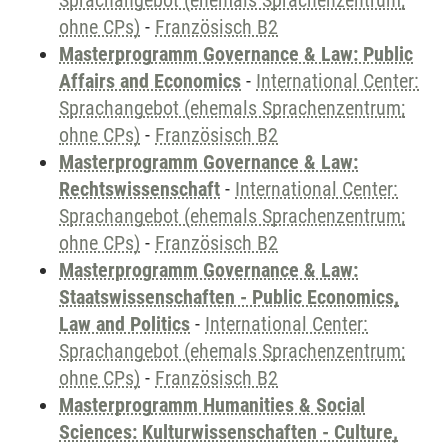
Sprachangebot (ehemals Sprachenzentrum;
ohne CPs)
-
Französisch B2
Masterprogramm Governance & Law: Public
Affairs and Economics
-
International Center:
Sprachangebot (ehemals Sprachenzentrum;
ohne CPs)
-
Französisch B2
Masterprogramm Governance & Law:
Rechtswissenschaft
-
International Center:
Sprachangebot (ehemals Sprachenzentrum;
ohne CPs)
-
Französisch B2
Masterprogramm Governance & Law:
Staatswissenschaften - Public Economics,
Law and Politics
-
International Center:
Sprachangebot (ehemals Sprachenzentrum;
ohne CPs)
-
Französisch B2
Masterprogramm Humanities & Social
Sciences: Kulturwissenschaften - Culture,