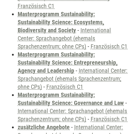
Französisch C1
Masterprogramm Sustainability:
Sustainability Science: Ecosystems,
Biodiversity and Society
-
International
Center: Sprachangebot (ehemals
Sprachenzentrum; ohne CPs)
-
Französisch C1
Masterprogramm Sustainability:
Sustainability Science: Entrepreneurship,
Agency and Leadership
-
International Center:
Sprachangebot (ehemals Sprachenzentrum;
ohne CPs)
-
Französisch C1
Masterprogramm Sustainability:
Sustainability Science: Governance and Law
-
International Center: Sprachangebot (ehemals
Sprachenzentrum; ohne CPs)
-
Französisch C1
zusätzliche Angebote
-
International Center: