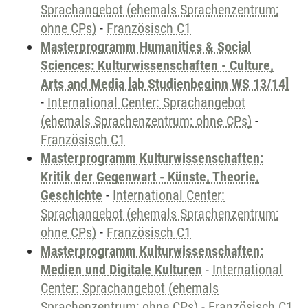
Sprachangebot (ehemals Sprachenzentrum;
ohne CPs)
-
Französisch C1
Masterprogramm Humanities & Social
Sciences: Kulturwissenschaften - Culture,
Arts and Media [ab Studienbeginn WS 13/14]
-
International Center: Sprachangebot
(ehemals Sprachenzentrum; ohne CPs)
-
Französisch C1
Masterprogramm Kulturwissenschaften:
Kritik der Gegenwart - Künste, Theorie,
Geschichte
-
International Center:
Sprachangebot (ehemals Sprachenzentrum;
ohne CPs)
-
Französisch C1
Masterprogramm Kulturwissenschaften:
Medien und Digitale Kulturen
-
International
Center: Sprachangebot (ehemals
Sprachenzentrum; ohne CPs)
-
Französisch C1