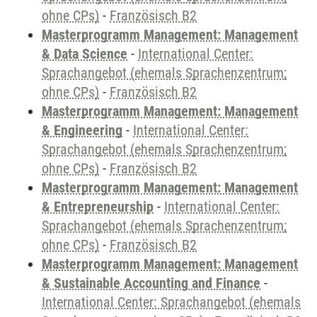
ohne CPs)
-
Französisch B2
Masterprogramm Management: Management
& Data Science
-
International Center:
Sprachangebot (ehemals Sprachenzentrum;
ohne CPs)
-
Französisch B2
Masterprogramm Management: Management
& Engineering
-
International Center:
Sprachangebot (ehemals Sprachenzentrum;
ohne CPs)
-
Französisch B2
Masterprogramm Management: Management
& Entrepreneurship
-
International Center:
Sprachangebot (ehemals Sprachenzentrum;
ohne CPs)
-
Französisch B2
Masterprogramm Management: Management
& Sustainable Accounting and Finance
-
International Center: Sprachangebot (ehemals