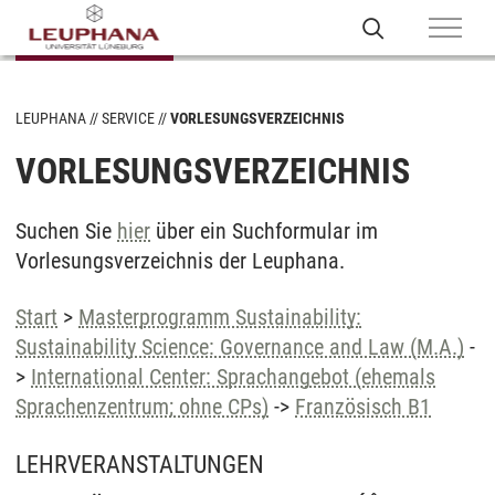
LEUPHANA
SERVICE
VORLESUNGSVERZEICHNIS
VORLESUNGSVERZEICHNIS
Suchen Sie
hier
über ein Suchformular im
Vorlesungsverzeichnis der Leuphana.
Start
>
Masterprogramm Sustainability:
Sustainability Science: Governance and Law (M.A.)
-
>
International Center: Sprachangebot (ehemals
Sprachenzentrum; ohne CPs)
->
Französisch B1
LEHRVERANSTALTUNGEN