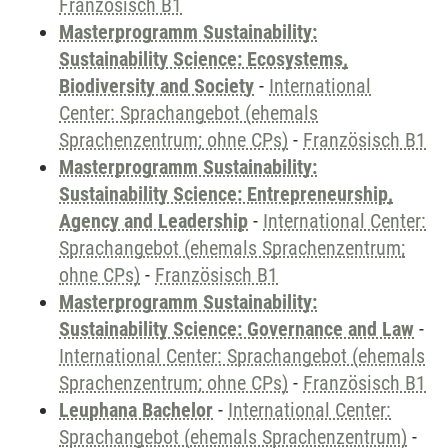
Französisch B1
Masterprogramm Sustainability:
Sustainability Science: Ecosystems,
Biodiversity and Society
-
International
Center: Sprachangebot (ehemals
Sprachenzentrum; ohne CPs)
-
Französisch B1
Masterprogramm Sustainability:
Sustainability Science: Entrepreneurship,
Agency and Leadership
-
International Center:
Sprachangebot (ehemals Sprachenzentrum;
ohne CPs)
-
Französisch B1
Masterprogramm Sustainability:
Sustainability Science: Governance and Law
-
International Center: Sprachangebot (ehemals
Sprachenzentrum; ohne CPs)
-
Französisch B1
Leuphana Bachelor
-
International Center:
Sprachangebot (ehemals Sprachenzentrum)
-