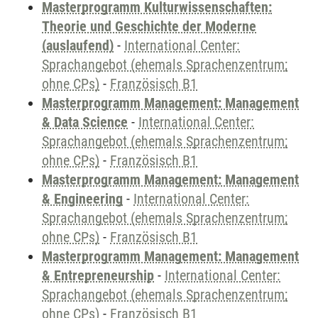
Masterprogramm Kulturwissenschaften:
Theorie und Geschichte der Moderne
(auslaufend)
-
International Center:
Sprachangebot (ehemals Sprachenzentrum;
ohne CPs)
-
Französisch B1
Masterprogramm Management: Management
& Data Science
-
International Center:
Sprachangebot (ehemals Sprachenzentrum;
ohne CPs)
-
Französisch B1
Masterprogramm Management: Management
& Engineering
-
International Center:
Sprachangebot (ehemals Sprachenzentrum;
ohne CPs)
-
Französisch B1
Masterprogramm Management: Management
& Entrepreneurship
-
International Center:
Sprachangebot (ehemals Sprachenzentrum;
ohne CPs)
-
Französisch B1