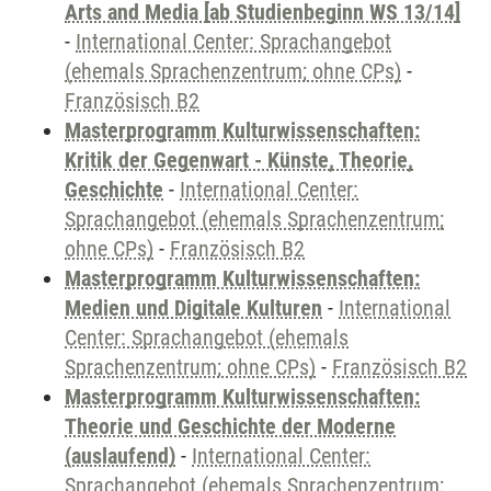
Arts and Media [ab Studienbeginn WS 13/14]
-
International Center: Sprachangebot
(ehemals Sprachenzentrum; ohne CPs)
-
Französisch B2
Masterprogramm Kulturwissenschaften:
Kritik der Gegenwart - Künste, Theorie,
Geschichte
-
International Center:
Sprachangebot (ehemals Sprachenzentrum;
ohne CPs)
-
Französisch B2
Masterprogramm Kulturwissenschaften:
Medien und Digitale Kulturen
-
International
Center: Sprachangebot (ehemals
Sprachenzentrum; ohne CPs)
-
Französisch B2
Masterprogramm Kulturwissenschaften:
Theorie und Geschichte der Moderne
(auslaufend)
-
International Center:
Sprachangebot (ehemals Sprachenzentrum;