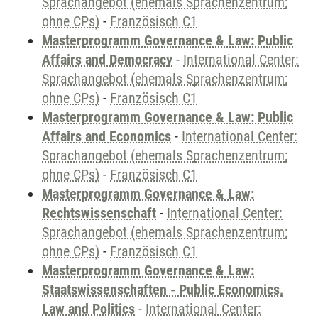
Sprachangebot (ehemals Sprachenzentrum;
ohne CPs)
-
Französisch C1
Masterprogramm Governance & Law: Public
Affairs and Democracy
-
International Center:
Sprachangebot (ehemals Sprachenzentrum;
ohne CPs)
-
Französisch C1
Masterprogramm Governance & Law: Public
Affairs and Economics
-
International Center:
Sprachangebot (ehemals Sprachenzentrum;
ohne CPs)
-
Französisch C1
Masterprogramm Governance & Law:
Rechtswissenschaft
-
International Center:
Sprachangebot (ehemals Sprachenzentrum;
ohne CPs)
-
Französisch C1
Masterprogramm Governance & Law:
Staatswissenschaften - Public Economics,
Law and Politics
-
International Center: