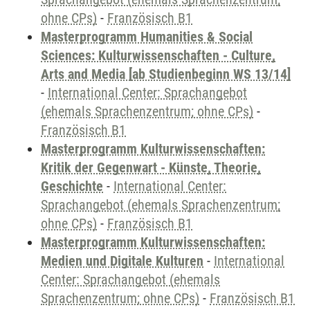
ohne CPs)
-
Französisch B1
Masterprogramm Humanities & Social
Sciences: Kulturwissenschaften - Culture,
Arts and Media [ab Studienbeginn WS 13/14]
-
International Center: Sprachangebot
(ehemals Sprachenzentrum; ohne CPs)
-
Französisch B1
Masterprogramm Kulturwissenschaften:
Kritik der Gegenwart - Künste, Theorie,
Geschichte
-
International Center:
Sprachangebot (ehemals Sprachenzentrum;
ohne CPs)
-
Französisch B1
Masterprogramm Kulturwissenschaften:
Medien und Digitale Kulturen
-
International
Center: Sprachangebot (ehemals
Sprachenzentrum; ohne CPs)
-
Französisch B1