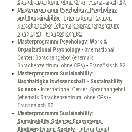
Sprachenzentrum; ohne CPs)
-
Französisch B2
Masterprogramm Psychology: Psychology
and Sustainability
-
International Center:
Sprachangebot (ehemals Sprachenzentrum;
ohne CPs)
-
Französisch B2
Masterprogramm Psychology: Work &
Organizational Psychology
-
International
Center: Sprachangebot (ehemals
Sprachenzentrum; ohne CPs)
-
Französisch B2
Masterprogramm Sustainability:
Nachhaltigkeitswissenschaft - Sustainability
Science
-
International Center: Sprachangebot
(ehemals Sprachenzentrum; ohne CPs)
-
Französisch B2
Masterprogramm Sustainability:
Sustainability Science: Ecosystems,
Biodiversity and Society
-
International