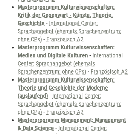
Masterprogramm Kulturwissenschaften:
Kritik der Gegenwart - Künste, Theorie,
Geschichte
-
International Center:
Sprachangebot (ehemals Sprachenzentrum;
ohne CPs)
-
Französisch A2
Masterprogramm Kulturwissenschaften:
Medien und Digitale Kulturen
-
International
Center: Sprachangebot (ehemals
Sprachenzentrum; ohne CPs)
-
Französisch A2
Masterprogramm Kulturwissenschaften:
Theorie und Geschichte der Moderne
(auslaufend)
-
International Center:
Sprachangebot (ehemals Sprachenzentrum;
ohne CPs)
-
Französisch A2
Masterprogramm Management: Management
& Data Science
-
International Center: