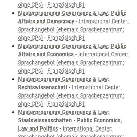
ohne CPs)
-
Französisch B1
Masterprogramm Governance & Law: Public
Affairs and Democracy
-
International Center:
Sprachangebot (ehemals Sprachenzentrum;
ohne CPs)
-
Französisch B1
Masterprogramm Governance & Law: Public
Affairs and Economics
-
International Center:
Sprachangebot (ehemals Sprachenzentrum;
ohne CPs)
-
Französisch B1
Masterprogramm Governance & Law:
Rechtswissenschaft
-
International Center:
Sprachangebot (ehemals Sprachenzentrum;
ohne CPs)
-
Französisch B1
Masterprogramm Governance & Law:
Staatswissenschaften - Public Economics,
Law and Politics
-
International Center:
Sprachangebot (ehemals Sprachenzentrum;